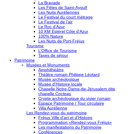
La Bravade
Les Fêtes de Saint-Aygulf
Les Nuits Auréliennes
Le Festival du court métrage
Le Festival de l’air
Le Roc d’Azur
10 KM Estérel Côte d’Azur
100% Nature
Les Nuits de Port-Fréjus
Tourisme
L’Office de Tourisme
Taxes de séjour
Patrimoine
Musées et Monuments
Amphithéâtre
Théâtre romain Philippe Léotard
Musée archéologique
Musée d’Histoire locale
Chapelle Notre-Dame-de-Jérusalem dite
chapelle Cocteau
Crypte archéologique du vivier romain
Espace Patrimoine / Tour circulaire
Villa Aurélienne
Les Rendez-vous du patrimoine
Fréjus Ville d’art et d’Histoire
Programmation «Rendez-vous Fréjus»
Les manifestations du Patrimoine
Conférences