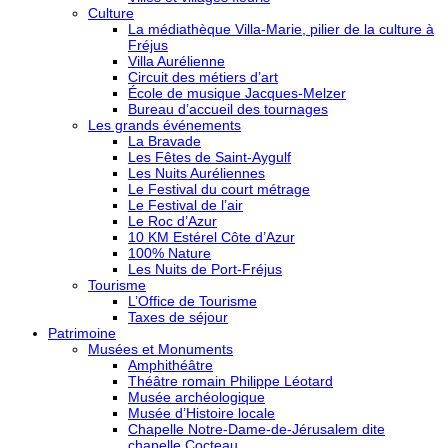
Culture
La médiathèque Villa-Marie, pilier de la culture à
Fréjus
Villa Aurélienne
Circuit des métiers d’art
École de musique Jacques-Melzer
Bureau d’accueil des tournages
Les grands événements
La Bravade
Les Fêtes de Saint-Aygulf
Les Nuits Auréliennes
Le Festival du court métrage
Le Festival de l’air
Le Roc d’Azur
10 KM Estérel Côte d’Azur
100% Nature
Les Nuits de Port-Fréjus
Tourisme
L’Office de Tourisme
Taxes de séjour
Patrimoine
Musées et Monuments
Amphithéâtre
Théâtre romain Philippe Léotard
Musée archéologique
Musée d’Histoire locale
Chapelle Notre-Dame-de-Jérusalem dite
chapelle Cocteau