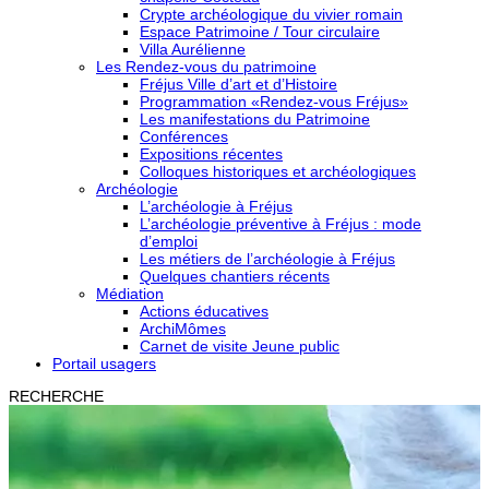
Crypte archéologique du vivier romain
Espace Patrimoine / Tour circulaire
Villa Aurélienne
Les Rendez-vous du patrimoine
Fréjus Ville d’art et d’Histoire
Programmation «Rendez-vous Fréjus»
Les manifestations du Patrimoine
Conférences
Expositions récentes
Colloques historiques et archéologiques
Archéologie
L’archéologie à Fréjus
L’archéologie préventive à Fréjus : mode
d’emploi
Les métiers de l’archéologie à Fréjus
Quelques chantiers récents
Médiation
Actions éducatives
ArchiMômes
Carnet de visite Jeune public
Portail usagers
RECHERCHE