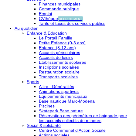
Finances municipales
Commande publique
Emploi
CVthèque
RECRUTEMENT
Tarifs et taxes des services publics
Au quotidien
Enfance & Education
Le Portail Famille
Petite Enfance (0-3 ans)
Enfance (3-12 ans)
Accueils périscolaires
Accueils de loisirs
Etablissements scolaires
Inscriptions scolaires
Restauration scolaire
Transports scolaires
Sports
A lire : Généralités
Animations sportives
Equipements municipaux
Base nautique Marc-Modena
Piscines
Skatepark Base nature
Réservation des périmètres de baignade pour
les accueils collectifs de mineurs
Social & solidarité
Centre Communal d’Action Sociale
Actions sociales