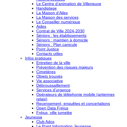
Le Centre d’animation de Villeneuve
Handiplage
La Maison d’Ailes
La Maison des services
Le Conseiller numérique
Aides
Contrat de Ville 2024-2030
Séniors : les établissements
Séniors : maintien à domicile
Séniors : Plan canicule
Point Justice
Contacts utiles
Infos pratiques
Entretien de la ville
Prévention des risques majeurs
Cimetières
Objets trouvés
Vie associative
Débroussaillement
Services d’urgence
Opérateurs de téléphonie mobile (antennes
relais)
Recensement, enquêtes et concertations
Open Data Fréjus
Fréjus, ville jumelée
Jeunesse
Club Ados
Le Point Information Jeunesse