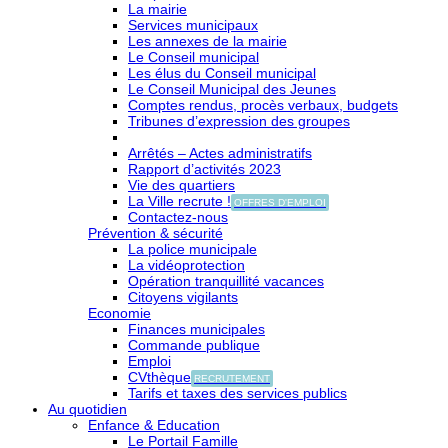
La mairie
Services municipaux
Les annexes de la mairie
Le Conseil municipal
Les élus du Conseil municipal
Le Conseil Municipal des Jeunes
Comptes rendus, procès verbaux, budgets
Tribunes d’expression des groupes
Arrêtés – Actes administratifs
Rapport d’activités 2023
Vie des quartiers
La Ville recrute !
OFFRES D'EMPLOI
Contactez-nous
Prévention & sécurité
La police municipale
La vidéoprotection
Opération tranquillité vacances
Citoyens vigilants
Economie
Finances municipales
Commande publique
Emploi
CVthèque
RECRUTEMENT
Tarifs et taxes des services publics
Au quotidien
Enfance & Education
Le Portail Famille