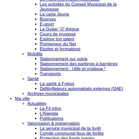
Les activités du Conseil Municipal de la
Jeunesse
La carte Jeune
Bourses
E-sport
La Guitar’ O’ thèque
Cours de musique
Explore ton talent
Promeneur du Net
Etudes et formations
Mobilité
Stationnement sur voirie
Stationnement des parkings à barrières
Stationnement : Utile et pratique !
Transports
Santé
La santé à Fréjus
Défibrillateurs automatisés externes (DAE)
Archives municipales
Ma ville
Actualités
Le Fil infos
L’Agenda
Publications
Valorisation & préservation
Le service municipal de la forêt
Comité communal feux de forêts
Protection des fonds marins