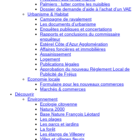
Palmiers : lutter contre les nuisibles
Dossier de demande d’aide à l’achat d’un VAE
Urbanisme & Habitat
Campagne de ravalement
Les documents d’urbanisme
Enquêtes publiques et concertations
Rapports et conclusions du commissaire
enquêteur
Estérel Côte d’Azur Agglomération
Affaires foncières et immobilières
Assainissement
Logement
Publications légales
Approbation du nouveau Règlement Local de
Publicité de Fréjus
Economie locale
Formulaire pour les nouveaux commerces
Marchés & commerces
Découvrir
Environnement
Ecologie citoyenne
Natura 2000
Base Nature François Léotard
Les plages
Les parcs et jardins
La forêt
Les étangs de Villepey
Villes et villages fleuris