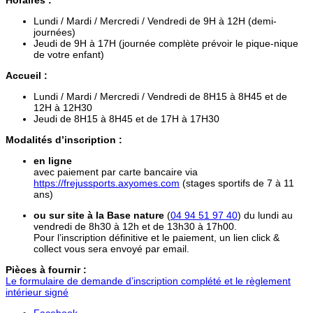
Lundi / Mardi / Mercredi / Vendredi de 9H à 12H (demi-
journées)
Jeudi de 9H à 17H (journée complète prévoir le pique-nique
de votre enfant)
Accueil :
Lundi / Mardi / Mercredi / Vendredi de 8H15 à 8H45 et de
12H à 12H30
Jeudi de 8H15 à 8H45 et de 17H à 17H30
Modalités d’inscription :
en ligne
avec paiement par carte bancaire via
https://frejussports.axyomes.com
(stages sportifs de 7 à 11
ans)
ou sur site à la Base nature
(
04 94 51 97 40
) du lundi au
vendredi de 8h30 à 12h et de 13h30 à 17h00.
Pour l’inscription définitive et le paiement, un lien click &
collect vous sera envoyé par email.
Pièces à fournir :
Le formulaire de demande d’inscription complété et le règlement
intérieur signé
Facebook