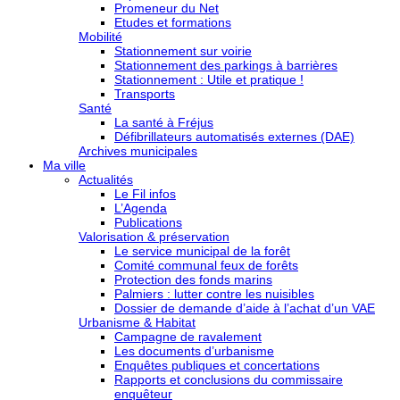
Promeneur du Net
Etudes et formations
Mobilité
Stationnement sur voirie
Stationnement des parkings à barrières
Stationnement : Utile et pratique !
Transports
Santé
La santé à Fréjus
Défibrillateurs automatisés externes (DAE)
Archives municipales
Ma ville
Actualités
Le Fil infos
L’Agenda
Publications
Valorisation & préservation
Le service municipal de la forêt
Comité communal feux de forêts
Protection des fonds marins
Palmiers : lutter contre les nuisibles
Dossier de demande d’aide à l’achat d’un VAE
Urbanisme & Habitat
Campagne de ravalement
Les documents d’urbanisme
Enquêtes publiques et concertations
Rapports et conclusions du commissaire
enquêteur