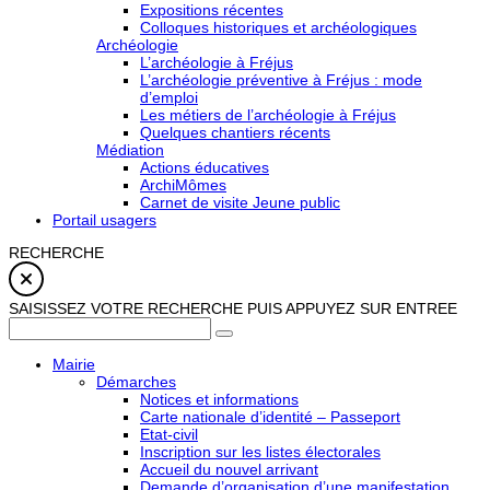
Expositions récentes
Colloques historiques et archéologiques
Archéologie
L’archéologie à Fréjus
L’archéologie préventive à Fréjus : mode
d’emploi
Les métiers de l’archéologie à Fréjus
Quelques chantiers récents
Médiation
Actions éducatives
ArchiMômes
Carnet de visite Jeune public
Portail usagers
RECHERCHE
SAISISSEZ VOTRE RECHERCHE PUIS APPUYEZ SUR ENTREE
Mairie
Démarches
Notices et informations
Carte nationale d’identité – Passeport
Etat-civil
Inscription sur les listes électorales
Accueil du nouvel arrivant
Demande d’organisation d’une manifestation