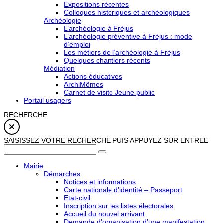
Expositions récentes
Colloques historiques et archéologiques
Archéologie
L’archéologie à Fréjus
L’archéologie préventive à Fréjus : mode
d’emploi
Les métiers de l’archéologie à Fréjus
Quelques chantiers récents
Médiation
Actions éducatives
ArchiMômes
Carnet de visite Jeune public
Portail usagers
RECHERCHE
SAISISSEZ VOTRE RECHERCHE PUIS APPUYEZ SUR ENTREE
Mairie
Démarches
Notices et informations
Carte nationale d’identité – Passeport
Etat-civil
Inscription sur les listes électorales
Accueil du nouvel arrivant
Demande d’organisation d’une manifestation