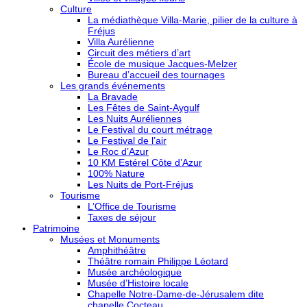
Culture
La médiathèque Villa-Marie, pilier de la culture à
Fréjus
Villa Aurélienne
Circuit des métiers d’art
École de musique Jacques-Melzer
Bureau d’accueil des tournages
Les grands événements
La Bravade
Les Fêtes de Saint-Aygulf
Les Nuits Auréliennes
Le Festival du court métrage
Le Festival de l’air
Le Roc d’Azur
10 KM Estérel Côte d’Azur
100% Nature
Les Nuits de Port-Fréjus
Tourisme
L’Office de Tourisme
Taxes de séjour
Patrimoine
Musées et Monuments
Amphithéâtre
Théâtre romain Philippe Léotard
Musée archéologique
Musée d’Histoire locale
Chapelle Notre-Dame-de-Jérusalem dite
chapelle Cocteau