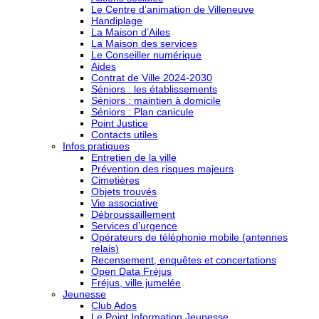
Le Centre d’animation de Villeneuve
Handiplage
La Maison d’Ailes
La Maison des services
Le Conseiller numérique
Aides
Contrat de Ville 2024-2030
Séniors : les établissements
Séniors : maintien à domicile
Séniors : Plan canicule
Point Justice
Contacts utiles
Infos pratiques
Entretien de la ville
Prévention des risques majeurs
Cimetières
Objets trouvés
Vie associative
Débroussaillement
Services d’urgence
Opérateurs de téléphonie mobile (antennes
relais)
Recensement, enquêtes et concertations
Open Data Fréjus
Fréjus, ville jumelée
Jeunesse
Club Ados
Le Point Information Jeunesse