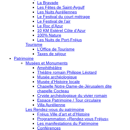
La Bravade
Les Fêtes de Saint-Aygulf
Les Nuits Auréliennes
Le Festival du court métrage
Le Festival de l’air
Le Roc d’Azur
10 KM Estérel Côte d’Azur
100% Nature
Les Nuits de Port-Fréjus
Tourisme
L’Office de Tourisme
Taxes de séjour
Patrimoine
Musées et Monuments
Amphithéâtre
Théâtre romain Philippe Léotard
Musée archéologique
Musée d’Histoire locale
Chapelle Notre-Dame-de-Jérusalem dite
chapelle Cocteau
Crypte archéologique du vivier romain
Espace Patrimoine / Tour circulaire
Villa Aurélienne
Les Rendez-vous du patrimoine
Fréjus Ville d’art et d’Histoire
Programmation «Rendez-vous Fréjus»
Les manifestations du Patrimoine
Conférences