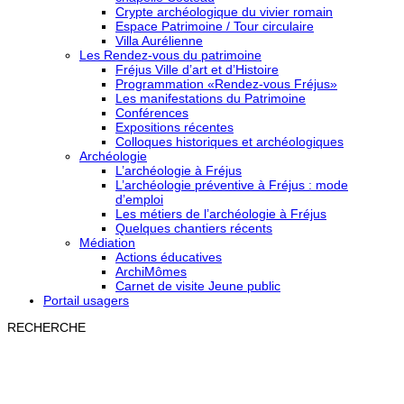
Crypte archéologique du vivier romain
Espace Patrimoine / Tour circulaire
Villa Aurélienne
Les Rendez-vous du patrimoine
Fréjus Ville d’art et d’Histoire
Programmation «Rendez-vous Fréjus»
Les manifestations du Patrimoine
Conférences
Expositions récentes
Colloques historiques et archéologiques
Archéologie
L’archéologie à Fréjus
L’archéologie préventive à Fréjus : mode
d’emploi
Les métiers de l’archéologie à Fréjus
Quelques chantiers récents
Médiation
Actions éducatives
ArchiMômes
Carnet de visite Jeune public
Portail usagers
RECHERCHE