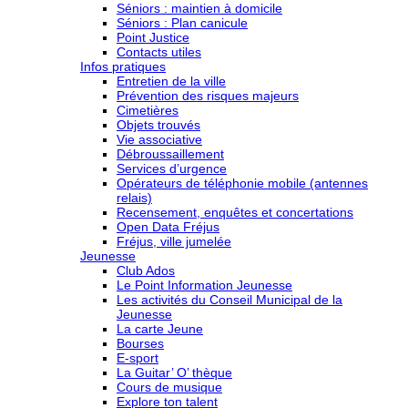
Séniors : maintien à domicile
Séniors : Plan canicule
Point Justice
Contacts utiles
Infos pratiques
Entretien de la ville
Prévention des risques majeurs
Cimetières
Objets trouvés
Vie associative
Débroussaillement
Services d’urgence
Opérateurs de téléphonie mobile (antennes
relais)
Recensement, enquêtes et concertations
Open Data Fréjus
Fréjus, ville jumelée
Jeunesse
Club Ados
Le Point Information Jeunesse
Les activités du Conseil Municipal de la
Jeunesse
La carte Jeune
Bourses
E-sport
La Guitar’ O’ thèque
Cours de musique
Explore ton talent