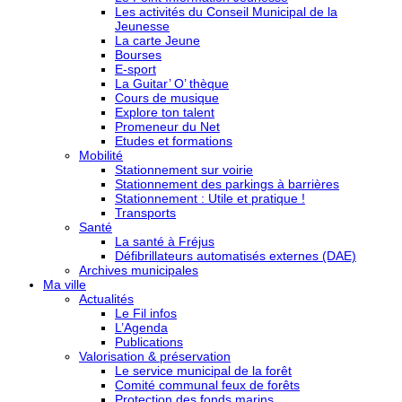
Les activités du Conseil Municipal de la
Jeunesse
La carte Jeune
Bourses
E-sport
La Guitar’ O’ thèque
Cours de musique
Explore ton talent
Promeneur du Net
Etudes et formations
Mobilité
Stationnement sur voirie
Stationnement des parkings à barrières
Stationnement : Utile et pratique !
Transports
Santé
La santé à Fréjus
Défibrillateurs automatisés externes (DAE)
Archives municipales
Ma ville
Actualités
Le Fil infos
L’Agenda
Publications
Valorisation & préservation
Le service municipal de la forêt
Comité communal feux de forêts
Protection des fonds marins