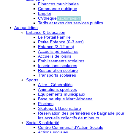
Finances municipales
Commande publique
Emploi
CVthèque
RECRUTEMENT
Tarifs et taxes des services publics
Au quotidien
Enfance & Education
Le Portail Famille
Petite Enfance (0-3 ans)
Enfance (3-12 ans)
Accueils périscolaires
Accueils de loisirs
Etablissements scolaires
Inscriptions scolaires
Restauration scolaire
Transports scolaires
Sports
A lire : Généralités
Animations sportives
Equipements municipaux
Base nautique Marc-Modena
Piscines
Skatepark Base nature
Réservation des périmètres de baignade pour
les accueils collectifs de mineurs
Social & solidarité
Centre Communal d’Action Sociale
Actions sociales