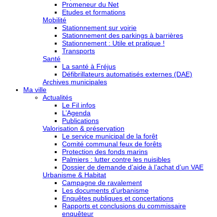
Promeneur du Net
Etudes et formations
Mobilité
Stationnement sur voirie
Stationnement des parkings à barrières
Stationnement : Utile et pratique !
Transports
Santé
La santé à Fréjus
Défibrillateurs automatisés externes (DAE)
Archives municipales
Ma ville
Actualités
Le Fil infos
L’Agenda
Publications
Valorisation & préservation
Le service municipal de la forêt
Comité communal feux de forêts
Protection des fonds marins
Palmiers : lutter contre les nuisibles
Dossier de demande d’aide à l’achat d’un VAE
Urbanisme & Habitat
Campagne de ravalement
Les documents d’urbanisme
Enquêtes publiques et concertations
Rapports et conclusions du commissaire
enquêteur