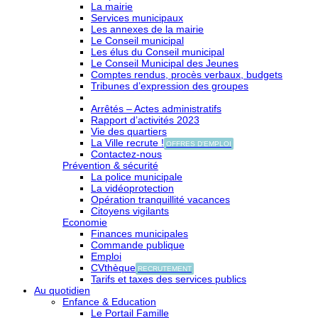
La mairie
Services municipaux
Les annexes de la mairie
Le Conseil municipal
Les élus du Conseil municipal
Le Conseil Municipal des Jeunes
Comptes rendus, procès verbaux, budgets
Tribunes d’expression des groupes
Arrêtés – Actes administratifs
Rapport d’activités 2023
Vie des quartiers
La Ville recrute !
OFFRES D'EMPLOI
Contactez-nous
Prévention & sécurité
La police municipale
La vidéoprotection
Opération tranquillité vacances
Citoyens vigilants
Economie
Finances municipales
Commande publique
Emploi
CVthèque
RECRUTEMENT
Tarifs et taxes des services publics
Au quotidien
Enfance & Education
Le Portail Famille