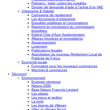
Palmiers : lutter contre les nuisibles
Dossier de demande d’aide à l’achat d’un VAE
Urbanisme & Habitat
Campagne de ravalement
Les documents d’urbanisme
Enquêtes publiques et concertations
Rapports et conclusions du commissaire
enquêteur
Estérel Côte d’Azur Agglomération
Affaires foncières et immobilières
Assainissement
Logement
Publications légales
Approbation du nouveau Règlement Local de
Publicité de Fréjus
Economie locale
Formulaire pour les nouveaux commerces
Marchés & commerces
Découvrir
Environnement
Ecologie citoyenne
Natura 2000
Base Nature François Léotard
Les plages
Les parcs et jardins
La forêt
Les étangs de Villepey
Villes et villages fleuris