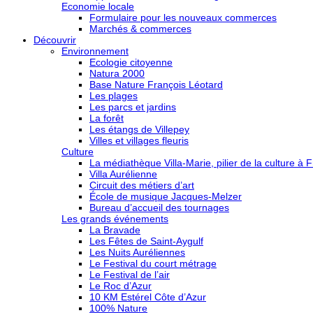
Economie locale
Formulaire pour les nouveaux commerces
Marchés & commerces
Découvrir
Environnement
Ecologie citoyenne
Natura 2000
Base Nature François Léotard
Les plages
Les parcs et jardins
La forêt
Les étangs de Villepey
Villes et villages fleuris
Culture
La médiathèque Villa-Marie, pilier de la culture à F
Villa Aurélienne
Circuit des métiers d’art
École de musique Jacques-Melzer
Bureau d’accueil des tournages
Les grands événements
La Bravade
Les Fêtes de Saint-Aygulf
Les Nuits Auréliennes
Le Festival du court métrage
Le Festival de l’air
Le Roc d’Azur
10 KM Estérel Côte d’Azur
100% Nature