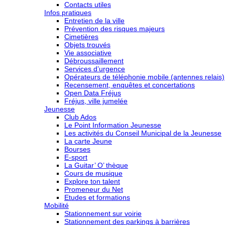
Contacts utiles
Infos pratiques
Entretien de la ville
Prévention des risques majeurs
Cimetières
Objets trouvés
Vie associative
Débroussaillement
Services d’urgence
Opérateurs de téléphonie mobile (antennes relais)
Recensement, enquêtes et concertations
Open Data Fréjus
Fréjus, ville jumelée
Jeunesse
Club Ados
Le Point Information Jeunesse
Les activités du Conseil Municipal de la Jeunesse
La carte Jeune
Bourses
E-sport
La Guitar’ O’ thèque
Cours de musique
Explore ton talent
Promeneur du Net
Etudes et formations
Mobilité
Stationnement sur voirie
Stationnement des parkings à barrières