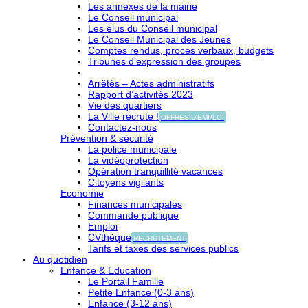
Les annexes de la mairie
Le Conseil municipal
Les élus du Conseil municipal
Le Conseil Municipal des Jeunes
Comptes rendus, procès verbaux, budgets
Tribunes d’expression des groupes
Arrêtés – Actes administratifs
Rapport d’activités 2023
Vie des quartiers
La Ville recrute !
OFFRES D'EMPLOI
Contactez-nous
Prévention & sécurité
La police municipale
La vidéoprotection
Opération tranquillité vacances
Citoyens vigilants
Economie
Finances municipales
Commande publique
Emploi
CVthèque
RECRUTEMENT
Tarifs et taxes des services publics
Au quotidien
Enfance & Education
Le Portail Famille
Petite Enfance (0-3 ans)
Enfance (3-12 ans)