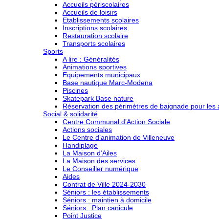
Accueils périscolaires
Accueils de loisirs
Etablissements scolaires
Inscriptions scolaires
Restauration scolaire
Transports scolaires
Sports
A lire : Généralités
Animations sportives
Equipements municipaux
Base nautique Marc-Modena
Piscines
Skatepark Base nature
Réservation des périmètres de baignade pour les a
Social & solidarité
Centre Communal d’Action Sociale
Actions sociales
Le Centre d’animation de Villeneuve
Handiplage
La Maison d’Ailes
La Maison des services
Le Conseiller numérique
Aides
Contrat de Ville 2024-2030
Séniors : les établissements
Séniors : maintien à domicile
Séniors : Plan canicule
Point Justice