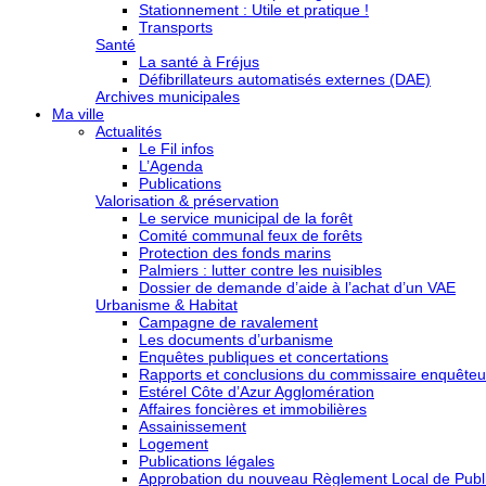
Stationnement : Utile et pratique !
Transports
Santé
La santé à Fréjus
Défibrillateurs automatisés externes (DAE)
Archives municipales
Ma ville
Actualités
Le Fil infos
L’Agenda
Publications
Valorisation & préservation
Le service municipal de la forêt
Comité communal feux de forêts
Protection des fonds marins
Palmiers : lutter contre les nuisibles
Dossier de demande d’aide à l’achat d’un VAE
Urbanisme & Habitat
Campagne de ravalement
Les documents d’urbanisme
Enquêtes publiques et concertations
Rapports et conclusions du commissaire enquêteu
Estérel Côte d’Azur Agglomération
Affaires foncières et immobilières
Assainissement
Logement
Publications légales
Approbation du nouveau Règlement Local de Publi