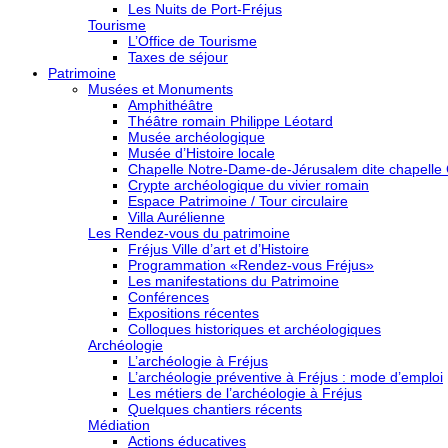
Les Nuits de Port-Fréjus
Tourisme
L’Office de Tourisme
Taxes de séjour
Patrimoine
Musées et Monuments
Amphithéâtre
Théâtre romain Philippe Léotard
Musée archéologique
Musée d’Histoire locale
Chapelle Notre-Dame-de-Jérusalem dite chapelle
Crypte archéologique du vivier romain
Espace Patrimoine / Tour circulaire
Villa Aurélienne
Les Rendez-vous du patrimoine
Fréjus Ville d’art et d’Histoire
Programmation «Rendez-vous Fréjus»
Les manifestations du Patrimoine
Conférences
Expositions récentes
Colloques historiques et archéologiques
Archéologie
L’archéologie à Fréjus
L’archéologie préventive à Fréjus : mode d’emploi
Les métiers de l’archéologie à Fréjus
Quelques chantiers récents
Médiation
Actions éducatives