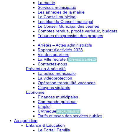
La mairie
Services municipaux
Les annexes de la mairie
Le Conseil municipal
Les élus du Conseil municipal
Le Conseil Municipal des Jeunes
Comptes rendus, procès verbaux, budgets
Tribunes d’expression des groupes
Arrêtés – Actes administratifs
Rapport d’activités 2023
Vie des quartiers
La Ville recrute !
OFFRES D'EMPLOI
Contactez-nous
Prévention & sécurité
La police municipale
La vidéoprotection
Opération tranquillité vacances
Citoyens vigilants
Economie
Finances municipales
Commande publique
Emploi
CVthèque
RECRUTEMENT
Tarifs et taxes des services publics
Au quotidien
Enfance & Education
Le Portail Famille