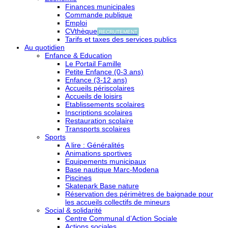
Finances municipales
Commande publique
Emploi
CVthèque
RECRUTEMENT
Tarifs et taxes des services publics
Au quotidien
Enfance & Education
Le Portail Famille
Petite Enfance (0-3 ans)
Enfance (3-12 ans)
Accueils périscolaires
Accueils de loisirs
Etablissements scolaires
Inscriptions scolaires
Restauration scolaire
Transports scolaires
Sports
A lire : Généralités
Animations sportives
Equipements municipaux
Base nautique Marc-Modena
Piscines
Skatepark Base nature
Réservation des périmètres de baignade pour
les accueils collectifs de mineurs
Social & solidarité
Centre Communal d’Action Sociale
Actions sociales