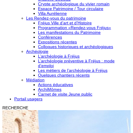
Crypte archéologique du vivier romain
Espace Patrimoine / Tour circulaire
Villa Aurélienne
Les Rendez-vous du patrimoine
Fréjus Ville d’art et d’Histoire
Programmation «Rendez-vous Fréjus»
Les manifestations du Patrimoine
Conférences
Expositions récentes
Colloques historiques et archéologiques
Archéologie
L’archéologie à Fréjus
L’archéologie préventive à Fréjus : mode
d’emploi
Les métiers de l’archéologie à Fréjus
Quelques chantiers récents
Médiation
Actions éducatives
ArchiMômes
Carnet de visite Jeune public
Portail usagers
RECHERCHE