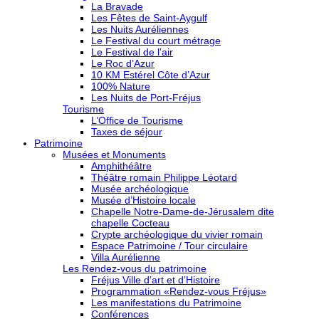
La Bravade
Les Fêtes de Saint-Aygulf
Les Nuits Auréliennes
Le Festival du court métrage
Le Festival de l’air
Le Roc d’Azur
10 KM Estérel Côte d’Azur
100% Nature
Les Nuits de Port-Fréjus
Tourisme
L’Office de Tourisme
Taxes de séjour
Patrimoine
Musées et Monuments
Amphithéâtre
Théâtre romain Philippe Léotard
Musée archéologique
Musée d’Histoire locale
Chapelle Notre-Dame-de-Jérusalem dite
chapelle Cocteau
Crypte archéologique du vivier romain
Espace Patrimoine / Tour circulaire
Villa Aurélienne
Les Rendez-vous du patrimoine
Fréjus Ville d’art et d’Histoire
Programmation «Rendez-vous Fréjus»
Les manifestations du Patrimoine
Conférences