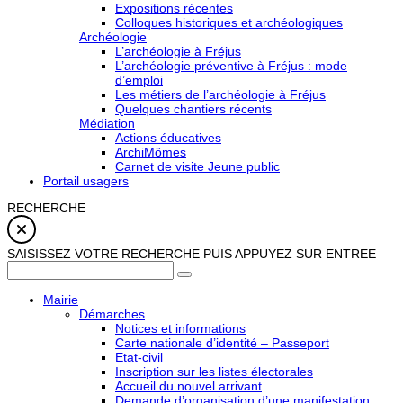
Expositions récentes
Colloques historiques et archéologiques
Archéologie
L’archéologie à Fréjus
L’archéologie préventive à Fréjus : mode
d’emploi
Les métiers de l’archéologie à Fréjus
Quelques chantiers récents
Médiation
Actions éducatives
ArchiMômes
Carnet de visite Jeune public
Portail usagers
RECHERCHE
SAISISSEZ VOTRE RECHERCHE PUIS APPUYEZ SUR ENTREE
Mairie
Démarches
Notices et informations
Carte nationale d’identité – Passeport
Etat-civil
Inscription sur les listes électorales
Accueil du nouvel arrivant
Demande d’organisation d’une manifestation