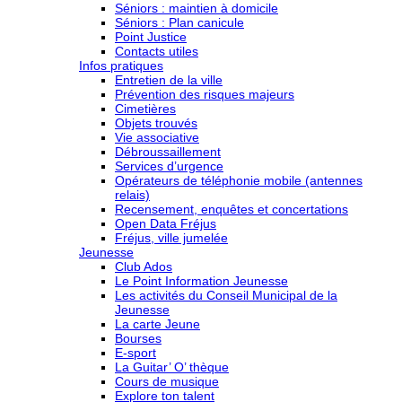
Séniors : maintien à domicile
Séniors : Plan canicule
Point Justice
Contacts utiles
Infos pratiques
Entretien de la ville
Prévention des risques majeurs
Cimetières
Objets trouvés
Vie associative
Débroussaillement
Services d’urgence
Opérateurs de téléphonie mobile (antennes
relais)
Recensement, enquêtes et concertations
Open Data Fréjus
Fréjus, ville jumelée
Jeunesse
Club Ados
Le Point Information Jeunesse
Les activités du Conseil Municipal de la
Jeunesse
La carte Jeune
Bourses
E-sport
La Guitar’ O’ thèque
Cours de musique
Explore ton talent