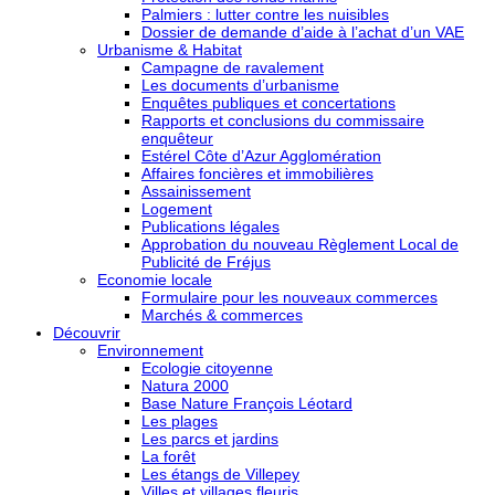
Palmiers : lutter contre les nuisibles
Dossier de demande d’aide à l’achat d’un VAE
Urbanisme & Habitat
Campagne de ravalement
Les documents d’urbanisme
Enquêtes publiques et concertations
Rapports et conclusions du commissaire
enquêteur
Estérel Côte d’Azur Agglomération
Affaires foncières et immobilières
Assainissement
Logement
Publications légales
Approbation du nouveau Règlement Local de
Publicité de Fréjus
Economie locale
Formulaire pour les nouveaux commerces
Marchés & commerces
Découvrir
Environnement
Ecologie citoyenne
Natura 2000
Base Nature François Léotard
Les plages
Les parcs et jardins
La forêt
Les étangs de Villepey
Villes et villages fleuris