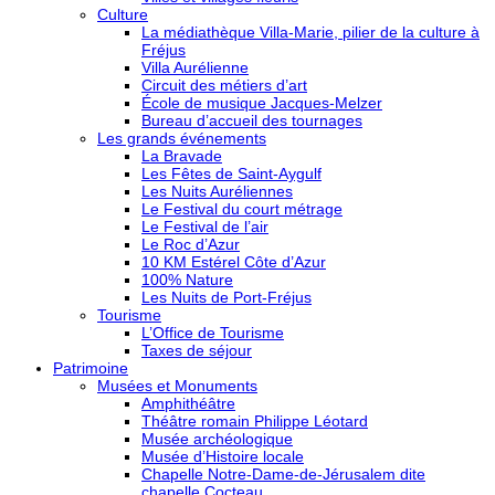
Culture
La médiathèque Villa-Marie, pilier de la culture à
Fréjus
Villa Aurélienne
Circuit des métiers d’art
École de musique Jacques-Melzer
Bureau d’accueil des tournages
Les grands événements
La Bravade
Les Fêtes de Saint-Aygulf
Les Nuits Auréliennes
Le Festival du court métrage
Le Festival de l’air
Le Roc d’Azur
10 KM Estérel Côte d’Azur
100% Nature
Les Nuits de Port-Fréjus
Tourisme
L’Office de Tourisme
Taxes de séjour
Patrimoine
Musées et Monuments
Amphithéâtre
Théâtre romain Philippe Léotard
Musée archéologique
Musée d’Histoire locale
Chapelle Notre-Dame-de-Jérusalem dite
chapelle Cocteau