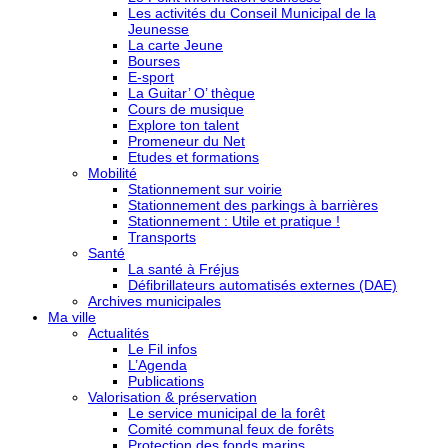
Les activités du Conseil Municipal de la
Jeunesse
La carte Jeune
Bourses
E-sport
La Guitar’ O’ thèque
Cours de musique
Explore ton talent
Promeneur du Net
Etudes et formations
Mobilité
Stationnement sur voirie
Stationnement des parkings à barrières
Stationnement : Utile et pratique !
Transports
Santé
La santé à Fréjus
Défibrillateurs automatisés externes (DAE)
Archives municipales
Ma ville
Actualités
Le Fil infos
L’Agenda
Publications
Valorisation & préservation
Le service municipal de la forêt
Comité communal feux de forêts
Protection des fonds marins