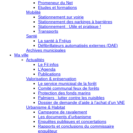
Promeneur du Net
Etudes et formations
Mobilité
Stationnement sur voirie
Stationnement des parkings à barrières
Stationnement : Utile et pratique !
Transports
Santé
La santé à Fréjus
Défibrillateurs automatisés externes (DAE)
Archives municipales
Ma ville
Actualités
Le Fil infos
L’Agenda
Publications
Valorisation & préservation
Le service municipal de la forêt
Comité communal feux de forêts
Protection des fonds marins
Palmiers : lutter contre les nuisibles
Dossier de demande d’aide à l’achat d’un VAE
Urbanisme & Habitat
Campagne de ravalement
Les documents d’urbanisme
Enquêtes publiques et concertations
Rapports et conclusions du commissaire
enquêteur