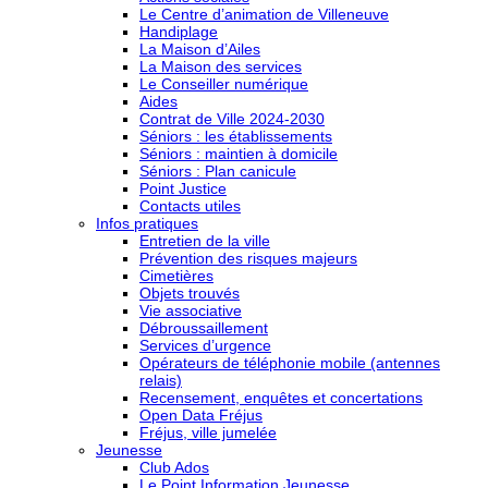
Le Centre d’animation de Villeneuve
Handiplage
La Maison d’Ailes
La Maison des services
Le Conseiller numérique
Aides
Contrat de Ville 2024-2030
Séniors : les établissements
Séniors : maintien à domicile
Séniors : Plan canicule
Point Justice
Contacts utiles
Infos pratiques
Entretien de la ville
Prévention des risques majeurs
Cimetières
Objets trouvés
Vie associative
Débroussaillement
Services d’urgence
Opérateurs de téléphonie mobile (antennes
relais)
Recensement, enquêtes et concertations
Open Data Fréjus
Fréjus, ville jumelée
Jeunesse
Club Ados
Le Point Information Jeunesse