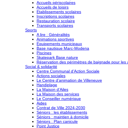
Accueils périscolaires
Accueils de loisirs
Etablissements scolaires
Inscriptions scolaires
Restauration scolaire
Transports scolaires
Sports
A lire : Généralités
Animations sportives
Equipements municipaux
Base nautique Marc-Modena
Piscines
Skatepark Base nature
Réservation des périmètres de baignade pour les a
Social & solidarité
Centre Communal d’Action Sociale
Actions sociales
Le Centre d’animation de Villeneuve
Handiplage
La Maison d’Ailes
La Maison des services
Le Conseiller numérique
Aides
Contrat de Ville 2024-2030
Séniors : les établissements
Séniors : maintien à domicile
Séniors : Plan canicule
Point Justice