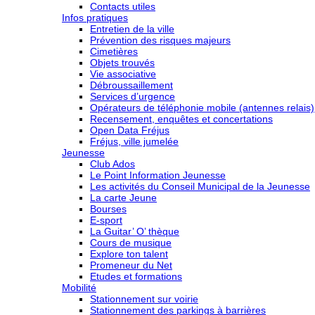
Contacts utiles
Infos pratiques
Entretien de la ville
Prévention des risques majeurs
Cimetières
Objets trouvés
Vie associative
Débroussaillement
Services d’urgence
Opérateurs de téléphonie mobile (antennes relais)
Recensement, enquêtes et concertations
Open Data Fréjus
Fréjus, ville jumelée
Jeunesse
Club Ados
Le Point Information Jeunesse
Les activités du Conseil Municipal de la Jeunesse
La carte Jeune
Bourses
E-sport
La Guitar’ O’ thèque
Cours de musique
Explore ton talent
Promeneur du Net
Etudes et formations
Mobilité
Stationnement sur voirie
Stationnement des parkings à barrières