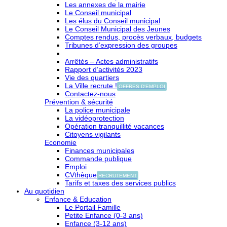
Les annexes de la mairie
Le Conseil municipal
Les élus du Conseil municipal
Le Conseil Municipal des Jeunes
Comptes rendus, procès verbaux, budgets
Tribunes d’expression des groupes
Arrêtés – Actes administratifs
Rapport d’activités 2023
Vie des quartiers
La Ville recrute !
OFFRES D'EMPLOI
Contactez-nous
Prévention & sécurité
La police municipale
La vidéoprotection
Opération tranquillité vacances
Citoyens vigilants
Economie
Finances municipales
Commande publique
Emploi
CVthèque
RECRUTEMENT
Tarifs et taxes des services publics
Au quotidien
Enfance & Education
Le Portail Famille
Petite Enfance (0-3 ans)
Enfance (3-12 ans)