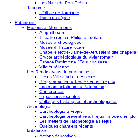
Les Nuits de Port-Fréjus
Tourisme
L’Office de Tourisme
Taxes de séjour
Patrimoine
Musées et Monuments
Amphithéâtre
Théâtre romain Philippe Léotard
Musée archéologique
Musée d’Histoire locale
Chapelle Notre-Dame-de-Jérusalem dite chapelle
Crypte archéologique du vivier romain
Espace Patrimoine / Tour circulaire
Villa Aurélienne
Les Rendez-vous du patrimoine
Fréjus Ville d’art et d’Histoire
Programmation «Rendez-vous Fréjus»
Les manifestations du Patrimoine
Conférences
Expositions récentes
Colloques historiques et archéologiques
Archéologie
L’archéologie à Fréjus
L’archéologie préventive à Fréjus : mode d’emploi
Les métiers de l’archéologie à Fréjus
Quelques chantiers récents
Médiation
Actions éducatives