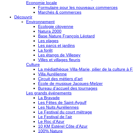
Economie locale
Formulaire pour les nouveaux commerces
Marchés & commerces
Découvrir
Environnement
Ecologie citoyenne
Natura 2000
Base Nature François Léotard
Les plages
Les parcs et jardins
La forêt
Les étangs de Villepey
Villes et villages fleuris
Culture
La médiathèque Villa-Marie, pilier de la culture à F
Villa Aurélienne
Circuit des métiers d’art
École de musique Jacques-Melzer
Bureau d’accueil des tournages
Les grands événements
La Bravade
Les Fêtes de Saint-Aygulf
Les Nuits Auréliennes
Le Festival du court métrage
Le Festival de l’air
Le Roc d’Azur
10 KM Estérel Côte d’Azur
100% Nature