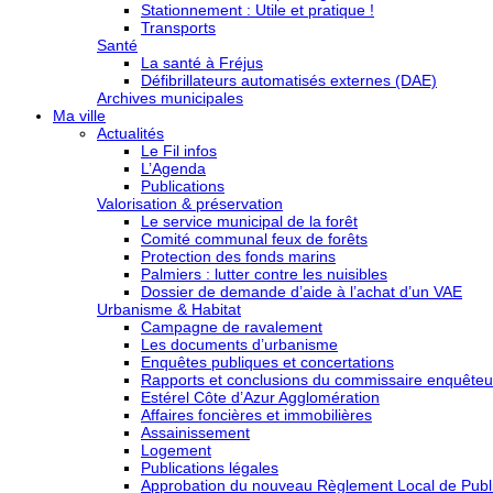
Stationnement : Utile et pratique !
Transports
Santé
La santé à Fréjus
Défibrillateurs automatisés externes (DAE)
Archives municipales
Ma ville
Actualités
Le Fil infos
L’Agenda
Publications
Valorisation & préservation
Le service municipal de la forêt
Comité communal feux de forêts
Protection des fonds marins
Palmiers : lutter contre les nuisibles
Dossier de demande d’aide à l’achat d’un VAE
Urbanisme & Habitat
Campagne de ravalement
Les documents d’urbanisme
Enquêtes publiques et concertations
Rapports et conclusions du commissaire enquêteu
Estérel Côte d’Azur Agglomération
Affaires foncières et immobilières
Assainissement
Logement
Publications légales
Approbation du nouveau Règlement Local de Publi