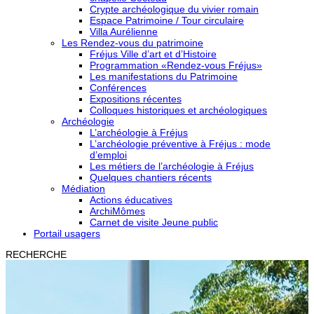
Crypte archéologique du vivier romain
Espace Patrimoine / Tour circulaire
Villa Aurélienne
Les Rendez-vous du patrimoine
Fréjus Ville d’art et d’Histoire
Programmation «Rendez-vous Fréjus»
Les manifestations du Patrimoine
Conférences
Expositions récentes
Colloques historiques et archéologiques
Archéologie
L’archéologie à Fréjus
L’archéologie préventive à Fréjus : mode
d’emploi
Les métiers de l’archéologie à Fréjus
Quelques chantiers récents
Médiation
Actions éducatives
ArchiMômes
Carnet de visite Jeune public
Portail usagers
RECHERCHE