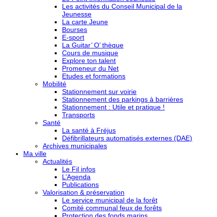
Les activités du Conseil Municipal de la
Jeunesse
La carte Jeune
Bourses
E-sport
La Guitar’ O’ thèque
Cours de musique
Explore ton talent
Promeneur du Net
Etudes et formations
Mobilité
Stationnement sur voirie
Stationnement des parkings à barrières
Stationnement : Utile et pratique !
Transports
Santé
La santé à Fréjus
Défibrillateurs automatisés externes (DAE)
Archives municipales
Ma ville
Actualités
Le Fil infos
L’Agenda
Publications
Valorisation & préservation
Le service municipal de la forêt
Comité communal feux de forêts
Protection des fonds marins