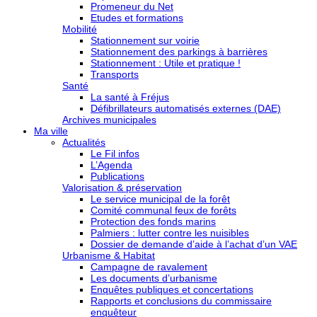
Promeneur du Net
Etudes et formations
Mobilité
Stationnement sur voirie
Stationnement des parkings à barrières
Stationnement : Utile et pratique !
Transports
Santé
La santé à Fréjus
Défibrillateurs automatisés externes (DAE)
Archives municipales
Ma ville
Actualités
Le Fil infos
L’Agenda
Publications
Valorisation & préservation
Le service municipal de la forêt
Comité communal feux de forêts
Protection des fonds marins
Palmiers : lutter contre les nuisibles
Dossier de demande d’aide à l’achat d’un VAE
Urbanisme & Habitat
Campagne de ravalement
Les documents d’urbanisme
Enquêtes publiques et concertations
Rapports et conclusions du commissaire
enquêteur