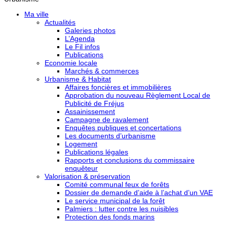
Ma ville
Actualités
Galeries photos
L’Agenda
Le Fil infos
Publications
Economie locale
Marchés & commerces
Urbanisme & Habitat
Affaires foncières et immobilières
Approbation du nouveau Règlement Local de
Publicité de Fréjus
Assainissement
Campagne de ravalement
Enquêtes publiques et concertations
Les documents d’urbanisme
Logement
Publications légales
Rapports et conclusions du commissaire
enquêteur
Valorisation & préservation
Comité communal feux de forêts
Dossier de demande d’aide à l’achat d’un VAE
Le service municipal de la forêt
Palmiers : lutter contre les nuisibles
Protection des fonds marins