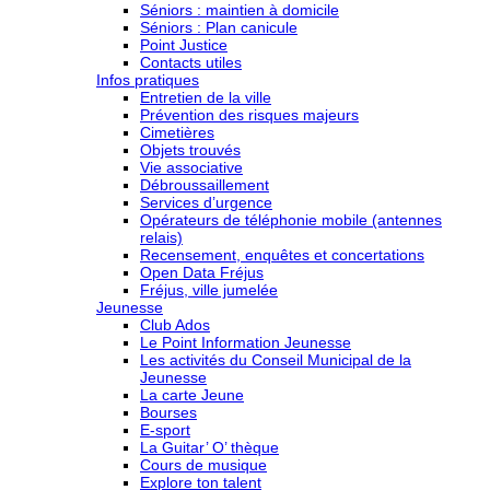
Séniors : maintien à domicile
Séniors : Plan canicule
Point Justice
Contacts utiles
Infos pratiques
Entretien de la ville
Prévention des risques majeurs
Cimetières
Objets trouvés
Vie associative
Débroussaillement
Services d’urgence
Opérateurs de téléphonie mobile (antennes
relais)
Recensement, enquêtes et concertations
Open Data Fréjus
Fréjus, ville jumelée
Jeunesse
Club Ados
Le Point Information Jeunesse
Les activités du Conseil Municipal de la
Jeunesse
La carte Jeune
Bourses
E-sport
La Guitar’ O’ thèque
Cours de musique
Explore ton talent