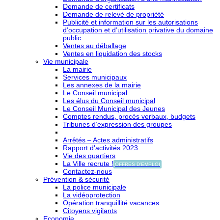
Demande de certificats
Demande de relevé de propriété
Publicité et information sur les autorisations
d’occupation et d’utilisation privative du domaine
public
Ventes au déballage
Ventes en liquidation des stocks
Vie municipale
La mairie
Services municipaux
Les annexes de la mairie
Le Conseil municipal
Les élus du Conseil municipal
Le Conseil Municipal des Jeunes
Comptes rendus, procès verbaux, budgets
Tribunes d’expression des groupes
Arrêtés – Actes administratifs
Rapport d’activités 2023
Vie des quartiers
La Ville recrute !
OFFRES D'EMPLOI
Contactez-nous
Prévention & sécurité
La police municipale
La vidéoprotection
Opération tranquillité vacances
Citoyens vigilants
Economie