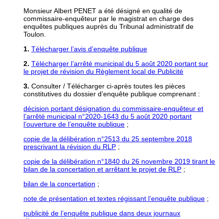
Monsieur Albert PENET a été désigné en qualité de
commissaire-enquêteur par le magistrat en charge des
enquêtes publiques auprès du Tribunal administratif de
Toulon.
1.
Télécharger l’avis d’enquête publique
2.
Télécharger l’arrêté municipal du 5 août 2020 portant sur
le projet de révision du Règlement local de Publicité
3.
Consulter / Télécharger ci-après toutes les pièces
constitutives du dossier d’enquête publique comprenant :
décision portant désignation du commissaire-enquêteur et
l’arrêté municipal n°2020-1643 du 5 août 2020 portant
l’ouverture de l’enquête publique
;
copie de la délibération n°2513 du 25 septembre 2018
prescrivant la révision du RLP
;
copie de la délibération n°1840 du 26 novembre 2019 tirant le
bilan de la concertation et arrêtant le projet de RLP
;
bilan de la concertation
;
note de présentation et textes régissant l’enquête publique
;
publicité de l’enquête publique dans deux journaux