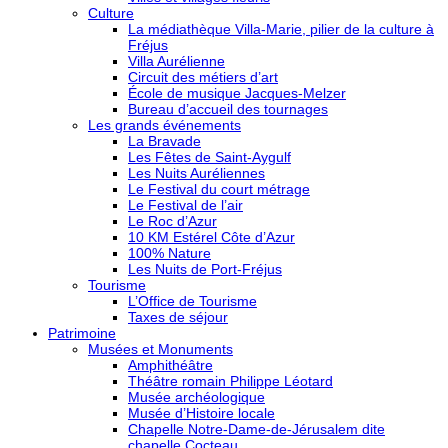
Culture
La médiathèque Villa-Marie, pilier de la culture à
Fréjus
Villa Aurélienne
Circuit des métiers d’art
École de musique Jacques-Melzer
Bureau d’accueil des tournages
Les grands événements
La Bravade
Les Fêtes de Saint-Aygulf
Les Nuits Auréliennes
Le Festival du court métrage
Le Festival de l’air
Le Roc d’Azur
10 KM Estérel Côte d’Azur
100% Nature
Les Nuits de Port-Fréjus
Tourisme
L’Office de Tourisme
Taxes de séjour
Patrimoine
Musées et Monuments
Amphithéâtre
Théâtre romain Philippe Léotard
Musée archéologique
Musée d’Histoire locale
Chapelle Notre-Dame-de-Jérusalem dite
chapelle Cocteau