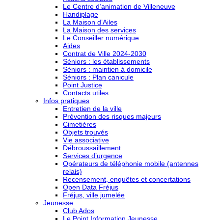
Le Centre d’animation de Villeneuve
Handiplage
La Maison d’Ailes
La Maison des services
Le Conseiller numérique
Aides
Contrat de Ville 2024-2030
Séniors : les établissements
Séniors : maintien à domicile
Séniors : Plan canicule
Point Justice
Contacts utiles
Infos pratiques
Entretien de la ville
Prévention des risques majeurs
Cimetières
Objets trouvés
Vie associative
Débroussaillement
Services d’urgence
Opérateurs de téléphonie mobile (antennes
relais)
Recensement, enquêtes et concertations
Open Data Fréjus
Fréjus, ville jumelée
Jeunesse
Club Ados
Le Point Information Jeunesse