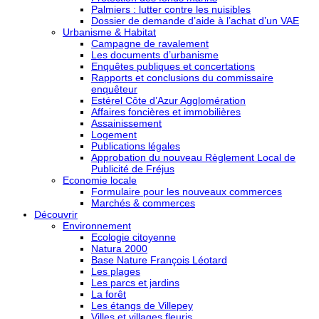
Palmiers : lutter contre les nuisibles
Dossier de demande d’aide à l’achat d’un VAE
Urbanisme & Habitat
Campagne de ravalement
Les documents d’urbanisme
Enquêtes publiques et concertations
Rapports et conclusions du commissaire
enquêteur
Estérel Côte d’Azur Agglomération
Affaires foncières et immobilières
Assainissement
Logement
Publications légales
Approbation du nouveau Règlement Local de
Publicité de Fréjus
Economie locale
Formulaire pour les nouveaux commerces
Marchés & commerces
Découvrir
Environnement
Ecologie citoyenne
Natura 2000
Base Nature François Léotard
Les plages
Les parcs et jardins
La forêt
Les étangs de Villepey
Villes et villages fleuris