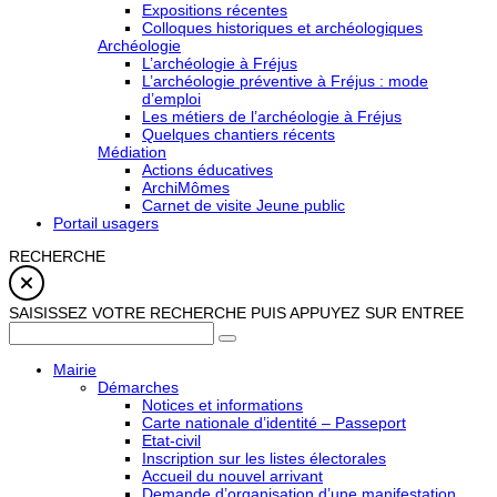
Expositions récentes
Colloques historiques et archéologiques
Archéologie
L’archéologie à Fréjus
L’archéologie préventive à Fréjus : mode
d’emploi
Les métiers de l’archéologie à Fréjus
Quelques chantiers récents
Médiation
Actions éducatives
ArchiMômes
Carnet de visite Jeune public
Portail usagers
RECHERCHE
SAISISSEZ VOTRE RECHERCHE PUIS APPUYEZ SUR ENTREE
Mairie
Démarches
Notices et informations
Carte nationale d’identité – Passeport
Etat-civil
Inscription sur les listes électorales
Accueil du nouvel arrivant
Demande d’organisation d’une manifestation