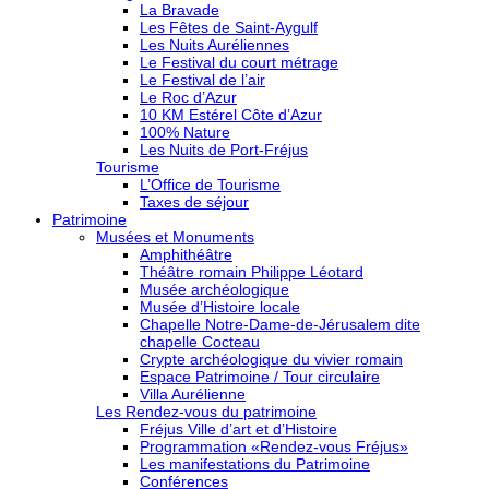
La Bravade
Les Fêtes de Saint-Aygulf
Les Nuits Auréliennes
Le Festival du court métrage
Le Festival de l’air
Le Roc d’Azur
10 KM Estérel Côte d’Azur
100% Nature
Les Nuits de Port-Fréjus
Tourisme
L’Office de Tourisme
Taxes de séjour
Patrimoine
Musées et Monuments
Amphithéâtre
Théâtre romain Philippe Léotard
Musée archéologique
Musée d’Histoire locale
Chapelle Notre-Dame-de-Jérusalem dite
chapelle Cocteau
Crypte archéologique du vivier romain
Espace Patrimoine / Tour circulaire
Villa Aurélienne
Les Rendez-vous du patrimoine
Fréjus Ville d’art et d’Histoire
Programmation «Rendez-vous Fréjus»
Les manifestations du Patrimoine
Conférences