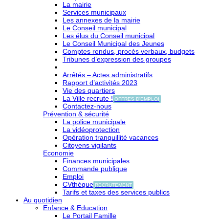
La mairie
Services municipaux
Les annexes de la mairie
Le Conseil municipal
Les élus du Conseil municipal
Le Conseil Municipal des Jeunes
Comptes rendus, procès verbaux, budgets
Tribunes d’expression des groupes
Arrêtés – Actes administratifs
Rapport d’activités 2023
Vie des quartiers
La Ville recrute !
OFFRES D'EMPLOI
Contactez-nous
Prévention & sécurité
La police municipale
La vidéoprotection
Opération tranquillité vacances
Citoyens vigilants
Economie
Finances municipales
Commande publique
Emploi
CVthèque
RECRUTEMENT
Tarifs et taxes des services publics
Au quotidien
Enfance & Education
Le Portail Famille