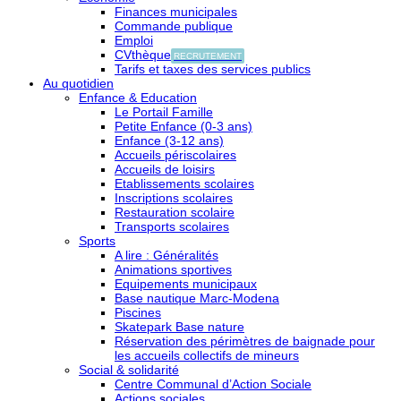
Finances municipales
Commande publique
Emploi
CVthèque
RECRUTEMENT
Tarifs et taxes des services publics
Au quotidien
Enfance & Education
Le Portail Famille
Petite Enfance (0-3 ans)
Enfance (3-12 ans)
Accueils périscolaires
Accueils de loisirs
Etablissements scolaires
Inscriptions scolaires
Restauration scolaire
Transports scolaires
Sports
A lire : Généralités
Animations sportives
Equipements municipaux
Base nautique Marc-Modena
Piscines
Skatepark Base nature
Réservation des périmètres de baignade pour
les accueils collectifs de mineurs
Social & solidarité
Centre Communal d’Action Sociale
Actions sociales