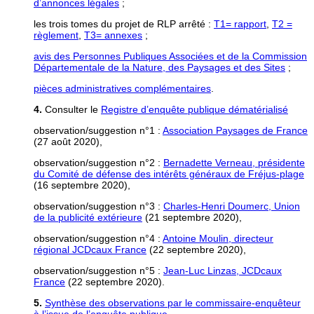
d’annonces légales
;
les trois tomes du projet de RLP arrêté :
T1= rapport
,
T2 =
règlement
,
T3= annexes
;
avis des Personnes Publiques Associées et de la Commission
Départementale de la Nature, des Paysages et des Sites
;
pièces administratives complémentaires
.
4.
Consulter le
Registre d’enquête publique dématérialisé
observation/suggestion n°1 :
Association Paysages de France
(27 août 2020),
observation/suggestion n°2 :
Bernadette Verneau, présidente
du Comité de défense des intérêts généraux de Fréjus-plage
(16 septembre 2020),
observation/suggestion n°3 :
Charles-Henri Doumerc, Union
de la publicité extérieure
(21 septembre 2020),
observation/suggestion n°4 :
Antoine Moulin, directeur
régional JCDcaux France
(22 septembre 2020),
observation/suggestion n°5 :
Jean-Luc Linzas, JCDcaux
France
(22 septembre 2020).
5.
Synthèse des observations par le commissaire-enquêteur
à l’issue de l’enquête publique