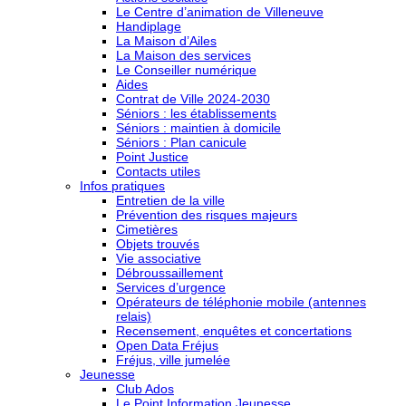
Le Centre d’animation de Villeneuve
Handiplage
La Maison d’Ailes
La Maison des services
Le Conseiller numérique
Aides
Contrat de Ville 2024-2030
Séniors : les établissements
Séniors : maintien à domicile
Séniors : Plan canicule
Point Justice
Contacts utiles
Infos pratiques
Entretien de la ville
Prévention des risques majeurs
Cimetières
Objets trouvés
Vie associative
Débroussaillement
Services d’urgence
Opérateurs de téléphonie mobile (antennes
relais)
Recensement, enquêtes et concertations
Open Data Fréjus
Fréjus, ville jumelée
Jeunesse
Club Ados
Le Point Information Jeunesse