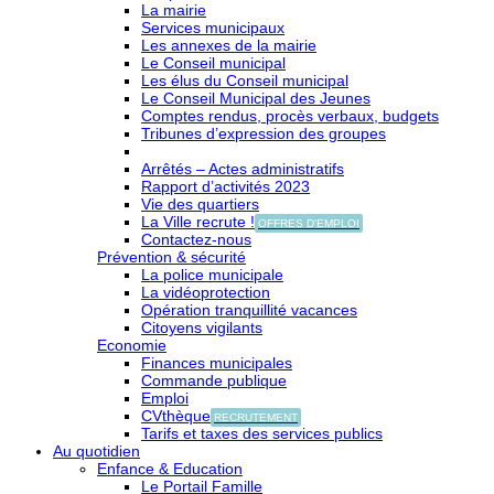
La mairie
Services municipaux
Les annexes de la mairie
Le Conseil municipal
Les élus du Conseil municipal
Le Conseil Municipal des Jeunes
Comptes rendus, procès verbaux, budgets
Tribunes d’expression des groupes
Arrêtés – Actes administratifs
Rapport d’activités 2023
Vie des quartiers
La Ville recrute !
OFFRES D'EMPLOI
Contactez-nous
Prévention & sécurité
La police municipale
La vidéoprotection
Opération tranquillité vacances
Citoyens vigilants
Economie
Finances municipales
Commande publique
Emploi
CVthèque
RECRUTEMENT
Tarifs et taxes des services publics
Au quotidien
Enfance & Education
Le Portail Famille