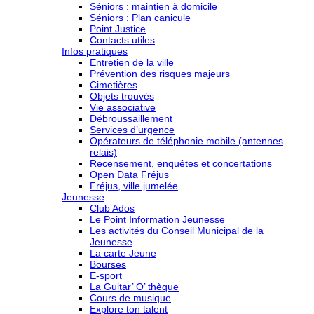
Séniors : maintien à domicile
Séniors : Plan canicule
Point Justice
Contacts utiles
Infos pratiques
Entretien de la ville
Prévention des risques majeurs
Cimetières
Objets trouvés
Vie associative
Débroussaillement
Services d’urgence
Opérateurs de téléphonie mobile (antennes
relais)
Recensement, enquêtes et concertations
Open Data Fréjus
Fréjus, ville jumelée
Jeunesse
Club Ados
Le Point Information Jeunesse
Les activités du Conseil Municipal de la
Jeunesse
La carte Jeune
Bourses
E-sport
La Guitar’ O’ thèque
Cours de musique
Explore ton talent