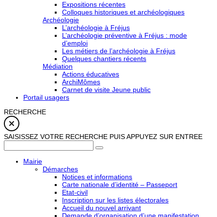
Expositions récentes
Colloques historiques et archéologiques
Archéologie
L’archéologie à Fréjus
L’archéologie préventive à Fréjus : mode
d’emploi
Les métiers de l’archéologie à Fréjus
Quelques chantiers récents
Médiation
Actions éducatives
ArchiMômes
Carnet de visite Jeune public
Portail usagers
RECHERCHE
SAISISSEZ VOTRE RECHERCHE PUIS APPUYEZ SUR ENTREE
Mairie
Démarches
Notices et informations
Carte nationale d’identité – Passeport
Etat-civil
Inscription sur les listes électorales
Accueil du nouvel arrivant
Demande d’organisation d’une manifestation