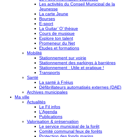
Les activités du Conseil Municipal de la
Jeunesse
La carte Jeune
Bourses
E-sport
La Guitar’ O’ thèque
Cours de musique
Explore ton talent
Promeneur du Net
Etudes et formations
Mobilité
Stationnement sur voirie
Stationnement des parkings à barrières
Stationnement : Utile et pratique !
Transports
Santé
La santé à Fréjus
Défibrillateurs automatisés externes (DAE)
Archives municipales
Ma ville
Actualités
Le Fil infos
L’Agenda
Publications
Valorisation & préservation
Le service municipal de la forêt
Comité communal feux de forêts
Protection des fonds marins