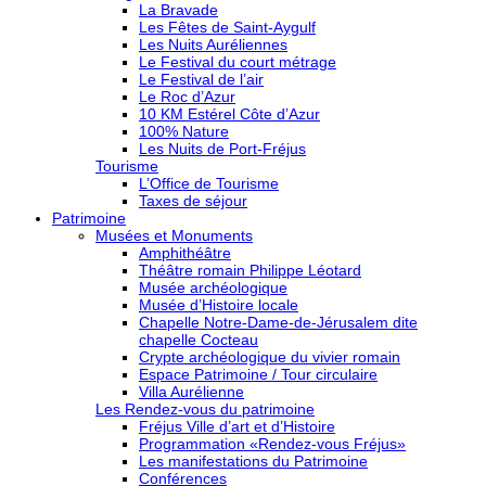
La Bravade
Les Fêtes de Saint-Aygulf
Les Nuits Auréliennes
Le Festival du court métrage
Le Festival de l’air
Le Roc d’Azur
10 KM Estérel Côte d’Azur
100% Nature
Les Nuits de Port-Fréjus
Tourisme
L’Office de Tourisme
Taxes de séjour
Patrimoine
Musées et Monuments
Amphithéâtre
Théâtre romain Philippe Léotard
Musée archéologique
Musée d’Histoire locale
Chapelle Notre-Dame-de-Jérusalem dite
chapelle Cocteau
Crypte archéologique du vivier romain
Espace Patrimoine / Tour circulaire
Villa Aurélienne
Les Rendez-vous du patrimoine
Fréjus Ville d’art et d’Histoire
Programmation «Rendez-vous Fréjus»
Les manifestations du Patrimoine
Conférences