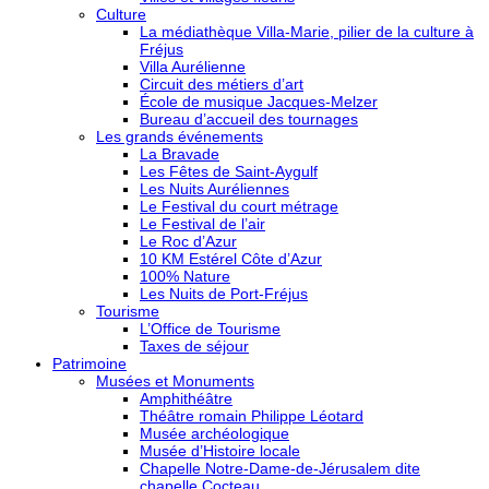
Culture
La médiathèque Villa-Marie, pilier de la culture à
Fréjus
Villa Aurélienne
Circuit des métiers d’art
École de musique Jacques-Melzer
Bureau d’accueil des tournages
Les grands événements
La Bravade
Les Fêtes de Saint-Aygulf
Les Nuits Auréliennes
Le Festival du court métrage
Le Festival de l’air
Le Roc d’Azur
10 KM Estérel Côte d’Azur
100% Nature
Les Nuits de Port-Fréjus
Tourisme
L’Office de Tourisme
Taxes de séjour
Patrimoine
Musées et Monuments
Amphithéâtre
Théâtre romain Philippe Léotard
Musée archéologique
Musée d’Histoire locale
Chapelle Notre-Dame-de-Jérusalem dite
chapelle Cocteau