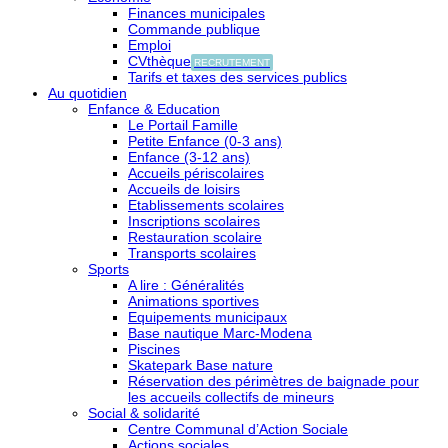
Finances municipales
Commande publique
Emploi
CVthèque
RECRUTEMENT
Tarifs et taxes des services publics
Au quotidien
Enfance & Education
Le Portail Famille
Petite Enfance (0-3 ans)
Enfance (3-12 ans)
Accueils périscolaires
Accueils de loisirs
Etablissements scolaires
Inscriptions scolaires
Restauration scolaire
Transports scolaires
Sports
A lire : Généralités
Animations sportives
Equipements municipaux
Base nautique Marc-Modena
Piscines
Skatepark Base nature
Réservation des périmètres de baignade pour
les accueils collectifs de mineurs
Social & solidarité
Centre Communal d’Action Sociale
Actions sociales