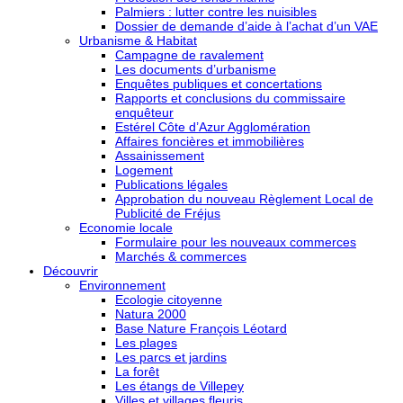
Palmiers : lutter contre les nuisibles
Dossier de demande d’aide à l’achat d’un VAE
Urbanisme & Habitat
Campagne de ravalement
Les documents d’urbanisme
Enquêtes publiques et concertations
Rapports et conclusions du commissaire
enquêteur
Estérel Côte d’Azur Agglomération
Affaires foncières et immobilières
Assainissement
Logement
Publications légales
Approbation du nouveau Règlement Local de
Publicité de Fréjus
Economie locale
Formulaire pour les nouveaux commerces
Marchés & commerces
Découvrir
Environnement
Ecologie citoyenne
Natura 2000
Base Nature François Léotard
Les plages
Les parcs et jardins
La forêt
Les étangs de Villepey
Villes et villages fleuris