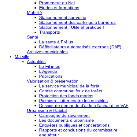
Promeneur du Net
Etudes et formations
Mobilité
Stationnement sur voirie
Stationnement des parkings à barrières
Stationnement : Utile et pratique !
Transports
Santé
La santé à Fréjus
Défibrillateurs automatisés externes (DAE)
Archives municipales
Ma ville
Actualités
Le Fil infos
L’Agenda
Publications
Valorisation & préservation
Le service municipal de la forêt
Comité communal feux de forêts
Protection des fonds marins
Palmiers : lutter contre les nuisibles
Dossier de demande d’aide à l’achat d’un VAE
Urbanisme & Habitat
Campagne de ravalement
Les documents d’urbanisme
Enquêtes publiques et concertations
Rapports et conclusions du commissaire
enquêteur