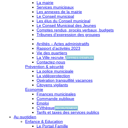
La mairie
Services municipaux
Les annexes de la mairie
Le Conseil municipal
Les élus du Conseil municipal
Le Conseil Municipal des Jeunes
Comptes rendus, procès verbaux, budgets
Tribunes d’expression des groupes
Arrêtés – Actes administratifs
Rapport d’activités 2023
Vie des quartiers
La Ville recrute !
OFFRES D'EMPLOI
Contactez-nous
Prévention & sécurité
La police municipale
La vidéoprotection
Opération tranquillité vacances
Citoyens vigilants
Economie
Finances municipales
Commande publique
Emploi
CVthèque
RECRUTEMENT
Tarifs et taxes des services publics
Au quotidien
Enfance & Education
Le Portail Famille