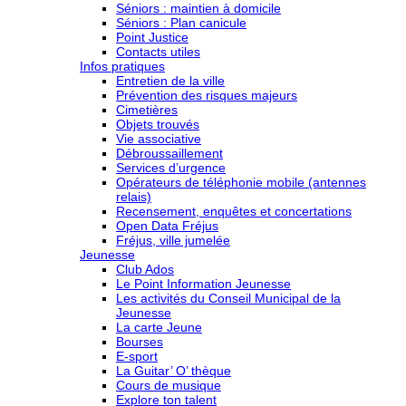
Séniors : maintien à domicile
Séniors : Plan canicule
Point Justice
Contacts utiles
Infos pratiques
Entretien de la ville
Prévention des risques majeurs
Cimetières
Objets trouvés
Vie associative
Débroussaillement
Services d’urgence
Opérateurs de téléphonie mobile (antennes
relais)
Recensement, enquêtes et concertations
Open Data Fréjus
Fréjus, ville jumelée
Jeunesse
Club Ados
Le Point Information Jeunesse
Les activités du Conseil Municipal de la
Jeunesse
La carte Jeune
Bourses
E-sport
La Guitar’ O’ thèque
Cours de musique
Explore ton talent