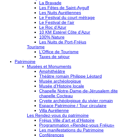
La Bravade
Les Fêtes de Saint-Aygulf
Les Nuits Auréliennes
Le Festival du court métrage
Le Festival de l’air
Le Roc d’Azur
10 KM Estérel Côte d’Azur
100% Nature
Les Nuits de Port-Fréjus
Tourisme
L’Office de Tourisme
Taxes de séjour
Patrimoine
Musées et Monuments
Amphithéâtre
Théâtre romain Philippe Léotard
Musée archéologique
Musée d’Histoire locale
Chapelle Notre-Dame-de-Jérusalem dite
chapelle Cocteau
Crypte archéologique du vivier romain
Espace Patrimoine / Tour circulaire
Villa Aurélienne
Les Rendez-vous du patrimoine
Fréjus Ville d’art et d’Histoire
Programmation «Rendez-vous Fréjus»
Les manifestations du Patrimoine
Conférences