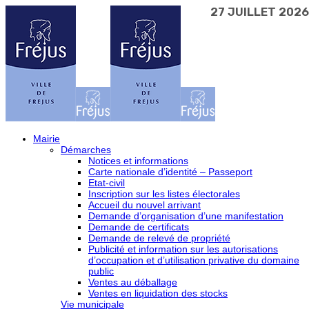
28 JUILLET 2026
28 JUILLET 2026
27 JUILLET 2026
27 JUILLET 2026
4 AOÛT 2026
3 AOÛT 2026
Mairie
Démarches
Notices et informations
Carte nationale d’identité – Passeport
Etat-civil
Inscription sur les listes électorales
Accueil du nouvel arrivant
Demande d’organisation d’une manifestation
Demande de certificats
Demande de relevé de propriété
Publicité et information sur les autorisations
d’occupation et d’utilisation privative du domaine
public
Ventes au déballage
Ventes en liquidation des stocks
Vie municipale