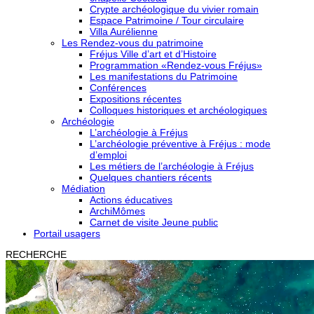
Crypte archéologique du vivier romain
Espace Patrimoine / Tour circulaire
Villa Aurélienne
Les Rendez-vous du patrimoine
Fréjus Ville d’art et d’Histoire
Programmation «Rendez-vous Fréjus»
Les manifestations du Patrimoine
Conférences
Expositions récentes
Colloques historiques et archéologiques
Archéologie
L’archéologie à Fréjus
L’archéologie préventive à Fréjus : mode
d’emploi
Les métiers de l’archéologie à Fréjus
Quelques chantiers récents
Médiation
Actions éducatives
ArchiMômes
Carnet de visite Jeune public
Portail usagers
RECHERCHE