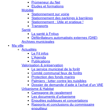
Promeneur du Net
Etudes et formations
Mobilité
Stationnement sur voirie
Stationnement des parkings à barrières
Stationnement : Utile et pratique !
Transports
Santé
La santé à Fréjus
Défibrillateurs automatisés externes (DAE)
Archives municipales
Ma ville
Actualités
Le Fil infos
L’Agenda
Publications
Valorisation & préservation
Le service municipal de la forêt
Comité communal feux de forêts
Protection des fonds marins
Palmiers : lutter contre les nuisibles
Dossier de demande d’aide à l’achat d’un VAE
Urbanisme & Habitat
Campagne de ravalement
Les documents d’urbanisme
Enquêtes publiques et concertations
Rapports et conclusions du commissaire
enquêteur