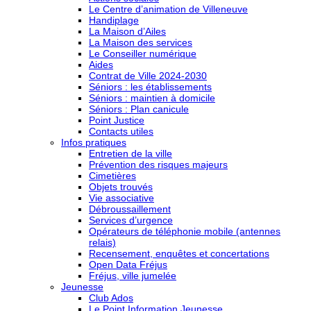
Le Centre d’animation de Villeneuve
Handiplage
La Maison d’Ailes
La Maison des services
Le Conseiller numérique
Aides
Contrat de Ville 2024-2030
Séniors : les établissements
Séniors : maintien à domicile
Séniors : Plan canicule
Point Justice
Contacts utiles
Infos pratiques
Entretien de la ville
Prévention des risques majeurs
Cimetières
Objets trouvés
Vie associative
Débroussaillement
Services d’urgence
Opérateurs de téléphonie mobile (antennes
relais)
Recensement, enquêtes et concertations
Open Data Fréjus
Fréjus, ville jumelée
Jeunesse
Club Ados
Le Point Information Jeunesse