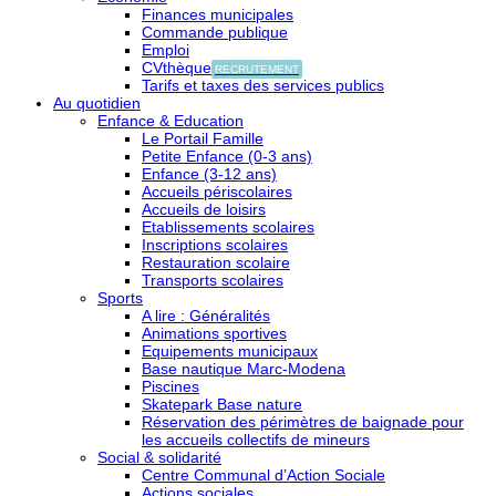
Finances municipales
Commande publique
Emploi
CVthèque
RECRUTEMENT
Tarifs et taxes des services publics
Au quotidien
Enfance & Education
Le Portail Famille
Petite Enfance (0-3 ans)
Enfance (3-12 ans)
Accueils périscolaires
Accueils de loisirs
Etablissements scolaires
Inscriptions scolaires
Restauration scolaire
Transports scolaires
Sports
A lire : Généralités
Animations sportives
Equipements municipaux
Base nautique Marc-Modena
Piscines
Skatepark Base nature
Réservation des périmètres de baignade pour
les accueils collectifs de mineurs
Social & solidarité
Centre Communal d’Action Sociale
Actions sociales