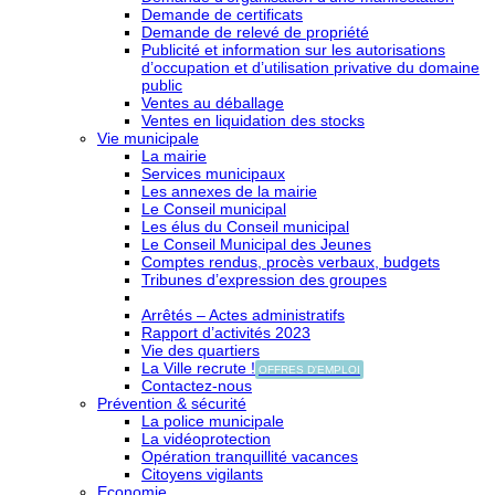
Demande de certificats
Demande de relevé de propriété
Publicité et information sur les autorisations
d’occupation et d’utilisation privative du domaine
public
Ventes au déballage
Ventes en liquidation des stocks
Vie municipale
La mairie
Services municipaux
Les annexes de la mairie
Le Conseil municipal
Les élus du Conseil municipal
Le Conseil Municipal des Jeunes
Comptes rendus, procès verbaux, budgets
Tribunes d’expression des groupes
Arrêtés – Actes administratifs
Rapport d’activités 2023
Vie des quartiers
La Ville recrute !
OFFRES D'EMPLOI
Contactez-nous
Prévention & sécurité
La police municipale
La vidéoprotection
Opération tranquillité vacances
Citoyens vigilants
Economie