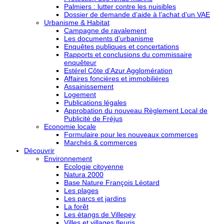
Palmiers : lutter contre les nuisibles
Dossier de demande d’aide à l’achat d’un VAE
Urbanisme & Habitat
Campagne de ravalement
Les documents d’urbanisme
Enquêtes publiques et concertations
Rapports et conclusions du commissaire
enquêteur
Estérel Côte d’Azur Agglomération
Affaires foncières et immobilières
Assainissement
Logement
Publications légales
Approbation du nouveau Règlement Local de
Publicité de Fréjus
Economie locale
Formulaire pour les nouveaux commerces
Marchés & commerces
Découvrir
Environnement
Ecologie citoyenne
Natura 2000
Base Nature François Léotard
Les plages
Les parcs et jardins
La forêt
Les étangs de Villepey
Villes et villages fleuris