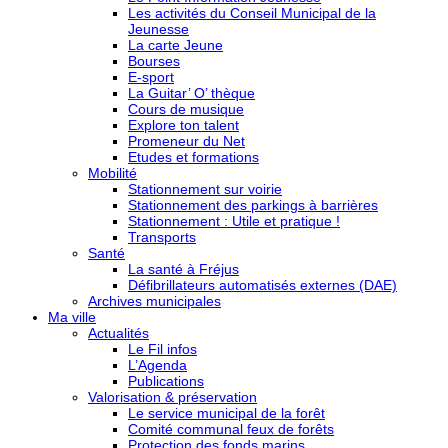
Les activités du Conseil Municipal de la
Jeunesse
La carte Jeune
Bourses
E-sport
La Guitar’ O’ thèque
Cours de musique
Explore ton talent
Promeneur du Net
Etudes et formations
Mobilité
Stationnement sur voirie
Stationnement des parkings à barrières
Stationnement : Utile et pratique !
Transports
Santé
La santé à Fréjus
Défibrillateurs automatisés externes (DAE)
Archives municipales
Ma ville
Actualités
Le Fil infos
L’Agenda
Publications
Valorisation & préservation
Le service municipal de la forêt
Comité communal feux de forêts
Protection des fonds marins