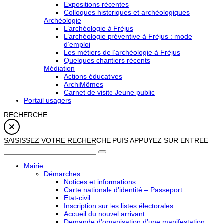
Expositions récentes
Colloques historiques et archéologiques
Archéologie
L’archéologie à Fréjus
L’archéologie préventive à Fréjus : mode
d’emploi
Les métiers de l’archéologie à Fréjus
Quelques chantiers récents
Médiation
Actions éducatives
ArchiMômes
Carnet de visite Jeune public
Portail usagers
RECHERCHE
SAISISSEZ VOTRE RECHERCHE PUIS APPUYEZ SUR ENTREE
Mairie
Démarches
Notices et informations
Carte nationale d’identité – Passeport
Etat-civil
Inscription sur les listes électorales
Accueil du nouvel arrivant
Demande d’organisation d’une manifestation