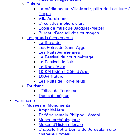
Culture
La médiathèque Villa-Marie, pilier de la culture à
Fréjus
Villa Aurélienne
Circuit des métiers d’art
École de musique Jacques-Melzer
Bureau d’accueil des tournages
Les grands événements
La Bravade
Les Fêtes de Saint-Aygulf
Les Nuits Auréliennes
Le Festival du court métrage
Le Festival de l’air
Le Roc d’Azur
10 KM Estérel Côte d’Azur
100% Nature
Les Nuits de Port-Fréjus
Tourisme
L’Office de Tourisme
Taxes de séjour
Patrimoine
Musées et Monuments
Amphithéâtre
Théâtre romain Philippe Léotard
Musée archéologique
Musée d’Histoire locale
Chapelle Notre-Dame-de-Jérusalem dite
chapelle Cocteau