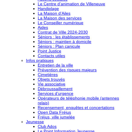
Le Centre d’animation de Villeneuve
Handiplage
La Maison d’Ailes
La Maison des services
Le Conseiller numérique
Aides
Contrat de Ville 2024-2030
Séniors : les établissements
Séniors : maintien à domicile
Séniors : Plan canicule
Point Justice
Contacts utiles
Infos pratiques
Entretien de la ville
Prévention des risques majeurs
Cimetières
Objets trouvés
Vie associative
Débroussaillement
Services d’urgence
Opérateurs de téléphonie mobile (antennes
relais)
Recensement, enquêtes et concertations
Open Data Fréjus
Fréjus, ville jumelée
Jeunesse
Club Ados
Le Point Information Jeunesse