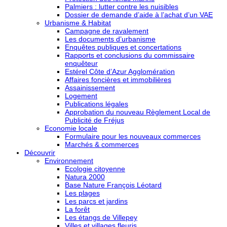
Palmiers : lutter contre les nuisibles
Dossier de demande d’aide à l’achat d’un VAE
Urbanisme & Habitat
Campagne de ravalement
Les documents d’urbanisme
Enquêtes publiques et concertations
Rapports et conclusions du commissaire
enquêteur
Estérel Côte d’Azur Agglomération
Affaires foncières et immobilières
Assainissement
Logement
Publications légales
Approbation du nouveau Règlement Local de
Publicité de Fréjus
Economie locale
Formulaire pour les nouveaux commerces
Marchés & commerces
Découvrir
Environnement
Ecologie citoyenne
Natura 2000
Base Nature François Léotard
Les plages
Les parcs et jardins
La forêt
Les étangs de Villepey
Villes et villages fleuris