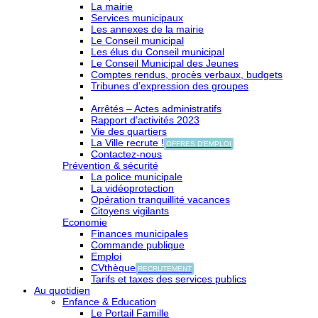
La mairie
Services municipaux
Les annexes de la mairie
Le Conseil municipal
Les élus du Conseil municipal
Le Conseil Municipal des Jeunes
Comptes rendus, procès verbaux, budgets
Tribunes d’expression des groupes
Arrêtés – Actes administratifs
Rapport d’activités 2023
Vie des quartiers
La Ville recrute !
OFFRES D'EMPLOI
Contactez-nous
Prévention & sécurité
La police municipale
La vidéoprotection
Opération tranquillité vacances
Citoyens vigilants
Economie
Finances municipales
Commande publique
Emploi
CVthèque
RECRUTEMENT
Tarifs et taxes des services publics
Au quotidien
Enfance & Education
Le Portail Famille