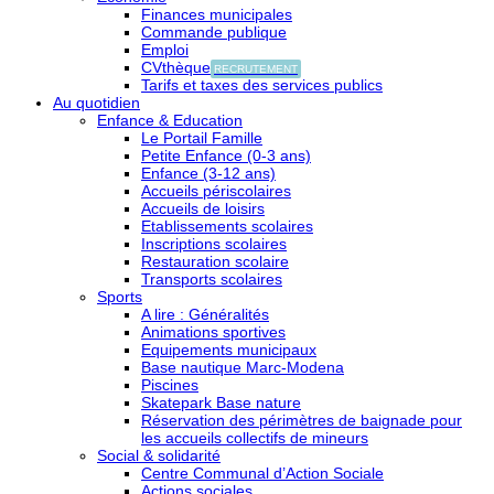
Finances municipales
Commande publique
Emploi
CVthèque
RECRUTEMENT
Tarifs et taxes des services publics
Au quotidien
Enfance & Education
Le Portail Famille
Petite Enfance (0-3 ans)
Enfance (3-12 ans)
Accueils périscolaires
Accueils de loisirs
Etablissements scolaires
Inscriptions scolaires
Restauration scolaire
Transports scolaires
Sports
A lire : Généralités
Animations sportives
Equipements municipaux
Base nautique Marc-Modena
Piscines
Skatepark Base nature
Réservation des périmètres de baignade pour
les accueils collectifs de mineurs
Social & solidarité
Centre Communal d’Action Sociale
Actions sociales