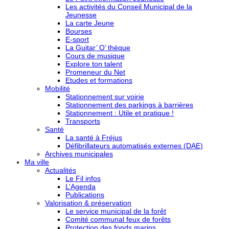
Les activités du Conseil Municipal de la
Jeunesse
La carte Jeune
Bourses
E-sport
La Guitar’ O’ thèque
Cours de musique
Explore ton talent
Promeneur du Net
Etudes et formations
Mobilité
Stationnement sur voirie
Stationnement des parkings à barrières
Stationnement : Utile et pratique !
Transports
Santé
La santé à Fréjus
Défibrillateurs automatisés externes (DAE)
Archives municipales
Ma ville
Actualités
Le Fil infos
L’Agenda
Publications
Valorisation & préservation
Le service municipal de la forêt
Comité communal feux de forêts
Protection des fonds marins