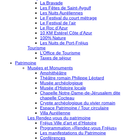
La Bravade
Les Fêtes de Saint-Aygulf
Les Nuits Auréliennes
Le Festival du court métrage
Le Festival de l’air
Le Roc d’Azur
10 KM Estérel Côte d’Azur
100% Nature
Les Nuits de Port-Fréjus
Tourisme
L’Office de Tourisme
Taxes de séjour
Patrimoine
Musées et Monuments
Amphithéâtre
Théâtre romain Philippe Léotard
Musée archéologique
Musée d’Histoire locale
Chapelle Notre-Dame-de-Jérusalem dite
chapelle Cocteau
Crypte archéologique du vivier romain
Espace Patrimoine / Tour circulaire
Villa Aurélienne
Les Rendez-vous du patrimoine
Fréjus Ville d’art et d’Histoire
Programmation «Rendez-vous Fréjus»
Les manifestations du Patrimoine
Conférences