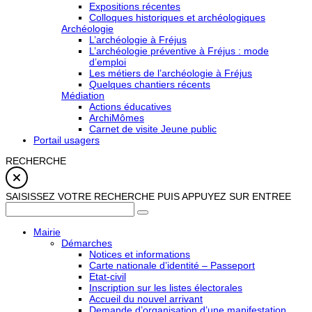
Expositions récentes
Colloques historiques et archéologiques
Archéologie
L’archéologie à Fréjus
L’archéologie préventive à Fréjus : mode
d’emploi
Les métiers de l’archéologie à Fréjus
Quelques chantiers récents
Médiation
Actions éducatives
ArchiMômes
Carnet de visite Jeune public
Portail usagers
RECHERCHE
SAISISSEZ VOTRE RECHERCHE PUIS APPUYEZ SUR ENTREE
Mairie
Démarches
Notices et informations
Carte nationale d’identité – Passeport
Etat-civil
Inscription sur les listes électorales
Accueil du nouvel arrivant
Demande d’organisation d’une manifestation