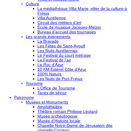
Culture
La médiathèque Villa-Marie, pilier de la culture à
Fréjus
Villa Aurélienne
Circuit des métiers d’art
École de musique Jacques-Melzer
Bureau d’accueil des tournages
Les grands événements
La Bravade
Les Fêtes de Saint-Aygulf
Les Nuits Auréliennes
Le Festival du court métrage
Le Festival de l’air
Le Roc d’Azur
10 KM Estérel Côte d’Azur
100% Nature
Les Nuits de Port-Fréjus
Tourisme
L’Office de Tourisme
Taxes de séjour
Patrimoine
Musées et Monuments
Amphithéâtre
Théâtre romain Philippe Léotard
Musée archéologique
Musée d’Histoire locale
Chapelle Notre-Dame-de-Jérusalem dite
chapelle Cocteau