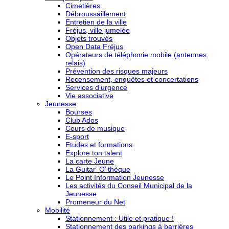
Cimetières
Débroussaillement
Entretien de la ville
Fréjus, ville jumelée
Objets trouvés
Open Data Fréjus
Opérateurs de téléphonie mobile (antennes
relais)
Prévention des risques majeurs
Recensement, enquêtes et concertations
Services d’urgence
Vie associative
Jeunesse
Bourses
Club Ados
Cours de musique
E-sport
Etudes et formations
Explore ton talent
La carte Jeune
La Guitar’ O’ thèque
Le Point Information Jeunesse
Les activités du Conseil Municipal de la
Jeunesse
Promeneur du Net
Mobilité
Stationnement : Utile et pratique !
Stationnement des parkings à barrières