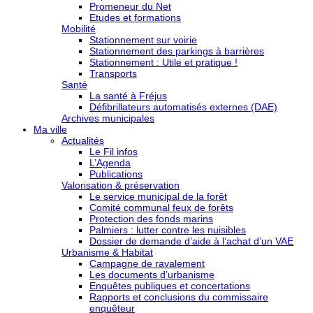
Promeneur du Net
Etudes et formations
Mobilité
Stationnement sur voirie
Stationnement des parkings à barrières
Stationnement : Utile et pratique !
Transports
Santé
La santé à Fréjus
Défibrillateurs automatisés externes (DAE)
Archives municipales
Ma ville
Actualités
Le Fil infos
L’Agenda
Publications
Valorisation & préservation
Le service municipal de la forêt
Comité communal feux de forêts
Protection des fonds marins
Palmiers : lutter contre les nuisibles
Dossier de demande d’aide à l’achat d’un VAE
Urbanisme & Habitat
Campagne de ravalement
Les documents d’urbanisme
Enquêtes publiques et concertations
Rapports et conclusions du commissaire
enquêteur