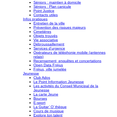
Séniors : maintien à domicile
Séniors : Plan canicule
Point Justice
Contacts utiles
Infos pratiques
Entretien de la ville
Prévention des risques majeurs
Cimetières
Objets trouvés
Vie associative
Débroussaillement
Services d’urgence
Opérateurs de téléphonie mobile (antennes
relais)
Recensement, enquêtes et concertations
Open Data Fréjus
Fréjus, ville jumelée
Jeunesse
Club Ados
Le Point Information Jeunesse
Les activités du Conseil Municipal de la
Jeunesse
La carte Jeune
Bourses
E-sport
La Guitar’ O’ thèque
Cours de musique
Explore ton talent