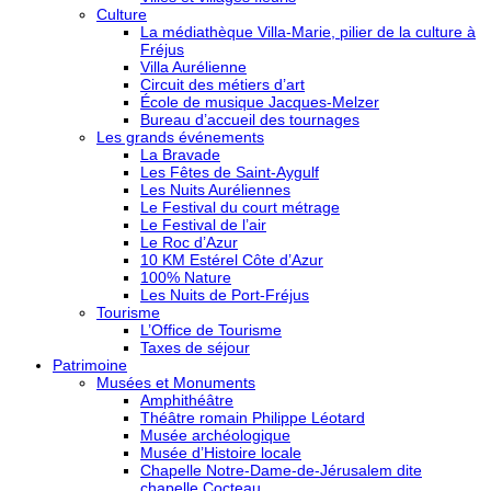
Culture
La médiathèque Villa-Marie, pilier de la culture à
Fréjus
Villa Aurélienne
Circuit des métiers d’art
École de musique Jacques-Melzer
Bureau d’accueil des tournages
Les grands événements
La Bravade
Les Fêtes de Saint-Aygulf
Les Nuits Auréliennes
Le Festival du court métrage
Le Festival de l’air
Le Roc d’Azur
10 KM Estérel Côte d’Azur
100% Nature
Les Nuits de Port-Fréjus
Tourisme
L’Office de Tourisme
Taxes de séjour
Patrimoine
Musées et Monuments
Amphithéâtre
Théâtre romain Philippe Léotard
Musée archéologique
Musée d’Histoire locale
Chapelle Notre-Dame-de-Jérusalem dite
chapelle Cocteau