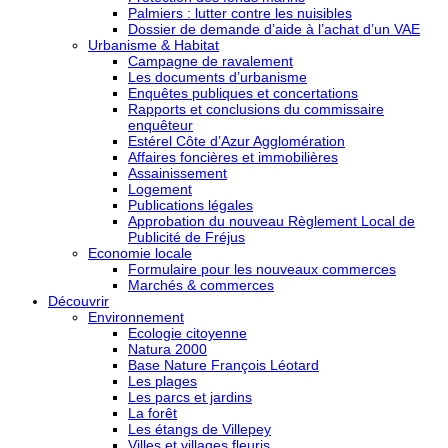
Palmiers : lutter contre les nuisibles
Dossier de demande d’aide à l’achat d’un VAE
Urbanisme & Habitat
Campagne de ravalement
Les documents d’urbanisme
Enquêtes publiques et concertations
Rapports et conclusions du commissaire
enquêteur
Estérel Côte d’Azur Agglomération
Affaires foncières et immobilières
Assainissement
Logement
Publications légales
Approbation du nouveau Règlement Local de
Publicité de Fréjus
Economie locale
Formulaire pour les nouveaux commerces
Marchés & commerces
Découvrir
Environnement
Ecologie citoyenne
Natura 2000
Base Nature François Léotard
Les plages
Les parcs et jardins
La forêt
Les étangs de Villepey
Villes et villages fleuris