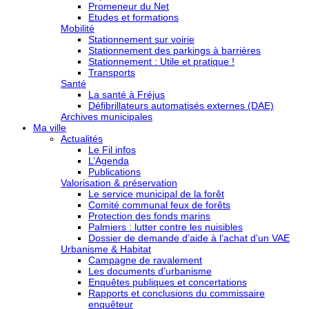
Promeneur du Net
Etudes et formations
Mobilité
Stationnement sur voirie
Stationnement des parkings à barrières
Stationnement : Utile et pratique !
Transports
Santé
La santé à Fréjus
Défibrillateurs automatisés externes (DAE)
Archives municipales
Ma ville
Actualités
Le Fil infos
L’Agenda
Publications
Valorisation & préservation
Le service municipal de la forêt
Comité communal feux de forêts
Protection des fonds marins
Palmiers : lutter contre les nuisibles
Dossier de demande d’aide à l’achat d’un VAE
Urbanisme & Habitat
Campagne de ravalement
Les documents d’urbanisme
Enquêtes publiques et concertations
Rapports et conclusions du commissaire
enquêteur