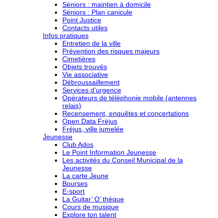
Séniors : maintien à domicile
Séniors : Plan canicule
Point Justice
Contacts utiles
Infos pratiques
Entretien de la ville
Prévention des risques majeurs
Cimetières
Objets trouvés
Vie associative
Débroussaillement
Services d’urgence
Opérateurs de téléphonie mobile (antennes
relais)
Recensement, enquêtes et concertations
Open Data Fréjus
Fréjus, ville jumelée
Jeunesse
Club Ados
Le Point Information Jeunesse
Les activités du Conseil Municipal de la
Jeunesse
La carte Jeune
Bourses
E-sport
La Guitar’ O’ thèque
Cours de musique
Explore ton talent