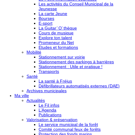
Les activités du Conseil Municipal de la
Jeunesse
La carte Jeune
Bourses
E-sport
La Guitar’ O’ thèque
Cours de musique
Explore ton talent
Promeneur du Net
Etudes et formations
Mobilité
Stationnement sur voirie
Stationnement des parkings à barrières
Stationnement : Utile et pratique !
Transports
Santé
La santé à Fréjus
Défibrillateurs automatisés externes (DAE)
Archives municipales
Ma ville
Actualités
Le Fil infos
L’Agenda
Publications
Valorisation & préservation
Le service municipal de la forêt
Comité communal feux de forêts
Protection des fonds marins