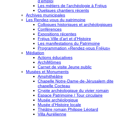
d’emploi
Les métiers de l’archéologie à Fréjus
Quelques chantiers récents
Archives municipales
Les Rendez-vous du patrimoine
Colloques historiques et archéologiques
Conférences
Expositions récentes
Fréjus Ville d’art et d’Histoire
Les manifestations du Patrimoine
Programmation «Rendez-vous Fréjus»
Médiation
Actions éducatives
ArchiMômes
Carnet de visite Jeune public
Musées et Monuments
Amphithéâtre
Chapelle Notre-Dame-de-Jérusalem dite
chapelle Cocteau
Crypte archéologique du vivier romain
Espace Patrimoine / Tour circulaire
Musée archéologique
Musée d’Histoire locale
Théâtre romain Philippe Léotard
Villa Aurélienne