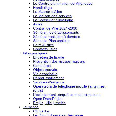
Le Centre d’animation de Villeneuve
Handiplage
La Maison d’Ailes
La Maison des services
Le Conseiller numérique
Aides
Contrat de Ville 2024-2030
Séniors : les établissements
Séniors : maintien à domicile
Séniors : Plan canicule
Point Justice
Contacts utiles
Infos pratiques
Entretien de la ville
Prévention des risques majeurs
Cimetières
Objets trouvés
Vie associative
Débroussaillement
Services d’urgence
Opérateurs de téléphonie mobile (antennes
relais)
Recensement, enquêtes et concertations
Open Data Fréjus
Fréjus, ville jumelée
Jeunesse
Club Ados
Le Point Information Jeunesse