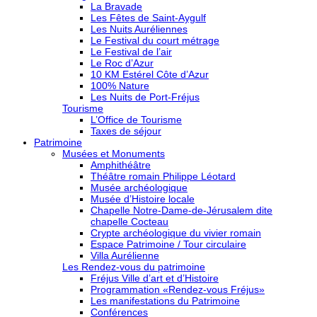
La Bravade
Les Fêtes de Saint-Aygulf
Les Nuits Auréliennes
Le Festival du court métrage
Le Festival de l’air
Le Roc d’Azur
10 KM Estérel Côte d’Azur
100% Nature
Les Nuits de Port-Fréjus
Tourisme
L’Office de Tourisme
Taxes de séjour
Patrimoine
Musées et Monuments
Amphithéâtre
Théâtre romain Philippe Léotard
Musée archéologique
Musée d’Histoire locale
Chapelle Notre-Dame-de-Jérusalem dite
chapelle Cocteau
Crypte archéologique du vivier romain
Espace Patrimoine / Tour circulaire
Villa Aurélienne
Les Rendez-vous du patrimoine
Fréjus Ville d’art et d’Histoire
Programmation «Rendez-vous Fréjus»
Les manifestations du Patrimoine
Conférences