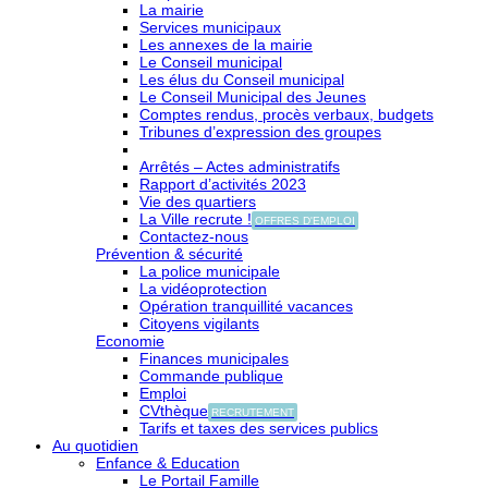
La mairie
Services municipaux
Les annexes de la mairie
Le Conseil municipal
Les élus du Conseil municipal
Le Conseil Municipal des Jeunes
Comptes rendus, procès verbaux, budgets
Tribunes d’expression des groupes
Arrêtés – Actes administratifs
Rapport d’activités 2023
Vie des quartiers
La Ville recrute !
OFFRES D'EMPLOI
Contactez-nous
Prévention & sécurité
La police municipale
La vidéoprotection
Opération tranquillité vacances
Citoyens vigilants
Economie
Finances municipales
Commande publique
Emploi
CVthèque
RECRUTEMENT
Tarifs et taxes des services publics
Au quotidien
Enfance & Education
Le Portail Famille