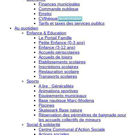
Finances municipales
Commande publique
Emploi
CVthèque
RECRUTEMENT
Tarifs et taxes des services publics
Au quotidien
Enfance & Education
Le Portail Famille
Petite Enfance (0-3 ans)
Enfance (3-12 ans)
Accueils périscolaires
Accueils de loisirs
Etablissements scolaires
Inscriptions scolaires
Restauration scolaire
Transports scolaires
Sports
A lire : Généralités
Animations sportives
Equipements municipaux
Base nautique Marc-Modena
Piscines
Skatepark Base nature
Réservation des périmètres de baignade pour
les accueils collectifs de mineurs
Social & solidarité
Centre Communal d’Action Sociale
Actions sociales