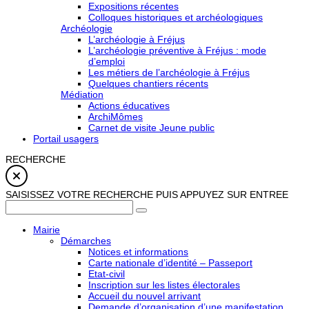
Expositions récentes
Colloques historiques et archéologiques
Archéologie
L’archéologie à Fréjus
L’archéologie préventive à Fréjus : mode
d’emploi
Les métiers de l’archéologie à Fréjus
Quelques chantiers récents
Médiation
Actions éducatives
ArchiMômes
Carnet de visite Jeune public
Portail usagers
RECHERCHE
SAISISSEZ VOTRE RECHERCHE PUIS APPUYEZ SUR ENTREE
Mairie
Démarches
Notices et informations
Carte nationale d’identité – Passeport
Etat-civil
Inscription sur les listes électorales
Accueil du nouvel arrivant
Demande d’organisation d’une manifestation