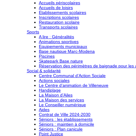
Accueils périscolaires
Accueils de loisirs
Etablissements scolaires
Inscriptions scolaires
Restauration scolaire
Transports scolaires
Sports
A lire : Généralités
Animations sportives
Equipements municipaux
Base nautique Marc-Modena
Piscines
Skatepark Base nature
Réservation des périmètres de baignade pour les a
Social & solidarité
Centre Communal d’Action Sociale
Actions sociales
Le Centre d’animation de Villeneuve
Handiplage
La Maison d’Ailes
La Maison des services
Le Conseiller numérique
Aides
Contrat de Ville 2024-2030
Séniors : les établissements
Séniors : maintien à domicile
Séniors : Plan canicule
Point Justice