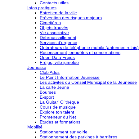
Contacts utiles
Infos pratiques
Entretien de la ville
Prévention des risques majeurs
Cimetières
Objets trouvés
Vie associative
Débroussaillement
Services d’urgence
Opérateurs de téléphonie mobile (antennes relais)
Recensement, enquêtes et concertations
Open Data Fréjus
Fréjus, ville jumelée
Jeunesse
Club Ados
Le Point Information Jeunesse
Les activités du Conseil Municipal de la Jeunesse
La carte Jeune
Bourses
E-sport
La Guitar’ O’ thèque
Cours de musique
Explore ton talent
Promeneur du Net
Etudes et formations
Mobilité
Stationnement sur voirie
Stationnement des parkings à barrières