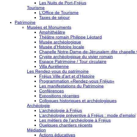
Les Nuits de Port-Fréjus
Tourisme
L’Office de Tourisme
Taxes de séjour
Patrimoine
Musées et Monuments
Amphithéâtre
Théâtre romain Philippe Léotard
Musée archéologique
Musée d’Histoire locale
Chapelle Notre-Dame-de-Jérusalem dite chapelle
Crypte archéologique du vivier romain
Espace Patrimoine / Tour circulaire
Villa Aurélienne
Les Rendez-vous du patrimoine
Fréjus Ville d’art et d’Histoire
Programmation «Rendez-vous Fréjus»
Les manifestations du Patrimoine
Conférences
Expositions récentes
Colloques historiques et archéologiques
Archéologie
L’archéologie à Fréjus
L’archéologie préventive à Fréjus : mode d’emploi
Les métiers de l’archéologie à Fréjus
Quelques chantiers récents
Médiation
Actions éducatives