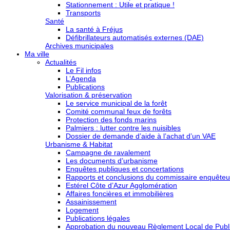
Stationnement : Utile et pratique !
Transports
Santé
La santé à Fréjus
Défibrillateurs automatisés externes (DAE)
Archives municipales
Ma ville
Actualités
Le Fil infos
L’Agenda
Publications
Valorisation & préservation
Le service municipal de la forêt
Comité communal feux de forêts
Protection des fonds marins
Palmiers : lutter contre les nuisibles
Dossier de demande d’aide à l’achat d’un VAE
Urbanisme & Habitat
Campagne de ravalement
Les documents d’urbanisme
Enquêtes publiques et concertations
Rapports et conclusions du commissaire enquêteu
Estérel Côte d’Azur Agglomération
Affaires foncières et immobilières
Assainissement
Logement
Publications légales
Approbation du nouveau Règlement Local de Publi