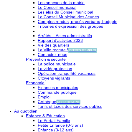
Les annexes de la mairie
Le Conseil municipal
Les élus du Conseil municipal
Le Conseil Municipal des Jeunes
Comptes rendus, procès verbaux, budgets
Tribunes d’expression des groupes
Arrêtés – Actes administratifs
Rapport d’activités 2023
Vie des quartiers
La Ville recrute !
OFFRES D'EMPLOI
Contactez-nous
Prévention & sécurité
La police municipale
La vidéoprotection
Opération tranquillité vacances
Citoyens vigilants
Economie
Finances municipales
Commande publique
Emploi
CVthèque
RECRUTEMENT
Tarifs et taxes des services publics
Au quotidien
Enfance & Education
Le Portail Famille
Petite Enfance (0-3 ans)
Enfance (3-12 ans)