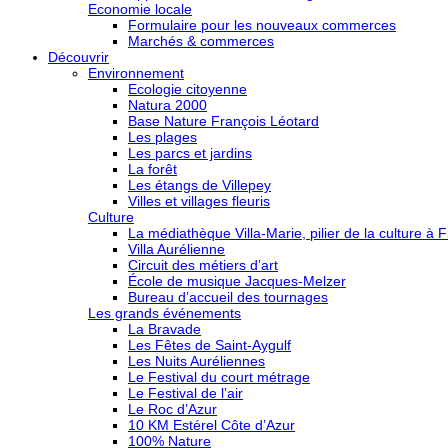
Economie locale
Formulaire pour les nouveaux commerces
Marchés & commerces
Découvrir
Environnement
Ecologie citoyenne
Natura 2000
Base Nature François Léotard
Les plages
Les parcs et jardins
La forêt
Les étangs de Villepey
Villes et villages fleuris
Culture
La médiathèque Villa-Marie, pilier de la culture à F
Villa Aurélienne
Circuit des métiers d’art
École de musique Jacques-Melzer
Bureau d’accueil des tournages
Les grands événements
La Bravade
Les Fêtes de Saint-Aygulf
Les Nuits Auréliennes
Le Festival du court métrage
Le Festival de l’air
Le Roc d’Azur
10 KM Estérel Côte d’Azur
100% Nature