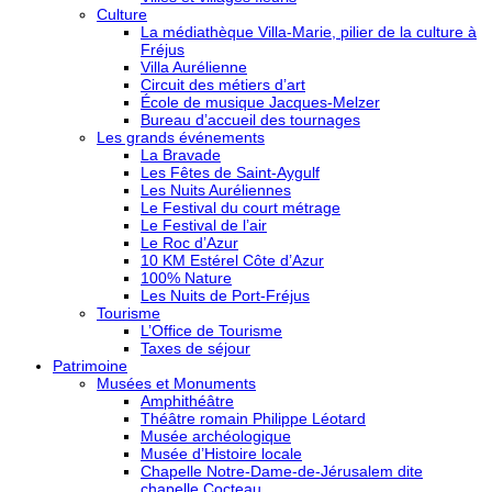
Culture
La médiathèque Villa-Marie, pilier de la culture à
Fréjus
Villa Aurélienne
Circuit des métiers d’art
École de musique Jacques-Melzer
Bureau d’accueil des tournages
Les grands événements
La Bravade
Les Fêtes de Saint-Aygulf
Les Nuits Auréliennes
Le Festival du court métrage
Le Festival de l’air
Le Roc d’Azur
10 KM Estérel Côte d’Azur
100% Nature
Les Nuits de Port-Fréjus
Tourisme
L’Office de Tourisme
Taxes de séjour
Patrimoine
Musées et Monuments
Amphithéâtre
Théâtre romain Philippe Léotard
Musée archéologique
Musée d’Histoire locale
Chapelle Notre-Dame-de-Jérusalem dite
chapelle Cocteau