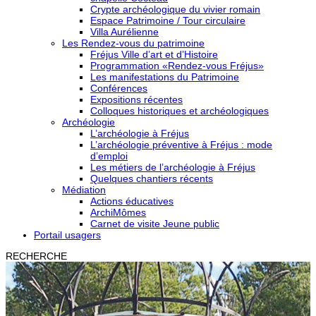
Crypte archéologique du vivier romain
Espace Patrimoine / Tour circulaire
Villa Aurélienne
Les Rendez-vous du patrimoine
Fréjus Ville d’art et d’Histoire
Programmation «Rendez-vous Fréjus»
Les manifestations du Patrimoine
Conférences
Expositions récentes
Colloques historiques et archéologiques
Archéologie
L’archéologie à Fréjus
L’archéologie préventive à Fréjus : mode
d’emploi
Les métiers de l’archéologie à Fréjus
Quelques chantiers récents
Médiation
Actions éducatives
ArchiMômes
Carnet de visite Jeune public
Portail usagers
RECHERCHE