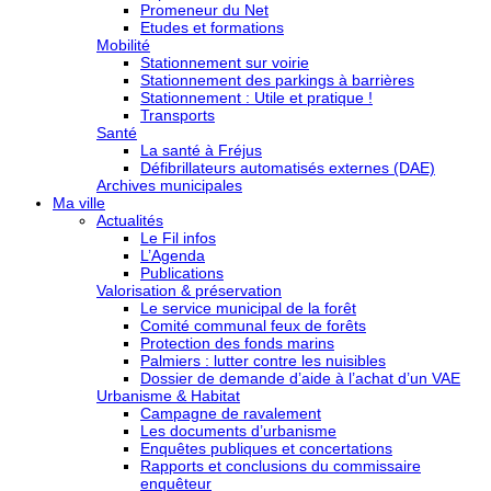
Promeneur du Net
Etudes et formations
Mobilité
Stationnement sur voirie
Stationnement des parkings à barrières
Stationnement : Utile et pratique !
Transports
Santé
La santé à Fréjus
Défibrillateurs automatisés externes (DAE)
Archives municipales
Ma ville
Actualités
Le Fil infos
L’Agenda
Publications
Valorisation & préservation
Le service municipal de la forêt
Comité communal feux de forêts
Protection des fonds marins
Palmiers : lutter contre les nuisibles
Dossier de demande d’aide à l’achat d’un VAE
Urbanisme & Habitat
Campagne de ravalement
Les documents d’urbanisme
Enquêtes publiques et concertations
Rapports et conclusions du commissaire
enquêteur