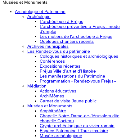
Musées et Monuments
Archéologie et Patrimoine
Archéologie
L’archéologie à Fréjus
L’archéologie préventive à Fréjus : mode
d’emploi
Les métiers de l’archéologie à Fréjus
Quelques chantiers récents
Archives municipales
Les Rendez-vous du patrimoine
Colloques historiques et archéologiques
Conférences
Expositions récentes
Fréjus Ville d’art et d’Histoire
Les manifestations du Patrimoine
Programmation «Rendez-vous Fréjus»
Médiation
Actions éducatives
ArchiMômes
Carnet de visite Jeune public
Musées et Monuments
Amphithéâtre
Chapelle Notre-Dame-de-Jérusalem dite
chapelle Cocteau
Crypte archéologique du vivier romain
Espace Patrimoine / Tour circulaire
Musée archéologique