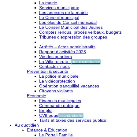
La mairie
Services municipaux
Les annexes de la mairie
Le Conseil municipal
Les élus du Conseil municipal
Le Conseil Municipal des Jeunes
Comptes rendus, procès verbaux, budgets
Tribunes d’expression des groupes
Arrêtés – Actes administratifs
Rapport d’activités 2023
Vie des quartiers
La Ville recrute !
OFFRES D'EMPLOI
Contactez-nous
Prévention & sécurité
La police municipale
La vidéoprotection
Opération tranquillité vacances
Citoyens vigilants
Economie
Finances municipales
Commande publique
Emploi
CVthèque
RECRUTEMENT
Tarifs et taxes des services publics
Au quotidien
Enfance & Education
Le Portail Famille