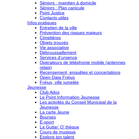
Séniors : maintien à domicile
Séniors : Plan canicule
Point Justice
Contacts utiles
Infos pratiques
Entretien de la ville
Prévention des risques majeurs
Cimetières
Objets trouvés
Vie associative
Débroussaillement
Services d’urgence
Opérateurs de téléphonie mobile (antennes
relais)
Recensement, enquêtes et concertations
Open Data Fréjus
Fréjus, ville jumelée
Jeunesse
Club Ados
Le Point Information Jeunesse
Les activités du Conseil Municipal de la
Jeunesse
La carte Jeune
Bourses
E-sport
La Guitar’ O’ thèque
Cours de musique
Explore ton talent