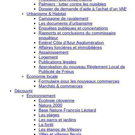
Palmiers : lutter contre les nuisibles
Dossier de demande d’aide à l’achat d’un VAE
Urbanisme & Habitat
Campagne de ravalement
Les documents d’urbanisme
Enquêtes publiques et concertations
Rapports et conclusions du commissaire
enquêteur
Estérel Côte d’Azur Agglomération
Affaires foncières et immobilières
Assainissement
Logement
Publications légales
Approbation du nouveau Règlement Local de
Publicité de Fréjus
Economie locale
Formulaire pour les nouveaux commerces
Marchés & commerces
Découvrir
Environnement
Ecologie citoyenne
Natura 2000
Base Nature François Léotard
Les plages
Les parcs et jardins
La forêt
Les étangs de Villepey
Villes et villages fleuris