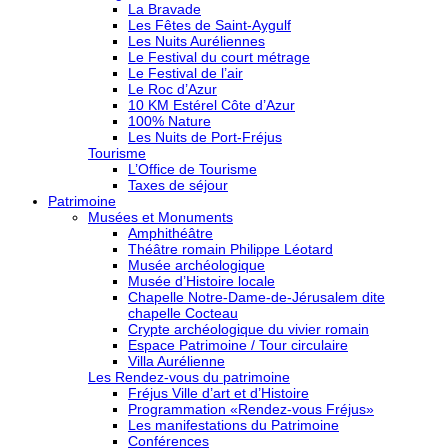
La Bravade
Les Fêtes de Saint-Aygulf
Les Nuits Auréliennes
Le Festival du court métrage
Le Festival de l’air
Le Roc d’Azur
10 KM Estérel Côte d’Azur
100% Nature
Les Nuits de Port-Fréjus
Tourisme
L’Office de Tourisme
Taxes de séjour
Patrimoine
Musées et Monuments
Amphithéâtre
Théâtre romain Philippe Léotard
Musée archéologique
Musée d’Histoire locale
Chapelle Notre-Dame-de-Jérusalem dite
chapelle Cocteau
Crypte archéologique du vivier romain
Espace Patrimoine / Tour circulaire
Villa Aurélienne
Les Rendez-vous du patrimoine
Fréjus Ville d’art et d’Histoire
Programmation «Rendez-vous Fréjus»
Les manifestations du Patrimoine
Conférences