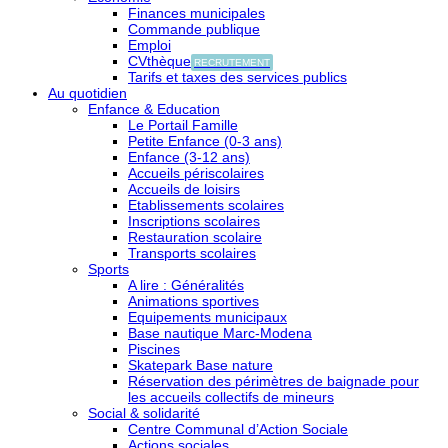
Finances municipales
Commande publique
Emploi
CVthèque
RECRUTEMENT
Tarifs et taxes des services publics
Au quotidien
Enfance & Education
Le Portail Famille
Petite Enfance (0-3 ans)
Enfance (3-12 ans)
Accueils périscolaires
Accueils de loisirs
Etablissements scolaires
Inscriptions scolaires
Restauration scolaire
Transports scolaires
Sports
A lire : Généralités
Animations sportives
Equipements municipaux
Base nautique Marc-Modena
Piscines
Skatepark Base nature
Réservation des périmètres de baignade pour
les accueils collectifs de mineurs
Social & solidarité
Centre Communal d’Action Sociale
Actions sociales