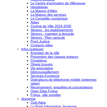
Le Centre d’animation de Villeneuve
Handiplage
La Maison d’Ailes
La Maison des services
Le Conseiller numérique
Aides
Contrat de Ville 2024-2030
Séniors : les établissements
Séniors : maintien à domicile
Séniors : Plan canicule
Point Justice
Contacts utiles
Infos pratiques
Entretien de la ville
Prévention des risques majeurs
Cimetières
Objets trouvés
Vie associative
Débroussaillement
Services d’urgence
Opérateurs de téléphonie mobile (antennes
relais)
Recensement, enquêtes et concertations
Open Data Fréjus
Fréjus, ville jumelée
Jeunesse
Club Ados
Le Point Information Jeunesse