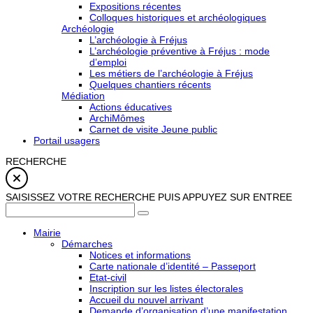
Expositions récentes
Colloques historiques et archéologiques
Archéologie
L’archéologie à Fréjus
L’archéologie préventive à Fréjus : mode
d’emploi
Les métiers de l’archéologie à Fréjus
Quelques chantiers récents
Médiation
Actions éducatives
ArchiMômes
Carnet de visite Jeune public
Portail usagers
RECHERCHE
SAISISSEZ VOTRE RECHERCHE PUIS APPUYEZ SUR ENTREE
Mairie
Démarches
Notices et informations
Carte nationale d’identité – Passeport
Etat-civil
Inscription sur les listes électorales
Accueil du nouvel arrivant
Demande d’organisation d’une manifestation