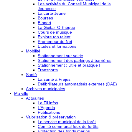
Les activités du Conseil Municipal de la
Jeunesse
La carte Jeune
Bourses
E-sport
La Guitar’ O’ thèque
Cours de musique
Explore ton talent
Promeneur du Net
Etudes et formations
Mobilité
Stationnement sur voirie
Stationnement des parkings à barrières
Stationnement : Utile et pratique !
Transports
Santé
La santé à Fréjus
Défibrillateurs automatisés externes (DAE)
Archives municipales
Ma ville
Actualités
Le Fil infos
L’Agenda
Publications
Valorisation & préservation
Le service municipal de la forêt
Comité communal feux de forêts
Protection des fonds marins