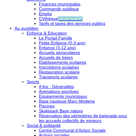
Finances municipales
Commande publique
Emploi
CVthèque
RECRUTEMENT
Tarifs et taxes des services publics
Au quotidien
Enfance & Education
Le Portail Famille
Petite Enfance (0-3 ans)
Enfance (3-12 ans)
Accueils périscolaires
Accueils de loisirs
Etablissements scolaires
Inscriptions scolaires
Restauration scolaire
Transports scolaires
Sports
A lire : Généralités
Animations sportives
Equipements municipaux
Base nautique Marc-Modena
Piscines
Skatepark Base nature
Réservation des périmètres de baignade pour
les accueils collectifs de mineurs
Social & solidarité
Centre Communal d’Action Sociale
Actions sociales