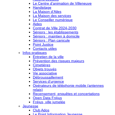
Le Centre d’animation de Villeneuve
Handiplage
La Maison d’Ailes
La Maison des services
Le Conseiller numérique
Aides
Contrat de Ville 2024-2030
Séniors : les établissements
Séniors : maintien à domicile
Séniors : Plan canicule
Point Justice
Contacts utiles
Infos pratiques
Entretien de la ville
Prévention des risques majeurs
Cimetières
Objets trouvés
Vie associative
Débroussaillement
Services d’urgence
Opérateurs de téléphonie mobile (antennes
relais)
Recensement, enquêtes et concertations
Open Data Fréjus
Fréjus, ville jumelée
Jeunesse
Club Ados
Le Point Information Jeunesse