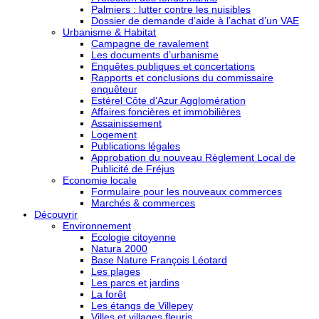
Palmiers : lutter contre les nuisibles
Dossier de demande d’aide à l’achat d’un VAE
Urbanisme & Habitat
Campagne de ravalement
Les documents d’urbanisme
Enquêtes publiques et concertations
Rapports et conclusions du commissaire
enquêteur
Estérel Côte d’Azur Agglomération
Affaires foncières et immobilières
Assainissement
Logement
Publications légales
Approbation du nouveau Règlement Local de
Publicité de Fréjus
Economie locale
Formulaire pour les nouveaux commerces
Marchés & commerces
Découvrir
Environnement
Ecologie citoyenne
Natura 2000
Base Nature François Léotard
Les plages
Les parcs et jardins
La forêt
Les étangs de Villepey
Villes et villages fleuris