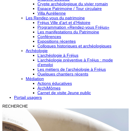
Crypte archéologique du vivier romain
Espace Patrimoine / Tour circulaire
Villa Aurélienne
Les Rendez-vous du patrimoine
Fréjus Ville d’art et d’Histoire
Programmation «Rendez-vous Fréjus»
Les manifestations du Patrimoine
Conférences
Expositions récentes
Colloques historiques et archéologiques
Archéologie
L’archéologie à Fréjus
L’archéologie préventive à Fréjus : mode
d’emploi
Les métiers de l’archéologie à Fréjus
Quelques chantiers récents
Médiation
Actions éducatives
ArchiMômes
Carnet de visite Jeune public
Portail usagers
RECHERCHE