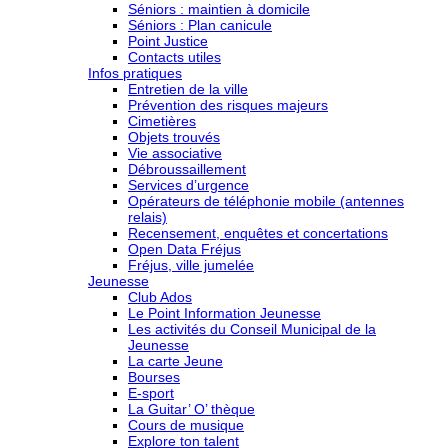
Séniors : maintien à domicile
Séniors : Plan canicule
Point Justice
Contacts utiles
Infos pratiques
Entretien de la ville
Prévention des risques majeurs
Cimetières
Objets trouvés
Vie associative
Débroussaillement
Services d’urgence
Opérateurs de téléphonie mobile (antennes
relais)
Recensement, enquêtes et concertations
Open Data Fréjus
Fréjus, ville jumelée
Jeunesse
Club Ados
Le Point Information Jeunesse
Les activités du Conseil Municipal de la
Jeunesse
La carte Jeune
Bourses
E-sport
La Guitar’ O’ thèque
Cours de musique
Explore ton talent