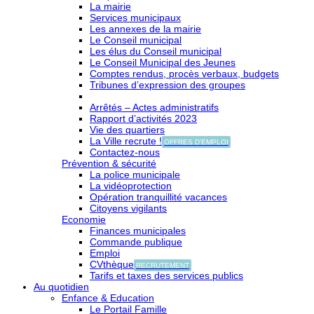
La mairie
Services municipaux
Les annexes de la mairie
Le Conseil municipal
Les élus du Conseil municipal
Le Conseil Municipal des Jeunes
Comptes rendus, procès verbaux, budgets
Tribunes d’expression des groupes
Arrêtés – Actes administratifs
Rapport d’activités 2023
Vie des quartiers
La Ville recrute !
OFFRES D'EMPLOI
Contactez-nous
Prévention & sécurité
La police municipale
La vidéoprotection
Opération tranquillité vacances
Citoyens vigilants
Economie
Finances municipales
Commande publique
Emploi
CVthèque
RECRUTEMENT
Tarifs et taxes des services publics
Au quotidien
Enfance & Education
Le Portail Famille