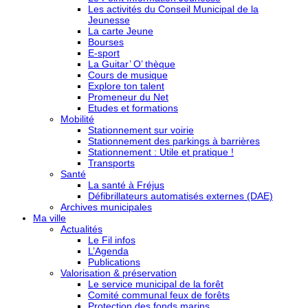
Les activités du Conseil Municipal de la
Jeunesse
La carte Jeune
Bourses
E-sport
La Guitar’ O’ thèque
Cours de musique
Explore ton talent
Promeneur du Net
Etudes et formations
Mobilité
Stationnement sur voirie
Stationnement des parkings à barrières
Stationnement : Utile et pratique !
Transports
Santé
La santé à Fréjus
Défibrillateurs automatisés externes (DAE)
Archives municipales
Ma ville
Actualités
Le Fil infos
L’Agenda
Publications
Valorisation & préservation
Le service municipal de la forêt
Comité communal feux de forêts
Protection des fonds marins