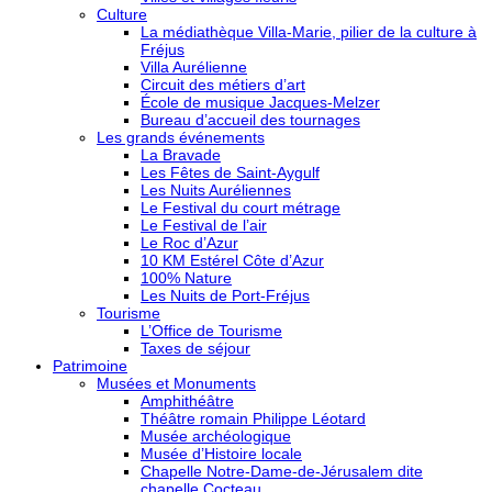
Culture
La médiathèque Villa-Marie, pilier de la culture à
Fréjus
Villa Aurélienne
Circuit des métiers d’art
École de musique Jacques-Melzer
Bureau d’accueil des tournages
Les grands événements
La Bravade
Les Fêtes de Saint-Aygulf
Les Nuits Auréliennes
Le Festival du court métrage
Le Festival de l’air
Le Roc d’Azur
10 KM Estérel Côte d’Azur
100% Nature
Les Nuits de Port-Fréjus
Tourisme
L’Office de Tourisme
Taxes de séjour
Patrimoine
Musées et Monuments
Amphithéâtre
Théâtre romain Philippe Léotard
Musée archéologique
Musée d’Histoire locale
Chapelle Notre-Dame-de-Jérusalem dite
chapelle Cocteau