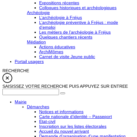
Expositions récentes
Colloques historiques et archéologiques
Archéologie
L’archéologie à Fréjus
L’archéologie préventive à Fréjus : mode
d’emploi
Les métiers de l’archéologie à Fréjus
Quelques chantiers récents
Médiation
Actions éducatives
ArchiMômes
Carnet de visite Jeune public
Portail usagers
RECHERCHE
SAISISSEZ VOTRE RECHERCHE PUIS APPUYEZ SUR ENTREE
Mairie
Démarches
Notices et informations
Carte nationale d’identité – Passeport
Etat-civil
Inscription sur les listes électorales
Accueil du nouvel arrivant
Demande d’organisation d’une manifestation