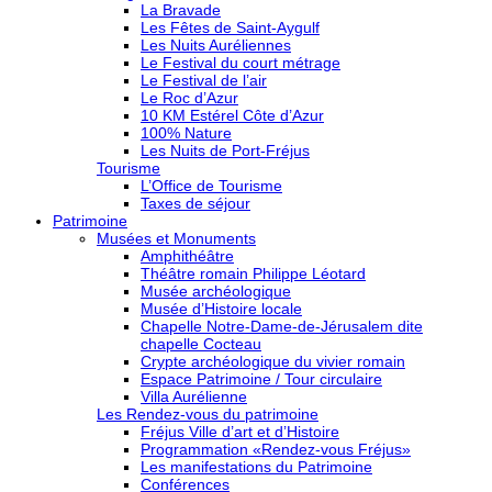
La Bravade
Les Fêtes de Saint-Aygulf
Les Nuits Auréliennes
Le Festival du court métrage
Le Festival de l’air
Le Roc d’Azur
10 KM Estérel Côte d’Azur
100% Nature
Les Nuits de Port-Fréjus
Tourisme
L’Office de Tourisme
Taxes de séjour
Patrimoine
Musées et Monuments
Amphithéâtre
Théâtre romain Philippe Léotard
Musée archéologique
Musée d’Histoire locale
Chapelle Notre-Dame-de-Jérusalem dite
chapelle Cocteau
Crypte archéologique du vivier romain
Espace Patrimoine / Tour circulaire
Villa Aurélienne
Les Rendez-vous du patrimoine
Fréjus Ville d’art et d’Histoire
Programmation «Rendez-vous Fréjus»
Les manifestations du Patrimoine
Conférences