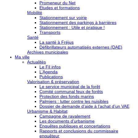
Promeneur du Net
Etudes et formations
Mobilité
Stationnement sur voirie
Stationnement des parkings à barrières
Stationnement : Utile et pratique !
Transports
Santé
La santé à Fréjus
Défibrillateurs automatisés externes (DAE)
Archives municipales
Ma ville
Actualités
Le Fil infos
L’Agenda
Publications
Valorisation & préservation
Le service municipal de la forêt
Comité communal feux de forêts
Protection des fonds marins
Palmiers : lutter contre les nuisibles
Dossier de demande d’aide à l’achat d’un VAE
Urbanisme & Habitat
Campagne de ravalement
Les documents d’urbanisme
Enquêtes publiques et concertations
Rapports et conclusions du commissaire
enquêteur