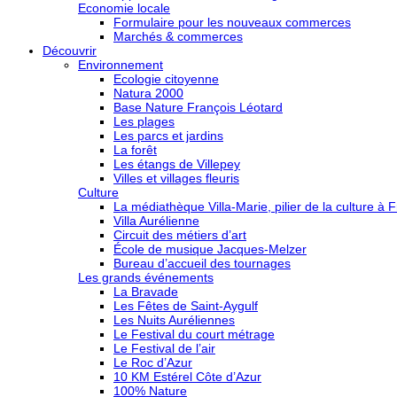
Economie locale
Formulaire pour les nouveaux commerces
Marchés & commerces
Découvrir
Environnement
Ecologie citoyenne
Natura 2000
Base Nature François Léotard
Les plages
Les parcs et jardins
La forêt
Les étangs de Villepey
Villes et villages fleuris
Culture
La médiathèque Villa-Marie, pilier de la culture à F
Villa Aurélienne
Circuit des métiers d’art
École de musique Jacques-Melzer
Bureau d’accueil des tournages
Les grands événements
La Bravade
Les Fêtes de Saint-Aygulf
Les Nuits Auréliennes
Le Festival du court métrage
Le Festival de l’air
Le Roc d’Azur
10 KM Estérel Côte d’Azur
100% Nature