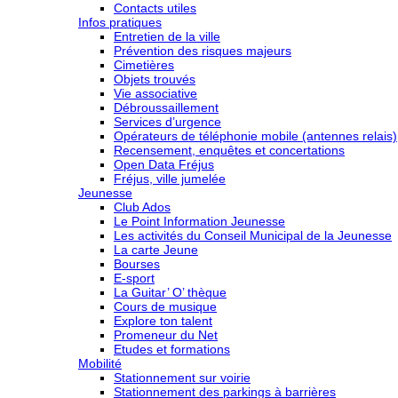
Contacts utiles
Infos pratiques
Entretien de la ville
Prévention des risques majeurs
Cimetières
Objets trouvés
Vie associative
Débroussaillement
Services d’urgence
Opérateurs de téléphonie mobile (antennes relais)
Recensement, enquêtes et concertations
Open Data Fréjus
Fréjus, ville jumelée
Jeunesse
Club Ados
Le Point Information Jeunesse
Les activités du Conseil Municipal de la Jeunesse
La carte Jeune
Bourses
E-sport
La Guitar’ O’ thèque
Cours de musique
Explore ton talent
Promeneur du Net
Etudes et formations
Mobilité
Stationnement sur voirie
Stationnement des parkings à barrières