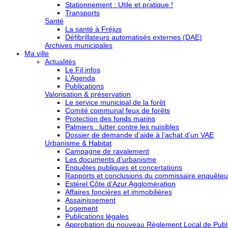
Stationnement : Utile et pratique !
Transports
Santé
La santé à Fréjus
Défibrillateurs automatisés externes (DAE)
Archives municipales
Ma ville
Actualités
Le Fil infos
L’Agenda
Publications
Valorisation & préservation
Le service municipal de la forêt
Comité communal feux de forêts
Protection des fonds marins
Palmiers : lutter contre les nuisibles
Dossier de demande d’aide à l’achat d’un VAE
Urbanisme & Habitat
Campagne de ravalement
Les documents d’urbanisme
Enquêtes publiques et concertations
Rapports et conclusions du commissaire enquêteu
Estérel Côte d’Azur Agglomération
Affaires foncières et immobilières
Assainissement
Logement
Publications légales
Approbation du nouveau Règlement Local de Publi