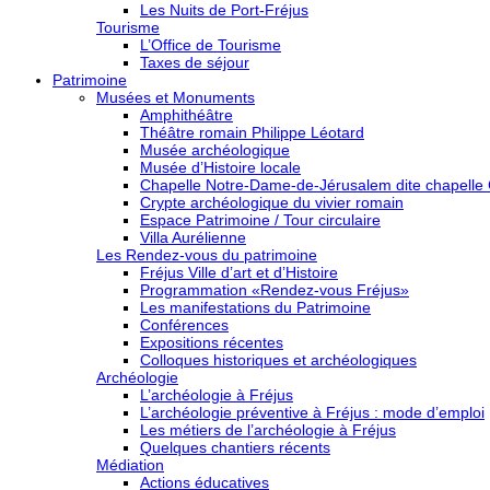
Les Nuits de Port-Fréjus
Tourisme
L’Office de Tourisme
Taxes de séjour
Patrimoine
Musées et Monuments
Amphithéâtre
Théâtre romain Philippe Léotard
Musée archéologique
Musée d’Histoire locale
Chapelle Notre-Dame-de-Jérusalem dite chapelle
Crypte archéologique du vivier romain
Espace Patrimoine / Tour circulaire
Villa Aurélienne
Les Rendez-vous du patrimoine
Fréjus Ville d’art et d’Histoire
Programmation «Rendez-vous Fréjus»
Les manifestations du Patrimoine
Conférences
Expositions récentes
Colloques historiques et archéologiques
Archéologie
L’archéologie à Fréjus
L’archéologie préventive à Fréjus : mode d’emploi
Les métiers de l’archéologie à Fréjus
Quelques chantiers récents
Médiation
Actions éducatives