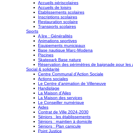
Accueils périscolaires
Accueils de loisirs
Etablissements scolaires
Inscriptions scolaires
Restauration scolaire
Transports scolaires
Sports
A lire : Généralités
Animations sportives
Equipements municipaux
Base nautique Marc-Modena
Piscines
Skatepark Base nature
Réservation des périmètres de baignade pour les a
Social & solidarité
Centre Communal d’Action Sociale
Actions sociales
Le Centre d’animation de Villeneuve
Handiplage
La Maison d’Ailes
La Maison des services
Le Conseiller numérique
Aides
Contrat de Ville 2024-2030
Séniors : les établissements
Séniors : maintien à domicile
Séniors : Plan canicule
Point Justice