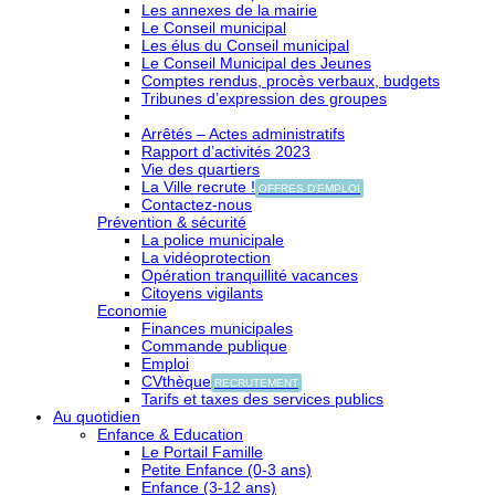
Les annexes de la mairie
Le Conseil municipal
Les élus du Conseil municipal
Le Conseil Municipal des Jeunes
Comptes rendus, procès verbaux, budgets
Tribunes d’expression des groupes
Arrêtés – Actes administratifs
Rapport d’activités 2023
Vie des quartiers
La Ville recrute !
OFFRES D'EMPLOI
Contactez-nous
Prévention & sécurité
La police municipale
La vidéoprotection
Opération tranquillité vacances
Citoyens vigilants
Economie
Finances municipales
Commande publique
Emploi
CVthèque
RECRUTEMENT
Tarifs et taxes des services publics
Au quotidien
Enfance & Education
Le Portail Famille
Petite Enfance (0-3 ans)
Enfance (3-12 ans)