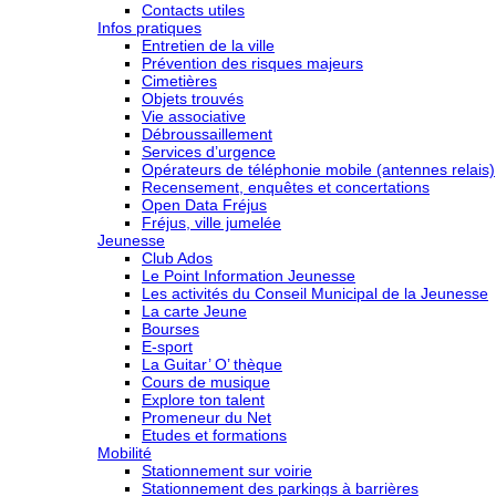
Contacts utiles
Infos pratiques
Entretien de la ville
Prévention des risques majeurs
Cimetières
Objets trouvés
Vie associative
Débroussaillement
Services d’urgence
Opérateurs de téléphonie mobile (antennes relais)
Recensement, enquêtes et concertations
Open Data Fréjus
Fréjus, ville jumelée
Jeunesse
Club Ados
Le Point Information Jeunesse
Les activités du Conseil Municipal de la Jeunesse
La carte Jeune
Bourses
E-sport
La Guitar’ O’ thèque
Cours de musique
Explore ton talent
Promeneur du Net
Etudes et formations
Mobilité
Stationnement sur voirie
Stationnement des parkings à barrières