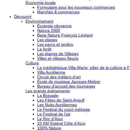
Economie locale
Formulaire pour les nouveaux commerces
Marchés & commerces
Découvrir
Environnement
Ecologie citoyenne
Natura 2000
Base Nature François Léotard
Les plages
Les parcs et jardins
La forêt
Les étangs de Villepey
Villes et villages fleuris
Culture
La médiathèque Villa-Marie, pilier de la culture à F
Villa Aurélienne
Circuit des métiers d’art
École de musique Jacques-Melzer
Bureau d’accueil des tournages
Les grands événements
La Bravade
Les Fêtes de Saint-Aygulf
Les Nuits Auréliennes
Le Festival du court métrage
Le Festival de l’air
Le Roc d’Azur
10 KM Estérel Côte d’Azur
100% Nature