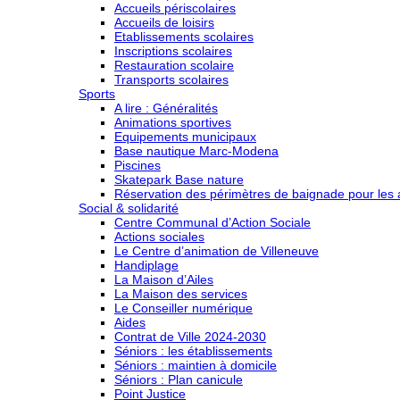
Accueils périscolaires
Accueils de loisirs
Etablissements scolaires
Inscriptions scolaires
Restauration scolaire
Transports scolaires
Sports
A lire : Généralités
Animations sportives
Equipements municipaux
Base nautique Marc-Modena
Piscines
Skatepark Base nature
Réservation des périmètres de baignade pour les a
Social & solidarité
Centre Communal d’Action Sociale
Actions sociales
Le Centre d’animation de Villeneuve
Handiplage
La Maison d’Ailes
La Maison des services
Le Conseiller numérique
Aides
Contrat de Ville 2024-2030
Séniors : les établissements
Séniors : maintien à domicile
Séniors : Plan canicule
Point Justice