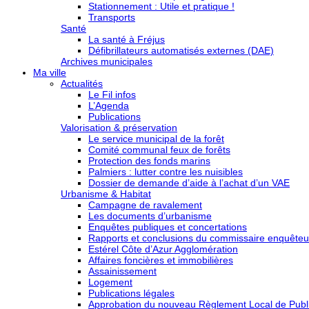
Stationnement : Utile et pratique !
Transports
Santé
La santé à Fréjus
Défibrillateurs automatisés externes (DAE)
Archives municipales
Ma ville
Actualités
Le Fil infos
L’Agenda
Publications
Valorisation & préservation
Le service municipal de la forêt
Comité communal feux de forêts
Protection des fonds marins
Palmiers : lutter contre les nuisibles
Dossier de demande d’aide à l’achat d’un VAE
Urbanisme & Habitat
Campagne de ravalement
Les documents d’urbanisme
Enquêtes publiques et concertations
Rapports et conclusions du commissaire enquêteu
Estérel Côte d’Azur Agglomération
Affaires foncières et immobilières
Assainissement
Logement
Publications légales
Approbation du nouveau Règlement Local de Publi