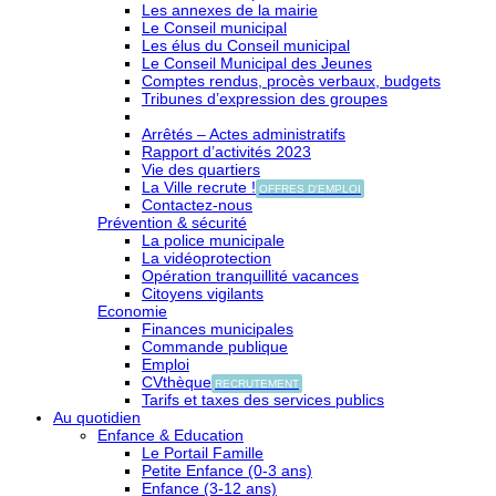
Les annexes de la mairie
Le Conseil municipal
Les élus du Conseil municipal
Le Conseil Municipal des Jeunes
Comptes rendus, procès verbaux, budgets
Tribunes d’expression des groupes
Arrêtés – Actes administratifs
Rapport d’activités 2023
Vie des quartiers
La Ville recrute !
OFFRES D'EMPLOI
Contactez-nous
Prévention & sécurité
La police municipale
La vidéoprotection
Opération tranquillité vacances
Citoyens vigilants
Economie
Finances municipales
Commande publique
Emploi
CVthèque
RECRUTEMENT
Tarifs et taxes des services publics
Au quotidien
Enfance & Education
Le Portail Famille
Petite Enfance (0-3 ans)
Enfance (3-12 ans)