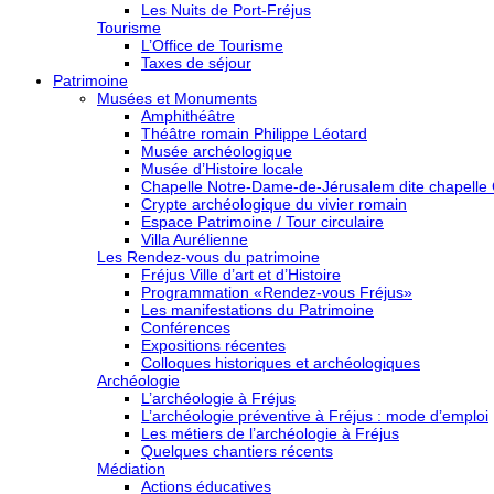
Les Nuits de Port-Fréjus
Tourisme
L’Office de Tourisme
Taxes de séjour
Patrimoine
Musées et Monuments
Amphithéâtre
Théâtre romain Philippe Léotard
Musée archéologique
Musée d’Histoire locale
Chapelle Notre-Dame-de-Jérusalem dite chapelle
Crypte archéologique du vivier romain
Espace Patrimoine / Tour circulaire
Villa Aurélienne
Les Rendez-vous du patrimoine
Fréjus Ville d’art et d’Histoire
Programmation «Rendez-vous Fréjus»
Les manifestations du Patrimoine
Conférences
Expositions récentes
Colloques historiques et archéologiques
Archéologie
L’archéologie à Fréjus
L’archéologie préventive à Fréjus : mode d’emploi
Les métiers de l’archéologie à Fréjus
Quelques chantiers récents
Médiation
Actions éducatives