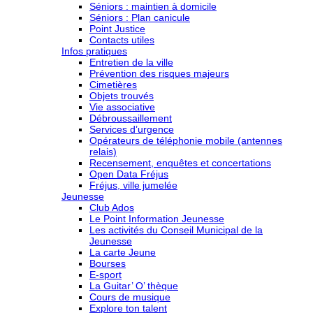
Séniors : maintien à domicile
Séniors : Plan canicule
Point Justice
Contacts utiles
Infos pratiques
Entretien de la ville
Prévention des risques majeurs
Cimetières
Objets trouvés
Vie associative
Débroussaillement
Services d’urgence
Opérateurs de téléphonie mobile (antennes
relais)
Recensement, enquêtes et concertations
Open Data Fréjus
Fréjus, ville jumelée
Jeunesse
Club Ados
Le Point Information Jeunesse
Les activités du Conseil Municipal de la
Jeunesse
La carte Jeune
Bourses
E-sport
La Guitar’ O’ thèque
Cours de musique
Explore ton talent