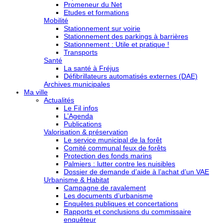
Promeneur du Net
Etudes et formations
Mobilité
Stationnement sur voirie
Stationnement des parkings à barrières
Stationnement : Utile et pratique !
Transports
Santé
La santé à Fréjus
Défibrillateurs automatisés externes (DAE)
Archives municipales
Ma ville
Actualités
Le Fil infos
L’Agenda
Publications
Valorisation & préservation
Le service municipal de la forêt
Comité communal feux de forêts
Protection des fonds marins
Palmiers : lutter contre les nuisibles
Dossier de demande d’aide à l’achat d’un VAE
Urbanisme & Habitat
Campagne de ravalement
Les documents d’urbanisme
Enquêtes publiques et concertations
Rapports et conclusions du commissaire
enquêteur