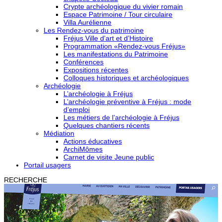
Crypte archéologique du vivier romain
Espace Patrimoine / Tour circulaire
Villa Aurélienne
Les Rendez-vous du patrimoine
Fréjus Ville d’art et d’Histoire
Programmation «Rendez-vous Fréjus»
Les manifestations du Patrimoine
Conférences
Expositions récentes
Colloques historiques et archéologiques
Archéologie
L’archéologie à Fréjus
L’archéologie préventive à Fréjus : mode
d’emploi
Les métiers de l’archéologie à Fréjus
Quelques chantiers récents
Médiation
Actions éducatives
ArchiMômes
Carnet de visite Jeune public
Portail usagers
RECHERCHE