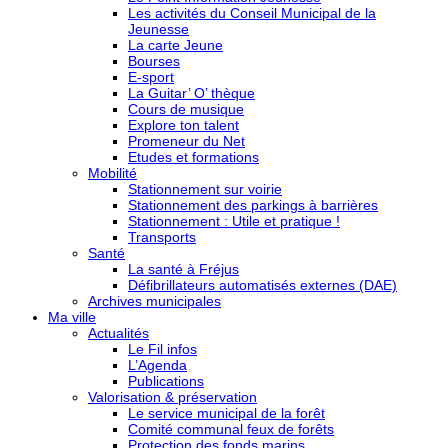
Les activités du Conseil Municipal de la
Jeunesse
La carte Jeune
Bourses
E-sport
La Guitar’ O’ thèque
Cours de musique
Explore ton talent
Promeneur du Net
Etudes et formations
Mobilité
Stationnement sur voirie
Stationnement des parkings à barrières
Stationnement : Utile et pratique !
Transports
Santé
La santé à Fréjus
Défibrillateurs automatisés externes (DAE)
Archives municipales
Ma ville
Actualités
Le Fil infos
L’Agenda
Publications
Valorisation & préservation
Le service municipal de la forêt
Comité communal feux de forêts
Protection des fonds marins