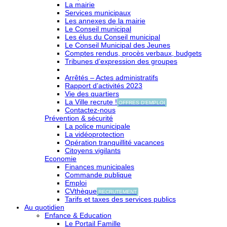
La mairie
Services municipaux
Les annexes de la mairie
Le Conseil municipal
Les élus du Conseil municipal
Le Conseil Municipal des Jeunes
Comptes rendus, procès verbaux, budgets
Tribunes d’expression des groupes
Arrêtés – Actes administratifs
Rapport d’activités 2023
Vie des quartiers
La Ville recrute !
OFFRES D'EMPLOI
Contactez-nous
Prévention & sécurité
La police municipale
La vidéoprotection
Opération tranquillité vacances
Citoyens vigilants
Economie
Finances municipales
Commande publique
Emploi
CVthèque
RECRUTEMENT
Tarifs et taxes des services publics
Au quotidien
Enfance & Education
Le Portail Famille