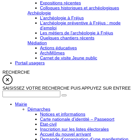
Expositions récentes
Colloques historiques et archéologiques
Archéologie
L’archéologie à Fréjus
L’archéologie préventive à Fréjus : mode
d’emploi
Les métiers de l’archéologie à Fréjus
Quelques chantiers récents
Médiation
Actions éducatives
ArchiMômes
Carnet de visite Jeune public
Portail usagers
RECHERCHE
SAISISSEZ VOTRE RECHERCHE PUIS APPUYEZ SUR ENTREE
Mairie
Démarches
Notices et informations
Carte nationale d’identité – Passeport
Etat-civil
Inscription sur les listes électorales
Accueil du nouvel arrivant
Demande d’organisation d’une manifestation