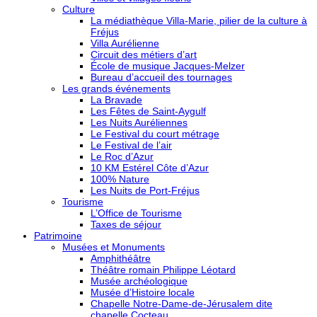
Culture
La médiathèque Villa-Marie, pilier de la culture à
Fréjus
Villa Aurélienne
Circuit des métiers d’art
École de musique Jacques-Melzer
Bureau d’accueil des tournages
Les grands événements
La Bravade
Les Fêtes de Saint-Aygulf
Les Nuits Auréliennes
Le Festival du court métrage
Le Festival de l’air
Le Roc d’Azur
10 KM Estérel Côte d’Azur
100% Nature
Les Nuits de Port-Fréjus
Tourisme
L’Office de Tourisme
Taxes de séjour
Patrimoine
Musées et Monuments
Amphithéâtre
Théâtre romain Philippe Léotard
Musée archéologique
Musée d’Histoire locale
Chapelle Notre-Dame-de-Jérusalem dite
chapelle Cocteau