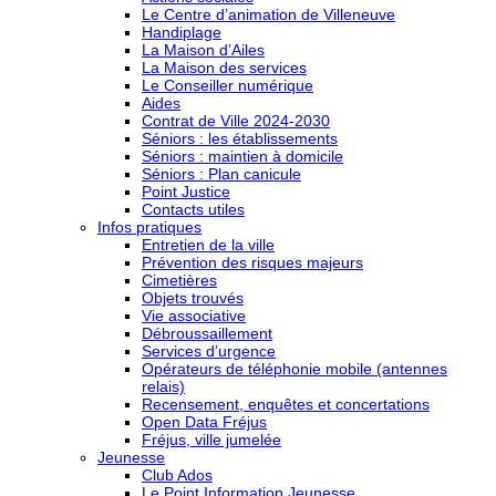
Le Centre d’animation de Villeneuve
Handiplage
La Maison d’Ailes
La Maison des services
Le Conseiller numérique
Aides
Contrat de Ville 2024-2030
Séniors : les établissements
Séniors : maintien à domicile
Séniors : Plan canicule
Point Justice
Contacts utiles
Infos pratiques
Entretien de la ville
Prévention des risques majeurs
Cimetières
Objets trouvés
Vie associative
Débroussaillement
Services d’urgence
Opérateurs de téléphonie mobile (antennes
relais)
Recensement, enquêtes et concertations
Open Data Fréjus
Fréjus, ville jumelée
Jeunesse
Club Ados
Le Point Information Jeunesse