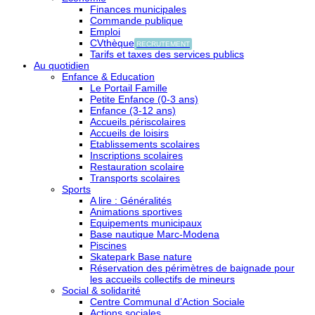
Finances municipales
Commande publique
Emploi
CVthèque
RECRUTEMENT
Tarifs et taxes des services publics
Au quotidien
Enfance & Education
Le Portail Famille
Petite Enfance (0-3 ans)
Enfance (3-12 ans)
Accueils périscolaires
Accueils de loisirs
Etablissements scolaires
Inscriptions scolaires
Restauration scolaire
Transports scolaires
Sports
A lire : Généralités
Animations sportives
Equipements municipaux
Base nautique Marc-Modena
Piscines
Skatepark Base nature
Réservation des périmètres de baignade pour
les accueils collectifs de mineurs
Social & solidarité
Centre Communal d’Action Sociale
Actions sociales