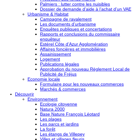
Palmiers : lutter contre les nuisibles
Dossier de demande d’aide à l’achat d’un VAE
Urbanisme & Habitat
Campagne de ravalement
Les documents d’urbanisme
Enquêtes publiques et concertations
Rapports et conclusions du commissaire
enquêteur
Estérel Côte d’Azur Agglomération
Affaires foncières et immobilières
Assainissement
Logement
Publications légales
Approbation du nouveau Règlement Local de
Publicité de Fréjus
Economie locale
Formulaire pour les nouveaux commerces
Marchés & commerces
Découvrir
Environnement
Ecologie citoyenne
Natura 2000
Base Nature François Léotard
Les plages
Les parcs et jardins
La forêt
Les étangs de Villepey
Villes et villages fleuris