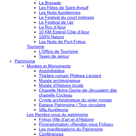
La Bravade
Les Fêtes de Saint-Aygulf
Les Nuits Auréliennes
Le Festival du court métrage
Le Festival de l’air
Le Roc d’Azur
10 KM Estérel Côte d’Azur
100% Nature
Les Nuits de Port-Fréjus
Tourisme
L’Office de Tourisme
Taxes de séjour
Patrimoine
Musées et Monuments
Amphithéâtre
Théâtre romain Philippe Léotard
Musée archéologique
Musée d’Histoire locale
Chapelle Notre-Dame-de-Jérusalem dite
chapelle Cocteau
Crypte archéologique du vivier romain
Espace Patrimoine / Tour circulaire
Villa Aurélienne
Les Rendez-vous du patrimoine
Fréjus Ville d’art et d’Histoire
Programmation «Rendez-vous Fréjus»
Les manifestations du Patrimoine
Conférences