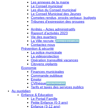
Les annexes de la mairie
Le Conseil municipal
Les élus du Conseil municipal
Le Conseil Municipal des Jeunes
Comptes rendus, procès verbaux, budgets
Tribunes d’expression des groupes
Arrêtés – Actes administratifs
Rapport d’activités 2023
Vie des quartiers
La Ville recrute !
OFFRES D'EMPLOI
Contactez-nous
Prévention & sécurité
La police municipale
La vidéoprotection
Opération tranquillité vacances
Citoyens vigilants
Economie
Finances municipales
Commande publique
Emploi
CVthèque
RECRUTEMENT
Tarifs et taxes des services publics
Au quotidien
Enfance & Education
Le Portail Famille
Petite Enfance (0-3 ans)
Enfance (3-12 ans)