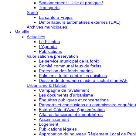
Stationnement : Utile et pratique !
Transports
Santé
La santé à Fréjus
Défibrillateurs automatisés externes (DAE)
Archives municipales
Ma ville
Actualités
Le Fil infos
L’Agenda
Publications
Valorisation & préservation
Le service municipal de la forêt
Comité communal feux de forêts
Protection des fonds marins
Palmiers : lutter contre les nuisibles
Dossier de demande d’aide à l’achat d’un VAE
Urbanisme & Habitat
Campagne de ravalement
Les documents d’urbanisme
Enquêtes publiques et concertations
Rapports et conclusions du commissaire enquêteu
Estérel Côte d’Azur Agglomération
Affaires foncières et immobilières
Assainissement
Logement
Publications légales
Approbation du nouveau Règlement Local de Publi