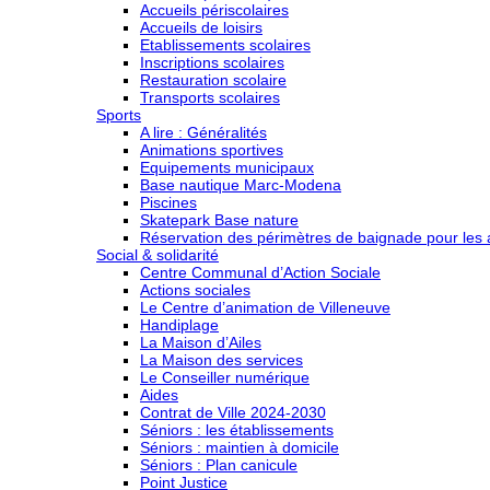
Accueils périscolaires
Accueils de loisirs
Etablissements scolaires
Inscriptions scolaires
Restauration scolaire
Transports scolaires
Sports
A lire : Généralités
Animations sportives
Equipements municipaux
Base nautique Marc-Modena
Piscines
Skatepark Base nature
Réservation des périmètres de baignade pour les a
Social & solidarité
Centre Communal d’Action Sociale
Actions sociales
Le Centre d’animation de Villeneuve
Handiplage
La Maison d’Ailes
La Maison des services
Le Conseiller numérique
Aides
Contrat de Ville 2024-2030
Séniors : les établissements
Séniors : maintien à domicile
Séniors : Plan canicule
Point Justice