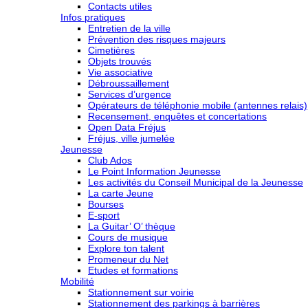
Contacts utiles
Infos pratiques
Entretien de la ville
Prévention des risques majeurs
Cimetières
Objets trouvés
Vie associative
Débroussaillement
Services d’urgence
Opérateurs de téléphonie mobile (antennes relais)
Recensement, enquêtes et concertations
Open Data Fréjus
Fréjus, ville jumelée
Jeunesse
Club Ados
Le Point Information Jeunesse
Les activités du Conseil Municipal de la Jeunesse
La carte Jeune
Bourses
E-sport
La Guitar’ O’ thèque
Cours de musique
Explore ton talent
Promeneur du Net
Etudes et formations
Mobilité
Stationnement sur voirie
Stationnement des parkings à barrières