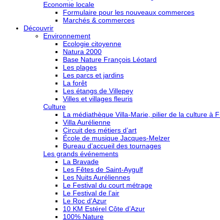
Economie locale
Formulaire pour les nouveaux commerces
Marchés & commerces
Découvrir
Environnement
Ecologie citoyenne
Natura 2000
Base Nature François Léotard
Les plages
Les parcs et jardins
La forêt
Les étangs de Villepey
Villes et villages fleuris
Culture
La médiathèque Villa-Marie, pilier de la culture à F
Villa Aurélienne
Circuit des métiers d’art
École de musique Jacques-Melzer
Bureau d’accueil des tournages
Les grands événements
La Bravade
Les Fêtes de Saint-Aygulf
Les Nuits Auréliennes
Le Festival du court métrage
Le Festival de l’air
Le Roc d’Azur
10 KM Estérel Côte d’Azur
100% Nature