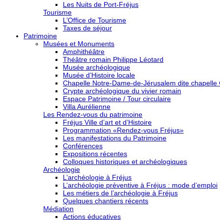
Les Nuits de Port-Fréjus
Tourisme
L’Office de Tourisme
Taxes de séjour
Patrimoine
Musées et Monuments
Amphithéâtre
Théâtre romain Philippe Léotard
Musée archéologique
Musée d’Histoire locale
Chapelle Notre-Dame-de-Jérusalem dite chapelle
Crypte archéologique du vivier romain
Espace Patrimoine / Tour circulaire
Villa Aurélienne
Les Rendez-vous du patrimoine
Fréjus Ville d’art et d’Histoire
Programmation «Rendez-vous Fréjus»
Les manifestations du Patrimoine
Conférences
Expositions récentes
Colloques historiques et archéologiques
Archéologie
L’archéologie à Fréjus
L’archéologie préventive à Fréjus : mode d’emploi
Les métiers de l’archéologie à Fréjus
Quelques chantiers récents
Médiation
Actions éducatives