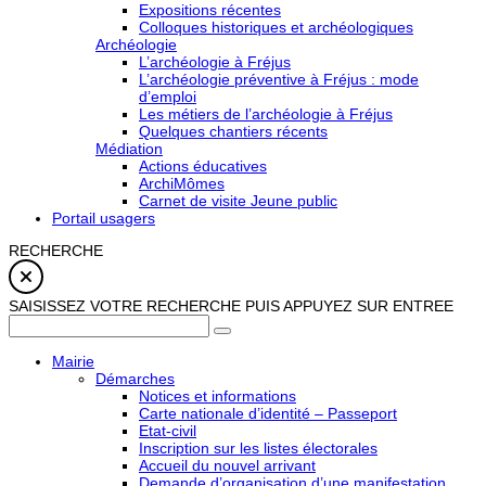
Expositions récentes
Colloques historiques et archéologiques
Archéologie
L’archéologie à Fréjus
L’archéologie préventive à Fréjus : mode
d’emploi
Les métiers de l’archéologie à Fréjus
Quelques chantiers récents
Médiation
Actions éducatives
ArchiMômes
Carnet de visite Jeune public
Portail usagers
RECHERCHE
SAISISSEZ VOTRE RECHERCHE PUIS APPUYEZ SUR ENTREE
Mairie
Démarches
Notices et informations
Carte nationale d’identité – Passeport
Etat-civil
Inscription sur les listes électorales
Accueil du nouvel arrivant
Demande d’organisation d’une manifestation