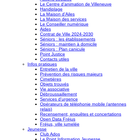
Le Centre d’animation de Villeneuve
Handiplage
La Maison d’Ailes
La Maison des services
Le Conseiller numérique
Aides
Contrat de Ville 2024-2030
Séniors : les établissements
Séniors : maintien à domicile
Séniors : Plan canicule
Point Justice
Contacts utiles
Infos pratiques
Entretien de la ville
Prévention des risques majeurs
Cimetières
Objets trouvés
Vie associative
Débroussaillement
Services d’urgence
Opérateurs de téléphonie mobile (antennes
relais)
Recensement, enquêtes et concertations
Open Data Fréjus
Fréjus, ville jumelée
Jeunesse
Club Ados
Le Point Information Jeunesse