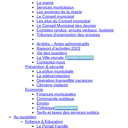
La mairie
Services municipaux
Les annexes de la mairie
Le Conseil municipal
Les élus du Conseil municipal
Le Conseil Municipal des Jeunes
Comptes rendus, procès verbaux, budgets
Tribunes d’expression des groupes
Arrêtés – Actes administratifs
Rapport d’activités 2023
Vie des quartiers
La Ville recrute !
OFFRES D'EMPLOI
Contactez-nous
Prévention & sécurité
La police municipale
La vidéoprotection
Opération tranquillité vacances
Citoyens vigilants
Economie
Finances municipales
Commande publique
Emploi
CVthèque
RECRUTEMENT
Tarifs et taxes des services publics
Au quotidien
Enfance & Education
Le Portail Famille