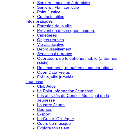
Séniors : maintien à domicile
Séniors : Plan canicule
Point Justice
Contacts utiles
Infos pratiques
Entretien de la ville
Prévention des risques majeurs
Cimetières
Objets trouvés
Vie associative
Débroussaillement
Services d’urgence
Opérateurs de téléphonie mobile (antennes
relais)
Recensement, enquêtes et concertations
Open Data Fréjus
Fréjus, ville jumelée
Jeunesse
Club Ados
Le Point Information Jeunesse
Les activités du Conseil Municipal de la
Jeunesse
La carte Jeune
Bourses
E-sport
La Guitar’ O’ thèque
Cours de musique
Explore ton talent