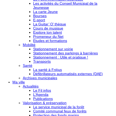
Les activités du Conseil Municipal de la
Jeunesse
La carte Jeune
Bourses
E-sport
La Guitar’ O’ thèque
Cours de musique
Explore ton talent
Promeneur du Net
Etudes et formations
Mobilité
Stationnement sur voirie
Stationnement des parkings à barrières
Stationnement : Utile et pratique !
Transports
Santé
La santé à Fréjus
Défibrillateurs automatisés externes (DAE)
Archives municipales
Ma ville
Actualités
Le Fil infos
L’Agenda
Publications
Valorisation & préservation
Le service municipal de la forêt
Comité communal feux de forêts
Protection des fonds marins