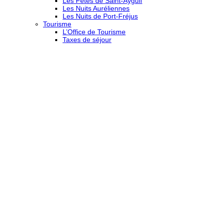
Les Fêtes de Saint-Aygulf
Les Nuits Auréliennes
Les Nuits de Port-Fréjus
Tourisme
L’Office de Tourisme
Taxes de séjour