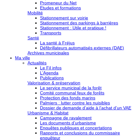
Promeneur du Net
Etudes et formations
Mobilité
Stationnement sur voirie
Stationnement des parkings à barrières
Stationnement : Utile et pratique !
Transports
Santé
La santé à Fréjus
Défibrillateurs automatisés externes (DAE)
Archives municipales
Ma ville
Actualités
Le Fil infos
L’Agenda
Publications
Valorisation & préservation
Le service municipal de la forêt
Comité communal feux de forêts
Protection des fonds marins
Palmiers : lutter contre les nuisibles
Dossier de demande d’aide à l’achat d’un VAE
Urbanisme & Habitat
Campagne de ravalement
Les documents d’urbanisme
Enquêtes publiques et concertations
Rapports et conclusions du commissaire
enquêteur