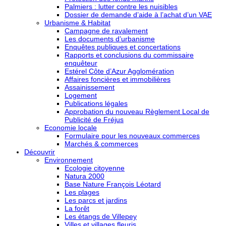
Palmiers : lutter contre les nuisibles
Dossier de demande d’aide à l’achat d’un VAE
Urbanisme & Habitat
Campagne de ravalement
Les documents d’urbanisme
Enquêtes publiques et concertations
Rapports et conclusions du commissaire
enquêteur
Estérel Côte d’Azur Agglomération
Affaires foncières et immobilières
Assainissement
Logement
Publications légales
Approbation du nouveau Règlement Local de
Publicité de Fréjus
Economie locale
Formulaire pour les nouveaux commerces
Marchés & commerces
Découvrir
Environnement
Ecologie citoyenne
Natura 2000
Base Nature François Léotard
Les plages
Les parcs et jardins
La forêt
Les étangs de Villepey
Villes et villages fleuris