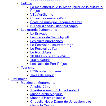
Culture
La médiathèque Villa-Marie, pilier de la culture à
Fréjus
Villa Aurélienne
Circuit des métiers d’art
École de musique Jacques-Melzer
Bureau d’accueil des tournages
Les grands événements
La Bravade
Les Fêtes de Saint-Aygulf
Les Nuits Auréliennes
Le Festival du court métrage
Le Festival de l’air
Le Roc d’Azur
10 KM Estérel Côte d’Azur
100% Nature
Les Nuits de Port-Fréjus
Tourisme
L’Office de Tourisme
Taxes de séjour
Patrimoine
Musées et Monuments
Amphithéâtre
Théâtre romain Philippe Léotard
Musée archéologique
Musée d’Histoire locale
Chapelle Notre-Dame-de-Jérusalem dite
chapelle Cocteau