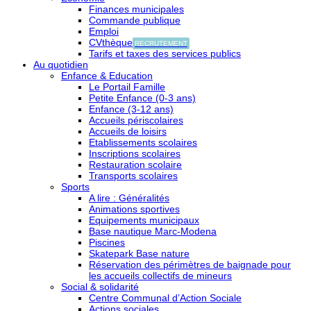
Finances municipales
Commande publique
Emploi
CVthèque
RECRUTEMENT
Tarifs et taxes des services publics
Au quotidien
Enfance & Education
Le Portail Famille
Petite Enfance (0-3 ans)
Enfance (3-12 ans)
Accueils périscolaires
Accueils de loisirs
Etablissements scolaires
Inscriptions scolaires
Restauration scolaire
Transports scolaires
Sports
A lire : Généralités
Animations sportives
Equipements municipaux
Base nautique Marc-Modena
Piscines
Skatepark Base nature
Réservation des périmètres de baignade pour
les accueils collectifs de mineurs
Social & solidarité
Centre Communal d’Action Sociale
Actions sociales