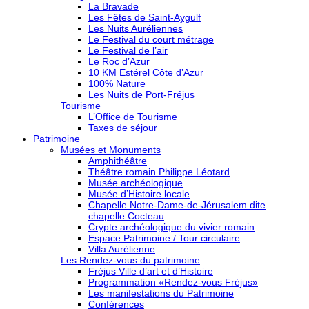
La Bravade
Les Fêtes de Saint-Aygulf
Les Nuits Auréliennes
Le Festival du court métrage
Le Festival de l’air
Le Roc d’Azur
10 KM Estérel Côte d’Azur
100% Nature
Les Nuits de Port-Fréjus
Tourisme
L’Office de Tourisme
Taxes de séjour
Patrimoine
Musées et Monuments
Amphithéâtre
Théâtre romain Philippe Léotard
Musée archéologique
Musée d’Histoire locale
Chapelle Notre-Dame-de-Jérusalem dite
chapelle Cocteau
Crypte archéologique du vivier romain
Espace Patrimoine / Tour circulaire
Villa Aurélienne
Les Rendez-vous du patrimoine
Fréjus Ville d’art et d’Histoire
Programmation «Rendez-vous Fréjus»
Les manifestations du Patrimoine
Conférences