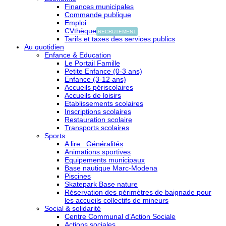
Finances municipales
Commande publique
Emploi
CVthèque
RECRUTEMENT
Tarifs et taxes des services publics
Au quotidien
Enfance & Education
Le Portail Famille
Petite Enfance (0-3 ans)
Enfance (3-12 ans)
Accueils périscolaires
Accueils de loisirs
Etablissements scolaires
Inscriptions scolaires
Restauration scolaire
Transports scolaires
Sports
A lire : Généralités
Animations sportives
Equipements municipaux
Base nautique Marc-Modena
Piscines
Skatepark Base nature
Réservation des périmètres de baignade pour
les accueils collectifs de mineurs
Social & solidarité
Centre Communal d’Action Sociale
Actions sociales