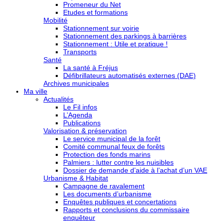
Promeneur du Net
Etudes et formations
Mobilité
Stationnement sur voirie
Stationnement des parkings à barrières
Stationnement : Utile et pratique !
Transports
Santé
La santé à Fréjus
Défibrillateurs automatisés externes (DAE)
Archives municipales
Ma ville
Actualités
Le Fil infos
L’Agenda
Publications
Valorisation & préservation
Le service municipal de la forêt
Comité communal feux de forêts
Protection des fonds marins
Palmiers : lutter contre les nuisibles
Dossier de demande d’aide à l’achat d’un VAE
Urbanisme & Habitat
Campagne de ravalement
Les documents d’urbanisme
Enquêtes publiques et concertations
Rapports et conclusions du commissaire
enquêteur