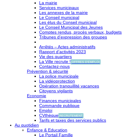
La mairie
Services municipaux
Les annexes de la mairie
Le Conseil municipal
Les élus du Conseil municipal
Le Conseil Municipal des Jeunes
Comptes rendus, procès verbaux, budgets
Tribunes d’expression des groupes
Arrêtés – Actes administratifs
Rapport d’activités 2023
Vie des quartiers
La Ville recrute !
OFFRES D'EMPLOI
Contactez-nous
Prévention & sécurité
La police municipale
La vidéoprotection
Opération tranquillité vacances
Citoyens vigilants
Economie
Finances municipales
Commande publique
Emploi
CVthèque
RECRUTEMENT
Tarifs et taxes des services publics
Au quotidien
Enfance & Education
Le Portail Famille