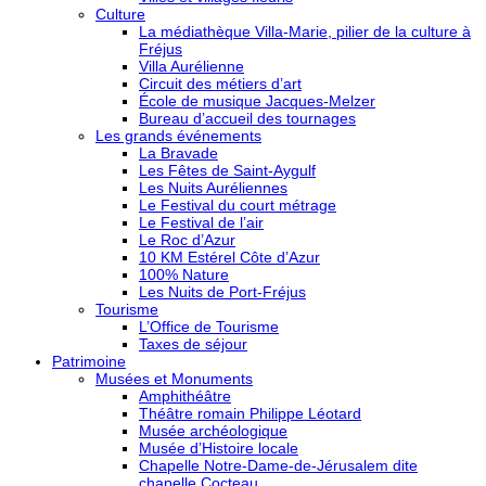
Culture
La médiathèque Villa-Marie, pilier de la culture à
Fréjus
Villa Aurélienne
Circuit des métiers d’art
École de musique Jacques-Melzer
Bureau d’accueil des tournages
Les grands événements
La Bravade
Les Fêtes de Saint-Aygulf
Les Nuits Auréliennes
Le Festival du court métrage
Le Festival de l’air
Le Roc d’Azur
10 KM Estérel Côte d’Azur
100% Nature
Les Nuits de Port-Fréjus
Tourisme
L’Office de Tourisme
Taxes de séjour
Patrimoine
Musées et Monuments
Amphithéâtre
Théâtre romain Philippe Léotard
Musée archéologique
Musée d’Histoire locale
Chapelle Notre-Dame-de-Jérusalem dite
chapelle Cocteau