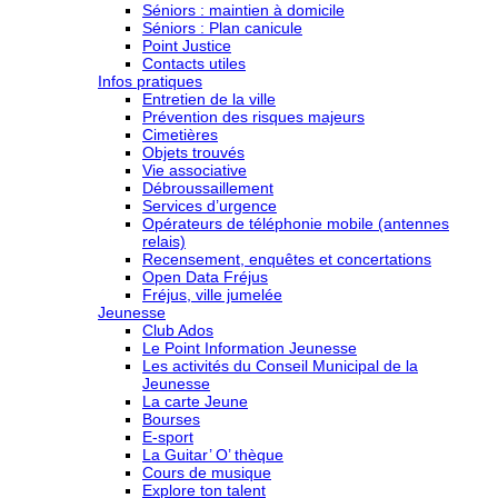
Séniors : maintien à domicile
Séniors : Plan canicule
Point Justice
Contacts utiles
Infos pratiques
Entretien de la ville
Prévention des risques majeurs
Cimetières
Objets trouvés
Vie associative
Débroussaillement
Services d’urgence
Opérateurs de téléphonie mobile (antennes
relais)
Recensement, enquêtes et concertations
Open Data Fréjus
Fréjus, ville jumelée
Jeunesse
Club Ados
Le Point Information Jeunesse
Les activités du Conseil Municipal de la
Jeunesse
La carte Jeune
Bourses
E-sport
La Guitar’ O’ thèque
Cours de musique
Explore ton talent