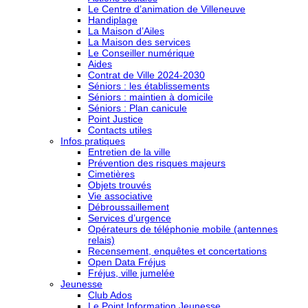
Le Centre d’animation de Villeneuve
Handiplage
La Maison d’Ailes
La Maison des services
Le Conseiller numérique
Aides
Contrat de Ville 2024-2030
Séniors : les établissements
Séniors : maintien à domicile
Séniors : Plan canicule
Point Justice
Contacts utiles
Infos pratiques
Entretien de la ville
Prévention des risques majeurs
Cimetières
Objets trouvés
Vie associative
Débroussaillement
Services d’urgence
Opérateurs de téléphonie mobile (antennes
relais)
Recensement, enquêtes et concertations
Open Data Fréjus
Fréjus, ville jumelée
Jeunesse
Club Ados
Le Point Information Jeunesse