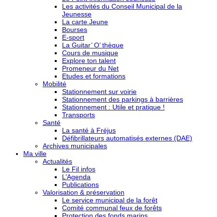
Les activités du Conseil Municipal de la
Jeunesse
La carte Jeune
Bourses
E-sport
La Guitar’ O’ thèque
Cours de musique
Explore ton talent
Promeneur du Net
Etudes et formations
Mobilité
Stationnement sur voirie
Stationnement des parkings à barrières
Stationnement : Utile et pratique !
Transports
Santé
La santé à Fréjus
Défibrillateurs automatisés externes (DAE)
Archives municipales
Ma ville
Actualités
Le Fil infos
L’Agenda
Publications
Valorisation & préservation
Le service municipal de la forêt
Comité communal feux de forêts
Protection des fonds marins