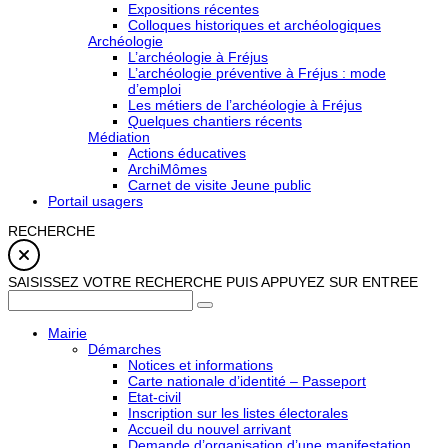
Expositions récentes
Colloques historiques et archéologiques
Archéologie
L’archéologie à Fréjus
L’archéologie préventive à Fréjus : mode
d’emploi
Les métiers de l’archéologie à Fréjus
Quelques chantiers récents
Médiation
Actions éducatives
ArchiMômes
Carnet de visite Jeune public
Portail usagers
RECHERCHE
SAISISSEZ VOTRE RECHERCHE PUIS APPUYEZ SUR ENTREE
Mairie
Démarches
Notices et informations
Carte nationale d’identité – Passeport
Etat-civil
Inscription sur les listes électorales
Accueil du nouvel arrivant
Demande d’organisation d’une manifestation