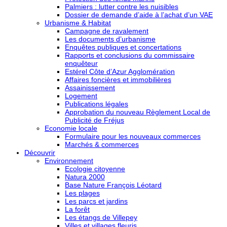
Palmiers : lutter contre les nuisibles
Dossier de demande d’aide à l’achat d’un VAE
Urbanisme & Habitat
Campagne de ravalement
Les documents d’urbanisme
Enquêtes publiques et concertations
Rapports et conclusions du commissaire
enquêteur
Estérel Côte d’Azur Agglomération
Affaires foncières et immobilières
Assainissement
Logement
Publications légales
Approbation du nouveau Règlement Local de
Publicité de Fréjus
Economie locale
Formulaire pour les nouveaux commerces
Marchés & commerces
Découvrir
Environnement
Ecologie citoyenne
Natura 2000
Base Nature François Léotard
Les plages
Les parcs et jardins
La forêt
Les étangs de Villepey
Villes et villages fleuris