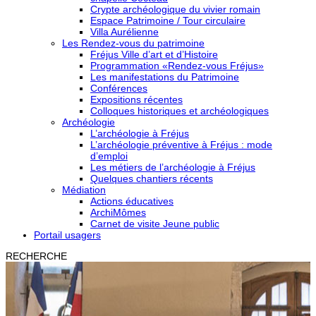
Crypte archéologique du vivier romain
Espace Patrimoine / Tour circulaire
Villa Aurélienne
Les Rendez-vous du patrimoine
Fréjus Ville d’art et d’Histoire
Programmation «Rendez-vous Fréjus»
Les manifestations du Patrimoine
Conférences
Expositions récentes
Colloques historiques et archéologiques
Archéologie
L’archéologie à Fréjus
L’archéologie préventive à Fréjus : mode
d’emploi
Les métiers de l’archéologie à Fréjus
Quelques chantiers récents
Médiation
Actions éducatives
ArchiMômes
Carnet de visite Jeune public
Portail usagers
RECHERCHE