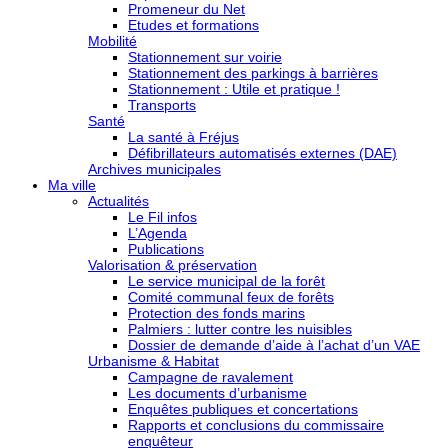
Promeneur du Net
Etudes et formations
Mobilité
Stationnement sur voirie
Stationnement des parkings à barrières
Stationnement : Utile et pratique !
Transports
Santé
La santé à Fréjus
Défibrillateurs automatisés externes (DAE)
Archives municipales
Ma ville
Actualités
Le Fil infos
L’Agenda
Publications
Valorisation & préservation
Le service municipal de la forêt
Comité communal feux de forêts
Protection des fonds marins
Palmiers : lutter contre les nuisibles
Dossier de demande d’aide à l’achat d’un VAE
Urbanisme & Habitat
Campagne de ravalement
Les documents d’urbanisme
Enquêtes publiques et concertations
Rapports et conclusions du commissaire
enquêteur