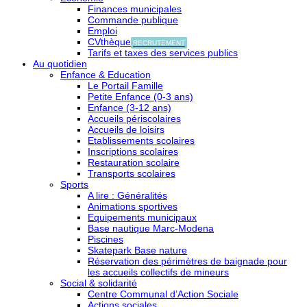
Finances municipales
Commande publique
Emploi
CVthèque
RECRUTEMENT
Tarifs et taxes des services publics
Au quotidien
Enfance & Education
Le Portail Famille
Petite Enfance (0-3 ans)
Enfance (3-12 ans)
Accueils périscolaires
Accueils de loisirs
Etablissements scolaires
Inscriptions scolaires
Restauration scolaire
Transports scolaires
Sports
A lire : Généralités
Animations sportives
Equipements municipaux
Base nautique Marc-Modena
Piscines
Skatepark Base nature
Réservation des périmètres de baignade pour
les accueils collectifs de mineurs
Social & solidarité
Centre Communal d’Action Sociale
Actions sociales