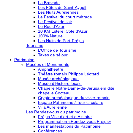
La Bravade
Les Fêtes de Saint-Aygulf
Les Nuits Auréliennes
Le Festival du court métrage
Le Festival de l’air
Le Roc d’Azur
10 KM Estérel Côte d’Azur
100% Nature
Les Nuits de Port-Fréjus
Tourisme
L’Office de Tourisme
Taxes de séjour
Patrimoine
Musées et Monuments
Amphithéâtre
Théâtre romain Philippe Léotard
Musée archéologique
Musée d’Histoire locale
Chapelle Notre-Dame-de-Jérusalem dite
chapelle Cocteau
Crypte archéologique du vivier romain
Espace Patrimoine / Tour circulaire
Villa Aurélienne
Les Rendez-vous du patrimoine
Fréjus Ville d’art et d’Histoire
Programmation «Rendez-vous Fréjus»
Les manifestations du Patrimoine
Conférences