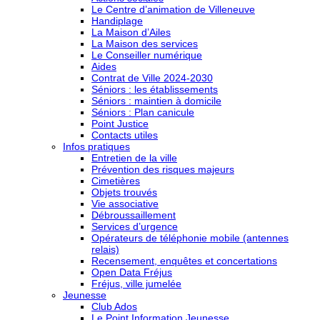
Le Centre d’animation de Villeneuve
Handiplage
La Maison d’Ailes
La Maison des services
Le Conseiller numérique
Aides
Contrat de Ville 2024-2030
Séniors : les établissements
Séniors : maintien à domicile
Séniors : Plan canicule
Point Justice
Contacts utiles
Infos pratiques
Entretien de la ville
Prévention des risques majeurs
Cimetières
Objets trouvés
Vie associative
Débroussaillement
Services d’urgence
Opérateurs de téléphonie mobile (antennes
relais)
Recensement, enquêtes et concertations
Open Data Fréjus
Fréjus, ville jumelée
Jeunesse
Club Ados
Le Point Information Jeunesse