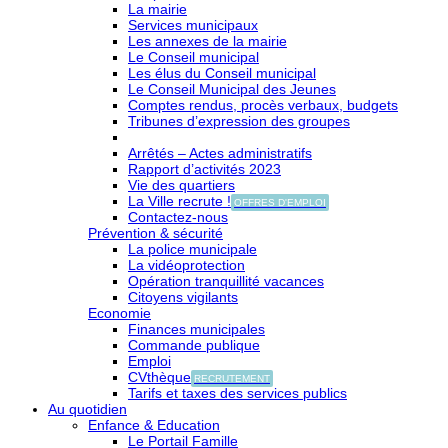
La mairie
Services municipaux
Les annexes de la mairie
Le Conseil municipal
Les élus du Conseil municipal
Le Conseil Municipal des Jeunes
Comptes rendus, procès verbaux, budgets
Tribunes d’expression des groupes
Arrêtés – Actes administratifs
Rapport d’activités 2023
Vie des quartiers
La Ville recrute !
OFFRES D'EMPLOI
Contactez-nous
Prévention & sécurité
La police municipale
La vidéoprotection
Opération tranquillité vacances
Citoyens vigilants
Economie
Finances municipales
Commande publique
Emploi
CVthèque
RECRUTEMENT
Tarifs et taxes des services publics
Au quotidien
Enfance & Education
Le Portail Famille