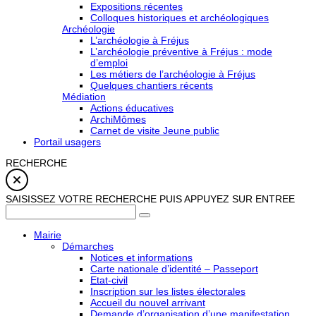
Expositions récentes
Colloques historiques et archéologiques
Archéologie
L’archéologie à Fréjus
L’archéologie préventive à Fréjus : mode
d’emploi
Les métiers de l’archéologie à Fréjus
Quelques chantiers récents
Médiation
Actions éducatives
ArchiMômes
Carnet de visite Jeune public
Portail usagers
RECHERCHE
SAISISSEZ VOTRE RECHERCHE PUIS APPUYEZ SUR ENTREE
Mairie
Démarches
Notices et informations
Carte nationale d’identité – Passeport
Etat-civil
Inscription sur les listes électorales
Accueil du nouvel arrivant
Demande d’organisation d’une manifestation