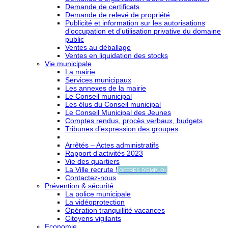
Demande de certificats
Demande de relevé de propriété
Publicité et information sur les autorisations
d’occupation et d’utilisation privative du domaine
public
Ventes au déballage
Ventes en liquidation des stocks
Vie municipale
La mairie
Services municipaux
Les annexes de la mairie
Le Conseil municipal
Les élus du Conseil municipal
Le Conseil Municipal des Jeunes
Comptes rendus, procès verbaux, budgets
Tribunes d’expression des groupes
Arrêtés – Actes administratifs
Rapport d’activités 2023
Vie des quartiers
La Ville recrute !
OFFRES D'EMPLOI
Contactez-nous
Prévention & sécurité
La police municipale
La vidéoprotection
Opération tranquillité vacances
Citoyens vigilants
Economie