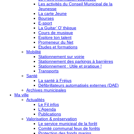
Les activités du Conseil Municipal de la
Jeunesse
La carte Jeune
Bourses
E-sport
La Guitar’ O’ thèque
Cours de musique
Explore ton talent
Promeneur du Net
Etudes et formations
Mobilité
Stationnement sur voirie
Stationnement des parkings à barrières
Stationnement : Utile et pratique !
Transports
Santé
La santé à Fréjus
Défibrillateurs automatisés externes (DAE)
Archives municipales
Ma ville
Actualités
Le Fil infos
L’Agenda
Publications
Valorisation & préservation
Le service municipal de la forêt
Comité communal feux de forêts
Protection des fonds marins