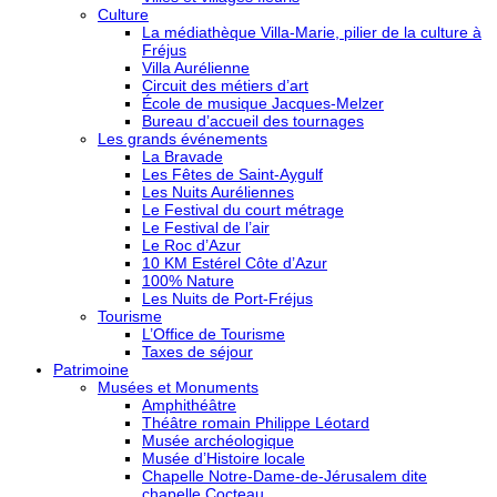
Culture
La médiathèque Villa-Marie, pilier de la culture à
Fréjus
Villa Aurélienne
Circuit des métiers d’art
École de musique Jacques-Melzer
Bureau d’accueil des tournages
Les grands événements
La Bravade
Les Fêtes de Saint-Aygulf
Les Nuits Auréliennes
Le Festival du court métrage
Le Festival de l’air
Le Roc d’Azur
10 KM Estérel Côte d’Azur
100% Nature
Les Nuits de Port-Fréjus
Tourisme
L’Office de Tourisme
Taxes de séjour
Patrimoine
Musées et Monuments
Amphithéâtre
Théâtre romain Philippe Léotard
Musée archéologique
Musée d’Histoire locale
Chapelle Notre-Dame-de-Jérusalem dite
chapelle Cocteau