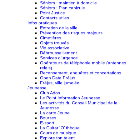
Séniors : maintien à domicile
Séniors : Plan canicule
Point Justice
Contacts utiles
Infos pratiques
Entretien de la ville
Prévention des risques majeurs
Cimetières
Objets trouvés
Vie associative
Débroussaillement
Services d’urgence
Opérateurs de téléphonie mobile (antennes
relais)
Recensement, enquêtes et concertations
Open Data Fréjus
Fréjus, ville jumelée
Jeunesse
Club Ados
Le Point Information Jeunesse
Les activités du Conseil Municipal de la
Jeunesse
La carte Jeune
Bourses
E-sport
La Guitar’ O’ thèque
Cours de musique
Explore ton talent