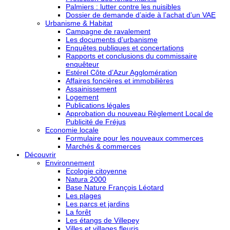
Palmiers : lutter contre les nuisibles
Dossier de demande d’aide à l’achat d’un VAE
Urbanisme & Habitat
Campagne de ravalement
Les documents d’urbanisme
Enquêtes publiques et concertations
Rapports et conclusions du commissaire
enquêteur
Estérel Côte d’Azur Agglomération
Affaires foncières et immobilières
Assainissement
Logement
Publications légales
Approbation du nouveau Règlement Local de
Publicité de Fréjus
Economie locale
Formulaire pour les nouveaux commerces
Marchés & commerces
Découvrir
Environnement
Ecologie citoyenne
Natura 2000
Base Nature François Léotard
Les plages
Les parcs et jardins
La forêt
Les étangs de Villepey
Villes et villages fleuris