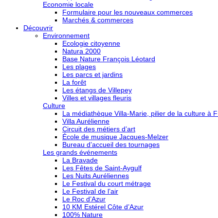
Economie locale
Formulaire pour les nouveaux commerces
Marchés & commerces
Découvrir
Environnement
Ecologie citoyenne
Natura 2000
Base Nature François Léotard
Les plages
Les parcs et jardins
La forêt
Les étangs de Villepey
Villes et villages fleuris
Culture
La médiathèque Villa-Marie, pilier de la culture à F
Villa Aurélienne
Circuit des métiers d’art
École de musique Jacques-Melzer
Bureau d’accueil des tournages
Les grands événements
La Bravade
Les Fêtes de Saint-Aygulf
Les Nuits Auréliennes
Le Festival du court métrage
Le Festival de l’air
Le Roc d’Azur
10 KM Estérel Côte d’Azur
100% Nature