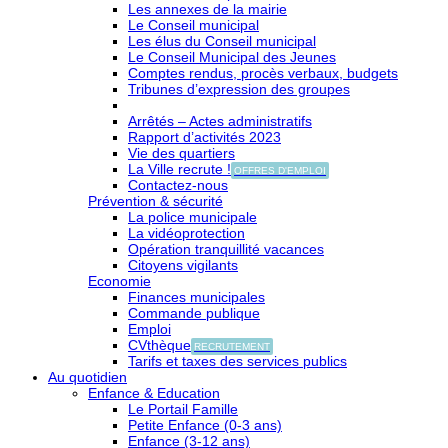
Les annexes de la mairie
Le Conseil municipal
Les élus du Conseil municipal
Le Conseil Municipal des Jeunes
Comptes rendus, procès verbaux, budgets
Tribunes d’expression des groupes
Arrêtés – Actes administratifs
Rapport d’activités 2023
Vie des quartiers
La Ville recrute !
OFFRES D'EMPLOI
Contactez-nous
Prévention & sécurité
La police municipale
La vidéoprotection
Opération tranquillité vacances
Citoyens vigilants
Economie
Finances municipales
Commande publique
Emploi
CVthèque
RECRUTEMENT
Tarifs et taxes des services publics
Au quotidien
Enfance & Education
Le Portail Famille
Petite Enfance (0-3 ans)
Enfance (3-12 ans)