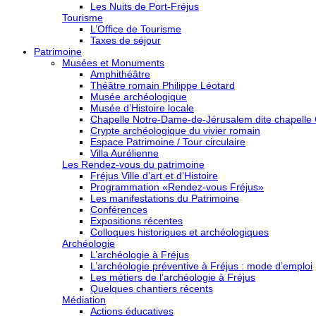
Les Nuits de Port-Fréjus
Tourisme
L’Office de Tourisme
Taxes de séjour
Patrimoine
Musées et Monuments
Amphithéâtre
Théâtre romain Philippe Léotard
Musée archéologique
Musée d’Histoire locale
Chapelle Notre-Dame-de-Jérusalem dite chapelle
Crypte archéologique du vivier romain
Espace Patrimoine / Tour circulaire
Villa Aurélienne
Les Rendez-vous du patrimoine
Fréjus Ville d’art et d’Histoire
Programmation «Rendez-vous Fréjus»
Les manifestations du Patrimoine
Conférences
Expositions récentes
Colloques historiques et archéologiques
Archéologie
L’archéologie à Fréjus
L’archéologie préventive à Fréjus : mode d’emploi
Les métiers de l’archéologie à Fréjus
Quelques chantiers récents
Médiation
Actions éducatives