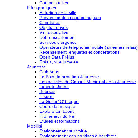
Contacts utiles
Infos pratiques
Entretien de la ville
Prévention des risques majeurs
Cimetières
Objets trouvés
Vie associative
Débroussaillement
Services d’urgence
Opérateurs de téléphonie mobile (antennes relais)
Recensement, enquêtes et concertations
Open Data Fréjus
Fréjus, ville jumelée
Jeunesse
Club Ados
Le Point Information Jeunesse
Les activités du Conseil Municipal de la Jeunesse
La carte Jeune
Bourses
E-sport
La Guitar’ O’ thèque
Cours de musique
Explore ton talent
Promeneur du Net
Etudes et formations
Mobilité
Stationnement sur voirie
Stationnement des parkings à barrières