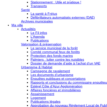
Stationnement : Utile et pratique !
Transports
Santé
La santé à Fréjus
Défibrillateurs automatisés externes (DAE)
Archives municipales
Ma ville
Actualités
Le Fil infos
L’Agenda
Publications
Valorisation & préservation
Le service municipal de la forêt
Comité communal feux de forêts
Protection des fonds marins
Palmiers : lutter contre les nuisibles
Dossier de demande d’aide à l’achat d’un VAE
Urbanisme & Habitat
Campagne de ravalement
Les documents d’urbanisme
Enquêtes publiques et concertations
Rapports et conclusions du commissaire enquêteu
Estérel Côte d’Azur Agglomération
Affaires foncières et immobilières
Assainissement
Logement
Publications légales
Approbation du nouveau Règlement Local de Publi