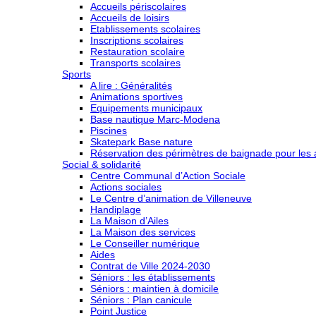
Accueils périscolaires
Accueils de loisirs
Etablissements scolaires
Inscriptions scolaires
Restauration scolaire
Transports scolaires
Sports
A lire : Généralités
Animations sportives
Equipements municipaux
Base nautique Marc-Modena
Piscines
Skatepark Base nature
Réservation des périmètres de baignade pour les a
Social & solidarité
Centre Communal d’Action Sociale
Actions sociales
Le Centre d’animation de Villeneuve
Handiplage
La Maison d’Ailes
La Maison des services
Le Conseiller numérique
Aides
Contrat de Ville 2024-2030
Séniors : les établissements
Séniors : maintien à domicile
Séniors : Plan canicule
Point Justice