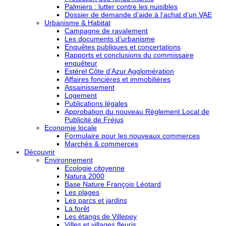
Palmiers : lutter contre les nuisibles
Dossier de demande d’aide à l’achat d’un VAE
Urbanisme & Habitat
Campagne de ravalement
Les documents d’urbanisme
Enquêtes publiques et concertations
Rapports et conclusions du commissaire
enquêteur
Estérel Côte d’Azur Agglomération
Affaires foncières et immobilières
Assainissement
Logement
Publications légales
Approbation du nouveau Règlement Local de
Publicité de Fréjus
Economie locale
Formulaire pour les nouveaux commerces
Marchés & commerces
Découvrir
Environnement
Ecologie citoyenne
Natura 2000
Base Nature François Léotard
Les plages
Les parcs et jardins
La forêt
Les étangs de Villepey
Villes et villages fleuris