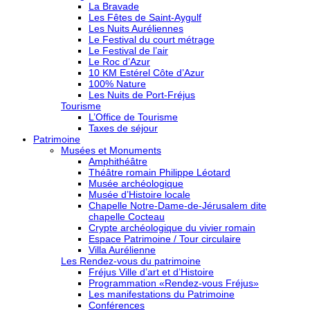
La Bravade
Les Fêtes de Saint-Aygulf
Les Nuits Auréliennes
Le Festival du court métrage
Le Festival de l’air
Le Roc d’Azur
10 KM Estérel Côte d’Azur
100% Nature
Les Nuits de Port-Fréjus
Tourisme
L’Office de Tourisme
Taxes de séjour
Patrimoine
Musées et Monuments
Amphithéâtre
Théâtre romain Philippe Léotard
Musée archéologique
Musée d’Histoire locale
Chapelle Notre-Dame-de-Jérusalem dite
chapelle Cocteau
Crypte archéologique du vivier romain
Espace Patrimoine / Tour circulaire
Villa Aurélienne
Les Rendez-vous du patrimoine
Fréjus Ville d’art et d’Histoire
Programmation «Rendez-vous Fréjus»
Les manifestations du Patrimoine
Conférences