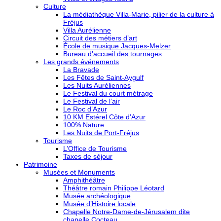
Culture
La médiathèque Villa-Marie, pilier de la culture à
Fréjus
Villa Aurélienne
Circuit des métiers d’art
École de musique Jacques-Melzer
Bureau d’accueil des tournages
Les grands événements
La Bravade
Les Fêtes de Saint-Aygulf
Les Nuits Auréliennes
Le Festival du court métrage
Le Festival de l’air
Le Roc d’Azur
10 KM Estérel Côte d’Azur
100% Nature
Les Nuits de Port-Fréjus
Tourisme
L’Office de Tourisme
Taxes de séjour
Patrimoine
Musées et Monuments
Amphithéâtre
Théâtre romain Philippe Léotard
Musée archéologique
Musée d’Histoire locale
Chapelle Notre-Dame-de-Jérusalem dite
chapelle Cocteau