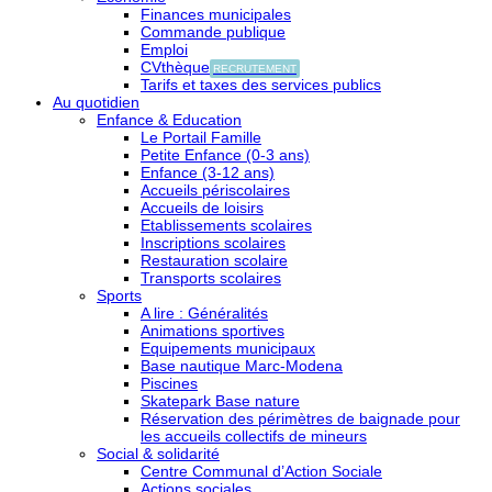
Finances municipales
Commande publique
Emploi
CVthèque
RECRUTEMENT
Tarifs et taxes des services publics
Au quotidien
Enfance & Education
Le Portail Famille
Petite Enfance (0-3 ans)
Enfance (3-12 ans)
Accueils périscolaires
Accueils de loisirs
Etablissements scolaires
Inscriptions scolaires
Restauration scolaire
Transports scolaires
Sports
A lire : Généralités
Animations sportives
Equipements municipaux
Base nautique Marc-Modena
Piscines
Skatepark Base nature
Réservation des périmètres de baignade pour
les accueils collectifs de mineurs
Social & solidarité
Centre Communal d’Action Sociale
Actions sociales