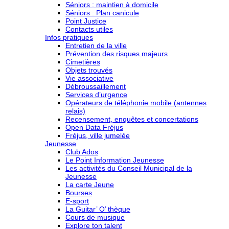
Séniors : maintien à domicile
Séniors : Plan canicule
Point Justice
Contacts utiles
Infos pratiques
Entretien de la ville
Prévention des risques majeurs
Cimetières
Objets trouvés
Vie associative
Débroussaillement
Services d’urgence
Opérateurs de téléphonie mobile (antennes
relais)
Recensement, enquêtes et concertations
Open Data Fréjus
Fréjus, ville jumelée
Jeunesse
Club Ados
Le Point Information Jeunesse
Les activités du Conseil Municipal de la
Jeunesse
La carte Jeune
Bourses
E-sport
La Guitar’ O’ thèque
Cours de musique
Explore ton talent