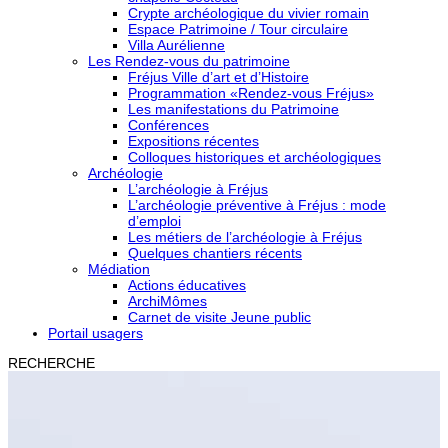
Crypte archéologique du vivier romain
Espace Patrimoine / Tour circulaire
Villa Aurélienne
Les Rendez-vous du patrimoine
Fréjus Ville d’art et d’Histoire
Programmation «Rendez-vous Fréjus»
Les manifestations du Patrimoine
Conférences
Expositions récentes
Colloques historiques et archéologiques
Archéologie
L’archéologie à Fréjus
L’archéologie préventive à Fréjus : mode
d’emploi
Les métiers de l’archéologie à Fréjus
Quelques chantiers récents
Médiation
Actions éducatives
ArchiMômes
Carnet de visite Jeune public
Portail usagers
RECHERCHE