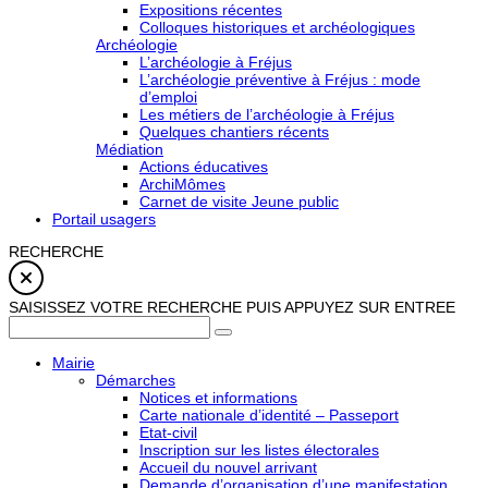
Expositions récentes
Colloques historiques et archéologiques
Archéologie
L’archéologie à Fréjus
L’archéologie préventive à Fréjus : mode
d’emploi
Les métiers de l’archéologie à Fréjus
Quelques chantiers récents
Médiation
Actions éducatives
ArchiMômes
Carnet de visite Jeune public
Portail usagers
RECHERCHE
SAISISSEZ VOTRE RECHERCHE PUIS APPUYEZ SUR ENTREE
Mairie
Démarches
Notices et informations
Carte nationale d’identité – Passeport
Etat-civil
Inscription sur les listes électorales
Accueil du nouvel arrivant
Demande d’organisation d’une manifestation