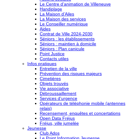
Le Centre d’animation de Villeneuve
Handiplage
La Maison d’Ailes
La Maison des services
Le Conseiller numérique
Aides
Contrat de Ville 2024-2030
Séniors : les établissements
Séniors : maintien à domicile
Séniors : Plan canicule
Point Justice
Contacts utiles
Infos pratiques
Entretien de la ville
Prévention des risques majeurs
Cimetières
Objets trouvés
Vie associative
Débroussaillement
Services d’urgence
Opérateurs de téléphonie mobile (antennes
relais)
Recensement, enquêtes et concertations
Open Data Fréjus
Fréjus, ville jumelée
Jeunesse
Club Ados
Le Point Information Jeunesse