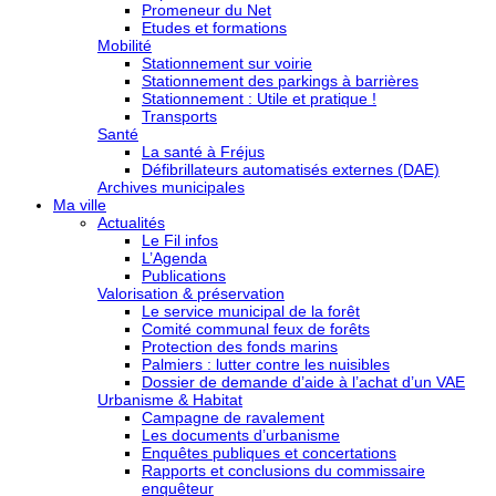
Promeneur du Net
Etudes et formations
Mobilité
Stationnement sur voirie
Stationnement des parkings à barrières
Stationnement : Utile et pratique !
Transports
Santé
La santé à Fréjus
Défibrillateurs automatisés externes (DAE)
Archives municipales
Ma ville
Actualités
Le Fil infos
L’Agenda
Publications
Valorisation & préservation
Le service municipal de la forêt
Comité communal feux de forêts
Protection des fonds marins
Palmiers : lutter contre les nuisibles
Dossier de demande d’aide à l’achat d’un VAE
Urbanisme & Habitat
Campagne de ravalement
Les documents d’urbanisme
Enquêtes publiques et concertations
Rapports et conclusions du commissaire
enquêteur