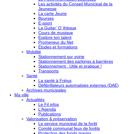
Les activités du Conseil Municipal de la
Jeunesse
La carte Jeune
Bourses
E-sport
La Guitar’ O’ thèque
Cours de musique
Explore ton talent
Promeneur du Net
Etudes et formations
Mobilité
Stationnement sur voirie
Stationnement des parkings à barrières
Stationnement : Utile et pratique !
Transports
Santé
La santé à Fréjus
Défibrillateurs automatisés externes (DAE)
Archives municipales
Ma ville
Actualités
Le Fil infos
L’Agenda
Publications
Valorisation & préservation
Le service municipal de la forêt
Comité communal feux de forêts
Protection des fonds marins