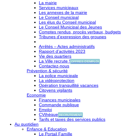
La mairie
Services municipaux
Les annexes de la mairie
Le Conseil municipal
Les élus du Conseil municipal
Le Conseil Municipal des Jeunes
Comptes rendus, procès verbaux, budgets
Tribunes d’expression des groupes
Arrêtés – Actes administratifs
Rapport d’activités 2023
Vie des quartiers
La Ville recrute !
OFFRES D'EMPLOI
Contactez-nous
Prévention & sécurité
La police municipale
La vidéoprotection
Opération tranquillité vacances
Citoyens vigilants
Economie
Finances municipales
Commande publique
Emploi
CVthèque
RECRUTEMENT
Tarifs et taxes des services publics
Au quotidien
Enfance & Education
Le Portail Famille