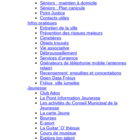
Séniors : maintien à domicile
Séniors : Plan canicule
Point Justice
Contacts utiles
Infos pratiques
Entretien de la ville
Prévention des risques majeurs
Cimetières
Objets trouvés
Vie associative
Débroussaillement
Services d’urgence
Opérateurs de téléphonie mobile (antennes
relais)
Recensement, enquêtes et concertations
Open Data Fréjus
Fréjus, ville jumelée
Jeunesse
Club Ados
Le Point Information Jeunesse
Les activités du Conseil Municipal de la
Jeunesse
La carte Jeune
Bourses
E-sport
La Guitar’ O’ thèque
Cours de musique
Explore ton talent