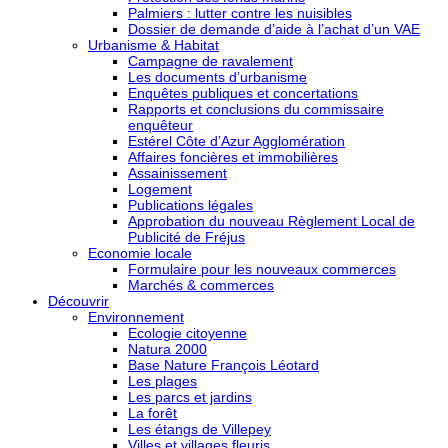
Palmiers : lutter contre les nuisibles
Dossier de demande d’aide à l’achat d’un VAE
Urbanisme & Habitat
Campagne de ravalement
Les documents d’urbanisme
Enquêtes publiques et concertations
Rapports et conclusions du commissaire
enquêteur
Estérel Côte d’Azur Agglomération
Affaires foncières et immobilières
Assainissement
Logement
Publications légales
Approbation du nouveau Règlement Local de
Publicité de Fréjus
Economie locale
Formulaire pour les nouveaux commerces
Marchés & commerces
Découvrir
Environnement
Ecologie citoyenne
Natura 2000
Base Nature François Léotard
Les plages
Les parcs et jardins
La forêt
Les étangs de Villepey
Villes et villages fleuris