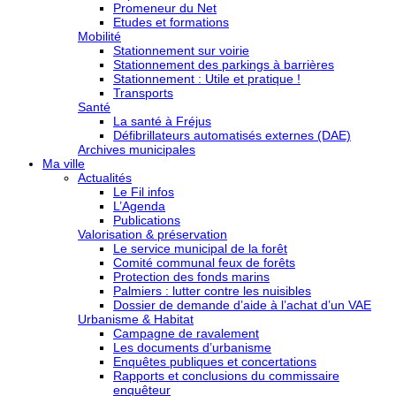
Promeneur du Net
Etudes et formations
Mobilité
Stationnement sur voirie
Stationnement des parkings à barrières
Stationnement : Utile et pratique !
Transports
Santé
La santé à Fréjus
Défibrillateurs automatisés externes (DAE)
Archives municipales
Ma ville
Actualités
Le Fil infos
L’Agenda
Publications
Valorisation & préservation
Le service municipal de la forêt
Comité communal feux de forêts
Protection des fonds marins
Palmiers : lutter contre les nuisibles
Dossier de demande d’aide à l’achat d’un VAE
Urbanisme & Habitat
Campagne de ravalement
Les documents d’urbanisme
Enquêtes publiques et concertations
Rapports et conclusions du commissaire
enquêteur