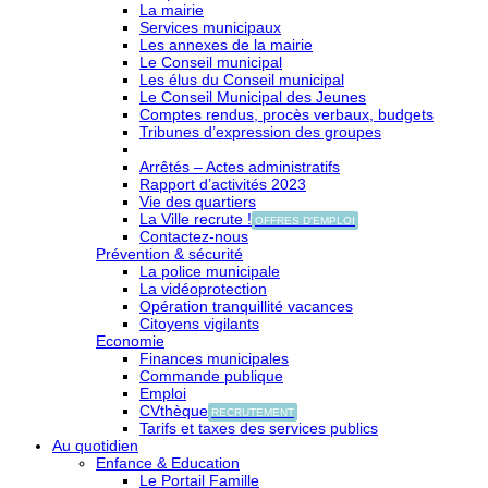
La mairie
Services municipaux
Les annexes de la mairie
Le Conseil municipal
Les élus du Conseil municipal
Le Conseil Municipal des Jeunes
Comptes rendus, procès verbaux, budgets
Tribunes d’expression des groupes
Arrêtés – Actes administratifs
Rapport d’activités 2023
Vie des quartiers
La Ville recrute !
OFFRES D'EMPLOI
Contactez-nous
Prévention & sécurité
La police municipale
La vidéoprotection
Opération tranquillité vacances
Citoyens vigilants
Economie
Finances municipales
Commande publique
Emploi
CVthèque
RECRUTEMENT
Tarifs et taxes des services publics
Au quotidien
Enfance & Education
Le Portail Famille