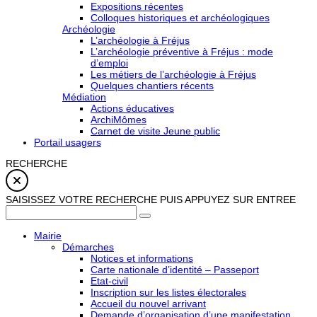
Expositions récentes
Colloques historiques et archéologiques
Archéologie
L’archéologie à Fréjus
L’archéologie préventive à Fréjus : mode
d’emploi
Les métiers de l’archéologie à Fréjus
Quelques chantiers récents
Médiation
Actions éducatives
ArchiMômes
Carnet de visite Jeune public
Portail usagers
RECHERCHE
SAISISSEZ VOTRE RECHERCHE PUIS APPUYEZ SUR ENTREE
Mairie
Démarches
Notices et informations
Carte nationale d’identité – Passeport
Etat-civil
Inscription sur les listes électorales
Accueil du nouvel arrivant
Demande d’organisation d’une manifestation