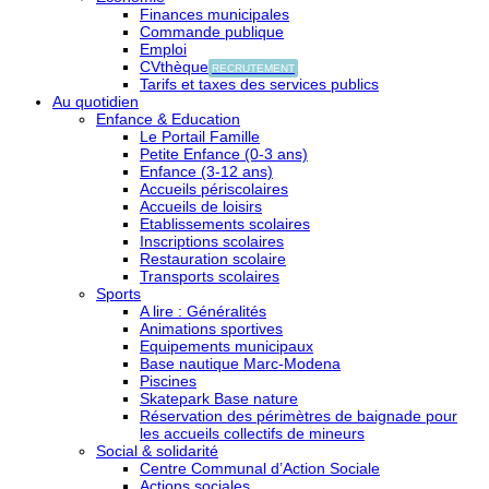
Finances municipales
Commande publique
Emploi
CVthèque
RECRUTEMENT
Tarifs et taxes des services publics
Au quotidien
Enfance & Education
Le Portail Famille
Petite Enfance (0-3 ans)
Enfance (3-12 ans)
Accueils périscolaires
Accueils de loisirs
Etablissements scolaires
Inscriptions scolaires
Restauration scolaire
Transports scolaires
Sports
A lire : Généralités
Animations sportives
Equipements municipaux
Base nautique Marc-Modena
Piscines
Skatepark Base nature
Réservation des périmètres de baignade pour
les accueils collectifs de mineurs
Social & solidarité
Centre Communal d’Action Sociale
Actions sociales