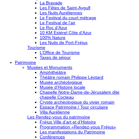
La Bravade
Les Fêtes de Saint-Aygulf
Les Nuits Auréliennes
Le Festival du court métrage
Le Festival de l’air
Le Roc d’Azur
10 KM Estérel Côte d’Azur
100% Nature
Les Nuits de Port-Fréjus
Tourisme
L’Office de Tourisme
Taxes de séjour
Patrimoine
Musées et Monuments
Amphithéâtre
Théâtre romain Philippe Léotard
Musée archéologique
Musée d’Histoire locale
Chapelle Notre-Dame-de-Jérusalem dite
chapelle Cocteau
Crypte archéologique du vivier romain
Espace Patrimoine / Tour circulaire
Villa Aurélienne
Les Rendez-vous du patrimoine
Fréjus Ville d’art et d’Histoire
Programmation «Rendez-vous Fréjus»
Les manifestations du Patrimoine
Conférences