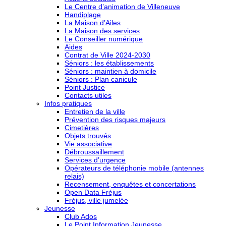
Le Centre d’animation de Villeneuve
Handiplage
La Maison d’Ailes
La Maison des services
Le Conseiller numérique
Aides
Contrat de Ville 2024-2030
Séniors : les établissements
Séniors : maintien à domicile
Séniors : Plan canicule
Point Justice
Contacts utiles
Infos pratiques
Entretien de la ville
Prévention des risques majeurs
Cimetières
Objets trouvés
Vie associative
Débroussaillement
Services d’urgence
Opérateurs de téléphonie mobile (antennes
relais)
Recensement, enquêtes et concertations
Open Data Fréjus
Fréjus, ville jumelée
Jeunesse
Club Ados
Le Point Information Jeunesse