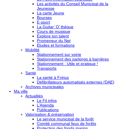
Les activités du Conseil Municipal de la
Jeunesse
La carte Jeune
Bourses
E-sport
La Guitar’ O’ thèque
Cours de musique
Explore ton talent
Promeneur du Net
Etudes et formations
Mobilité
Stationnement sur voirie
Stationnement des parkings à barrières
Stationnement : Utile et pratique !
Transports
Santé
La santé à Fréjus
Défibrillateurs automatisés externes (DAE)
Archives municipales
Ma ville
Actualités
Le Fil infos
L’Agenda
Publications
Valorisation & préservation
Le service municipal de la forêt
Comité communal feux de forêts
Protection des fonds marins