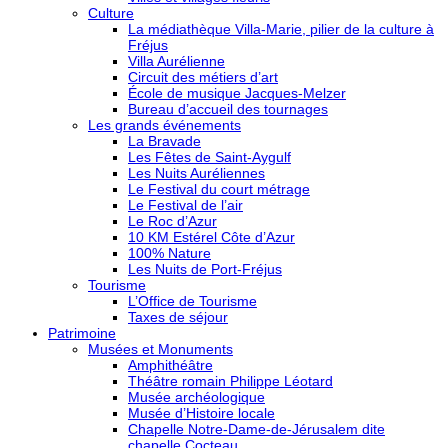
Culture
La médiathèque Villa-Marie, pilier de la culture à
Fréjus
Villa Aurélienne
Circuit des métiers d’art
École de musique Jacques-Melzer
Bureau d’accueil des tournages
Les grands événements
La Bravade
Les Fêtes de Saint-Aygulf
Les Nuits Auréliennes
Le Festival du court métrage
Le Festival de l’air
Le Roc d’Azur
10 KM Estérel Côte d’Azur
100% Nature
Les Nuits de Port-Fréjus
Tourisme
L’Office de Tourisme
Taxes de séjour
Patrimoine
Musées et Monuments
Amphithéâtre
Théâtre romain Philippe Léotard
Musée archéologique
Musée d’Histoire locale
Chapelle Notre-Dame-de-Jérusalem dite
chapelle Cocteau