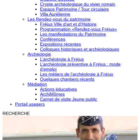
Crypte archéologique du vivier romain
Espace Patrimoine / Tour circulaire
Villa Aurélienne
Les Rendez-vous du patrimoine
Fréjus Ville d’art et d’Histoire
Programmation «Rendez-vous Fréjus»
Les manifestations du Patrimoine
Conférences
Expositions récentes
Colloques historiques et archéologiques
Archéologie
L’archéologie à Fréjus
L’archéologie préventive à Fréjus : mode
d’emploi
Les métiers de l’archéologie à Fréjus
Quelques chantiers récents
Médiation
Actions éducatives
ArchiMômes
Carnet de visite Jeune public
Portail usagers
RECHERCHE