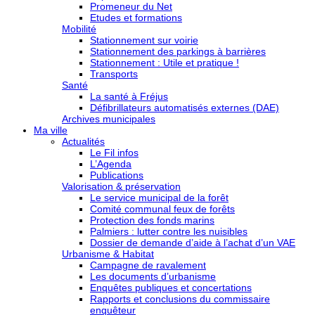
Promeneur du Net
Etudes et formations
Mobilité
Stationnement sur voirie
Stationnement des parkings à barrières
Stationnement : Utile et pratique !
Transports
Santé
La santé à Fréjus
Défibrillateurs automatisés externes (DAE)
Archives municipales
Ma ville
Actualités
Le Fil infos
L’Agenda
Publications
Valorisation & préservation
Le service municipal de la forêt
Comité communal feux de forêts
Protection des fonds marins
Palmiers : lutter contre les nuisibles
Dossier de demande d’aide à l’achat d’un VAE
Urbanisme & Habitat
Campagne de ravalement
Les documents d’urbanisme
Enquêtes publiques et concertations
Rapports et conclusions du commissaire
enquêteur