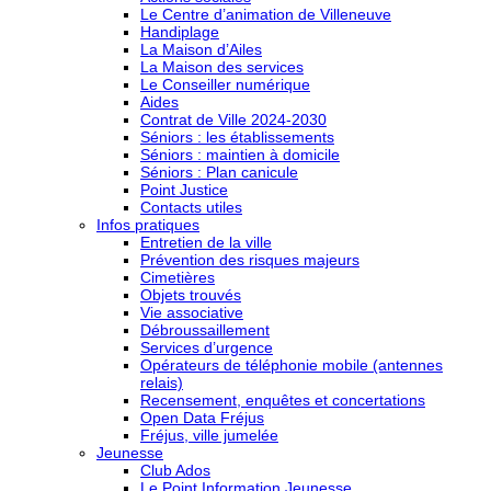
Le Centre d’animation de Villeneuve
Handiplage
La Maison d’Ailes
La Maison des services
Le Conseiller numérique
Aides
Contrat de Ville 2024-2030
Séniors : les établissements
Séniors : maintien à domicile
Séniors : Plan canicule
Point Justice
Contacts utiles
Infos pratiques
Entretien de la ville
Prévention des risques majeurs
Cimetières
Objets trouvés
Vie associative
Débroussaillement
Services d’urgence
Opérateurs de téléphonie mobile (antennes
relais)
Recensement, enquêtes et concertations
Open Data Fréjus
Fréjus, ville jumelée
Jeunesse
Club Ados
Le Point Information Jeunesse