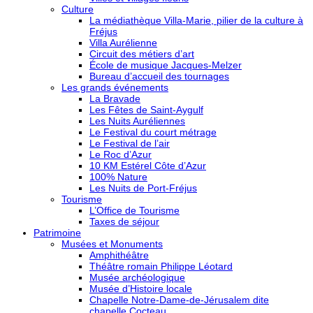
Culture
La médiathèque Villa-Marie, pilier de la culture à
Fréjus
Villa Aurélienne
Circuit des métiers d’art
École de musique Jacques-Melzer
Bureau d’accueil des tournages
Les grands événements
La Bravade
Les Fêtes de Saint-Aygulf
Les Nuits Auréliennes
Le Festival du court métrage
Le Festival de l’air
Le Roc d’Azur
10 KM Estérel Côte d’Azur
100% Nature
Les Nuits de Port-Fréjus
Tourisme
L’Office de Tourisme
Taxes de séjour
Patrimoine
Musées et Monuments
Amphithéâtre
Théâtre romain Philippe Léotard
Musée archéologique
Musée d’Histoire locale
Chapelle Notre-Dame-de-Jérusalem dite
chapelle Cocteau