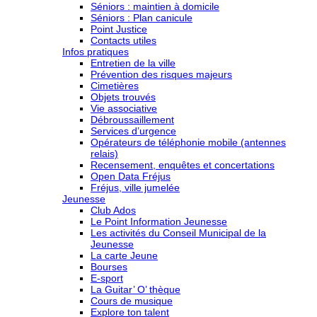
Séniors : maintien à domicile
Séniors : Plan canicule
Point Justice
Contacts utiles
Infos pratiques
Entretien de la ville
Prévention des risques majeurs
Cimetières
Objets trouvés
Vie associative
Débroussaillement
Services d’urgence
Opérateurs de téléphonie mobile (antennes
relais)
Recensement, enquêtes et concertations
Open Data Fréjus
Fréjus, ville jumelée
Jeunesse
Club Ados
Le Point Information Jeunesse
Les activités du Conseil Municipal de la
Jeunesse
La carte Jeune
Bourses
E-sport
La Guitar’ O’ thèque
Cours de musique
Explore ton talent