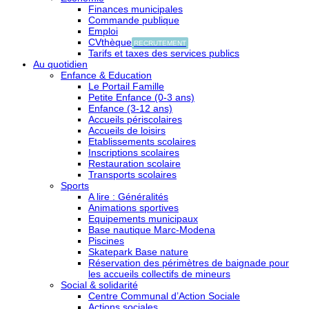
Finances municipales
Commande publique
Emploi
CVthèque
RECRUTEMENT
Tarifs et taxes des services publics
Au quotidien
Enfance & Education
Le Portail Famille
Petite Enfance (0-3 ans)
Enfance (3-12 ans)
Accueils périscolaires
Accueils de loisirs
Etablissements scolaires
Inscriptions scolaires
Restauration scolaire
Transports scolaires
Sports
A lire : Généralités
Animations sportives
Equipements municipaux
Base nautique Marc-Modena
Piscines
Skatepark Base nature
Réservation des périmètres de baignade pour
les accueils collectifs de mineurs
Social & solidarité
Centre Communal d’Action Sociale
Actions sociales