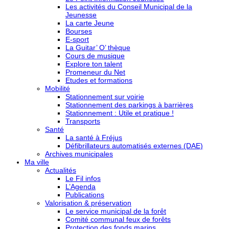
Les activités du Conseil Municipal de la
Jeunesse
La carte Jeune
Bourses
E-sport
La Guitar’ O’ thèque
Cours de musique
Explore ton talent
Promeneur du Net
Etudes et formations
Mobilité
Stationnement sur voirie
Stationnement des parkings à barrières
Stationnement : Utile et pratique !
Transports
Santé
La santé à Fréjus
Défibrillateurs automatisés externes (DAE)
Archives municipales
Ma ville
Actualités
Le Fil infos
L’Agenda
Publications
Valorisation & préservation
Le service municipal de la forêt
Comité communal feux de forêts
Protection des fonds marins