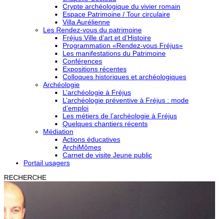
Crypte archéologique du vivier romain
Espace Patrimoine / Tour circulaire
Villa Aurélienne
Les Rendez-vous du patrimoine
Fréjus Ville d’art et d’Histoire
Programmation «Rendez-vous Fréjus»
Les manifestations du Patrimoine
Conférences
Expositions récentes
Colloques historiques et archéologiques
Archéologie
L’archéologie à Fréjus
L’archéologie préventive à Fréjus : mode
d’emploi
Les métiers de l’archéologie à Fréjus
Quelques chantiers récents
Médiation
Actions éducatives
ArchiMômes
Carnet de visite Jeune public
Portail usagers
RECHERCHE