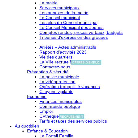
La mairie
Services municipaux
Les annexes de la mairie
Le Conseil municipal
Les élus du Conseil municipal
Le Conseil Municipal des Jeunes
Comptes rendus, procès verbaux, budgets
Tribunes d’expression des groupes
Arrêtés – Actes administratifs
Rapport d’activités 2023
Vie des quartiers
La Ville recrute !
OFFRES D'EMPLOI
Contactez-nous
Prévention & sécurité
La police municipale
La vidéoprotection
Opération tranquillité vacances
Citoyens vigilants
Economie
Finances municipales
Commande publique
Emploi
CVthèque
RECRUTEMENT
Tarifs et taxes des services publics
Au quotidien
Enfance & Education
Le Portail Famille