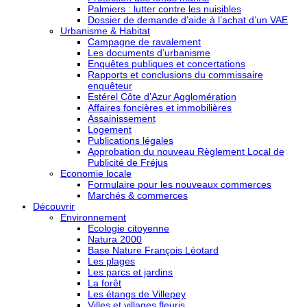
Palmiers : lutter contre les nuisibles
Dossier de demande d’aide à l’achat d’un VAE
Urbanisme & Habitat
Campagne de ravalement
Les documents d’urbanisme
Enquêtes publiques et concertations
Rapports et conclusions du commissaire
enquêteur
Estérel Côte d’Azur Agglomération
Affaires foncières et immobilières
Assainissement
Logement
Publications légales
Approbation du nouveau Règlement Local de
Publicité de Fréjus
Economie locale
Formulaire pour les nouveaux commerces
Marchés & commerces
Découvrir
Environnement
Ecologie citoyenne
Natura 2000
Base Nature François Léotard
Les plages
Les parcs et jardins
La forêt
Les étangs de Villepey
Villes et villages fleuris