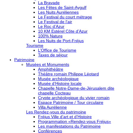
La Bravade
Les Fêtes de Saint-Aygulf
Les Nuits Auréliennes
Le Festival du court métrage
Le Festival de l’air
Le Roc d’Azur
10 KM Estérel Côte d’Azur
100% Nature
Les Nuits de Port-Fréjus
Tourisme
L’Office de Tourisme
Taxes de séjour
Patrimoine
Musées et Monuments
Amphithéâtre
Théâtre romain Philippe Léotard
Musée archéologique
Musée d’Histoire locale
Chapelle Notre-Dame-de-Jérusalem dite
chapelle Cocteau
Crypte archéologique du vivier romain
Espace Patrimoine / Tour circulaire
Villa Aurélienne
Les Rendez-vous du patrimoine
Fréjus Ville d’art et d’Histoire
Programmation «Rendez-vous Fréjus»
Les manifestations du Patrimoine
Conférences