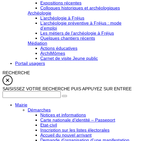
Expositions récentes
Colloques historiques et archéologiques
Archéologie
L’archéologie à Fréjus
L’archéologie préventive à Fréjus : mode
d’emploi
Les métiers de l’archéologie à Fréjus
Quelques chantiers récents
Médiation
Actions éducatives
ArchiMômes
Carnet de visite Jeune public
Portail usagers
RECHERCHE
SAISISSEZ VOTRE RECHERCHE PUIS APPUYEZ SUR ENTREE
Mairie
Démarches
Notices et informations
Carte nationale d’identité – Passeport
Etat-civil
Inscription sur les listes électorales
Accueil du nouvel arrivant
Demande d’organisation d’une manifestation