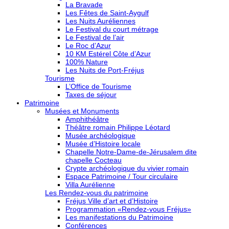
La Bravade
Les Fêtes de Saint-Aygulf
Les Nuits Auréliennes
Le Festival du court métrage
Le Festival de l’air
Le Roc d’Azur
10 KM Estérel Côte d’Azur
100% Nature
Les Nuits de Port-Fréjus
Tourisme
L’Office de Tourisme
Taxes de séjour
Patrimoine
Musées et Monuments
Amphithéâtre
Théâtre romain Philippe Léotard
Musée archéologique
Musée d’Histoire locale
Chapelle Notre-Dame-de-Jérusalem dite
chapelle Cocteau
Crypte archéologique du vivier romain
Espace Patrimoine / Tour circulaire
Villa Aurélienne
Les Rendez-vous du patrimoine
Fréjus Ville d’art et d’Histoire
Programmation «Rendez-vous Fréjus»
Les manifestations du Patrimoine
Conférences