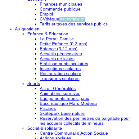
Finances municipales
Commande publique
Emploi
CVthèque
RECRUTEMENT
Tarifs et taxes des services publics
Au quotidien
Enfance & Education
Le Portail Famille
Petite Enfance (0-3 ans)
Enfance (3-12 ans)
Accueils périscolaires
Accueils de loisirs
Etablissements scolaires
Inscriptions scolaires
Restauration scolaire
Transports scolaires
Sports
A lire : Généralités
Animations sportives
Equipements municipaux
Base nautique Marc-Modena
Piscines
Skatepark Base nature
Réservation des périmètres de baignade pour
les accueils collectifs de mineurs
Social & solidarité
Centre Communal d’Action Sociale
Actions sociales