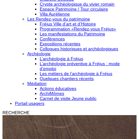
Crypte archéologique du vivier romain
Espace Patrimoine / Tour circulaire
Villa Aurélienne
Les Rendez-vous du patrimoine
Fréjus Ville d’art et d’Histoire
Programmation «Rendez-vous Fréjus»
Les manifestations du Patrimoine
Conférences
Expositions récentes
Colloques historiques et archéologiques
Archéologie
L’archéologie à Fréjus
L’archéologie préventive à Fréjus : mode
d’emploi
Les métiers de l’archéologie à Fréjus
Quelques chantiers récents
Médiation
Actions éducatives
ArchiMômes
Carnet de visite Jeune public
Portail usagers
RECHERCHE