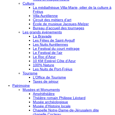
Culture
La médiathèque Villa-Marie, pilier de la culture à
Fréjus
Villa Aurélienne
Circuit des métiers d’art
École de musique Jacques-Melzer
Bureau d’accueil des tournages
Les grands événements
La Bravade
Les Fêtes de Saint-Aygulf
Les Nuits Auréliennes
Le Festival du court métrage
Le Festival de l’air
Le Roc d’Azur
10 KM Estérel Côte d’Azur
100% Nature
Les Nuits de Port-Fréjus
Tourisme
L’Office de Tourisme
Taxes de séjour
Patrimoine
Musées et Monuments
Amphithéâtre
Théâtre romain Philippe Léotard
Musée archéologique
Musée d’Histoire locale
Chapelle Notre-Dame-de-Jérusalem dite
chapelle Cocteau