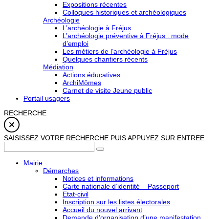
Expositions récentes
Colloques historiques et archéologiques
Archéologie
L’archéologie à Fréjus
L’archéologie préventive à Fréjus : mode
d’emploi
Les métiers de l’archéologie à Fréjus
Quelques chantiers récents
Médiation
Actions éducatives
ArchiMômes
Carnet de visite Jeune public
Portail usagers
RECHERCHE
SAISISSEZ VOTRE RECHERCHE PUIS APPUYEZ SUR ENTREE
Mairie
Démarches
Notices et informations
Carte nationale d’identité – Passeport
Etat-civil
Inscription sur les listes électorales
Accueil du nouvel arrivant
Demande d’organisation d’une manifestation