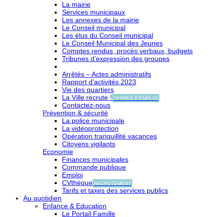
La mairie
Services municipaux
Les annexes de la mairie
Le Conseil municipal
Les élus du Conseil municipal
Le Conseil Municipal des Jeunes
Comptes rendus, procès verbaux, budgets
Tribunes d’expression des groupes
Arrêtés – Actes administratifs
Rapport d’activités 2023
Vie des quartiers
La Ville recrute !
OFFRES D'EMPLOI
Contactez-nous
Prévention & sécurité
La police municipale
La vidéoprotection
Opération tranquillité vacances
Citoyens vigilants
Economie
Finances municipales
Commande publique
Emploi
CVthèque
RECRUTEMENT
Tarifs et taxes des services publics
Au quotidien
Enfance & Education
Le Portail Famille