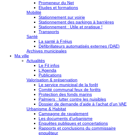
Promeneur du Net
Etudes et formations
Mobilité
Stationnement sur voirie
Stationnement des parkings à barrières
Stationnement : Utile et pratique !
Transports
Santé
La santé à Fréjus
Défibrillateurs automatisés externes (DAE)
Archives municipales
Ma ville
Actualités
Le Fil infos
L’Agenda
Publications
Valorisation & préservation
Le service municipal de la forêt
Comité communal feux de forêts
Protection des fonds marins
Palmiers : lutter contre les nuisibles
Dossier de demande d’aide à l’achat d’un VAE
Urbanisme & Habitat
Campagne de ravalement
Les documents d’urbanisme
Enquêtes publiques et concertations
Rapports et conclusions du commissaire
enquêteur