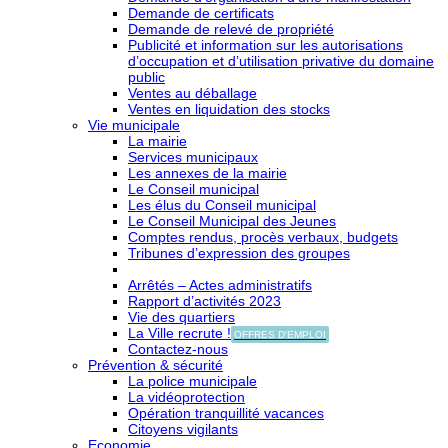
Demande de certificats
Demande de relevé de propriété
Publicité et information sur les autorisations
d’occupation et d’utilisation privative du domaine
public
Ventes au déballage
Ventes en liquidation des stocks
Vie municipale
La mairie
Services municipaux
Les annexes de la mairie
Le Conseil municipal
Les élus du Conseil municipal
Le Conseil Municipal des Jeunes
Comptes rendus, procès verbaux, budgets
Tribunes d’expression des groupes
Arrêtés – Actes administratifs
Rapport d’activités 2023
Vie des quartiers
La Ville recrute !
OFFRES D'EMPLOI
Contactez-nous
Prévention & sécurité
La police municipale
La vidéoprotection
Opération tranquillité vacances
Citoyens vigilants
Economie