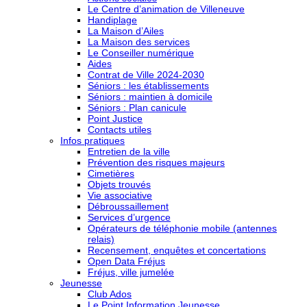
Le Centre d’animation de Villeneuve
Handiplage
La Maison d’Ailes
La Maison des services
Le Conseiller numérique
Aides
Contrat de Ville 2024-2030
Séniors : les établissements
Séniors : maintien à domicile
Séniors : Plan canicule
Point Justice
Contacts utiles
Infos pratiques
Entretien de la ville
Prévention des risques majeurs
Cimetières
Objets trouvés
Vie associative
Débroussaillement
Services d’urgence
Opérateurs de téléphonie mobile (antennes
relais)
Recensement, enquêtes et concertations
Open Data Fréjus
Fréjus, ville jumelée
Jeunesse
Club Ados
Le Point Information Jeunesse