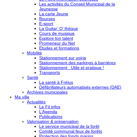
Les activités du Conseil Municipal de la
Jeunesse
La carte Jeune
Bourses
E-sport
La Guitar’ O’ thèque
Cours de musique
Explore ton talent
Promeneur du Net
Etudes et formations
Mobilité
Stationnement sur voirie
Stationnement des parkings à barrières
Stationnement : Utile et pratique !
Transports
Santé
La santé à Fréjus
Défibrillateurs automatisés externes (DAE)
Archives municipales
Ma ville
Actualités
Le Fil infos
L’Agenda
Publications
Valorisation & préservation
Le service municipal de la forêt
Comité communal feux de forêts
Protection des fonds marins