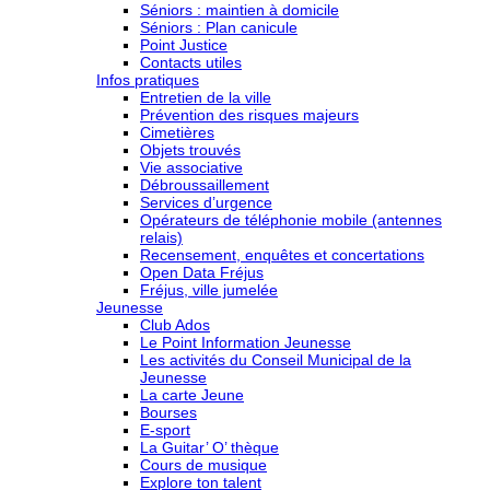
Séniors : maintien à domicile
Séniors : Plan canicule
Point Justice
Contacts utiles
Infos pratiques
Entretien de la ville
Prévention des risques majeurs
Cimetières
Objets trouvés
Vie associative
Débroussaillement
Services d’urgence
Opérateurs de téléphonie mobile (antennes
relais)
Recensement, enquêtes et concertations
Open Data Fréjus
Fréjus, ville jumelée
Jeunesse
Club Ados
Le Point Information Jeunesse
Les activités du Conseil Municipal de la
Jeunesse
La carte Jeune
Bourses
E-sport
La Guitar’ O’ thèque
Cours de musique
Explore ton talent