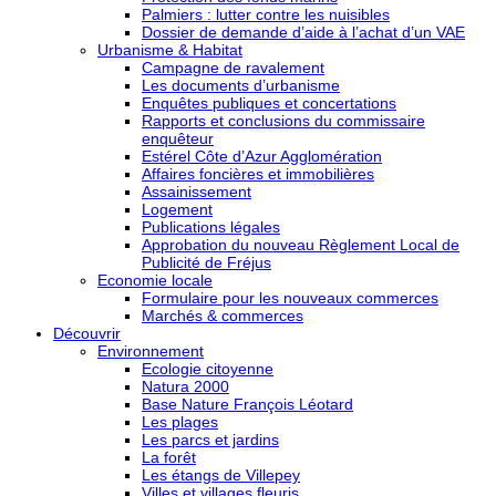
Palmiers : lutter contre les nuisibles
Dossier de demande d’aide à l’achat d’un VAE
Urbanisme & Habitat
Campagne de ravalement
Les documents d’urbanisme
Enquêtes publiques et concertations
Rapports et conclusions du commissaire
enquêteur
Estérel Côte d’Azur Agglomération
Affaires foncières et immobilières
Assainissement
Logement
Publications légales
Approbation du nouveau Règlement Local de
Publicité de Fréjus
Economie locale
Formulaire pour les nouveaux commerces
Marchés & commerces
Découvrir
Environnement
Ecologie citoyenne
Natura 2000
Base Nature François Léotard
Les plages
Les parcs et jardins
La forêt
Les étangs de Villepey
Villes et villages fleuris