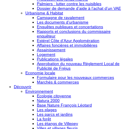
Palmiers : lutter contre les nuisibles
Dossier de demande d’aide à l’achat d’un VAE
Urbanisme & Habitat
Campagne de ravalement
Les documents d’urbanisme
Enquêtes publiques et concertations
Rapports et conclusions du commissaire
enquêteur
Estérel Côte d’Azur Agglomération
Affaires foncières et immobilières
Assainissement
Logement
Publications légales
Approbation du nouveau Règlement Local de
Publicité de Fréjus
Economie locale
Formulaire pour les nouveaux commerces
Marchés & commerces
Découvrir
Environnement
Ecologie citoyenne
Natura 2000
Base Nature François Léotard
Les plages
Les parcs et jardins
La forêt
Les étangs de Villepey
Villes et villages fleuris