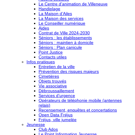
Le Centre d’animation de Villeneuve
Handiplage
La Maison d’Ailes
La Maison des services
Le Conseiller numérique
Aides
Contrat de Ville 2024-2030
Séniors : les établissements
Séniors : maintien à domicile
Séniors : Plan canicule
Point Justice
Contacts utiles
Infos pratiques
Entretien de la ville
Prévention des risques majeurs
Cimetières
Objets trouvés
Vie associative
Débroussaillement
Services d’urgence
Opérateurs de téléphonie mobile (antennes
relais)
Recensement, enquêtes et concertations
Open Data Fréjus
Fréjus, ville jumelée
Jeunesse
Club Ados
Le Point Information Jeunesse