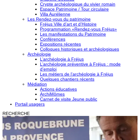
Crypte archéologique du vivier romain
Espace Patrimoine / Tour circulaire
Villa Aurélienne
Les Rendez-vous du patrimoine
Fréjus Ville d’art et d’Histoire
Programmation «Rendez-vous Fréjus»
Les manifestations du Patrimoine
Conférences
Expositions récentes
Colloques historiques et archéologiques
Archéologie
L’archéologie à Fréjus
L’archéologie préventive à Fréjus : mode
d’emploi
Les métiers de l’archéologie à Fréjus
Quelques chantiers récents
Médiation
Actions éducatives
ArchiMômes
Carnet de visite Jeune public
Portail usagers
RECHERCHE