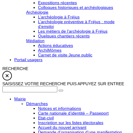
Expositions récentes
Colloques historiques et archéologiques
Archéologie
L’archéologie à Fréjus
L’archéologie préventive à Fréjus : mode
d’emploi
Les métiers de l’archéologie à Fréjus
Quelques chantiers récents
Médiation
Actions éducatives
ArchiMômes
Carnet de visite Jeune public
Portail usagers
RECHERCHE
SAISISSEZ VOTRE RECHERCHE PUIS APPUYEZ SUR ENTREE
Mairie
Démarches
Notices et informations
Carte nationale d’identité – Passeport
Etat-civil
Inscription sur les listes électorales
Accueil du nouvel arrivant
Demande d’organisation d’une manifestation