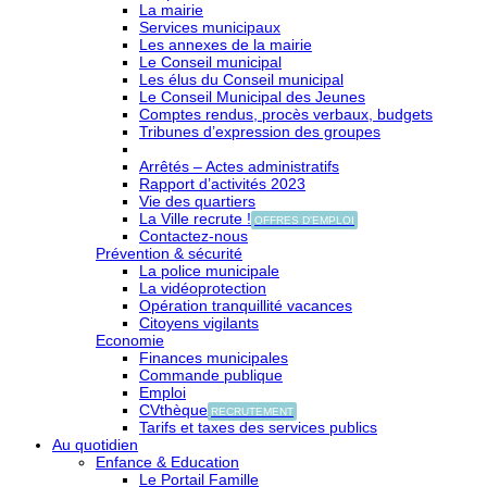
La mairie
Services municipaux
Les annexes de la mairie
Le Conseil municipal
Les élus du Conseil municipal
Le Conseil Municipal des Jeunes
Comptes rendus, procès verbaux, budgets
Tribunes d’expression des groupes
Arrêtés – Actes administratifs
Rapport d’activités 2023
Vie des quartiers
La Ville recrute !
OFFRES D'EMPLOI
Contactez-nous
Prévention & sécurité
La police municipale
La vidéoprotection
Opération tranquillité vacances
Citoyens vigilants
Economie
Finances municipales
Commande publique
Emploi
CVthèque
RECRUTEMENT
Tarifs et taxes des services publics
Au quotidien
Enfance & Education
Le Portail Famille