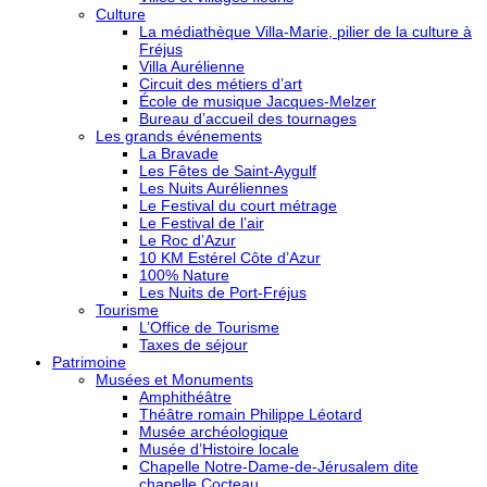
Culture
La médiathèque Villa-Marie, pilier de la culture à
Fréjus
Villa Aurélienne
Circuit des métiers d’art
École de musique Jacques-Melzer
Bureau d’accueil des tournages
Les grands événements
La Bravade
Les Fêtes de Saint-Aygulf
Les Nuits Auréliennes
Le Festival du court métrage
Le Festival de l’air
Le Roc d’Azur
10 KM Estérel Côte d’Azur
100% Nature
Les Nuits de Port-Fréjus
Tourisme
L’Office de Tourisme
Taxes de séjour
Patrimoine
Musées et Monuments
Amphithéâtre
Théâtre romain Philippe Léotard
Musée archéologique
Musée d’Histoire locale
Chapelle Notre-Dame-de-Jérusalem dite
chapelle Cocteau