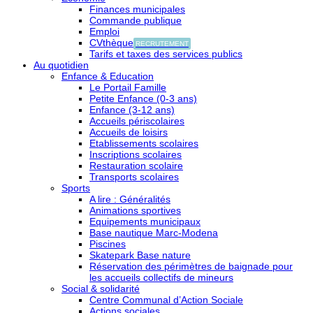
Finances municipales
Commande publique
Emploi
CVthèque
RECRUTEMENT
Tarifs et taxes des services publics
Au quotidien
Enfance & Education
Le Portail Famille
Petite Enfance (0-3 ans)
Enfance (3-12 ans)
Accueils périscolaires
Accueils de loisirs
Etablissements scolaires
Inscriptions scolaires
Restauration scolaire
Transports scolaires
Sports
A lire : Généralités
Animations sportives
Equipements municipaux
Base nautique Marc-Modena
Piscines
Skatepark Base nature
Réservation des périmètres de baignade pour
les accueils collectifs de mineurs
Social & solidarité
Centre Communal d’Action Sociale
Actions sociales