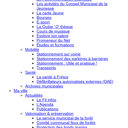
Les activités du Conseil Municipal de la
Jeunesse
La carte Jeune
Bourses
E-sport
La Guitar’ O’ thèque
Cours de musique
Explore ton talent
Promeneur du Net
Etudes et formations
Mobilité
Stationnement sur voirie
Stationnement des parkings à barrières
Stationnement : Utile et pratique !
Transports
Santé
La santé à Fréjus
Défibrillateurs automatisés externes (DAE)
Archives municipales
Ma ville
Actualités
Le Fil infos
L’Agenda
Publications
Valorisation & préservation
Le service municipal de la forêt
Comité communal feux de forêts
Protection des fonds marins