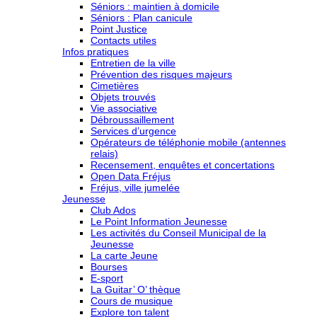
Séniors : maintien à domicile
Séniors : Plan canicule
Point Justice
Contacts utiles
Infos pratiques
Entretien de la ville
Prévention des risques majeurs
Cimetières
Objets trouvés
Vie associative
Débroussaillement
Services d’urgence
Opérateurs de téléphonie mobile (antennes
relais)
Recensement, enquêtes et concertations
Open Data Fréjus
Fréjus, ville jumelée
Jeunesse
Club Ados
Le Point Information Jeunesse
Les activités du Conseil Municipal de la
Jeunesse
La carte Jeune
Bourses
E-sport
La Guitar’ O’ thèque
Cours de musique
Explore ton talent