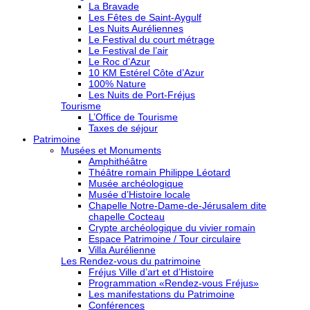
La Bravade
Les Fêtes de Saint-Aygulf
Les Nuits Auréliennes
Le Festival du court métrage
Le Festival de l’air
Le Roc d’Azur
10 KM Estérel Côte d’Azur
100% Nature
Les Nuits de Port-Fréjus
Tourisme
L’Office de Tourisme
Taxes de séjour
Patrimoine
Musées et Monuments
Amphithéâtre
Théâtre romain Philippe Léotard
Musée archéologique
Musée d’Histoire locale
Chapelle Notre-Dame-de-Jérusalem dite
chapelle Cocteau
Crypte archéologique du vivier romain
Espace Patrimoine / Tour circulaire
Villa Aurélienne
Les Rendez-vous du patrimoine
Fréjus Ville d’art et d’Histoire
Programmation «Rendez-vous Fréjus»
Les manifestations du Patrimoine
Conférences