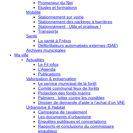
Promeneur du Net
Etudes et formations
Mobilité
Stationnement sur voirie
Stationnement des parkings à barrières
Stationnement : Utile et pratique !
Transports
Santé
La santé à Fréjus
Défibrillateurs automatisés externes (DAE)
Archives municipales
Ma ville
Actualités
Le Fil infos
L’Agenda
Publications
Valorisation & préservation
Le service municipal de la forêt
Comité communal feux de forêts
Protection des fonds marins
Palmiers : lutter contre les nuisibles
Dossier de demande d’aide à l’achat d’un VAE
Urbanisme & Habitat
Campagne de ravalement
Les documents d’urbanisme
Enquêtes publiques et concertations
Rapports et conclusions du commissaire
enquêteur