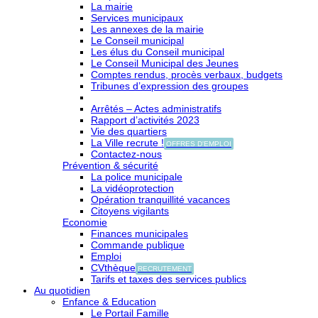
La mairie
Services municipaux
Les annexes de la mairie
Le Conseil municipal
Les élus du Conseil municipal
Le Conseil Municipal des Jeunes
Comptes rendus, procès verbaux, budgets
Tribunes d’expression des groupes
Arrêtés – Actes administratifs
Rapport d’activités 2023
Vie des quartiers
La Ville recrute !
OFFRES D'EMPLOI
Contactez-nous
Prévention & sécurité
La police municipale
La vidéoprotection
Opération tranquillité vacances
Citoyens vigilants
Economie
Finances municipales
Commande publique
Emploi
CVthèque
RECRUTEMENT
Tarifs et taxes des services publics
Au quotidien
Enfance & Education
Le Portail Famille