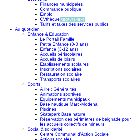
Finances municipales
Commande publique
Emploi
CVthèque
RECRUTEMENT
Tarifs et taxes des services publics
Au quotidien
Enfance & Education
Le Portail Famille
Petite Enfance (0-3 ans)
Enfance (3-12 ans)
Accueils périscolaires
Accueils de loisirs
Etablissements scolaires
Inscriptions scolaires
Restauration scolaire
Transports scolaires
Sports
A lire : Généralités
Animations sportives
Equipements municipaux
Base nautique Marc-Modena
Piscines
Skatepark Base nature
Réservation des périmètres de baignade pour
les accueils collectifs de mineurs
Social & solidarité
Centre Communal d’Action Sociale
Actions sociales