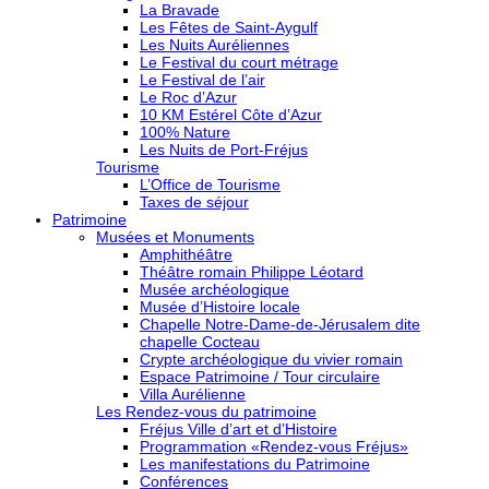
La Bravade
Les Fêtes de Saint-Aygulf
Les Nuits Auréliennes
Le Festival du court métrage
Le Festival de l’air
Le Roc d’Azur
10 KM Estérel Côte d’Azur
100% Nature
Les Nuits de Port-Fréjus
Tourisme
L’Office de Tourisme
Taxes de séjour
Patrimoine
Musées et Monuments
Amphithéâtre
Théâtre romain Philippe Léotard
Musée archéologique
Musée d’Histoire locale
Chapelle Notre-Dame-de-Jérusalem dite
chapelle Cocteau
Crypte archéologique du vivier romain
Espace Patrimoine / Tour circulaire
Villa Aurélienne
Les Rendez-vous du patrimoine
Fréjus Ville d’art et d’Histoire
Programmation «Rendez-vous Fréjus»
Les manifestations du Patrimoine
Conférences