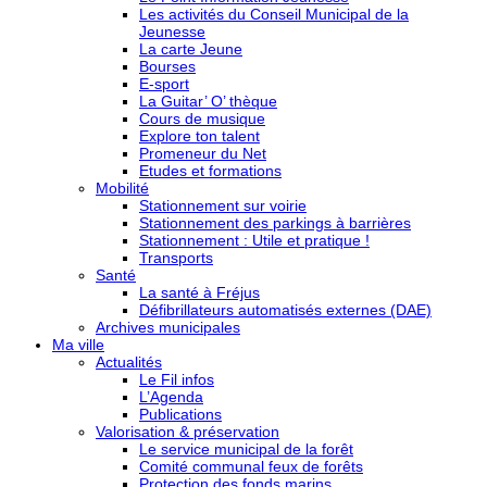
Les activités du Conseil Municipal de la
Jeunesse
La carte Jeune
Bourses
E-sport
La Guitar’ O’ thèque
Cours de musique
Explore ton talent
Promeneur du Net
Etudes et formations
Mobilité
Stationnement sur voirie
Stationnement des parkings à barrières
Stationnement : Utile et pratique !
Transports
Santé
La santé à Fréjus
Défibrillateurs automatisés externes (DAE)
Archives municipales
Ma ville
Actualités
Le Fil infos
L’Agenda
Publications
Valorisation & préservation
Le service municipal de la forêt
Comité communal feux de forêts
Protection des fonds marins