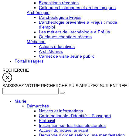
Expositions récentes
Colloques historiques et archéologiques
Archéologie
L’archéologie à Fréjus
L’archéologie préventive à Fréjus : mode
d’emploi
Les métiers de l’archéologie à Fréjus
Quelques chantiers récents
Médiation
Actions éducatives
ArchiMômes
Carnet de visite Jeune public
Portail usagers
RECHERCHE
SAISISSEZ VOTRE RECHERCHE PUIS APPUYEZ SUR ENTREE
Mairie
Démarches
Notices et informations
Carte nationale d’identité – Passeport
Etat-civil
Inscription sur les listes électorales
Accueil du nouvel arrivant
Demande d’organisation d’une manifestation