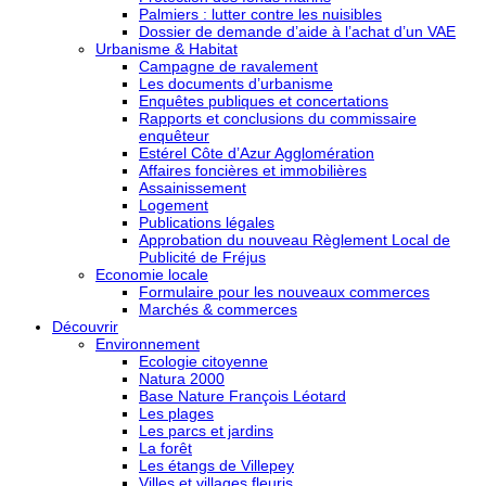
Palmiers : lutter contre les nuisibles
Dossier de demande d’aide à l’achat d’un VAE
Urbanisme & Habitat
Campagne de ravalement
Les documents d’urbanisme
Enquêtes publiques et concertations
Rapports et conclusions du commissaire
enquêteur
Estérel Côte d’Azur Agglomération
Affaires foncières et immobilières
Assainissement
Logement
Publications légales
Approbation du nouveau Règlement Local de
Publicité de Fréjus
Economie locale
Formulaire pour les nouveaux commerces
Marchés & commerces
Découvrir
Environnement
Ecologie citoyenne
Natura 2000
Base Nature François Léotard
Les plages
Les parcs et jardins
La forêt
Les étangs de Villepey
Villes et villages fleuris