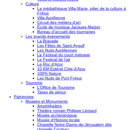
Culture
La médiathèque Villa-Marie, pilier de la culture à
Fréjus
Villa Aurélienne
Circuit des métiers d’art
École de musique Jacques-Melzer
Bureau d’accueil des tournages
Les grands événements
La Bravade
Les Fêtes de Saint-Aygulf
Les Nuits Auréliennes
Le Festival du court métrage
Le Festival de l’air
Le Roc d’Azur
10 KM Estérel Côte d’Azur
100% Nature
Les Nuits de Port-Fréjus
Tourisme
L’Office de Tourisme
Taxes de séjour
Patrimoine
Musées et Monuments
Amphithéâtre
Théâtre romain Philippe Léotard
Musée archéologique
Musée d’Histoire locale
Chapelle Notre-Dame-de-Jérusalem dite
chapelle Cocteau