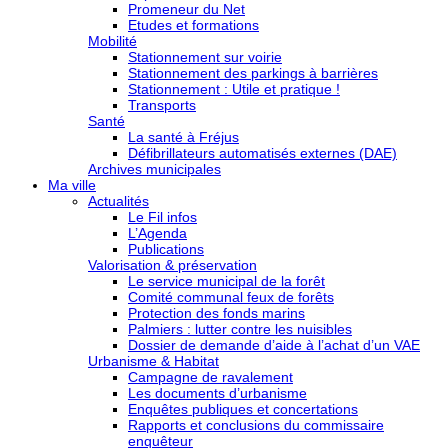
Promeneur du Net
Etudes et formations
Mobilité
Stationnement sur voirie
Stationnement des parkings à barrières
Stationnement : Utile et pratique !
Transports
Santé
La santé à Fréjus
Défibrillateurs automatisés externes (DAE)
Archives municipales
Ma ville
Actualités
Le Fil infos
L’Agenda
Publications
Valorisation & préservation
Le service municipal de la forêt
Comité communal feux de forêts
Protection des fonds marins
Palmiers : lutter contre les nuisibles
Dossier de demande d’aide à l’achat d’un VAE
Urbanisme & Habitat
Campagne de ravalement
Les documents d’urbanisme
Enquêtes publiques et concertations
Rapports et conclusions du commissaire
enquêteur