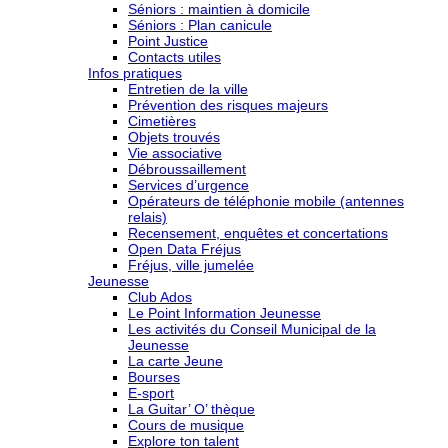
Séniors : maintien à domicile
Séniors : Plan canicule
Point Justice
Contacts utiles
Infos pratiques
Entretien de la ville
Prévention des risques majeurs
Cimetières
Objets trouvés
Vie associative
Débroussaillement
Services d’urgence
Opérateurs de téléphonie mobile (antennes
relais)
Recensement, enquêtes et concertations
Open Data Fréjus
Fréjus, ville jumelée
Jeunesse
Club Ados
Le Point Information Jeunesse
Les activités du Conseil Municipal de la
Jeunesse
La carte Jeune
Bourses
E-sport
La Guitar’ O’ thèque
Cours de musique
Explore ton talent