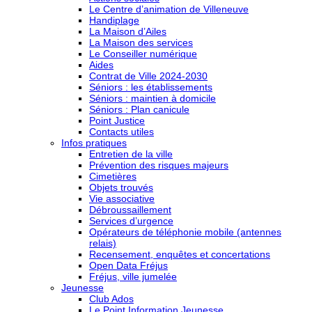
Le Centre d’animation de Villeneuve
Handiplage
La Maison d’Ailes
La Maison des services
Le Conseiller numérique
Aides
Contrat de Ville 2024-2030
Séniors : les établissements
Séniors : maintien à domicile
Séniors : Plan canicule
Point Justice
Contacts utiles
Infos pratiques
Entretien de la ville
Prévention des risques majeurs
Cimetières
Objets trouvés
Vie associative
Débroussaillement
Services d’urgence
Opérateurs de téléphonie mobile (antennes
relais)
Recensement, enquêtes et concertations
Open Data Fréjus
Fréjus, ville jumelée
Jeunesse
Club Ados
Le Point Information Jeunesse