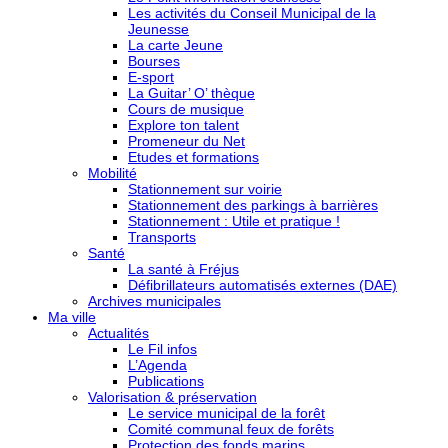
Les activités du Conseil Municipal de la
Jeunesse
La carte Jeune
Bourses
E-sport
La Guitar’ O’ thèque
Cours de musique
Explore ton talent
Promeneur du Net
Etudes et formations
Mobilité
Stationnement sur voirie
Stationnement des parkings à barrières
Stationnement : Utile et pratique !
Transports
Santé
La santé à Fréjus
Défibrillateurs automatisés externes (DAE)
Archives municipales
Ma ville
Actualités
Le Fil infos
L’Agenda
Publications
Valorisation & préservation
Le service municipal de la forêt
Comité communal feux de forêts
Protection des fonds marins