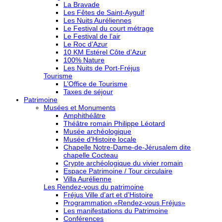
La Bravade
Les Fêtes de Saint-Aygulf
Les Nuits Auréliennes
Le Festival du court métrage
Le Festival de l’air
Le Roc d’Azur
10 KM Estérel Côte d’Azur
100% Nature
Les Nuits de Port-Fréjus
Tourisme
L’Office de Tourisme
Taxes de séjour
Patrimoine
Musées et Monuments
Amphithéâtre
Théâtre romain Philippe Léotard
Musée archéologique
Musée d’Histoire locale
Chapelle Notre-Dame-de-Jérusalem dite
chapelle Cocteau
Crypte archéologique du vivier romain
Espace Patrimoine / Tour circulaire
Villa Aurélienne
Les Rendez-vous du patrimoine
Fréjus Ville d’art et d’Histoire
Programmation «Rendez-vous Fréjus»
Les manifestations du Patrimoine
Conférences