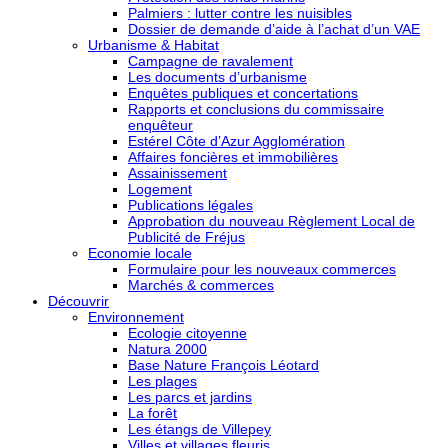
Palmiers : lutter contre les nuisibles
Dossier de demande d’aide à l’achat d’un VAE
Urbanisme & Habitat
Campagne de ravalement
Les documents d’urbanisme
Enquêtes publiques et concertations
Rapports et conclusions du commissaire
enquêteur
Estérel Côte d’Azur Agglomération
Affaires foncières et immobilières
Assainissement
Logement
Publications légales
Approbation du nouveau Règlement Local de
Publicité de Fréjus
Economie locale
Formulaire pour les nouveaux commerces
Marchés & commerces
Découvrir
Environnement
Ecologie citoyenne
Natura 2000
Base Nature François Léotard
Les plages
Les parcs et jardins
La forêt
Les étangs de Villepey
Villes et villages fleuris