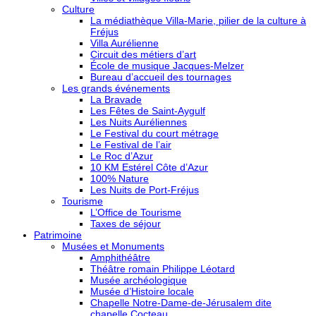
Culture
La médiathèque Villa-Marie, pilier de la culture à
Fréjus
Villa Aurélienne
Circuit des métiers d’art
École de musique Jacques-Melzer
Bureau d’accueil des tournages
Les grands événements
La Bravade
Les Fêtes de Saint-Aygulf
Les Nuits Auréliennes
Le Festival du court métrage
Le Festival de l’air
Le Roc d’Azur
10 KM Estérel Côte d’Azur
100% Nature
Les Nuits de Port-Fréjus
Tourisme
L’Office de Tourisme
Taxes de séjour
Patrimoine
Musées et Monuments
Amphithéâtre
Théâtre romain Philippe Léotard
Musée archéologique
Musée d’Histoire locale
Chapelle Notre-Dame-de-Jérusalem dite
chapelle Cocteau