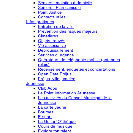
Séniors : maintien à domicile
Séniors : Plan canicule
Point Justice
Contacts utiles
Infos pratiques
Entretien de la ville
Prévention des risques majeurs
Cimetières
Objets trouvés
Vie associative
Débroussaillement
Services d’urgence
Opérateurs de téléphonie mobile (antennes
relais)
Recensement, enquêtes et concertations
Open Data Fréjus
Fréjus, ville jumelée
Jeunesse
Club Ados
Le Point Information Jeunesse
Les activités du Conseil Municipal de la
Jeunesse
La carte Jeune
Bourses
E-sport
La Guitar’ O’ thèque
Cours de musique
Explore ton talent