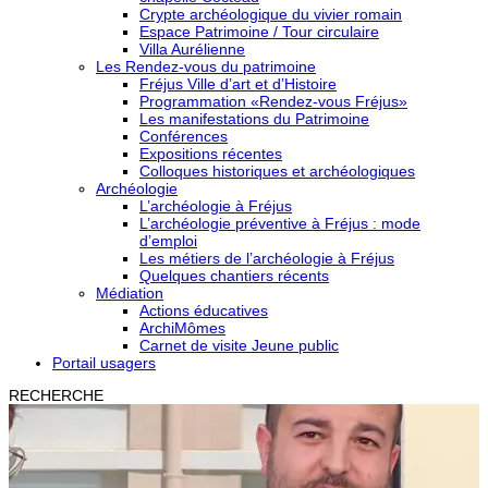
Crypte archéologique du vivier romain
Espace Patrimoine / Tour circulaire
Villa Aurélienne
Les Rendez-vous du patrimoine
Fréjus Ville d’art et d’Histoire
Programmation «Rendez-vous Fréjus»
Les manifestations du Patrimoine
Conférences
Expositions récentes
Colloques historiques et archéologiques
Archéologie
L’archéologie à Fréjus
L’archéologie préventive à Fréjus : mode
d’emploi
Les métiers de l’archéologie à Fréjus
Quelques chantiers récents
Médiation
Actions éducatives
ArchiMômes
Carnet de visite Jeune public
Portail usagers
RECHERCHE