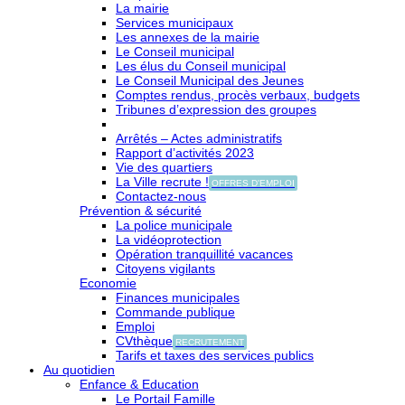
La mairie
Services municipaux
Les annexes de la mairie
Le Conseil municipal
Les élus du Conseil municipal
Le Conseil Municipal des Jeunes
Comptes rendus, procès verbaux, budgets
Tribunes d’expression des groupes
Arrêtés – Actes administratifs
Rapport d’activités 2023
Vie des quartiers
La Ville recrute !
OFFRES D'EMPLOI
Contactez-nous
Prévention & sécurité
La police municipale
La vidéoprotection
Opération tranquillité vacances
Citoyens vigilants
Economie
Finances municipales
Commande publique
Emploi
CVthèque
RECRUTEMENT
Tarifs et taxes des services publics
Au quotidien
Enfance & Education
Le Portail Famille