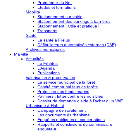
Promeneur du Net
Etudes et formations
Mobilité
Stationnement sur voirie
Stationnement des parkings à barrières
Stationnement : Utile et pratique !
Transports
Santé
La santé à Fréjus
Défibrillateurs automatisés externes (DAE)
Archives municipales
Ma ville
Actualités
Le Fil infos
L’Agenda
Publications
Valorisation & préservation
Le service municipal de la forêt
Comité communal feux de forêts
Protection des fonds marins
Palmiers : lutter contre les nuisibles
Dossier de demande d’aide à l’achat d’un VAE
Urbanisme & Habitat
Campagne de ravalement
Les documents d’urbanisme
Enquêtes publiques et concertations
Rapports et conclusions du commissaire
enquêteur