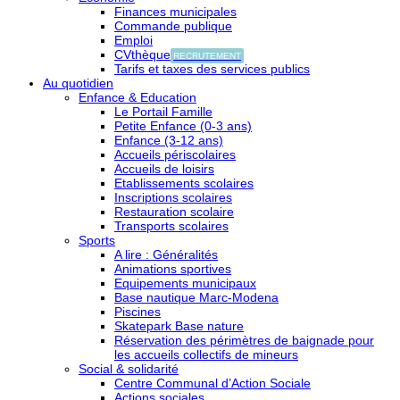
Finances municipales
Commande publique
Emploi
CVthèque
RECRUTEMENT
Tarifs et taxes des services publics
Au quotidien
Enfance & Education
Le Portail Famille
Petite Enfance (0-3 ans)
Enfance (3-12 ans)
Accueils périscolaires
Accueils de loisirs
Etablissements scolaires
Inscriptions scolaires
Restauration scolaire
Transports scolaires
Sports
A lire : Généralités
Animations sportives
Equipements municipaux
Base nautique Marc-Modena
Piscines
Skatepark Base nature
Réservation des périmètres de baignade pour
les accueils collectifs de mineurs
Social & solidarité
Centre Communal d’Action Sociale
Actions sociales