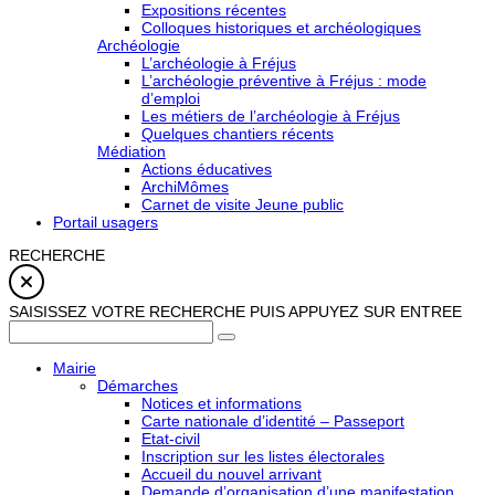
Expositions récentes
Colloques historiques et archéologiques
Archéologie
L’archéologie à Fréjus
L’archéologie préventive à Fréjus : mode
d’emploi
Les métiers de l’archéologie à Fréjus
Quelques chantiers récents
Médiation
Actions éducatives
ArchiMômes
Carnet de visite Jeune public
Portail usagers
RECHERCHE
SAISISSEZ VOTRE RECHERCHE PUIS APPUYEZ SUR ENTREE
Mairie
Démarches
Notices et informations
Carte nationale d’identité – Passeport
Etat-civil
Inscription sur les listes électorales
Accueil du nouvel arrivant
Demande d’organisation d’une manifestation