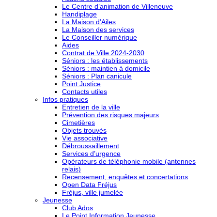
Le Centre d’animation de Villeneuve
Handiplage
La Maison d’Ailes
La Maison des services
Le Conseiller numérique
Aides
Contrat de Ville 2024-2030
Séniors : les établissements
Séniors : maintien à domicile
Séniors : Plan canicule
Point Justice
Contacts utiles
Infos pratiques
Entretien de la ville
Prévention des risques majeurs
Cimetières
Objets trouvés
Vie associative
Débroussaillement
Services d’urgence
Opérateurs de téléphonie mobile (antennes
relais)
Recensement, enquêtes et concertations
Open Data Fréjus
Fréjus, ville jumelée
Jeunesse
Club Ados
Le Point Information Jeunesse