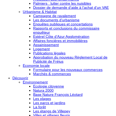
Palmiers : lutter contre les nuisibles
Dossier de demande d’aide à l’achat d’un VAE
Urbanisme & Habitat
Campagne de ravalement
Les documents d’urbanisme
Enquêtes publiques et concertations
Rapports et conclusions du commissaire
enquêteur
Estérel Côte d’Azur Agglomération
Affaires foncières et immobilières
Assainissement
Logement
Publications légales
Approbation du nouveau Règlement Local de
Publicité de Fréjus
Economie locale
Formulaire pour les nouveaux commerces
Marchés & commerces
Découvrir
Environnement
Ecologie citoyenne
Natura 2000
Base Nature François Léotard
Les plages
Les parcs et jardins
La forêt
Les étangs de Villepey
Villes et villages fleuris