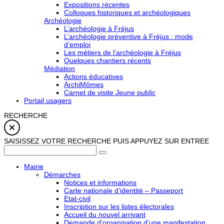
Expositions récentes
Colloques historiques et archéologiques
Archéologie
L’archéologie à Fréjus
L’archéologie préventive à Fréjus : mode
d’emploi
Les métiers de l’archéologie à Fréjus
Quelques chantiers récents
Médiation
Actions éducatives
ArchiMômes
Carnet de visite Jeune public
Portail usagers
RECHERCHE
SAISISSEZ VOTRE RECHERCHE PUIS APPUYEZ SUR ENTREE
Mairie
Démarches
Notices et informations
Carte nationale d’identité – Passeport
Etat-civil
Inscription sur les listes électorales
Accueil du nouvel arrivant
Demande d’organisation d’une manifestation