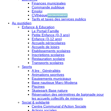
Finances municipales
Commande publique
Emploi
CVthèque
RECRUTEMENT
Tarifs et taxes des services publics
Au quotidien
Enfance & Education
Le Portail Famille
Petite Enfance (0-3 ans)
Enfance (3-12 ans)
Accueils périscolaires
Accueils de loisirs
Etablissements scolaires
Inscriptions scolaires
Restauration scolaire
Transports scolaires
Sports
A lire : Généralités
Animations sportives
Equipements municipaux
Base nautique Marc-Modena
Piscines
Skatepark Base nature
Réservation des périmètres de baignade pour
les accueils collectifs de mineurs
Social & solidarité
Centre Communal d’Action Sociale
Actions sociales