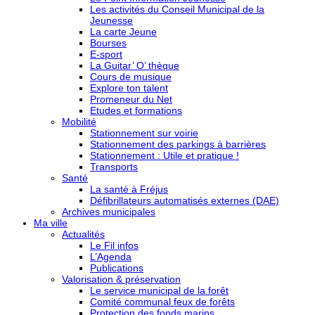
Les activités du Conseil Municipal de la
Jeunesse
La carte Jeune
Bourses
E-sport
La Guitar’ O’ thèque
Cours de musique
Explore ton talent
Promeneur du Net
Etudes et formations
Mobilité
Stationnement sur voirie
Stationnement des parkings à barrières
Stationnement : Utile et pratique !
Transports
Santé
La santé à Fréjus
Défibrillateurs automatisés externes (DAE)
Archives municipales
Ma ville
Actualités
Le Fil infos
L’Agenda
Publications
Valorisation & préservation
Le service municipal de la forêt
Comité communal feux de forêts
Protection des fonds marins