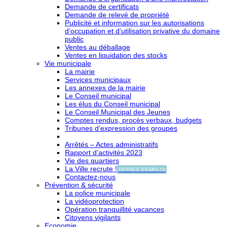
Demande de certificats
Demande de relevé de propriété
Publicité et information sur les autorisations
d’occupation et d’utilisation privative du domaine
public
Ventes au déballage
Ventes en liquidation des stocks
Vie municipale
La mairie
Services municipaux
Les annexes de la mairie
Le Conseil municipal
Les élus du Conseil municipal
Le Conseil Municipal des Jeunes
Comptes rendus, procès verbaux, budgets
Tribunes d’expression des groupes
Arrêtés – Actes administratifs
Rapport d’activités 2023
Vie des quartiers
La Ville recrute !
OFFRES D'EMPLOI
Contactez-nous
Prévention & sécurité
La police municipale
La vidéoprotection
Opération tranquillité vacances
Citoyens vigilants
Economie