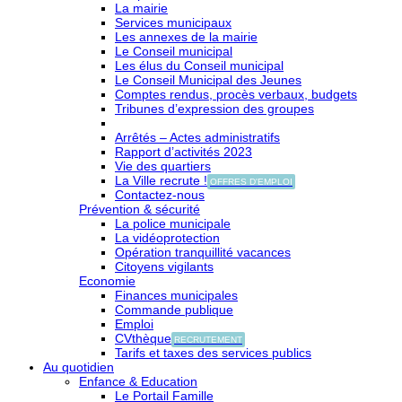
La mairie
Services municipaux
Les annexes de la mairie
Le Conseil municipal
Les élus du Conseil municipal
Le Conseil Municipal des Jeunes
Comptes rendus, procès verbaux, budgets
Tribunes d’expression des groupes
Arrêtés – Actes administratifs
Rapport d’activités 2023
Vie des quartiers
La Ville recrute !
OFFRES D'EMPLOI
Contactez-nous
Prévention & sécurité
La police municipale
La vidéoprotection
Opération tranquillité vacances
Citoyens vigilants
Economie
Finances municipales
Commande publique
Emploi
CVthèque
RECRUTEMENT
Tarifs et taxes des services publics
Au quotidien
Enfance & Education
Le Portail Famille