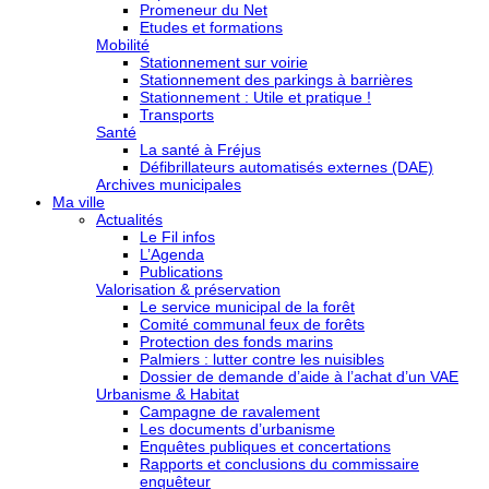
Promeneur du Net
Etudes et formations
Mobilité
Stationnement sur voirie
Stationnement des parkings à barrières
Stationnement : Utile et pratique !
Transports
Santé
La santé à Fréjus
Défibrillateurs automatisés externes (DAE)
Archives municipales
Ma ville
Actualités
Le Fil infos
L’Agenda
Publications
Valorisation & préservation
Le service municipal de la forêt
Comité communal feux de forêts
Protection des fonds marins
Palmiers : lutter contre les nuisibles
Dossier de demande d’aide à l’achat d’un VAE
Urbanisme & Habitat
Campagne de ravalement
Les documents d’urbanisme
Enquêtes publiques et concertations
Rapports et conclusions du commissaire
enquêteur