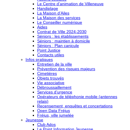
Le Centre d’animation de Villeneuve
Handiplage
La Maison d’Ailes
La Maison des services
Le Conseiller numérique
Aides
Contrat de Ville 2024-2030
Séniors : les établissements
Séniors : maintien à domicile
Séniors : Plan canicule
Point Justice
Contacts utiles
Infos pratiques
Entretien de la ville
Prévention des risques majeurs
Cimetières
Objets trouvés
Vie associative
Débroussaillement
Services d’urgence
Opérateurs de téléphonie mobile (antennes
relais)
Recensement, enquêtes et concertations
Open Data Fréjus
Fréjus, ville jumelée
Jeunesse
Club Ados
Le Point Information Jeunesse