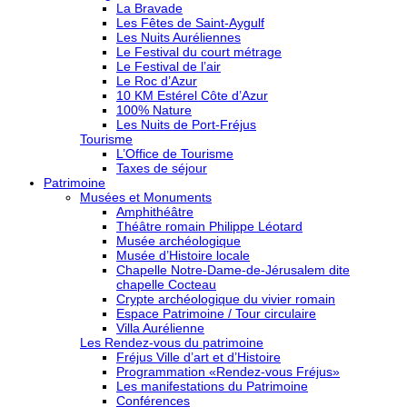
La Bravade
Les Fêtes de Saint-Aygulf
Les Nuits Auréliennes
Le Festival du court métrage
Le Festival de l’air
Le Roc d’Azur
10 KM Estérel Côte d’Azur
100% Nature
Les Nuits de Port-Fréjus
Tourisme
L’Office de Tourisme
Taxes de séjour
Patrimoine
Musées et Monuments
Amphithéâtre
Théâtre romain Philippe Léotard
Musée archéologique
Musée d’Histoire locale
Chapelle Notre-Dame-de-Jérusalem dite
chapelle Cocteau
Crypte archéologique du vivier romain
Espace Patrimoine / Tour circulaire
Villa Aurélienne
Les Rendez-vous du patrimoine
Fréjus Ville d’art et d’Histoire
Programmation «Rendez-vous Fréjus»
Les manifestations du Patrimoine
Conférences