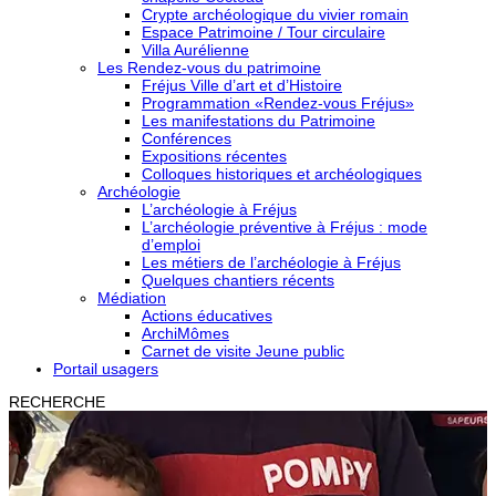
Crypte archéologique du vivier romain
Espace Patrimoine / Tour circulaire
Villa Aurélienne
Les Rendez-vous du patrimoine
Fréjus Ville d’art et d’Histoire
Programmation «Rendez-vous Fréjus»
Les manifestations du Patrimoine
Conférences
Expositions récentes
Colloques historiques et archéologiques
Archéologie
L’archéologie à Fréjus
L’archéologie préventive à Fréjus : mode
d’emploi
Les métiers de l’archéologie à Fréjus
Quelques chantiers récents
Médiation
Actions éducatives
ArchiMômes
Carnet de visite Jeune public
Portail usagers
RECHERCHE