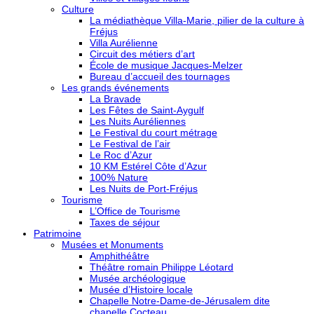
Culture
La médiathèque Villa-Marie, pilier de la culture à
Fréjus
Villa Aurélienne
Circuit des métiers d’art
École de musique Jacques-Melzer
Bureau d’accueil des tournages
Les grands événements
La Bravade
Les Fêtes de Saint-Aygulf
Les Nuits Auréliennes
Le Festival du court métrage
Le Festival de l’air
Le Roc d’Azur
10 KM Estérel Côte d’Azur
100% Nature
Les Nuits de Port-Fréjus
Tourisme
L’Office de Tourisme
Taxes de séjour
Patrimoine
Musées et Monuments
Amphithéâtre
Théâtre romain Philippe Léotard
Musée archéologique
Musée d’Histoire locale
Chapelle Notre-Dame-de-Jérusalem dite
chapelle Cocteau