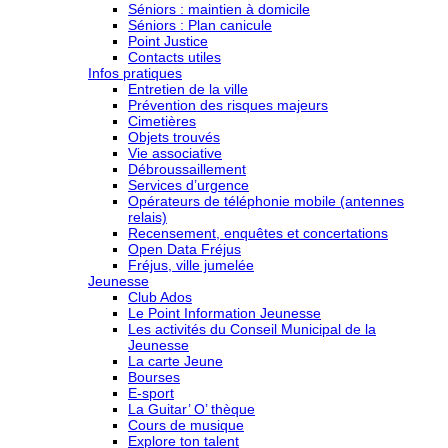
Séniors : maintien à domicile
Séniors : Plan canicule
Point Justice
Contacts utiles
Infos pratiques
Entretien de la ville
Prévention des risques majeurs
Cimetières
Objets trouvés
Vie associative
Débroussaillement
Services d’urgence
Opérateurs de téléphonie mobile (antennes
relais)
Recensement, enquêtes et concertations
Open Data Fréjus
Fréjus, ville jumelée
Jeunesse
Club Ados
Le Point Information Jeunesse
Les activités du Conseil Municipal de la
Jeunesse
La carte Jeune
Bourses
E-sport
La Guitar’ O’ thèque
Cours de musique
Explore ton talent