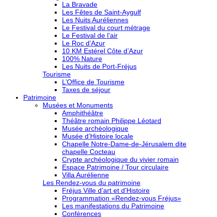
La Bravade
Les Fêtes de Saint-Aygulf
Les Nuits Auréliennes
Le Festival du court métrage
Le Festival de l’air
Le Roc d’Azur
10 KM Estérel Côte d’Azur
100% Nature
Les Nuits de Port-Fréjus
Tourisme
L’Office de Tourisme
Taxes de séjour
Patrimoine
Musées et Monuments
Amphithéâtre
Théâtre romain Philippe Léotard
Musée archéologique
Musée d’Histoire locale
Chapelle Notre-Dame-de-Jérusalem dite
chapelle Cocteau
Crypte archéologique du vivier romain
Espace Patrimoine / Tour circulaire
Villa Aurélienne
Les Rendez-vous du patrimoine
Fréjus Ville d’art et d’Histoire
Programmation «Rendez-vous Fréjus»
Les manifestations du Patrimoine
Conférences