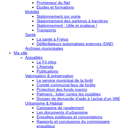
Promeneur du Net
Etudes et formations
Mobilité
Stationnement sur voirie
Stationnement des parkings à barrières
Stationnement : Utile et pratique !
Transports
Santé
La santé à Fréjus
Défibrillateurs automatisés externes (DAE)
Archives municipales
Ma ville
Actualités
Le Fil infos
L’Agenda
Publications
Valorisation & préservation
Le service municipal de la forêt
Comité communal feux de forêts
Protection des fonds marins
Palmiers : lutter contre les nuisibles
Dossier de demande d’aide à l’achat d’un VAE
Urbanisme & Habitat
Campagne de ravalement
Les documents d’urbanisme
Enquêtes publiques et concertations
Rapports et conclusions du commissaire
enquêteur