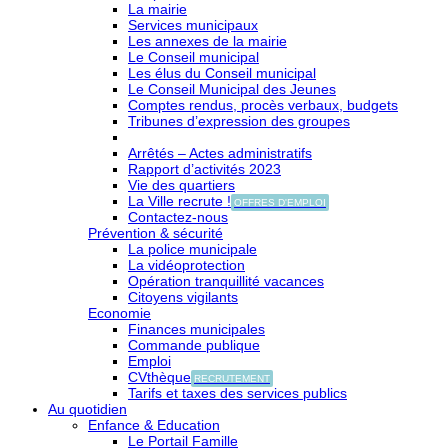
La mairie
Services municipaux
Les annexes de la mairie
Le Conseil municipal
Les élus du Conseil municipal
Le Conseil Municipal des Jeunes
Comptes rendus, procès verbaux, budgets
Tribunes d’expression des groupes
Arrêtés – Actes administratifs
Rapport d’activités 2023
Vie des quartiers
La Ville recrute !
OFFRES D'EMPLOI
Contactez-nous
Prévention & sécurité
La police municipale
La vidéoprotection
Opération tranquillité vacances
Citoyens vigilants
Economie
Finances municipales
Commande publique
Emploi
CVthèque
RECRUTEMENT
Tarifs et taxes des services publics
Au quotidien
Enfance & Education
Le Portail Famille