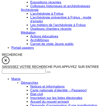
Expositions récentes
Colloques historiques et archéologiques
Archéologie
L’archéologie à Fréjus
L’archéologie préventive à Fréjus : mode
d’emploi
Les métiers de l’archéologie à Fréjus
Quelques chantiers récents
Médiation
Actions éducatives
ArchiMômes
Carnet de visite Jeune public
Portail usagers
RECHERCHE
SAISISSEZ VOTRE RECHERCHE PUIS APPUYEZ SUR ENTREE
Mairie
Démarches
Notices et informations
Carte nationale d’identité – Passeport
Etat-civil
Inscription sur les listes électorales
Accueil du nouvel arrivant
Demande d’organisation d’une manifestation