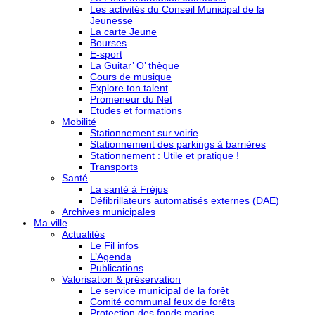
Les activités du Conseil Municipal de la
Jeunesse
La carte Jeune
Bourses
E-sport
La Guitar’ O’ thèque
Cours de musique
Explore ton talent
Promeneur du Net
Etudes et formations
Mobilité
Stationnement sur voirie
Stationnement des parkings à barrières
Stationnement : Utile et pratique !
Transports
Santé
La santé à Fréjus
Défibrillateurs automatisés externes (DAE)
Archives municipales
Ma ville
Actualités
Le Fil infos
L’Agenda
Publications
Valorisation & préservation
Le service municipal de la forêt
Comité communal feux de forêts
Protection des fonds marins