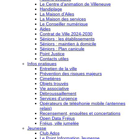
Le Centre d’animation de Villeneuve
Handiplage
La Maison d’Ailes
La Maison des services
Le Conseiller numérique
Aides
Contrat de Ville 2024-2030
Séniors : les établissements
Séniors : maintien à domicile
Séniors : Plan canicule
Point Justice
Contacts utiles
Infos pratiques
Entretien de la ville
Prévention des risques majeurs
Cimetières
Objets trouvés
Vie associative
Débroussaillement
Services d’urgence
Opérateurs de téléphonie mobile (antennes
relais)
Recensement, enquêtes et concertations
Open Data Fréjus
Fréjus, ville jumelée
Jeunesse
Club Ados
Le Point Information Jeunesse