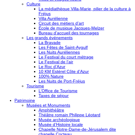
Culture
La médiathèque Villa-Marie, pilier de la culture à
Fréjus
Villa Aurélienne
Circuit des métiers d’art
École de musique Jacques-Melzer
Bureau d’accueil des tournages
Les grands événements
La Bravade
Les Fêtes de Saint-Aygulf
Les Nuits Auréliennes
Le Festival du court métrage
Le Festival de l’air
Le Roc d’Azur
10 KM Estérel Côte d’Azur
100% Nature
Les Nuits de Port-Fréjus
Tourisme
L’Office de Tourisme
Taxes de séjour
Patrimoine
Musées et Monuments
Amphithéâtre
Théâtre romain Philippe Léotard
Musée archéologique
Musée d’Histoire locale
Chapelle Notre-Dame-de-Jérusalem dite
chapelle Cocteau