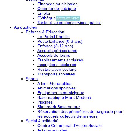
Finances municipales
Commande publique
Emploi
CVthèque
RECRUTEMENT
Tarifs et taxes des services publics
Au quotidien
Enfance & Education
Le Portail Famille
Petite Enfance (0-3 ans)
Enfance (3-12 ans)
Accueils périscolaires
Accueils de loisirs
Etablissements scolaires
Inscriptions scolaires
Restauration scolaire
Transports scolaires
Sports
A lire : Généralités
Animations sportives
Equipements municipaux
Base nautique Marc-Modena
Piscines
Skatepark Base nature
Réservation des périmètres de baignade pour
les accueils collectifs de mineurs
Social & solidarité
Centre Communal d’Action Sociale
Actions sociales