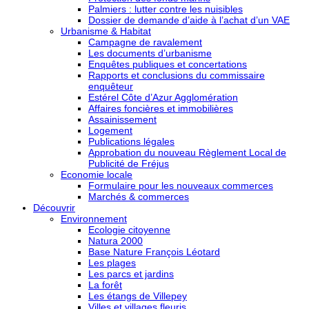
Palmiers : lutter contre les nuisibles
Dossier de demande d’aide à l’achat d’un VAE
Urbanisme & Habitat
Campagne de ravalement
Les documents d’urbanisme
Enquêtes publiques et concertations
Rapports et conclusions du commissaire
enquêteur
Estérel Côte d’Azur Agglomération
Affaires foncières et immobilières
Assainissement
Logement
Publications légales
Approbation du nouveau Règlement Local de
Publicité de Fréjus
Economie locale
Formulaire pour les nouveaux commerces
Marchés & commerces
Découvrir
Environnement
Ecologie citoyenne
Natura 2000
Base Nature François Léotard
Les plages
Les parcs et jardins
La forêt
Les étangs de Villepey
Villes et villages fleuris