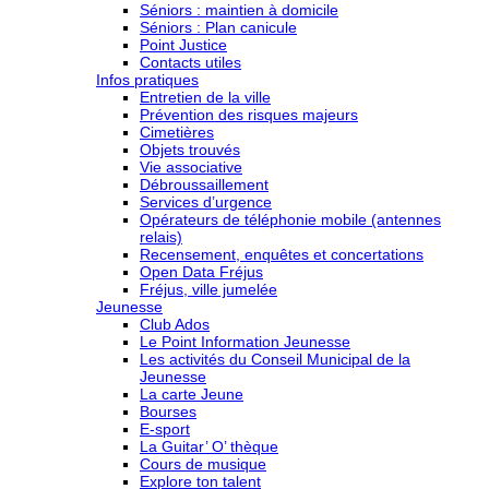
Séniors : maintien à domicile
Séniors : Plan canicule
Point Justice
Contacts utiles
Infos pratiques
Entretien de la ville
Prévention des risques majeurs
Cimetières
Objets trouvés
Vie associative
Débroussaillement
Services d’urgence
Opérateurs de téléphonie mobile (antennes
relais)
Recensement, enquêtes et concertations
Open Data Fréjus
Fréjus, ville jumelée
Jeunesse
Club Ados
Le Point Information Jeunesse
Les activités du Conseil Municipal de la
Jeunesse
La carte Jeune
Bourses
E-sport
La Guitar’ O’ thèque
Cours de musique
Explore ton talent