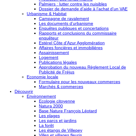
Palmiers : lutter contre les nuisibles
Dossier de demande d’aide à l’achat d’un VAE
Urbanisme & Habitat
Campagne de ravalement
Les documents d’urbanisme
Enquêtes publiques et concertations
Rapports et conclusions du commissaire
enquêteur
Estérel Côte d’Azur Agglomération
Affaires foncières et immobilières
Assainissement
Logement
Publications légales
Approbation du nouveau Règlement Local de
Publicité de Fréjus
Economie locale
Formulaire pour les nouveaux commerces
Marchés & commerces
Découvrir
Environnement
Ecologie citoyenne
Natura 2000
Base Nature François Léotard
Les plages
Les parcs et jardins
La forêt
Les étangs de Villepey
Villes et villages fleuris