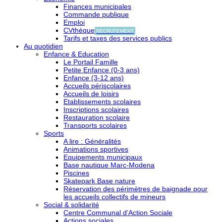
Finances municipales
Commande publique
Emploi
CVthèque
RECRUTEMENT
Tarifs et taxes des services publics
Au quotidien
Enfance & Education
Le Portail Famille
Petite Enfance (0-3 ans)
Enfance (3-12 ans)
Accueils périscolaires
Accueils de loisirs
Etablissements scolaires
Inscriptions scolaires
Restauration scolaire
Transports scolaires
Sports
A lire : Généralités
Animations sportives
Equipements municipaux
Base nautique Marc-Modena
Piscines
Skatepark Base nature
Réservation des périmètres de baignade pour
les accueils collectifs de mineurs
Social & solidarité
Centre Communal d’Action Sociale
Actions sociales