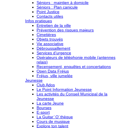
Séniors : maintien à domicile
Séniors : Plan canicule
Point Justice
Contacts utiles
Infos pratiques
Entretien de la ville
Prévention des risques majeurs
Cimetières
Objets trouvés
Vie associative
Débroussaillement
Services d’urgence
Opérateurs de téléphonie mobile (antennes
relais)
Recensement, enquêtes et concertations
Open Data Fréjus
Fréjus, ville jumelée
Jeunesse
Club Ados
Le Point Information Jeunesse
Les activités du Conseil Municipal de la
Jeunesse
La carte Jeune
Bourses
E-sport
La Guitar’ O’ thèque
Cours de musique
Explore ton talent