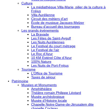
Culture
La médiathèque Villa-Marie, pilier de la culture à
Fréjus
Villa Aurélienne
Circuit des métiers d’art
École de musique Jacques-Melzer
Bureau d’accueil des tournages
Les grands événements
La Bravade
Les Fêtes de Saint-Aygulf
Les Nuits Auréliennes
Le Festival du court métrage
Le Festival de l’air
Le Roc d’Azur
10 KM Estérel Côte d’Azur
100% Nature
Les Nuits de Port-Fréjus
Tourisme
L’Office de Tourisme
Taxes de séjour
Patrimoine
Musées et Monuments
Amphithéâtre
Théâtre romain Philippe Léotard
Musée archéologique
Musée d’Histoire locale
Chapelle Notre-Dame-de-Jérusalem dite
chapelle Cocteau