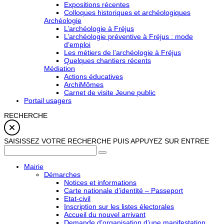
Expositions récentes
Colloques historiques et archéologiques
Archéologie
L’archéologie à Fréjus
L’archéologie préventive à Fréjus : mode
d’emploi
Les métiers de l’archéologie à Fréjus
Quelques chantiers récents
Médiation
Actions éducatives
ArchiMômes
Carnet de visite Jeune public
Portail usagers
RECHERCHE
SAISISSEZ VOTRE RECHERCHE PUIS APPUYEZ SUR ENTREE
Mairie
Démarches
Notices et informations
Carte nationale d’identité – Passeport
Etat-civil
Inscription sur les listes électorales
Accueil du nouvel arrivant
Demande d’organisation d’une manifestation