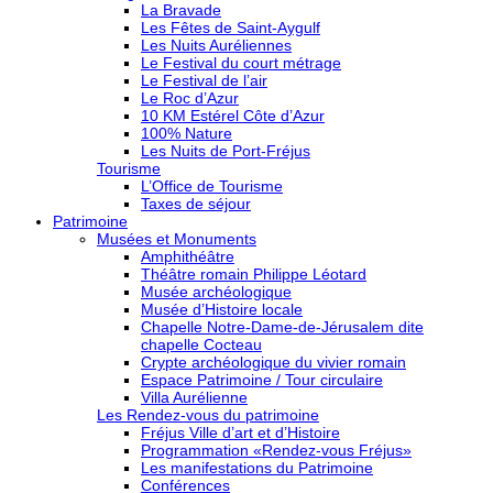
La Bravade
Les Fêtes de Saint-Aygulf
Les Nuits Auréliennes
Le Festival du court métrage
Le Festival de l’air
Le Roc d’Azur
10 KM Estérel Côte d’Azur
100% Nature
Les Nuits de Port-Fréjus
Tourisme
L’Office de Tourisme
Taxes de séjour
Patrimoine
Musées et Monuments
Amphithéâtre
Théâtre romain Philippe Léotard
Musée archéologique
Musée d’Histoire locale
Chapelle Notre-Dame-de-Jérusalem dite
chapelle Cocteau
Crypte archéologique du vivier romain
Espace Patrimoine / Tour circulaire
Villa Aurélienne
Les Rendez-vous du patrimoine
Fréjus Ville d’art et d’Histoire
Programmation «Rendez-vous Fréjus»
Les manifestations du Patrimoine
Conférences