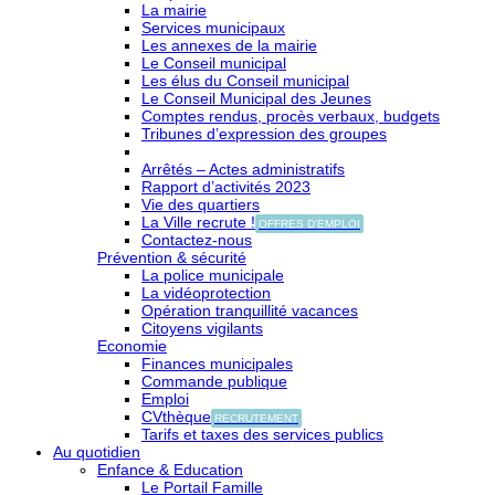
La mairie
Services municipaux
Les annexes de la mairie
Le Conseil municipal
Les élus du Conseil municipal
Le Conseil Municipal des Jeunes
Comptes rendus, procès verbaux, budgets
Tribunes d’expression des groupes
Arrêtés – Actes administratifs
Rapport d’activités 2023
Vie des quartiers
La Ville recrute !
OFFRES D'EMPLOI
Contactez-nous
Prévention & sécurité
La police municipale
La vidéoprotection
Opération tranquillité vacances
Citoyens vigilants
Economie
Finances municipales
Commande publique
Emploi
CVthèque
RECRUTEMENT
Tarifs et taxes des services publics
Au quotidien
Enfance & Education
Le Portail Famille