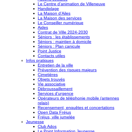
Le Centre d’animation de Villeneuve
Handiplage
La Maison d’Ailes
La Maison des services
Le Conseiller numérique
Aides
Contrat de Ville 2024-2030
Séniors : les établissements
Séniors : maintien à domicile
Séniors : Plan canicule
Point Justice
Contacts utiles
Infos pratiques
Entretien de la ville
Prévention des risques majeurs
Cimetières
Objets trouvés
Vie associative
Débroussaillement
Services d’urgence
Opérateurs de téléphonie mobile (antennes
relais)
Recensement, enquêtes et concertations
Open Data Fréjus
Fréjus, ville jumelée
Jeunesse
Club Ados
Le Point Information Jeunesse