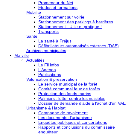
Promeneur du Net
Etudes et formations
Mobilité
Stationnement sur voirie
Stationnement des parkings à barrières
Stationnement : Utile et pratique !
Transports
Santé
La santé à Fréjus
Défibrillateurs automatisés externes (DAE)
Archives municipales
Ma ville
Actualités
Le Fil infos
L’Agenda
Publications
Valorisation & préservation
Le service municipal de la forêt
Comité communal feux de forêts
Protection des fonds marins
Palmiers : lutter contre les nuisibles
Dossier de demande d’aide à l’achat d’un VAE
Urbanisme & Habitat
Campagne de ravalement
Les documents d’urbanisme
Enquêtes publiques et concertations
Rapports et conclusions du commissaire
enquêteur