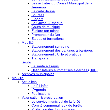
Les activités du Conseil Municipal de la
Jeunesse
La carte Jeune
Bourses
E-sport
La Guitar’ O’ thèque
Cours de musique
Explore ton talent
Promeneur du Net
Etudes et formations
Mobilité
Stationnement sur voirie
Stationnement des parkings à barrières
Stationnement : Utile et pratique !
Transports
Santé
La santé à Fréjus
Défibrillateurs automatisés externes (DAE)
Archives municipales
Ma ville
Actualités
Le Fil infos
L’Agenda
Publications
Valorisation & préservation
Le service municipal de la forêt
Comité communal feux de forêts
Protection des fonds marins