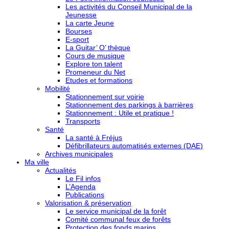
Les activités du Conseil Municipal de la
Jeunesse
La carte Jeune
Bourses
E-sport
La Guitar’ O’ thèque
Cours de musique
Explore ton talent
Promeneur du Net
Etudes et formations
Mobilité
Stationnement sur voirie
Stationnement des parkings à barrières
Stationnement : Utile et pratique !
Transports
Santé
La santé à Fréjus
Défibrillateurs automatisés externes (DAE)
Archives municipales
Ma ville
Actualités
Le Fil infos
L’Agenda
Publications
Valorisation & préservation
Le service municipal de la forêt
Comité communal feux de forêts
Protection des fonds marins