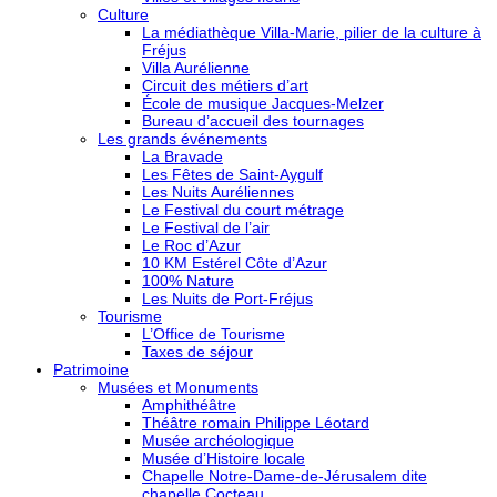
Culture
La médiathèque Villa-Marie, pilier de la culture à
Fréjus
Villa Aurélienne
Circuit des métiers d’art
École de musique Jacques-Melzer
Bureau d’accueil des tournages
Les grands événements
La Bravade
Les Fêtes de Saint-Aygulf
Les Nuits Auréliennes
Le Festival du court métrage
Le Festival de l’air
Le Roc d’Azur
10 KM Estérel Côte d’Azur
100% Nature
Les Nuits de Port-Fréjus
Tourisme
L’Office de Tourisme
Taxes de séjour
Patrimoine
Musées et Monuments
Amphithéâtre
Théâtre romain Philippe Léotard
Musée archéologique
Musée d’Histoire locale
Chapelle Notre-Dame-de-Jérusalem dite
chapelle Cocteau