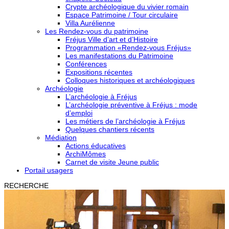
Crypte archéologique du vivier romain
Espace Patrimoine / Tour circulaire
Villa Aurélienne
Les Rendez-vous du patrimoine
Fréjus Ville d’art et d’Histoire
Programmation «Rendez-vous Fréjus»
Les manifestations du Patrimoine
Conférences
Expositions récentes
Colloques historiques et archéologiques
Archéologie
L’archéologie à Fréjus
L’archéologie préventive à Fréjus : mode
d’emploi
Les métiers de l’archéologie à Fréjus
Quelques chantiers récents
Médiation
Actions éducatives
ArchiMômes
Carnet de visite Jeune public
Portail usagers
RECHERCHE