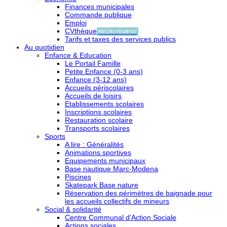
Finances municipales
Commande publique
Emploi
CVthèque
RECRUTEMENT
Tarifs et taxes des services publics
Au quotidien
Enfance & Education
Le Portail Famille
Petite Enfance (0-3 ans)
Enfance (3-12 ans)
Accueils périscolaires
Accueils de loisirs
Etablissements scolaires
Inscriptions scolaires
Restauration scolaire
Transports scolaires
Sports
A lire : Généralités
Animations sportives
Equipements municipaux
Base nautique Marc-Modena
Piscines
Skatepark Base nature
Réservation des périmètres de baignade pour
les accueils collectifs de mineurs
Social & solidarité
Centre Communal d’Action Sociale
Actions sociales