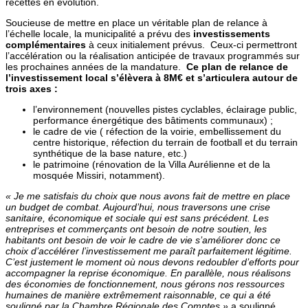
recettes en évolution.
Soucieuse de mettre en place un véritable plan de relance à
l’échelle locale, la municipalité a prévu des
investissements
complémentaires
à ceux initialement prévus. Ceux-ci permettront
l’accélération ou la réalisation anticipée de travaux programmés sur
les prochaines années de la mandature.
Ce plan de relance de
l’investissement local s’élèvera à 8M€ et s’articulera autour de
trois axes :
l’environnement (nouvelles pistes cyclables, éclairage public,
performance énergétique des bâtiments communaux) ;
le cadre de vie ( réfection de la voirie, embellissement du
centre historique, réfection du terrain de football et du terrain
synthétique de la base nature, etc.)
le patrimoine (rénovation de la Villa Aurélienne et de la
mosquée Missiri, notamment).
« Je me satisfais du choix que nous avons fait de mettre en place
un budget de combat. Aujourd’hui, nous traversons une crise
sanitaire, économique et sociale qui est sans précédent. Les
entreprises et commerçants ont besoin de notre soutien, les
habitants ont besoin de voir le cadre de vie s’améliorer donc ce
choix d’accélérer l’investissement me paraît parfaitement légitime.
C’est justement le moment où nous devons redoubler d’efforts pour
accompagner la reprise économique. En parallèle, nous réalisons
des économies de fonctionnement, nous gérons nos ressources
humaines de manière extrêmement raisonnable, ce qui a été
souligné par la Chambre Régionale des Comptes »
a souligné