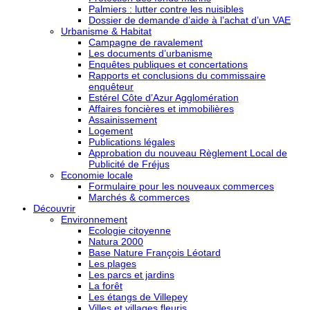
Palmiers : lutter contre les nuisibles
Dossier de demande d’aide à l’achat d’un VAE
Urbanisme & Habitat
Campagne de ravalement
Les documents d’urbanisme
Enquêtes publiques et concertations
Rapports et conclusions du commissaire
enquêteur
Estérel Côte d’Azur Agglomération
Affaires foncières et immobilières
Assainissement
Logement
Publications légales
Approbation du nouveau Règlement Local de
Publicité de Fréjus
Economie locale
Formulaire pour les nouveaux commerces
Marchés & commerces
Découvrir
Environnement
Ecologie citoyenne
Natura 2000
Base Nature François Léotard
Les plages
Les parcs et jardins
La forêt
Les étangs de Villepey
Villes et villages fleuris