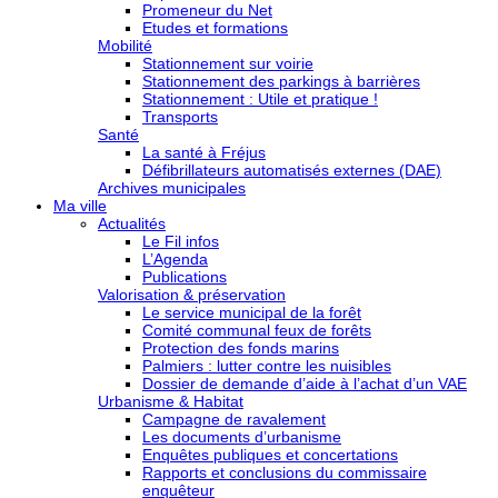
Promeneur du Net
Etudes et formations
Mobilité
Stationnement sur voirie
Stationnement des parkings à barrières
Stationnement : Utile et pratique !
Transports
Santé
La santé à Fréjus
Défibrillateurs automatisés externes (DAE)
Archives municipales
Ma ville
Actualités
Le Fil infos
L’Agenda
Publications
Valorisation & préservation
Le service municipal de la forêt
Comité communal feux de forêts
Protection des fonds marins
Palmiers : lutter contre les nuisibles
Dossier de demande d’aide à l’achat d’un VAE
Urbanisme & Habitat
Campagne de ravalement
Les documents d’urbanisme
Enquêtes publiques et concertations
Rapports et conclusions du commissaire
enquêteur