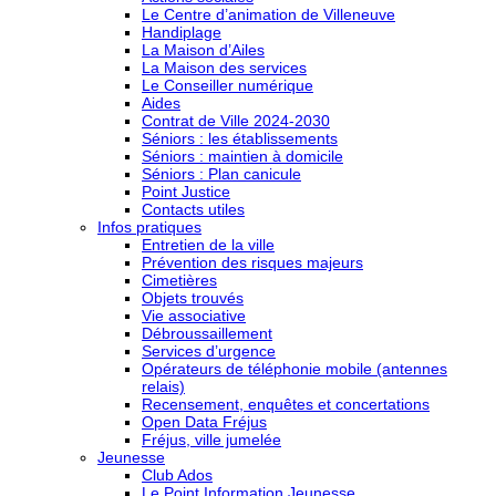
Le Centre d’animation de Villeneuve
Handiplage
La Maison d’Ailes
La Maison des services
Le Conseiller numérique
Aides
Contrat de Ville 2024-2030
Séniors : les établissements
Séniors : maintien à domicile
Séniors : Plan canicule
Point Justice
Contacts utiles
Infos pratiques
Entretien de la ville
Prévention des risques majeurs
Cimetières
Objets trouvés
Vie associative
Débroussaillement
Services d’urgence
Opérateurs de téléphonie mobile (antennes
relais)
Recensement, enquêtes et concertations
Open Data Fréjus
Fréjus, ville jumelée
Jeunesse
Club Ados
Le Point Information Jeunesse