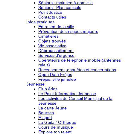
Séniors : maintien à domicile
Séniors : Plan canicule
Point Justice
Contacts utiles
Infos pratiques
Entretien de la ville
Prévention des risques majeurs
Cimetières
Objets trouvés
Vie associative
Débroussaillement
Services d’urgence
Opérateurs de téléphonie mobile (antennes
relais)
Recensement, enquêtes et concertations
Open Data Fréjus
Fréjus, ville jumelée
Jeunesse
Club Ados
Le Point Information Jeunesse
Les activités du Conseil Municipal de la
Jeunesse
La carte Jeune
Bourses
E-sport
La Guitar’ O’ thèque
Cours de musique
Explore ton talent