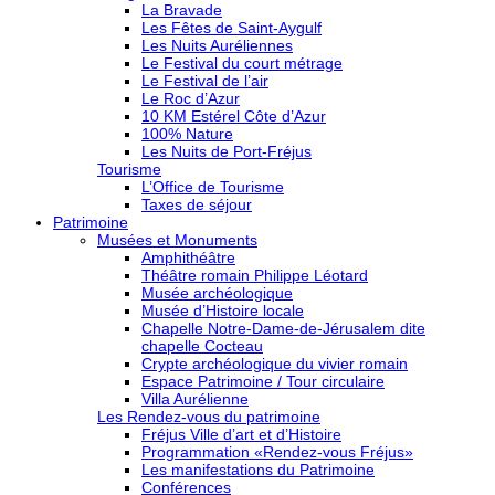
La Bravade
Les Fêtes de Saint-Aygulf
Les Nuits Auréliennes
Le Festival du court métrage
Le Festival de l’air
Le Roc d’Azur
10 KM Estérel Côte d’Azur
100% Nature
Les Nuits de Port-Fréjus
Tourisme
L’Office de Tourisme
Taxes de séjour
Patrimoine
Musées et Monuments
Amphithéâtre
Théâtre romain Philippe Léotard
Musée archéologique
Musée d’Histoire locale
Chapelle Notre-Dame-de-Jérusalem dite
chapelle Cocteau
Crypte archéologique du vivier romain
Espace Patrimoine / Tour circulaire
Villa Aurélienne
Les Rendez-vous du patrimoine
Fréjus Ville d’art et d’Histoire
Programmation «Rendez-vous Fréjus»
Les manifestations du Patrimoine
Conférences