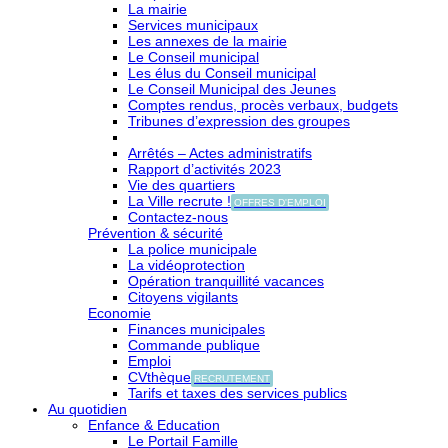
La mairie
Services municipaux
Les annexes de la mairie
Le Conseil municipal
Les élus du Conseil municipal
Le Conseil Municipal des Jeunes
Comptes rendus, procès verbaux, budgets
Tribunes d’expression des groupes
Arrêtés – Actes administratifs
Rapport d’activités 2023
Vie des quartiers
La Ville recrute !
OFFRES D'EMPLOI
Contactez-nous
Prévention & sécurité
La police municipale
La vidéoprotection
Opération tranquillité vacances
Citoyens vigilants
Economie
Finances municipales
Commande publique
Emploi
CVthèque
RECRUTEMENT
Tarifs et taxes des services publics
Au quotidien
Enfance & Education
Le Portail Famille