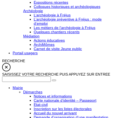
Expositions récentes
Colloques historiques et archéologiques
Archéologie
L’archéologie à Fréjus
L’archéologie préventive à Fréjus : mode
d’emploi
Les métiers de l’archéologie à Fréjus
Quelques chantiers récents
Médiation
Actions éducatives
ArchiMômes
Carnet de visite Jeune public
Portail usagers
RECHERCHE
SAISISSEZ VOTRE RECHERCHE PUIS APPUYEZ SUR ENTREE
Mairie
Démarches
Notices et informations
Carte nationale d’identité – Passeport
Etat-civil
Inscription sur les listes électorales
Accueil du nouvel arrivant
Demande d’organisation d’une manifestation