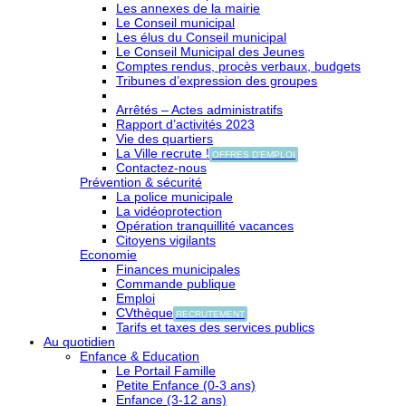
Les annexes de la mairie
Le Conseil municipal
Les élus du Conseil municipal
Le Conseil Municipal des Jeunes
Comptes rendus, procès verbaux, budgets
Tribunes d’expression des groupes
Arrêtés – Actes administratifs
Rapport d’activités 2023
Vie des quartiers
La Ville recrute !
OFFRES D'EMPLOI
Contactez-nous
Prévention & sécurité
La police municipale
La vidéoprotection
Opération tranquillité vacances
Citoyens vigilants
Economie
Finances municipales
Commande publique
Emploi
CVthèque
RECRUTEMENT
Tarifs et taxes des services publics
Au quotidien
Enfance & Education
Le Portail Famille
Petite Enfance (0-3 ans)
Enfance (3-12 ans)