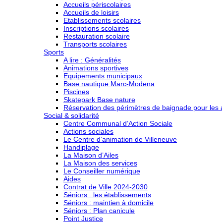
Accueils périscolaires
Accueils de loisirs
Etablissements scolaires
Inscriptions scolaires
Restauration scolaire
Transports scolaires
Sports
A lire : Généralités
Animations sportives
Equipements municipaux
Base nautique Marc-Modena
Piscines
Skatepark Base nature
Réservation des périmètres de baignade pour les a
Social & solidarité
Centre Communal d’Action Sociale
Actions sociales
Le Centre d’animation de Villeneuve
Handiplage
La Maison d’Ailes
La Maison des services
Le Conseiller numérique
Aides
Contrat de Ville 2024-2030
Séniors : les établissements
Séniors : maintien à domicile
Séniors : Plan canicule
Point Justice