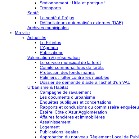
Stationnement : Utile et pratique !
Transports
Santé
La santé à Fréjus
Défibrillateurs automatisés externes (DAE)
Archives municipales
Ma ville
Actualités
Le Fil infos
L’Agenda
Publications
Valorisation & préservation
Le service municipal de la forêt
Comité communal feux de forêts
Protection des fonds marins
Palmiers : lutter contre les nuisibles
Dossier de demande d’aide à l’achat d’un VAE
Urbanisme & Habitat
Campagne de ravalement
Les documents d’urbanisme
Enquêtes publiques et concertations
Rapports et conclusions du commissaire enquêteu
Estérel Côte d’Azur Agglomération
Affaires foncières et immobilières
Assainissement
Logement
Publications légales
Approbation du nouveau Règlement Local de Publi