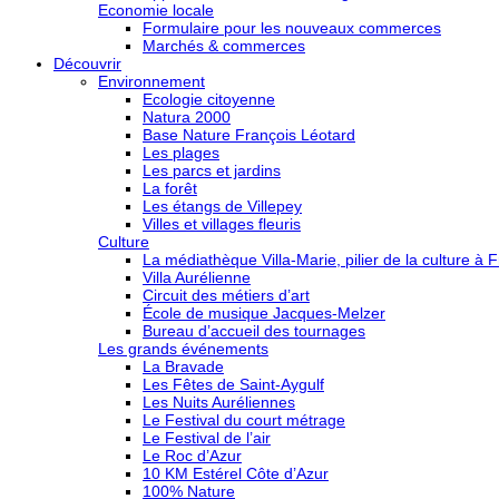
Economie locale
Formulaire pour les nouveaux commerces
Marchés & commerces
Découvrir
Environnement
Ecologie citoyenne
Natura 2000
Base Nature François Léotard
Les plages
Les parcs et jardins
La forêt
Les étangs de Villepey
Villes et villages fleuris
Culture
La médiathèque Villa-Marie, pilier de la culture à F
Villa Aurélienne
Circuit des métiers d’art
École de musique Jacques-Melzer
Bureau d’accueil des tournages
Les grands événements
La Bravade
Les Fêtes de Saint-Aygulf
Les Nuits Auréliennes
Le Festival du court métrage
Le Festival de l’air
Le Roc d’Azur
10 KM Estérel Côte d’Azur
100% Nature