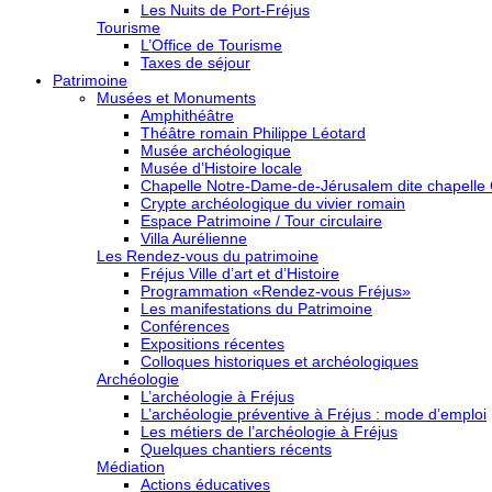
Les Nuits de Port-Fréjus
Tourisme
L’Office de Tourisme
Taxes de séjour
Patrimoine
Musées et Monuments
Amphithéâtre
Théâtre romain Philippe Léotard
Musée archéologique
Musée d’Histoire locale
Chapelle Notre-Dame-de-Jérusalem dite chapelle
Crypte archéologique du vivier romain
Espace Patrimoine / Tour circulaire
Villa Aurélienne
Les Rendez-vous du patrimoine
Fréjus Ville d’art et d’Histoire
Programmation «Rendez-vous Fréjus»
Les manifestations du Patrimoine
Conférences
Expositions récentes
Colloques historiques et archéologiques
Archéologie
L’archéologie à Fréjus
L’archéologie préventive à Fréjus : mode d’emploi
Les métiers de l’archéologie à Fréjus
Quelques chantiers récents
Médiation
Actions éducatives