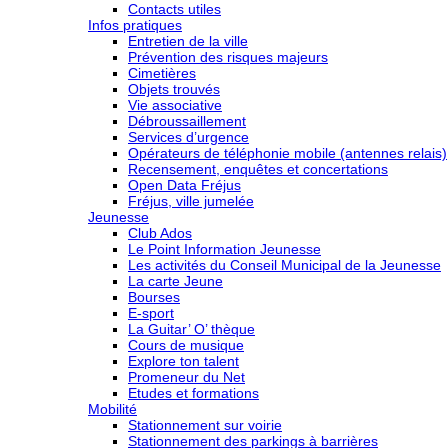
Contacts utiles
Infos pratiques
Entretien de la ville
Prévention des risques majeurs
Cimetières
Objets trouvés
Vie associative
Débroussaillement
Services d’urgence
Opérateurs de téléphonie mobile (antennes relais)
Recensement, enquêtes et concertations
Open Data Fréjus
Fréjus, ville jumelée
Jeunesse
Club Ados
Le Point Information Jeunesse
Les activités du Conseil Municipal de la Jeunesse
La carte Jeune
Bourses
E-sport
La Guitar’ O’ thèque
Cours de musique
Explore ton talent
Promeneur du Net
Etudes et formations
Mobilité
Stationnement sur voirie
Stationnement des parkings à barrières