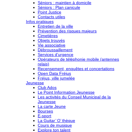
Séniors : maintien à domicile
Séniors : Plan canicule
Point Justice
Contacts utiles
Infos pratiques
Entretien de la ville
Prévention des risques majeurs
Cimetières
Objets trouvés
Vie associative
Débroussaillement
Services d’urgence
Opérateurs de téléphonie mobile (antennes
relais)
Recensement, enquêtes et concertations
Open Data Fréjus
Fréjus, ville jumelée
Jeunesse
Club Ados
Le Point Information Jeunesse
Les activités du Conseil Municipal de la
Jeunesse
La carte Jeune
Bourses
E-sport
La Guitar’ O’ thèque
Cours de musique
Explore ton talent