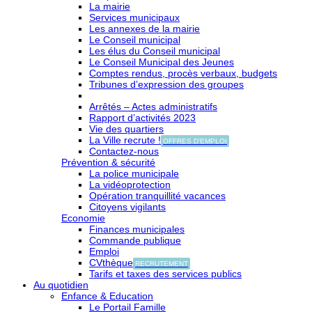
La mairie
Services municipaux
Les annexes de la mairie
Le Conseil municipal
Les élus du Conseil municipal
Le Conseil Municipal des Jeunes
Comptes rendus, procès verbaux, budgets
Tribunes d’expression des groupes
Arrêtés – Actes administratifs
Rapport d’activités 2023
Vie des quartiers
La Ville recrute !
OFFRES D'EMPLOI
Contactez-nous
Prévention & sécurité
La police municipale
La vidéoprotection
Opération tranquillité vacances
Citoyens vigilants
Economie
Finances municipales
Commande publique
Emploi
CVthèque
RECRUTEMENT
Tarifs et taxes des services publics
Au quotidien
Enfance & Education
Le Portail Famille