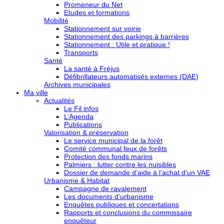
Promeneur du Net
Etudes et formations
Mobilité
Stationnement sur voirie
Stationnement des parkings à barrières
Stationnement : Utile et pratique !
Transports
Santé
La santé à Fréjus
Défibrillateurs automatisés externes (DAE)
Archives municipales
Ma ville
Actualités
Le Fil infos
L’Agenda
Publications
Valorisation & préservation
Le service municipal de la forêt
Comité communal feux de forêts
Protection des fonds marins
Palmiers : lutter contre les nuisibles
Dossier de demande d’aide à l’achat d’un VAE
Urbanisme & Habitat
Campagne de ravalement
Les documents d’urbanisme
Enquêtes publiques et concertations
Rapports et conclusions du commissaire
enquêteur