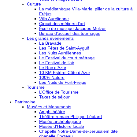
Culture
La médiathèque Villa-Marie, pilier de la culture à
Fréjus
Villa Aurélienne
Circuit des métiers d’art
École de musique Jacques-Melzer
Bureau d’accueil des tournages
Les grands événements
La Bravade
Les Fêtes de Saint-Aygulf
Les Nuits Auréliennes
Le Festival du court métrage
Le Festival de l’air
Le Roc d’Azur
10 KM Estérel Côte d’Azur
100% Nature
Les Nuits de Port-Fréjus
Tourisme
L’Office de Tourisme
Taxes de séjour
Patrimoine
Musées et Monuments
Amphithéâtre
Théâtre romain Philippe Léotard
Musée archéologique
Musée d’Histoire locale
Chapelle Notre-Dame-de-Jérusalem dite
chapelle Cocteau