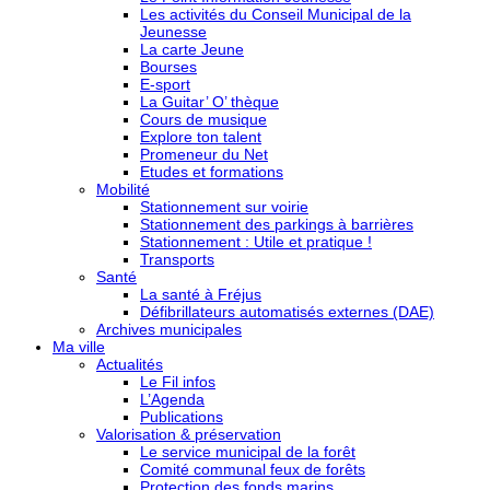
Les activités du Conseil Municipal de la
Jeunesse
La carte Jeune
Bourses
E-sport
La Guitar’ O’ thèque
Cours de musique
Explore ton talent
Promeneur du Net
Etudes et formations
Mobilité
Stationnement sur voirie
Stationnement des parkings à barrières
Stationnement : Utile et pratique !
Transports
Santé
La santé à Fréjus
Défibrillateurs automatisés externes (DAE)
Archives municipales
Ma ville
Actualités
Le Fil infos
L’Agenda
Publications
Valorisation & préservation
Le service municipal de la forêt
Comité communal feux de forêts
Protection des fonds marins