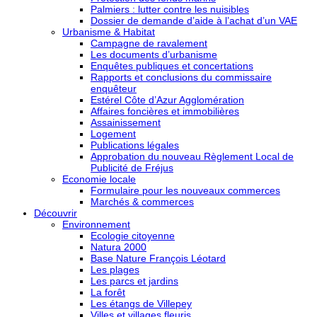
Palmiers : lutter contre les nuisibles
Dossier de demande d’aide à l’achat d’un VAE
Urbanisme & Habitat
Campagne de ravalement
Les documents d’urbanisme
Enquêtes publiques et concertations
Rapports et conclusions du commissaire
enquêteur
Estérel Côte d’Azur Agglomération
Affaires foncières et immobilières
Assainissement
Logement
Publications légales
Approbation du nouveau Règlement Local de
Publicité de Fréjus
Economie locale
Formulaire pour les nouveaux commerces
Marchés & commerces
Découvrir
Environnement
Ecologie citoyenne
Natura 2000
Base Nature François Léotard
Les plages
Les parcs et jardins
La forêt
Les étangs de Villepey
Villes et villages fleuris