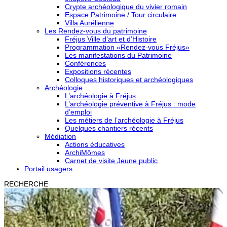
Crypte archéologique du vivier romain
Espace Patrimoine / Tour circulaire
Villa Aurélienne
Les Rendez-vous du patrimoine
Fréjus Ville d’art et d’Histoire
Programmation «Rendez-vous Fréjus»
Les manifestations du Patrimoine
Conférences
Expositions récentes
Colloques historiques et archéologiques
Archéologie
L’archéologie à Fréjus
L’archéologie préventive à Fréjus : mode
d’emploi
Les métiers de l’archéologie à Fréjus
Quelques chantiers récents
Médiation
Actions éducatives
ArchiMômes
Carnet de visite Jeune public
Portail usagers
RECHERCHE