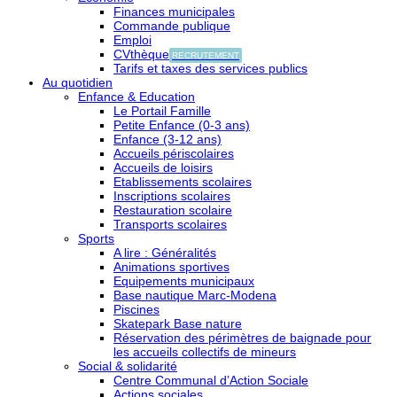
Finances municipales
Commande publique
Emploi
CVthèque
RECRUTEMENT
Tarifs et taxes des services publics
Au quotidien
Enfance & Education
Le Portail Famille
Petite Enfance (0-3 ans)
Enfance (3-12 ans)
Accueils périscolaires
Accueils de loisirs
Etablissements scolaires
Inscriptions scolaires
Restauration scolaire
Transports scolaires
Sports
A lire : Généralités
Animations sportives
Equipements municipaux
Base nautique Marc-Modena
Piscines
Skatepark Base nature
Réservation des périmètres de baignade pour
les accueils collectifs de mineurs
Social & solidarité
Centre Communal d’Action Sociale
Actions sociales