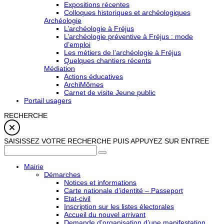
Expositions récentes
Colloques historiques et archéologiques
Archéologie
L’archéologie à Fréjus
L’archéologie préventive à Fréjus : mode
d’emploi
Les métiers de l’archéologie à Fréjus
Quelques chantiers récents
Médiation
Actions éducatives
ArchiMômes
Carnet de visite Jeune public
Portail usagers
RECHERCHE
SAISISSEZ VOTRE RECHERCHE PUIS APPUYEZ SUR ENTREE
Mairie
Démarches
Notices et informations
Carte nationale d’identité – Passeport
Etat-civil
Inscription sur les listes électorales
Accueil du nouvel arrivant
Demande d’organisation d’une manifestation