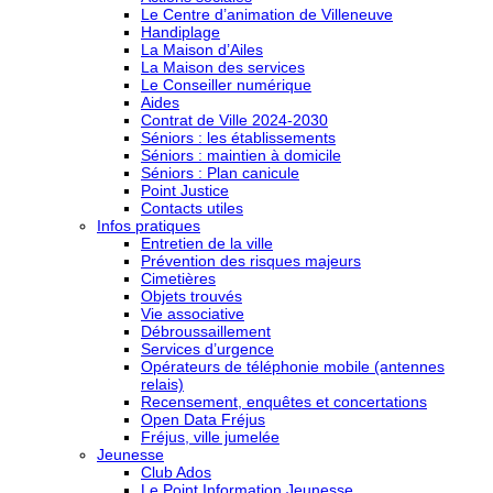
Le Centre d’animation de Villeneuve
Handiplage
La Maison d’Ailes
La Maison des services
Le Conseiller numérique
Aides
Contrat de Ville 2024-2030
Séniors : les établissements
Séniors : maintien à domicile
Séniors : Plan canicule
Point Justice
Contacts utiles
Infos pratiques
Entretien de la ville
Prévention des risques majeurs
Cimetières
Objets trouvés
Vie associative
Débroussaillement
Services d’urgence
Opérateurs de téléphonie mobile (antennes
relais)
Recensement, enquêtes et concertations
Open Data Fréjus
Fréjus, ville jumelée
Jeunesse
Club Ados
Le Point Information Jeunesse