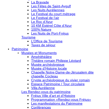
La Bravade
Les Fêtes de Saint-Aygulf
Les Nuits Auréliennes
Le Festival du court métrage
Le Festival de l’air
Le Roc d’Azur
10 KM Estérel Côte d’Azur
100% Nature
Les Nuits de Port-Fréjus
Tourisme
L’Office de Tourisme
Taxes de séjour
Patrimoine
Musées et Monuments
Amphithéâtre
Théâtre romain Philippe Léotard
Musée archéologique
Musée d’Histoire locale
Chapelle Notre-Dame-de-Jérusalem dite
chapelle Cocteau
Crypte archéologique du vivier romain
Espace Patrimoine / Tour circulaire
Villa Aurélienne
Les Rendez-vous du patrimoine
Fréjus Ville d’art et d’Histoire
Programmation «Rendez-vous Fréjus»
Les manifestations du Patrimoine
Conférences