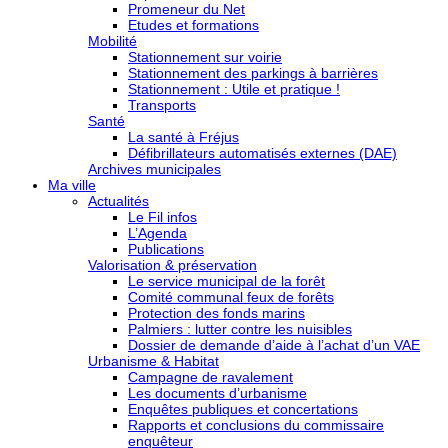
Promeneur du Net
Etudes et formations
Mobilité
Stationnement sur voirie
Stationnement des parkings à barrières
Stationnement : Utile et pratique !
Transports
Santé
La santé à Fréjus
Défibrillateurs automatisés externes (DAE)
Archives municipales
Ma ville
Actualités
Le Fil infos
L’Agenda
Publications
Valorisation & préservation
Le service municipal de la forêt
Comité communal feux de forêts
Protection des fonds marins
Palmiers : lutter contre les nuisibles
Dossier de demande d’aide à l’achat d’un VAE
Urbanisme & Habitat
Campagne de ravalement
Les documents d’urbanisme
Enquêtes publiques et concertations
Rapports et conclusions du commissaire
enquêteur