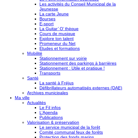
Les activités du Conseil Municipal de la
Jeunesse
La carte Jeune
Bourses
E-sport
La Guitar’ O’ thèque
Cours de musique
Explore ton talent
Promeneur du Net
Etudes et formations
Mobilité
Stationnement sur voirie
Stationnement des parkings à barrières
Stationnement : Utile et pratique !
Transports
Santé
La santé à Fréjus
Défibrillateurs automatisés externes (DAE)
Archives municipales
Ma ville
Actualités
Le Fil infos
L’Agenda
Publications
Valorisation & préservation
Le service municipal de la forêt
Comité communal feux de forêts
Protection des fonds marins