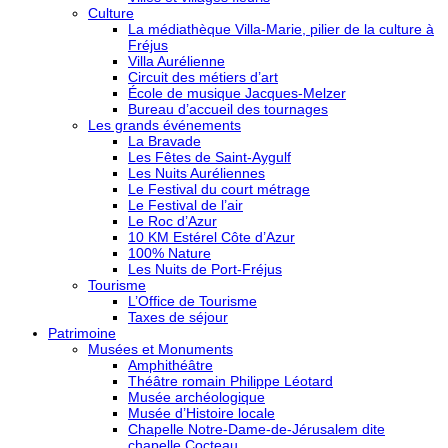
Culture
La médiathèque Villa-Marie, pilier de la culture à
Fréjus
Villa Aurélienne
Circuit des métiers d’art
École de musique Jacques-Melzer
Bureau d’accueil des tournages
Les grands événements
La Bravade
Les Fêtes de Saint-Aygulf
Les Nuits Auréliennes
Le Festival du court métrage
Le Festival de l’air
Le Roc d’Azur
10 KM Estérel Côte d’Azur
100% Nature
Les Nuits de Port-Fréjus
Tourisme
L’Office de Tourisme
Taxes de séjour
Patrimoine
Musées et Monuments
Amphithéâtre
Théâtre romain Philippe Léotard
Musée archéologique
Musée d’Histoire locale
Chapelle Notre-Dame-de-Jérusalem dite
chapelle Cocteau