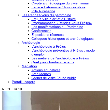
Crypte archéologique du vivier romain
Espace Patrimoine / Tour circulaire
Villa Aurélienne
Les Rendez-vous du patrimoine
Fréjus Ville d’art et d’Histoire
Programmation «Rendez-vous Fréjus»
Les manifestations du Patrimoine
Conférences
Expositions récentes
Colloques historiques et archéologiques
Archéologie
L’archéologie à Fréjus
L’archéologie préventive à Fréjus : mode
d’emploi
Les métiers de l’archéologie à Fréjus
Quelques chantiers récents
Médiation
Actions éducatives
ArchiMômes
Carnet de visite Jeune public
Portail usagers
RECHERCHE