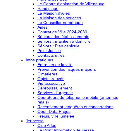
Le Centre d’animation de Villeneuve
Handiplage
La Maison d’Ailes
La Maison des services
Le Conseiller numérique
Aides
Contrat de Ville 2024-2030
Séniors : les établissements
Séniors : maintien à domicile
Séniors : Plan canicule
Point Justice
Contacts utiles
Infos pratiques
Entretien de la ville
Prévention des risques majeurs
Cimetières
Objets trouvés
Vie associative
Débroussaillement
Services d’urgence
Opérateurs de téléphonie mobile (antennes
relais)
Recensement, enquêtes et concertations
Open Data Fréjus
Fréjus, ville jumelée
Jeunesse
Club Ados
Le Point Information Jeunesse