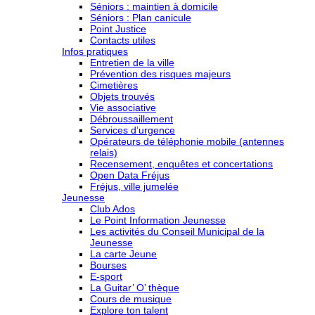
Séniors : maintien à domicile
Séniors : Plan canicule
Point Justice
Contacts utiles
Infos pratiques
Entretien de la ville
Prévention des risques majeurs
Cimetières
Objets trouvés
Vie associative
Débroussaillement
Services d’urgence
Opérateurs de téléphonie mobile (antennes
relais)
Recensement, enquêtes et concertations
Open Data Fréjus
Fréjus, ville jumelée
Jeunesse
Club Ados
Le Point Information Jeunesse
Les activités du Conseil Municipal de la
Jeunesse
La carte Jeune
Bourses
E-sport
La Guitar’ O’ thèque
Cours de musique
Explore ton talent