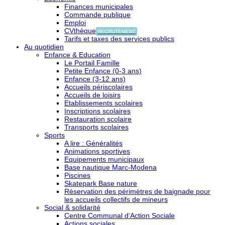
Finances municipales
Commande publique
Emploi
CVthèque
RECRUTEMENT
Tarifs et taxes des services publics
Au quotidien
Enfance & Education
Le Portail Famille
Petite Enfance (0-3 ans)
Enfance (3-12 ans)
Accueils périscolaires
Accueils de loisirs
Etablissements scolaires
Inscriptions scolaires
Restauration scolaire
Transports scolaires
Sports
A lire : Généralités
Animations sportives
Equipements municipaux
Base nautique Marc-Modena
Piscines
Skatepark Base nature
Réservation des périmètres de baignade pour
les accueils collectifs de mineurs
Social & solidarité
Centre Communal d’Action Sociale
Actions sociales