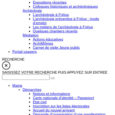
Expositions récentes
Colloques historiques et archéologiques
Archéologie
L’archéologie à Fréjus
L’archéologie préventive à Fréjus : mode
d’emploi
Les métiers de l’archéologie à Fréjus
Quelques chantiers récents
Médiation
Actions éducatives
ArchiMômes
Carnet de visite Jeune public
Portail usagers
RECHERCHE
SAISISSEZ VOTRE RECHERCHE PUIS APPUYEZ SUR ENTREE
Mairie
Démarches
Notices et informations
Carte nationale d’identité – Passeport
Etat-civil
Inscription sur les listes électorales
Accueil du nouvel arrivant
Demande d’organisation d’une manifestation