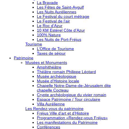
La Bravade
Les Fêtes de Saint-Aygulf
Les Nuits Auréliennes
Le Festival du court métrage
Le Festival de l’air
Le Roc d’Azur
10 KM Estérel Côte d’Azur
100% Nature
Les Nuits de Port-Fréjus
Tourisme
L’Office de Tourisme
Taxes de séjour
Patrimoine
Musées et Monuments
Amphithéâtre
Théâtre romain Philippe Léotard
Musée archéologique
Musée d’Histoire locale
Chapelle Notre-Dame-de-Jérusalem dite
chapelle Cocteau
Crypte archéologique du vivier romain
Espace Patrimoine / Tour circulaire
Villa Aurélienne
Les Rendez-vous du patrimoine
Fréjus Ville d’art et d’Histoire
Programmation «Rendez-vous Fréjus»
Les manifestations du Patrimoine
Conférences