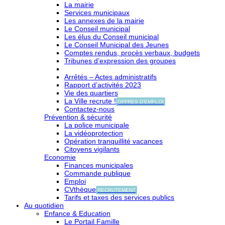
La mairie
Services municipaux
Les annexes de la mairie
Le Conseil municipal
Les élus du Conseil municipal
Le Conseil Municipal des Jeunes
Comptes rendus, procès verbaux, budgets
Tribunes d’expression des groupes
Arrêtés – Actes administratifs
Rapport d’activités 2023
Vie des quartiers
La Ville recrute !
OFFRES D'EMPLOI
Contactez-nous
Prévention & sécurité
La police municipale
La vidéoprotection
Opération tranquillité vacances
Citoyens vigilants
Economie
Finances municipales
Commande publique
Emploi
CVthèque
RECRUTEMENT
Tarifs et taxes des services publics
Au quotidien
Enfance & Education
Le Portail Famille