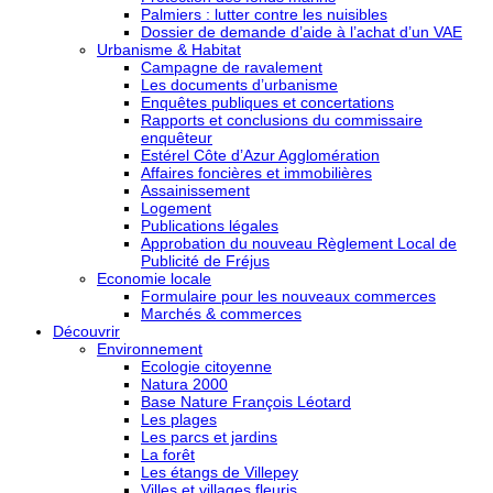
Palmiers : lutter contre les nuisibles
Dossier de demande d’aide à l’achat d’un VAE
Urbanisme & Habitat
Campagne de ravalement
Les documents d’urbanisme
Enquêtes publiques et concertations
Rapports et conclusions du commissaire
enquêteur
Estérel Côte d’Azur Agglomération
Affaires foncières et immobilières
Assainissement
Logement
Publications légales
Approbation du nouveau Règlement Local de
Publicité de Fréjus
Economie locale
Formulaire pour les nouveaux commerces
Marchés & commerces
Découvrir
Environnement
Ecologie citoyenne
Natura 2000
Base Nature François Léotard
Les plages
Les parcs et jardins
La forêt
Les étangs de Villepey
Villes et villages fleuris