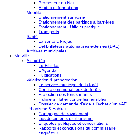
Promeneur du Net
Etudes et formations
Mobilité
Stationnement sur voirie
Stationnement des parkings à barrières
Stationnement : Utile et pratique !
Transports
Santé
La santé à Fréjus
Défibrillateurs automatisés externes (DAE)
Archives municipales
Ma ville
Actualités
Le Fil infos
L’Agenda
Publications
Valorisation & préservation
Le service municipal de la forêt
Comité communal feux de forêts
Protection des fonds marins
Palmiers : lutter contre les nuisibles
Dossier de demande d’aide à l’achat d’un VAE
Urbanisme & Habitat
Campagne de ravalement
Les documents d’urbanisme
Enquêtes publiques et concertations
Rapports et conclusions du commissaire
enquêteur