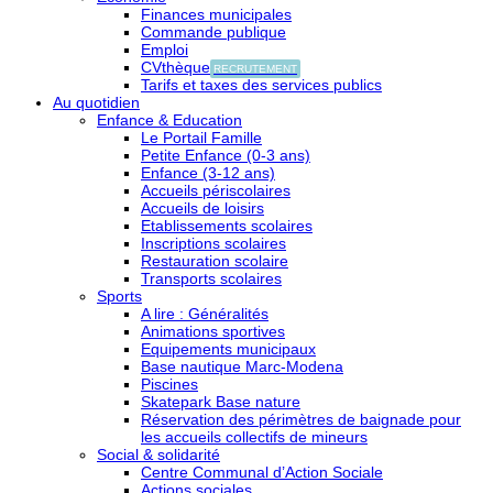
Finances municipales
Commande publique
Emploi
CVthèque
RECRUTEMENT
Tarifs et taxes des services publics
Au quotidien
Enfance & Education
Le Portail Famille
Petite Enfance (0-3 ans)
Enfance (3-12 ans)
Accueils périscolaires
Accueils de loisirs
Etablissements scolaires
Inscriptions scolaires
Restauration scolaire
Transports scolaires
Sports
A lire : Généralités
Animations sportives
Equipements municipaux
Base nautique Marc-Modena
Piscines
Skatepark Base nature
Réservation des périmètres de baignade pour
les accueils collectifs de mineurs
Social & solidarité
Centre Communal d’Action Sociale
Actions sociales