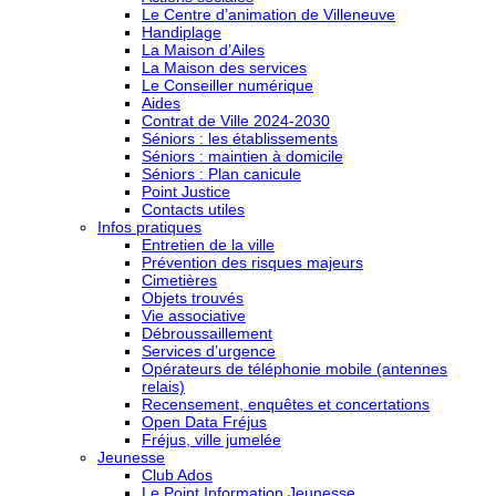
Le Centre d’animation de Villeneuve
Handiplage
La Maison d’Ailes
La Maison des services
Le Conseiller numérique
Aides
Contrat de Ville 2024-2030
Séniors : les établissements
Séniors : maintien à domicile
Séniors : Plan canicule
Point Justice
Contacts utiles
Infos pratiques
Entretien de la ville
Prévention des risques majeurs
Cimetières
Objets trouvés
Vie associative
Débroussaillement
Services d’urgence
Opérateurs de téléphonie mobile (antennes
relais)
Recensement, enquêtes et concertations
Open Data Fréjus
Fréjus, ville jumelée
Jeunesse
Club Ados
Le Point Information Jeunesse