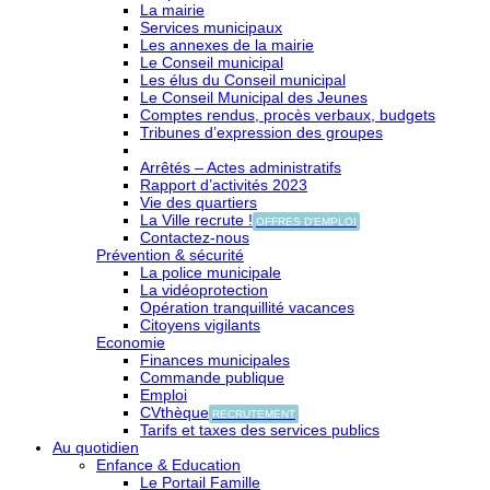
La mairie
Services municipaux
Les annexes de la mairie
Le Conseil municipal
Les élus du Conseil municipal
Le Conseil Municipal des Jeunes
Comptes rendus, procès verbaux, budgets
Tribunes d’expression des groupes
Arrêtés – Actes administratifs
Rapport d’activités 2023
Vie des quartiers
La Ville recrute !
OFFRES D'EMPLOI
Contactez-nous
Prévention & sécurité
La police municipale
La vidéoprotection
Opération tranquillité vacances
Citoyens vigilants
Economie
Finances municipales
Commande publique
Emploi
CVthèque
RECRUTEMENT
Tarifs et taxes des services publics
Au quotidien
Enfance & Education
Le Portail Famille