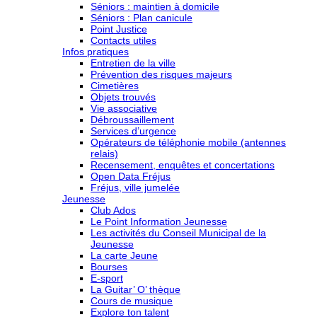
Séniors : maintien à domicile
Séniors : Plan canicule
Point Justice
Contacts utiles
Infos pratiques
Entretien de la ville
Prévention des risques majeurs
Cimetières
Objets trouvés
Vie associative
Débroussaillement
Services d’urgence
Opérateurs de téléphonie mobile (antennes
relais)
Recensement, enquêtes et concertations
Open Data Fréjus
Fréjus, ville jumelée
Jeunesse
Club Ados
Le Point Information Jeunesse
Les activités du Conseil Municipal de la
Jeunesse
La carte Jeune
Bourses
E-sport
La Guitar’ O’ thèque
Cours de musique
Explore ton talent