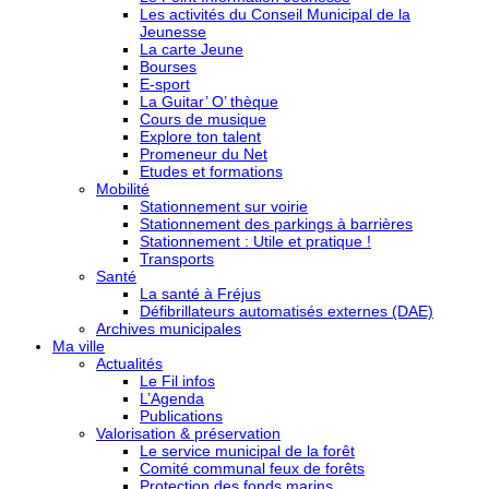
Les activités du Conseil Municipal de la
Jeunesse
La carte Jeune
Bourses
E-sport
La Guitar’ O’ thèque
Cours de musique
Explore ton talent
Promeneur du Net
Etudes et formations
Mobilité
Stationnement sur voirie
Stationnement des parkings à barrières
Stationnement : Utile et pratique !
Transports
Santé
La santé à Fréjus
Défibrillateurs automatisés externes (DAE)
Archives municipales
Ma ville
Actualités
Le Fil infos
L’Agenda
Publications
Valorisation & préservation
Le service municipal de la forêt
Comité communal feux de forêts
Protection des fonds marins