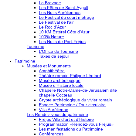
La Bravade
Les Fêtes de Saint-Aygulf
Les Nuits Auréliennes
Le Festival du court métrage
Le Festival de l’air
Le Roc d’Azur
10 KM Estérel Côte d’Azur
100% Nature
Les Nuits de Port-Fréjus
Tourisme
L’Office de Tourisme
Taxes de séjour
Patrimoine
Musées et Monuments
Amphithéâtre
Théâtre romain Philippe Léotard
Musée archéologique
Musée d’Histoire locale
Chapelle Notre-Dame-de-Jérusalem dite
chapelle Cocteau
Crypte archéologique du vivier romain
Espace Patrimoine / Tour circulaire
Villa Aurélienne
Les Rendez-vous du patrimoine
Fréjus Ville d’art et d’Histoire
Programmation «Rendez-vous Fréjus»
Les manifestations du Patrimoine
Conférences