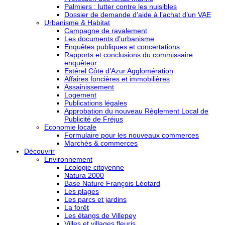
Palmiers : lutter contre les nuisibles
Dossier de demande d’aide à l’achat d’un VAE
Urbanisme & Habitat
Campagne de ravalement
Les documents d’urbanisme
Enquêtes publiques et concertations
Rapports et conclusions du commissaire
enquêteur
Estérel Côte d’Azur Agglomération
Affaires foncières et immobilières
Assainissement
Logement
Publications légales
Approbation du nouveau Règlement Local de
Publicité de Fréjus
Economie locale
Formulaire pour les nouveaux commerces
Marchés & commerces
Découvrir
Environnement
Ecologie citoyenne
Natura 2000
Base Nature François Léotard
Les plages
Les parcs et jardins
La forêt
Les étangs de Villepey
Villes et villages fleuris