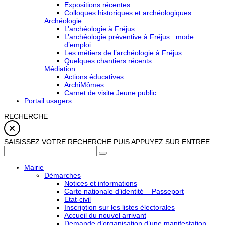
Expositions récentes
Colloques historiques et archéologiques
Archéologie
L’archéologie à Fréjus
L’archéologie préventive à Fréjus : mode
d’emploi
Les métiers de l’archéologie à Fréjus
Quelques chantiers récents
Médiation
Actions éducatives
ArchiMômes
Carnet de visite Jeune public
Portail usagers
RECHERCHE
SAISISSEZ VOTRE RECHERCHE PUIS APPUYEZ SUR ENTREE
Mairie
Démarches
Notices et informations
Carte nationale d’identité – Passeport
Etat-civil
Inscription sur les listes électorales
Accueil du nouvel arrivant
Demande d’organisation d’une manifestation