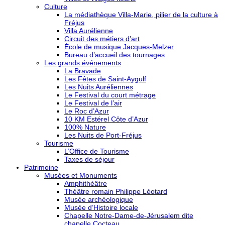
Culture
La médiathèque Villa-Marie, pilier de la culture à
Fréjus
Villa Aurélienne
Circuit des métiers d’art
École de musique Jacques-Melzer
Bureau d’accueil des tournages
Les grands événements
La Bravade
Les Fêtes de Saint-Aygulf
Les Nuits Auréliennes
Le Festival du court métrage
Le Festival de l’air
Le Roc d’Azur
10 KM Estérel Côte d’Azur
100% Nature
Les Nuits de Port-Fréjus
Tourisme
L’Office de Tourisme
Taxes de séjour
Patrimoine
Musées et Monuments
Amphithéâtre
Théâtre romain Philippe Léotard
Musée archéologique
Musée d’Histoire locale
Chapelle Notre-Dame-de-Jérusalem dite
chapelle Cocteau