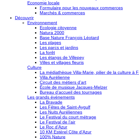
Economie locale
Formulaire pour les nouveaux commerces
Marchés & commerces
Découvrir
Environnement
Ecologie citoyenne
Natura 2000
Base Nature François Léotard
Les plages
Les parcs et jardins
La forêt
Les étangs de Villepey
Villes et villages fleuris
Culture
La médiathèque Villa-Marie, pilier de la culture à F
Villa Aurélienne
Circuit des métiers d’art
École de musique Jacques-Melzer
Bureau d’accueil des tournages
Les grands événements
La Bravade
Les Fêtes de Saint-Aygulf
Les Nuits Auréliennes
Le Festival du court métrage
Le Festival de l’air
Le Roc d’Azur
10 KM Estérel Côte d’Azur
100% Nature