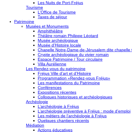
Les Nuits de Port-Fréjus
Tourisme
L’Office de Tourisme
Taxes de séjour
Patrimoine
Musées et Monuments
Amphithéâtre
Théâtre romain Philippe Léotard
Musée archéologique
Musée d’Histoire locale
Chapelle Notre-Dame-de-Jérusalem dite chapelle
Crypte archéologique du vivier romain
Espace Patrimoine / Tour circulaire
Villa Aurélienne
Les Rendez-vous du patrimoine
Fréjus Ville d’art et d’Histoire
Programmation «Rendez-vous Fréjus»
Les manifestations du Patrimoine
Conférences
Expositions récentes
Colloques historiques et archéologiques
Archéologie
L’archéologie à Fréjus
L’archéologie préventive à Fréjus : mode d’emploi
Les métiers de l’archéologie à Fréjus
Quelques chantiers récents
Médiation
Actions éducatives