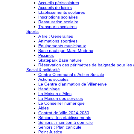
Accueils périscolaires
Accueils de loisirs
Etablissements scolaires
Inscriptions scolaires
Restauration scolaire
Transports scolaires
Sports
A lire : Généralités
Animations sportives
Equipements municipaux
Base nautique Marc-Modena
Piscines
Skatepark Base nature
Réservation des périmètres de baignade pour les a
Social & solidarité
Centre Communal d’Action Sociale
Actions sociales
Le Centre d’animation de Villeneuve
Handiplage
La Maison d’Ailes
La Maison des services
Le Conseiller numérique
Aides
Contrat de Ville 2024-2030
Séniors : les établissements
Séniors : maintien à domicile
Séniors : Plan canicule
Point Justice