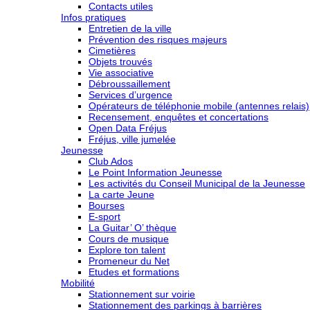
Contacts utiles
Infos pratiques
Entretien de la ville
Prévention des risques majeurs
Cimetières
Objets trouvés
Vie associative
Débroussaillement
Services d’urgence
Opérateurs de téléphonie mobile (antennes relais)
Recensement, enquêtes et concertations
Open Data Fréjus
Fréjus, ville jumelée
Jeunesse
Club Ados
Le Point Information Jeunesse
Les activités du Conseil Municipal de la Jeunesse
La carte Jeune
Bourses
E-sport
La Guitar’ O’ thèque
Cours de musique
Explore ton talent
Promeneur du Net
Etudes et formations
Mobilité
Stationnement sur voirie
Stationnement des parkings à barrières