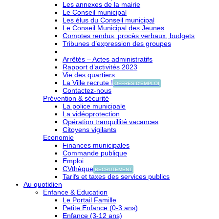
Les annexes de la mairie
Le Conseil municipal
Les élus du Conseil municipal
Le Conseil Municipal des Jeunes
Comptes rendus, procès verbaux, budgets
Tribunes d’expression des groupes
Arrêtés – Actes administratifs
Rapport d’activités 2023
Vie des quartiers
La Ville recrute !
OFFRES D'EMPLOI
Contactez-nous
Prévention & sécurité
La police municipale
La vidéoprotection
Opération tranquillité vacances
Citoyens vigilants
Economie
Finances municipales
Commande publique
Emploi
CVthèque
RECRUTEMENT
Tarifs et taxes des services publics
Au quotidien
Enfance & Education
Le Portail Famille
Petite Enfance (0-3 ans)
Enfance (3-12 ans)