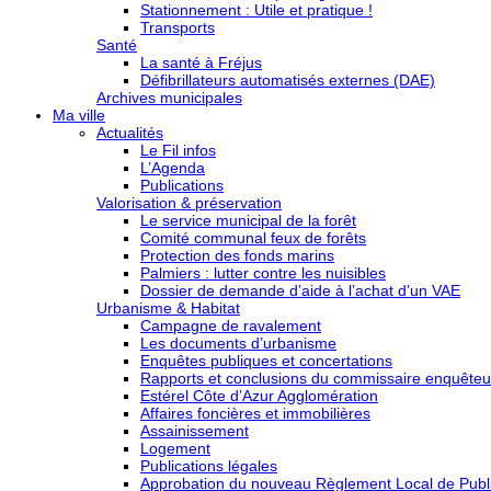
Stationnement : Utile et pratique !
Transports
Santé
La santé à Fréjus
Défibrillateurs automatisés externes (DAE)
Archives municipales
Ma ville
Actualités
Le Fil infos
L’Agenda
Publications
Valorisation & préservation
Le service municipal de la forêt
Comité communal feux de forêts
Protection des fonds marins
Palmiers : lutter contre les nuisibles
Dossier de demande d’aide à l’achat d’un VAE
Urbanisme & Habitat
Campagne de ravalement
Les documents d’urbanisme
Enquêtes publiques et concertations
Rapports et conclusions du commissaire enquêteu
Estérel Côte d’Azur Agglomération
Affaires foncières et immobilières
Assainissement
Logement
Publications légales
Approbation du nouveau Règlement Local de Publi