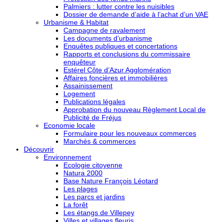
Palmiers : lutter contre les nuisibles
Dossier de demande d’aide à l’achat d’un VAE
Urbanisme & Habitat
Campagne de ravalement
Les documents d’urbanisme
Enquêtes publiques et concertations
Rapports et conclusions du commissaire
enquêteur
Estérel Côte d’Azur Agglomération
Affaires foncières et immobilières
Assainissement
Logement
Publications légales
Approbation du nouveau Règlement Local de
Publicité de Fréjus
Economie locale
Formulaire pour les nouveaux commerces
Marchés & commerces
Découvrir
Environnement
Ecologie citoyenne
Natura 2000
Base Nature François Léotard
Les plages
Les parcs et jardins
La forêt
Les étangs de Villepey
Villes et villages fleuris