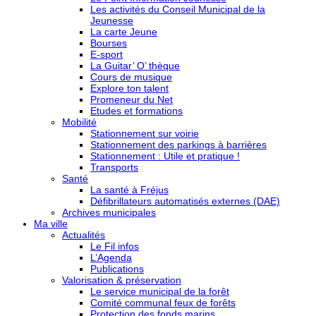
Les activités du Conseil Municipal de la
Jeunesse
La carte Jeune
Bourses
E-sport
La Guitar’ O’ thèque
Cours de musique
Explore ton talent
Promeneur du Net
Etudes et formations
Mobilité
Stationnement sur voirie
Stationnement des parkings à barrières
Stationnement : Utile et pratique !
Transports
Santé
La santé à Fréjus
Défibrillateurs automatisés externes (DAE)
Archives municipales
Ma ville
Actualités
Le Fil infos
L’Agenda
Publications
Valorisation & préservation
Le service municipal de la forêt
Comité communal feux de forêts
Protection des fonds marins