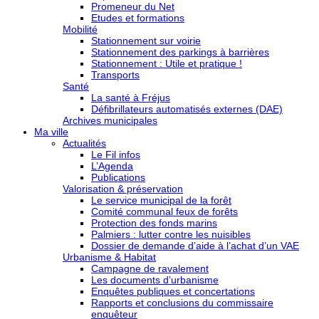
Promeneur du Net
Etudes et formations
Mobilité
Stationnement sur voirie
Stationnement des parkings à barrières
Stationnement : Utile et pratique !
Transports
Santé
La santé à Fréjus
Défibrillateurs automatisés externes (DAE)
Archives municipales
Ma ville
Actualités
Le Fil infos
L’Agenda
Publications
Valorisation & préservation
Le service municipal de la forêt
Comité communal feux de forêts
Protection des fonds marins
Palmiers : lutter contre les nuisibles
Dossier de demande d’aide à l’achat d’un VAE
Urbanisme & Habitat
Campagne de ravalement
Les documents d’urbanisme
Enquêtes publiques et concertations
Rapports et conclusions du commissaire
enquêteur