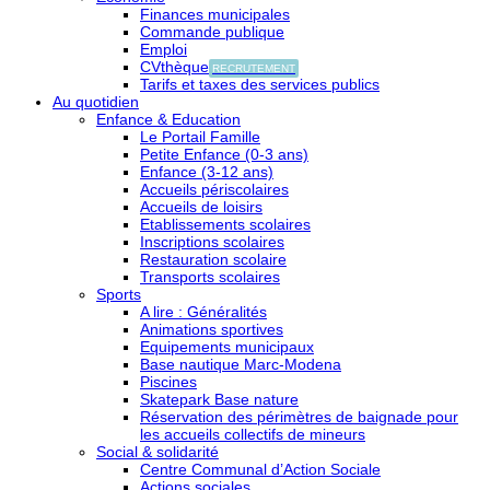
Finances municipales
Commande publique
Emploi
CVthèque
RECRUTEMENT
Tarifs et taxes des services publics
Au quotidien
Enfance & Education
Le Portail Famille
Petite Enfance (0-3 ans)
Enfance (3-12 ans)
Accueils périscolaires
Accueils de loisirs
Etablissements scolaires
Inscriptions scolaires
Restauration scolaire
Transports scolaires
Sports
A lire : Généralités
Animations sportives
Equipements municipaux
Base nautique Marc-Modena
Piscines
Skatepark Base nature
Réservation des périmètres de baignade pour
les accueils collectifs de mineurs
Social & solidarité
Centre Communal d’Action Sociale
Actions sociales