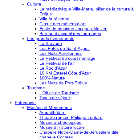
Culture
La médiathèque Villa-Marie, pilier de la culture à
Fréjus
Villa Aurélienne
Circuit des métiers d’art
École de musique Jacques-Melzer
Bureau d’accueil des tournages
Les grands événements
La Bravade
Les Fêtes de Saint-Aygulf
Les Nuits Auréliennes
Le Festival du court métrage
Le Festival de l’air
Le Roc d’Azur
10 KM Estérel Côte d’Azur
100% Nature
Les Nuits de Port-Fréjus
Tourisme
L’Office de Tourisme
Taxes de séjour
Patrimoine
Musées et Monuments
Amphithéâtre
Théâtre romain Philippe Léotard
Musée archéologique
Musée d’Histoire locale
Chapelle Notre-Dame-de-Jérusalem dite
chapelle Cocteau