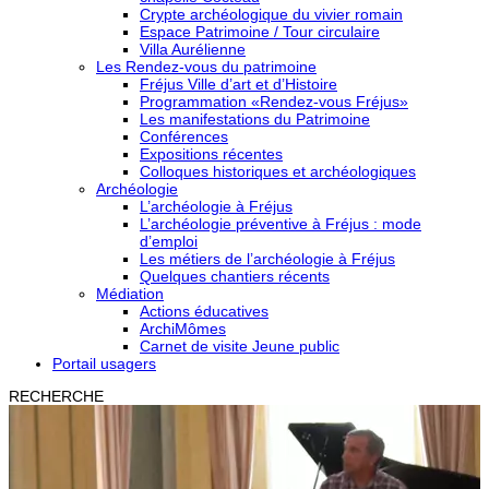
Crypte archéologique du vivier romain
Espace Patrimoine / Tour circulaire
Villa Aurélienne
Les Rendez-vous du patrimoine
Fréjus Ville d’art et d’Histoire
Programmation «Rendez-vous Fréjus»
Les manifestations du Patrimoine
Conférences
Expositions récentes
Colloques historiques et archéologiques
Archéologie
L’archéologie à Fréjus
L’archéologie préventive à Fréjus : mode
d’emploi
Les métiers de l’archéologie à Fréjus
Quelques chantiers récents
Médiation
Actions éducatives
ArchiMômes
Carnet de visite Jeune public
Portail usagers
RECHERCHE