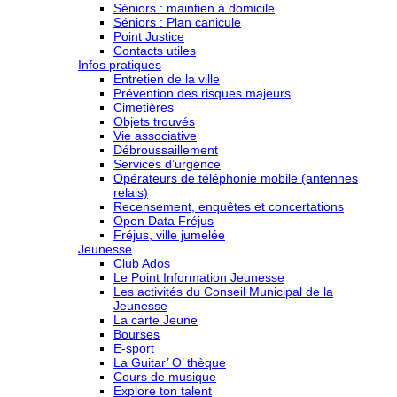
Séniors : maintien à domicile
Séniors : Plan canicule
Point Justice
Contacts utiles
Infos pratiques
Entretien de la ville
Prévention des risques majeurs
Cimetières
Objets trouvés
Vie associative
Débroussaillement
Services d’urgence
Opérateurs de téléphonie mobile (antennes
relais)
Recensement, enquêtes et concertations
Open Data Fréjus
Fréjus, ville jumelée
Jeunesse
Club Ados
Le Point Information Jeunesse
Les activités du Conseil Municipal de la
Jeunesse
La carte Jeune
Bourses
E-sport
La Guitar’ O’ thèque
Cours de musique
Explore ton talent