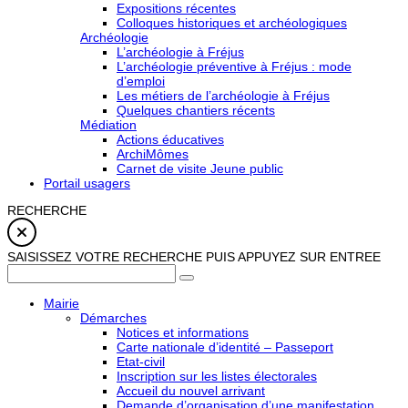
Expositions récentes
Colloques historiques et archéologiques
Archéologie
L’archéologie à Fréjus
L’archéologie préventive à Fréjus : mode
d’emploi
Les métiers de l’archéologie à Fréjus
Quelques chantiers récents
Médiation
Actions éducatives
ArchiMômes
Carnet de visite Jeune public
Portail usagers
RECHERCHE
SAISISSEZ VOTRE RECHERCHE PUIS APPUYEZ SUR ENTREE
Mairie
Démarches
Notices et informations
Carte nationale d’identité – Passeport
Etat-civil
Inscription sur les listes électorales
Accueil du nouvel arrivant
Demande d’organisation d’une manifestation