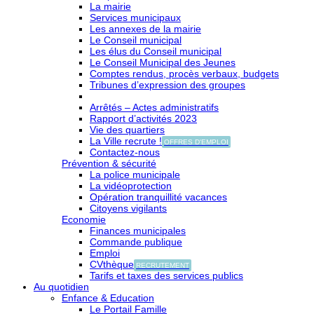
La mairie
Services municipaux
Les annexes de la mairie
Le Conseil municipal
Les élus du Conseil municipal
Le Conseil Municipal des Jeunes
Comptes rendus, procès verbaux, budgets
Tribunes d’expression des groupes
Arrêtés – Actes administratifs
Rapport d’activités 2023
Vie des quartiers
La Ville recrute !
OFFRES D'EMPLOI
Contactez-nous
Prévention & sécurité
La police municipale
La vidéoprotection
Opération tranquillité vacances
Citoyens vigilants
Economie
Finances municipales
Commande publique
Emploi
CVthèque
RECRUTEMENT
Tarifs et taxes des services publics
Au quotidien
Enfance & Education
Le Portail Famille