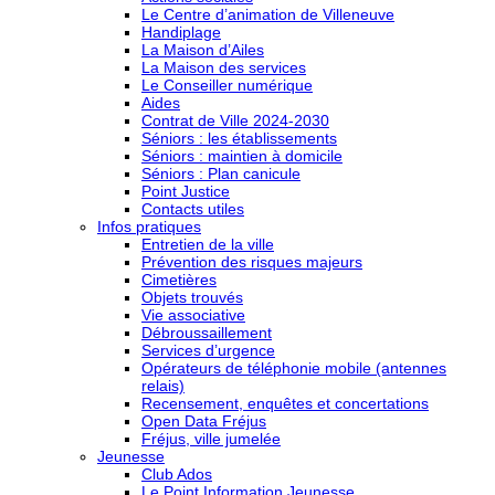
Le Centre d’animation de Villeneuve
Handiplage
La Maison d’Ailes
La Maison des services
Le Conseiller numérique
Aides
Contrat de Ville 2024-2030
Séniors : les établissements
Séniors : maintien à domicile
Séniors : Plan canicule
Point Justice
Contacts utiles
Infos pratiques
Entretien de la ville
Prévention des risques majeurs
Cimetières
Objets trouvés
Vie associative
Débroussaillement
Services d’urgence
Opérateurs de téléphonie mobile (antennes
relais)
Recensement, enquêtes et concertations
Open Data Fréjus
Fréjus, ville jumelée
Jeunesse
Club Ados
Le Point Information Jeunesse