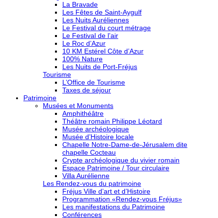
La Bravade
Les Fêtes de Saint-Aygulf
Les Nuits Auréliennes
Le Festival du court métrage
Le Festival de l’air
Le Roc d’Azur
10 KM Estérel Côte d’Azur
100% Nature
Les Nuits de Port-Fréjus
Tourisme
L’Office de Tourisme
Taxes de séjour
Patrimoine
Musées et Monuments
Amphithéâtre
Théâtre romain Philippe Léotard
Musée archéologique
Musée d’Histoire locale
Chapelle Notre-Dame-de-Jérusalem dite
chapelle Cocteau
Crypte archéologique du vivier romain
Espace Patrimoine / Tour circulaire
Villa Aurélienne
Les Rendez-vous du patrimoine
Fréjus Ville d’art et d’Histoire
Programmation «Rendez-vous Fréjus»
Les manifestations du Patrimoine
Conférences