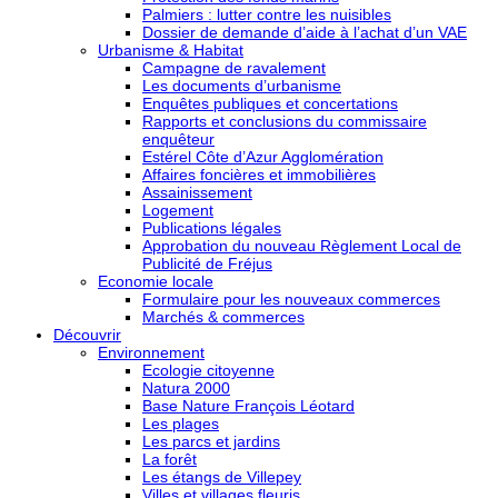
Palmiers : lutter contre les nuisibles
Dossier de demande d’aide à l’achat d’un VAE
Urbanisme & Habitat
Campagne de ravalement
Les documents d’urbanisme
Enquêtes publiques et concertations
Rapports et conclusions du commissaire
enquêteur
Estérel Côte d’Azur Agglomération
Affaires foncières et immobilières
Assainissement
Logement
Publications légales
Approbation du nouveau Règlement Local de
Publicité de Fréjus
Economie locale
Formulaire pour les nouveaux commerces
Marchés & commerces
Découvrir
Environnement
Ecologie citoyenne
Natura 2000
Base Nature François Léotard
Les plages
Les parcs et jardins
La forêt
Les étangs de Villepey
Villes et villages fleuris