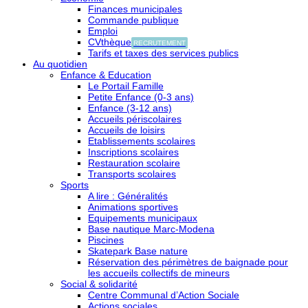
Finances municipales
Commande publique
Emploi
CVthèque
RECRUTEMENT
Tarifs et taxes des services publics
Au quotidien
Enfance & Education
Le Portail Famille
Petite Enfance (0-3 ans)
Enfance (3-12 ans)
Accueils périscolaires
Accueils de loisirs
Etablissements scolaires
Inscriptions scolaires
Restauration scolaire
Transports scolaires
Sports
A lire : Généralités
Animations sportives
Equipements municipaux
Base nautique Marc-Modena
Piscines
Skatepark Base nature
Réservation des périmètres de baignade pour
les accueils collectifs de mineurs
Social & solidarité
Centre Communal d’Action Sociale
Actions sociales