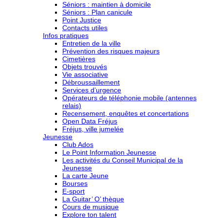
Séniors : maintien à domicile
Séniors : Plan canicule
Point Justice
Contacts utiles
Infos pratiques
Entretien de la ville
Prévention des risques majeurs
Cimetières
Objets trouvés
Vie associative
Débroussaillement
Services d’urgence
Opérateurs de téléphonie mobile (antennes
relais)
Recensement, enquêtes et concertations
Open Data Fréjus
Fréjus, ville jumelée
Jeunesse
Club Ados
Le Point Information Jeunesse
Les activités du Conseil Municipal de la
Jeunesse
La carte Jeune
Bourses
E-sport
La Guitar’ O’ thèque
Cours de musique
Explore ton talent