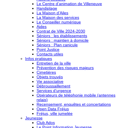
Le Centre d’animation de Villeneuve
Handiplage
La Maison d’Ailes
La Maison des services
Le Conseiller numérique
Aides
Contrat de Ville 2024-2030
Séniors : les établissements
Séniors : maintien à domicile
Séniors : Plan canicule
Point Justice
Contacts utiles
Infos pratiques
Entretien de la ville
Prévention des risques majeurs
Cimetières
Objets trouvés
Vie associative
Débroussaillement
Services d’urgence
Opérateurs de téléphonie mobile (antennes
relais)
Recensement, enquêtes et concertations
Open Data Fréjus
Fréjus, ville jumelée
Jeunesse
Club Ados
Le Point Information Jeunesse