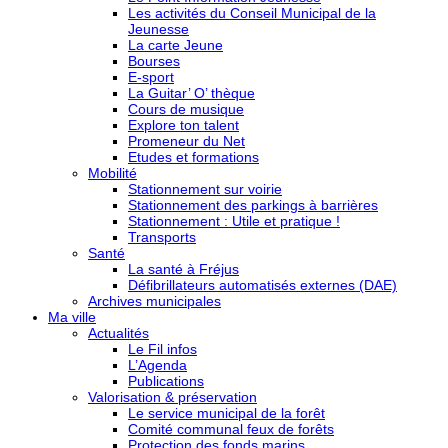
Les activités du Conseil Municipal de la
Jeunesse
La carte Jeune
Bourses
E-sport
La Guitar’ O’ thèque
Cours de musique
Explore ton talent
Promeneur du Net
Etudes et formations
Mobilité
Stationnement sur voirie
Stationnement des parkings à barrières
Stationnement : Utile et pratique !
Transports
Santé
La santé à Fréjus
Défibrillateurs automatisés externes (DAE)
Archives municipales
Ma ville
Actualités
Le Fil infos
L’Agenda
Publications
Valorisation & préservation
Le service municipal de la forêt
Comité communal feux de forêts
Protection des fonds marins