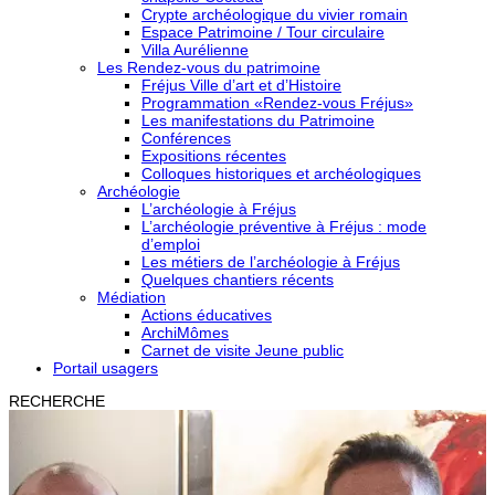
Crypte archéologique du vivier romain
Espace Patrimoine / Tour circulaire
Villa Aurélienne
Les Rendez-vous du patrimoine
Fréjus Ville d’art et d’Histoire
Programmation «Rendez-vous Fréjus»
Les manifestations du Patrimoine
Conférences
Expositions récentes
Colloques historiques et archéologiques
Archéologie
L’archéologie à Fréjus
L’archéologie préventive à Fréjus : mode
d’emploi
Les métiers de l’archéologie à Fréjus
Quelques chantiers récents
Médiation
Actions éducatives
ArchiMômes
Carnet de visite Jeune public
Portail usagers
RECHERCHE