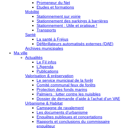
Promeneur du Net
Etudes et formations
Mobilité
Stationnement sur voirie
Stationnement des parkings à barrières
Stationnement : Utile et pratique !
Transports
Santé
La santé à Fréjus
Défibrillateurs automatisés externes (DAE)
Archives municipales
Ma ville
Actualités
Le Fil infos
L’Agenda
Publications
Valorisation & préservation
Le service municipal de la forêt
Comité communal feux de forêts
Protection des fonds marins
Palmiers : lutter contre les nuisibles
Dossier de demande d’aide à l’achat d’un VAE
Urbanisme & Habitat
Campagne de ravalement
Les documents d’urbanisme
Enquêtes publiques et concertations
Rapports et conclusions du commissaire
enquêteur