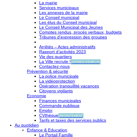
La mairie
Services municipaux
Les annexes de la mairie
Le Conseil municipal
Les élus du Conseil municipal
Le Conseil Municipal des Jeunes
Comptes rendus, procès verbaux, budgets
Tribunes d’expression des groupes
Arrêtés – Actes administratifs
Rapport d’activités 2023
Vie des quartiers
La Ville recrute !
OFFRES D'EMPLOI
Contactez-nous
Prévention & sécurité
La police municipale
La vidéoprotection
Opération tranquillité vacances
Citoyens vigilants
Economie
Finances municipales
Commande publique
Emploi
CVthèque
RECRUTEMENT
Tarifs et taxes des services publics
Au quotidien
Enfance & Education
Le Portail Famille