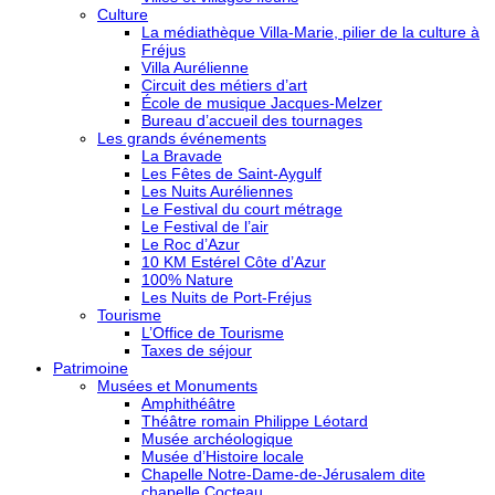
Culture
La médiathèque Villa-Marie, pilier de la culture à
Fréjus
Villa Aurélienne
Circuit des métiers d’art
École de musique Jacques-Melzer
Bureau d’accueil des tournages
Les grands événements
La Bravade
Les Fêtes de Saint-Aygulf
Les Nuits Auréliennes
Le Festival du court métrage
Le Festival de l’air
Le Roc d’Azur
10 KM Estérel Côte d’Azur
100% Nature
Les Nuits de Port-Fréjus
Tourisme
L’Office de Tourisme
Taxes de séjour
Patrimoine
Musées et Monuments
Amphithéâtre
Théâtre romain Philippe Léotard
Musée archéologique
Musée d’Histoire locale
Chapelle Notre-Dame-de-Jérusalem dite
chapelle Cocteau