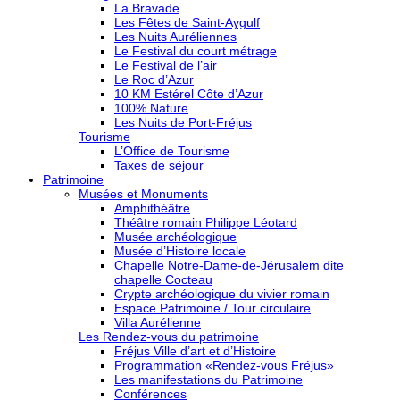
La Bravade
Les Fêtes de Saint-Aygulf
Les Nuits Auréliennes
Le Festival du court métrage
Le Festival de l’air
Le Roc d’Azur
10 KM Estérel Côte d’Azur
100% Nature
Les Nuits de Port-Fréjus
Tourisme
L’Office de Tourisme
Taxes de séjour
Patrimoine
Musées et Monuments
Amphithéâtre
Théâtre romain Philippe Léotard
Musée archéologique
Musée d’Histoire locale
Chapelle Notre-Dame-de-Jérusalem dite
chapelle Cocteau
Crypte archéologique du vivier romain
Espace Patrimoine / Tour circulaire
Villa Aurélienne
Les Rendez-vous du patrimoine
Fréjus Ville d’art et d’Histoire
Programmation «Rendez-vous Fréjus»
Les manifestations du Patrimoine
Conférences