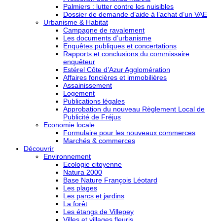
Palmiers : lutter contre les nuisibles
Dossier de demande d’aide à l’achat d’un VAE
Urbanisme & Habitat
Campagne de ravalement
Les documents d’urbanisme
Enquêtes publiques et concertations
Rapports et conclusions du commissaire
enquêteur
Estérel Côte d’Azur Agglomération
Affaires foncières et immobilières
Assainissement
Logement
Publications légales
Approbation du nouveau Règlement Local de
Publicité de Fréjus
Economie locale
Formulaire pour les nouveaux commerces
Marchés & commerces
Découvrir
Environnement
Ecologie citoyenne
Natura 2000
Base Nature François Léotard
Les plages
Les parcs et jardins
La forêt
Les étangs de Villepey
Villes et villages fleuris