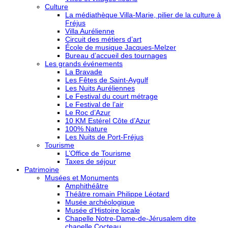
Culture
La médiathèque Villa-Marie, pilier de la culture à
Fréjus
Villa Aurélienne
Circuit des métiers d’art
École de musique Jacques-Melzer
Bureau d’accueil des tournages
Les grands événements
La Bravade
Les Fêtes de Saint-Aygulf
Les Nuits Auréliennes
Le Festival du court métrage
Le Festival de l’air
Le Roc d’Azur
10 KM Estérel Côte d’Azur
100% Nature
Les Nuits de Port-Fréjus
Tourisme
L’Office de Tourisme
Taxes de séjour
Patrimoine
Musées et Monuments
Amphithéâtre
Théâtre romain Philippe Léotard
Musée archéologique
Musée d’Histoire locale
Chapelle Notre-Dame-de-Jérusalem dite
chapelle Cocteau