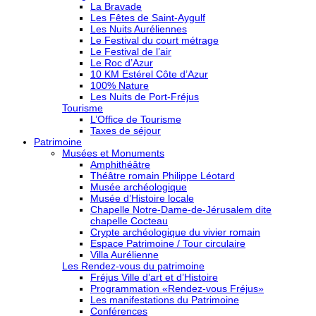
La Bravade
Les Fêtes de Saint-Aygulf
Les Nuits Auréliennes
Le Festival du court métrage
Le Festival de l’air
Le Roc d’Azur
10 KM Estérel Côte d’Azur
100% Nature
Les Nuits de Port-Fréjus
Tourisme
L’Office de Tourisme
Taxes de séjour
Patrimoine
Musées et Monuments
Amphithéâtre
Théâtre romain Philippe Léotard
Musée archéologique
Musée d’Histoire locale
Chapelle Notre-Dame-de-Jérusalem dite
chapelle Cocteau
Crypte archéologique du vivier romain
Espace Patrimoine / Tour circulaire
Villa Aurélienne
Les Rendez-vous du patrimoine
Fréjus Ville d’art et d’Histoire
Programmation «Rendez-vous Fréjus»
Les manifestations du Patrimoine
Conférences