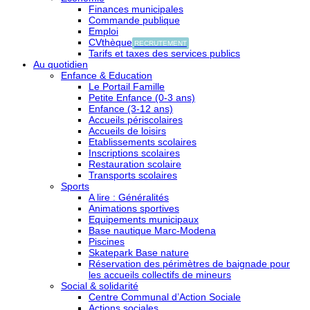
Finances municipales
Commande publique
Emploi
CVthèque
RECRUTEMENT
Tarifs et taxes des services publics
Au quotidien
Enfance & Education
Le Portail Famille
Petite Enfance (0-3 ans)
Enfance (3-12 ans)
Accueils périscolaires
Accueils de loisirs
Etablissements scolaires
Inscriptions scolaires
Restauration scolaire
Transports scolaires
Sports
A lire : Généralités
Animations sportives
Equipements municipaux
Base nautique Marc-Modena
Piscines
Skatepark Base nature
Réservation des périmètres de baignade pour
les accueils collectifs de mineurs
Social & solidarité
Centre Communal d’Action Sociale
Actions sociales