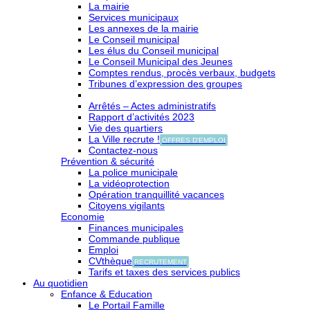
La mairie
Services municipaux
Les annexes de la mairie
Le Conseil municipal
Les élus du Conseil municipal
Le Conseil Municipal des Jeunes
Comptes rendus, procès verbaux, budgets
Tribunes d’expression des groupes
Arrêtés – Actes administratifs
Rapport d’activités 2023
Vie des quartiers
La Ville recrute !
OFFRES D'EMPLOI
Contactez-nous
Prévention & sécurité
La police municipale
La vidéoprotection
Opération tranquillité vacances
Citoyens vigilants
Economie
Finances municipales
Commande publique
Emploi
CVthèque
RECRUTEMENT
Tarifs et taxes des services publics
Au quotidien
Enfance & Education
Le Portail Famille