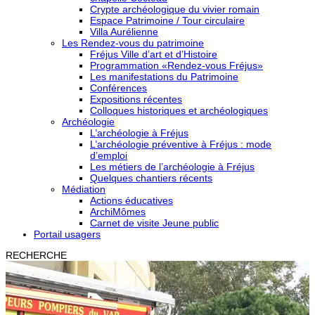
Crypte archéologique du vivier romain
Espace Patrimoine / Tour circulaire
Villa Aurélienne
Les Rendez-vous du patrimoine
Fréjus Ville d’art et d’Histoire
Programmation «Rendez-vous Fréjus»
Les manifestations du Patrimoine
Conférences
Expositions récentes
Colloques historiques et archéologiques
Archéologie
L’archéologie à Fréjus
L’archéologie préventive à Fréjus : mode
d’emploi
Les métiers de l’archéologie à Fréjus
Quelques chantiers récents
Médiation
Actions éducatives
ArchiMômes
Carnet de visite Jeune public
Portail usagers
RECHERCHE