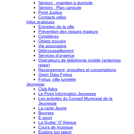
Séniors : maintien à domicile
Séniors : Plan canicule
Point Justice
Contacts utiles
Infos pratiques
Entretien de la ville
Prévention des risques majeurs
Cimetières
Objets trouvés
Vie associative
Débroussaillement
Services d’urgence
Opérateurs de téléphonie mobile (antennes
relais)
Recensement, enquêtes et concertations
Open Data Fréjus
Fréjus, ville jumelée
Jeunesse
Club Ados
Le Point Information Jeunesse
Les activités du Conseil Municipal de la
Jeunesse
La carte Jeune
Bourses
E-sport
La Guitar’ O’ thèque
Cours de musique
Explore ton talent