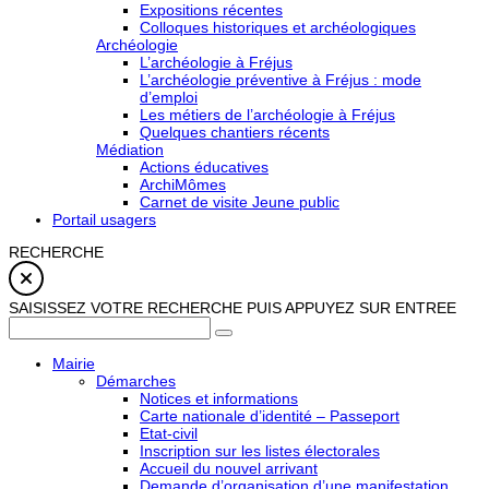
Expositions récentes
Colloques historiques et archéologiques
Archéologie
L’archéologie à Fréjus
L’archéologie préventive à Fréjus : mode
d’emploi
Les métiers de l’archéologie à Fréjus
Quelques chantiers récents
Médiation
Actions éducatives
ArchiMômes
Carnet de visite Jeune public
Portail usagers
RECHERCHE
SAISISSEZ VOTRE RECHERCHE PUIS APPUYEZ SUR ENTREE
Mairie
Démarches
Notices et informations
Carte nationale d’identité – Passeport
Etat-civil
Inscription sur les listes électorales
Accueil du nouvel arrivant
Demande d’organisation d’une manifestation