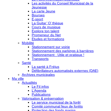
Les activités du Conseil Municipal de la
Jeunesse
La carte Jeune
Bourses
E-sport
La Guitar’ O’ thèque
Cours de musique
Explore ton talent
Promeneur du Net
Etudes et formations
Mobilité
Stationnement sur voirie
Stationnement des parkings à barrières
Stationnement : Utile et pratique !
Transports
Santé
La santé à Fréjus
Défibrillateurs automatisés externes (DAE)
Archives municipales
Ma ville
Actualités
Le Fil infos
L’Agenda
Publications
Valorisation & préservation
Le service municipal de la forêt
Comité communal feux de forêts
Protection des fonds marins