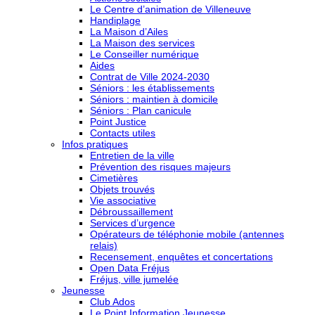
Le Centre d’animation de Villeneuve
Handiplage
La Maison d’Ailes
La Maison des services
Le Conseiller numérique
Aides
Contrat de Ville 2024-2030
Séniors : les établissements
Séniors : maintien à domicile
Séniors : Plan canicule
Point Justice
Contacts utiles
Infos pratiques
Entretien de la ville
Prévention des risques majeurs
Cimetières
Objets trouvés
Vie associative
Débroussaillement
Services d’urgence
Opérateurs de téléphonie mobile (antennes
relais)
Recensement, enquêtes et concertations
Open Data Fréjus
Fréjus, ville jumelée
Jeunesse
Club Ados
Le Point Information Jeunesse