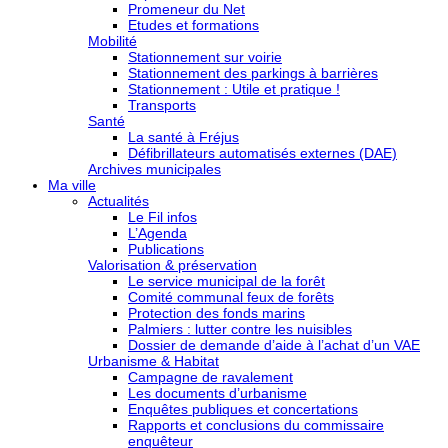
Promeneur du Net
Etudes et formations
Mobilité
Stationnement sur voirie
Stationnement des parkings à barrières
Stationnement : Utile et pratique !
Transports
Santé
La santé à Fréjus
Défibrillateurs automatisés externes (DAE)
Archives municipales
Ma ville
Actualités
Le Fil infos
L’Agenda
Publications
Valorisation & préservation
Le service municipal de la forêt
Comité communal feux de forêts
Protection des fonds marins
Palmiers : lutter contre les nuisibles
Dossier de demande d’aide à l’achat d’un VAE
Urbanisme & Habitat
Campagne de ravalement
Les documents d’urbanisme
Enquêtes publiques et concertations
Rapports et conclusions du commissaire
enquêteur