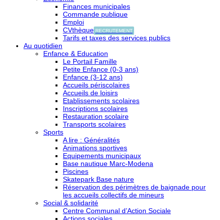
Finances municipales
Commande publique
Emploi
CVthèque
RECRUTEMENT
Tarifs et taxes des services publics
Au quotidien
Enfance & Education
Le Portail Famille
Petite Enfance (0-3 ans)
Enfance (3-12 ans)
Accueils périscolaires
Accueils de loisirs
Etablissements scolaires
Inscriptions scolaires
Restauration scolaire
Transports scolaires
Sports
A lire : Généralités
Animations sportives
Equipements municipaux
Base nautique Marc-Modena
Piscines
Skatepark Base nature
Réservation des périmètres de baignade pour
les accueils collectifs de mineurs
Social & solidarité
Centre Communal d’Action Sociale
Actions sociales