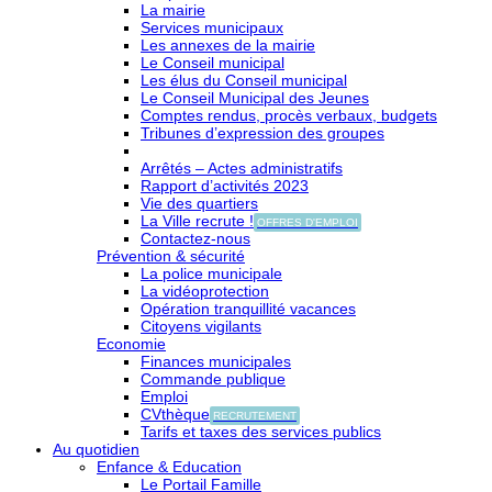
La mairie
Services municipaux
Les annexes de la mairie
Le Conseil municipal
Les élus du Conseil municipal
Le Conseil Municipal des Jeunes
Comptes rendus, procès verbaux, budgets
Tribunes d’expression des groupes
Arrêtés – Actes administratifs
Rapport d’activités 2023
Vie des quartiers
La Ville recrute !
OFFRES D'EMPLOI
Contactez-nous
Prévention & sécurité
La police municipale
La vidéoprotection
Opération tranquillité vacances
Citoyens vigilants
Economie
Finances municipales
Commande publique
Emploi
CVthèque
RECRUTEMENT
Tarifs et taxes des services publics
Au quotidien
Enfance & Education
Le Portail Famille