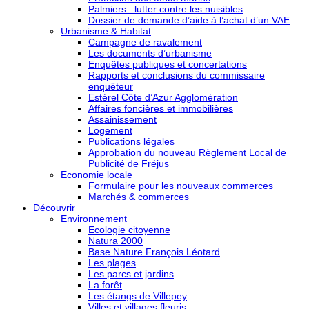
Palmiers : lutter contre les nuisibles
Dossier de demande d’aide à l’achat d’un VAE
Urbanisme & Habitat
Campagne de ravalement
Les documents d’urbanisme
Enquêtes publiques et concertations
Rapports et conclusions du commissaire
enquêteur
Estérel Côte d’Azur Agglomération
Affaires foncières et immobilières
Assainissement
Logement
Publications légales
Approbation du nouveau Règlement Local de
Publicité de Fréjus
Economie locale
Formulaire pour les nouveaux commerces
Marchés & commerces
Découvrir
Environnement
Ecologie citoyenne
Natura 2000
Base Nature François Léotard
Les plages
Les parcs et jardins
La forêt
Les étangs de Villepey
Villes et villages fleuris