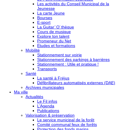
Les activités du Conseil Municipal de la
Jeunesse
La carte Jeune
Bourses
E-sport
La Guitar’ O’ thèque
Cours de musique
Explore ton talent
Promeneur du Net
Etudes et formations
Mobilité
Stationnement sur voirie
Stationnement des parkings à barrières
Stationnement : Utile et pratique !
Transports
Santé
La santé à Fréjus
Défibrillateurs automatisés externes (DAE)
Archives municipales
Ma ville
Actualités
Le Fil infos
L’Agenda
Publications
Valorisation & préservation
Le service municipal de la forêt
Comité communal feux de forêts
Protection des fonds marins