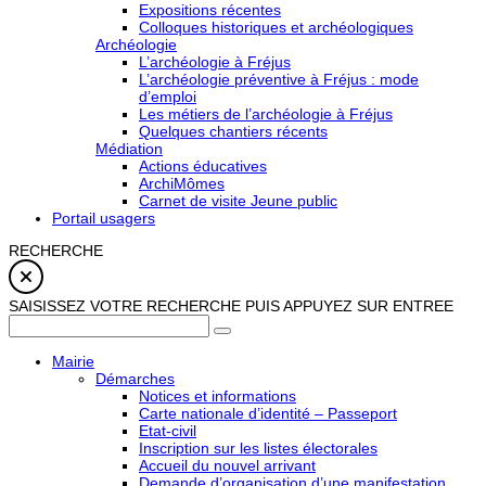
Expositions récentes
Colloques historiques et archéologiques
Archéologie
L’archéologie à Fréjus
L’archéologie préventive à Fréjus : mode
d’emploi
Les métiers de l’archéologie à Fréjus
Quelques chantiers récents
Médiation
Actions éducatives
ArchiMômes
Carnet de visite Jeune public
Portail usagers
RECHERCHE
SAISISSEZ VOTRE RECHERCHE PUIS APPUYEZ SUR ENTREE
Mairie
Démarches
Notices et informations
Carte nationale d’identité – Passeport
Etat-civil
Inscription sur les listes électorales
Accueil du nouvel arrivant
Demande d’organisation d’une manifestation