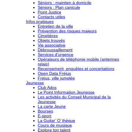
Séniors : maintien à domicile
Séniors : Plan canicule
Point Justice
Contacts utiles
Infos pratiques
Entretien de la ville
Prévention des risques majeurs
Cimetières
Objets trouvés
Vie associative
Débroussaillement
Services d’urgence
Opérateurs de téléphonie mobile (antennes
relais)
Recensement, enquêtes et concertations
Open Data Fréjus
Fréjus, ville jumelée
Jeunesse
Club Ados
Le Point Information Jeunesse
Les activités du Conseil Municipal de la
Jeunesse
La carte Jeune
Bourses
E-sport
La Guitar’ O’ thèque
Cours de musique
Explore ton talent