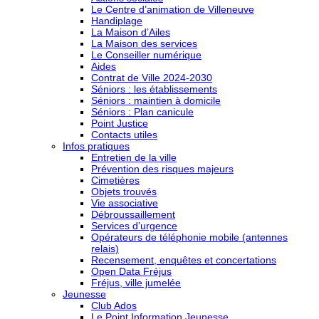
Le Centre d’animation de Villeneuve
Handiplage
La Maison d’Ailes
La Maison des services
Le Conseiller numérique
Aides
Contrat de Ville 2024-2030
Séniors : les établissements
Séniors : maintien à domicile
Séniors : Plan canicule
Point Justice
Contacts utiles
Infos pratiques
Entretien de la ville
Prévention des risques majeurs
Cimetières
Objets trouvés
Vie associative
Débroussaillement
Services d’urgence
Opérateurs de téléphonie mobile (antennes
relais)
Recensement, enquêtes et concertations
Open Data Fréjus
Fréjus, ville jumelée
Jeunesse
Club Ados
Le Point Information Jeunesse