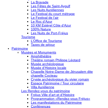
La Bravade
Les Fêtes de Saint-Aygulf
Les Nuits Auréliennes
Le Festival du court métrage
Le Festival de l’air
Le Roc d’Azur
10 KM Estérel Côte d’Azur
100% Nature
Les Nuits de Port-Fréjus
Tourisme
L’Office de Tourisme
Taxes de séjour
Patrimoine
Musées et Monuments
Amphithéâtre
Théâtre romain Philippe Léotard
Musée archéologique
Musée d’Histoire locale
Chapelle Notre-Dame-de-Jérusalem dite
chapelle Cocteau
Crypte archéologique du vivier romain
Espace Patrimoine / Tour circulaire
Villa Aurélienne
Les Rendez-vous du patrimoine
Fréjus Ville d’art et d’Histoire
Programmation «Rendez-vous Fréjus»
Les manifestations du Patrimoine
Conférences