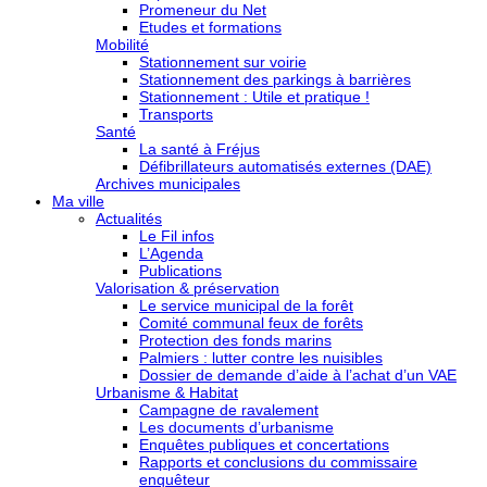
Promeneur du Net
Etudes et formations
Mobilité
Stationnement sur voirie
Stationnement des parkings à barrières
Stationnement : Utile et pratique !
Transports
Santé
La santé à Fréjus
Défibrillateurs automatisés externes (DAE)
Archives municipales
Ma ville
Actualités
Le Fil infos
L’Agenda
Publications
Valorisation & préservation
Le service municipal de la forêt
Comité communal feux de forêts
Protection des fonds marins
Palmiers : lutter contre les nuisibles
Dossier de demande d’aide à l’achat d’un VAE
Urbanisme & Habitat
Campagne de ravalement
Les documents d’urbanisme
Enquêtes publiques et concertations
Rapports et conclusions du commissaire
enquêteur