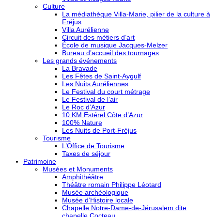
Culture
La médiathèque Villa-Marie, pilier de la culture à
Fréjus
Villa Aurélienne
Circuit des métiers d’art
École de musique Jacques-Melzer
Bureau d’accueil des tournages
Les grands événements
La Bravade
Les Fêtes de Saint-Aygulf
Les Nuits Auréliennes
Le Festival du court métrage
Le Festival de l’air
Le Roc d’Azur
10 KM Estérel Côte d’Azur
100% Nature
Les Nuits de Port-Fréjus
Tourisme
L’Office de Tourisme
Taxes de séjour
Patrimoine
Musées et Monuments
Amphithéâtre
Théâtre romain Philippe Léotard
Musée archéologique
Musée d’Histoire locale
Chapelle Notre-Dame-de-Jérusalem dite
chapelle Cocteau