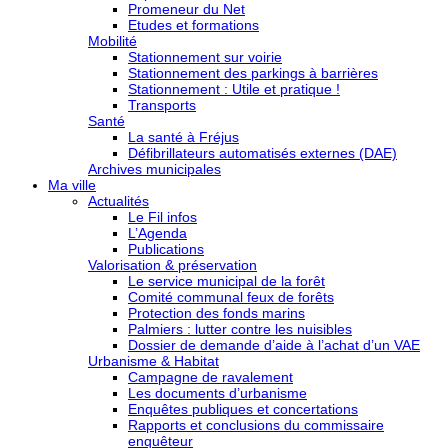
Promeneur du Net
Etudes et formations
Mobilité
Stationnement sur voirie
Stationnement des parkings à barrières
Stationnement : Utile et pratique !
Transports
Santé
La santé à Fréjus
Défibrillateurs automatisés externes (DAE)
Archives municipales
Ma ville
Actualités
Le Fil infos
L’Agenda
Publications
Valorisation & préservation
Le service municipal de la forêt
Comité communal feux de forêts
Protection des fonds marins
Palmiers : lutter contre les nuisibles
Dossier de demande d’aide à l’achat d’un VAE
Urbanisme & Habitat
Campagne de ravalement
Les documents d’urbanisme
Enquêtes publiques et concertations
Rapports et conclusions du commissaire
enquêteur