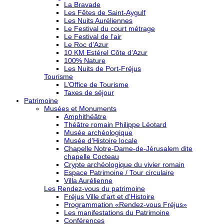
La Bravade
Les Fêtes de Saint-Aygulf
Les Nuits Auréliennes
Le Festival du court métrage
Le Festival de l’air
Le Roc d’Azur
10 KM Estérel Côte d’Azur
100% Nature
Les Nuits de Port-Fréjus
Tourisme
L’Office de Tourisme
Taxes de séjour
Patrimoine
Musées et Monuments
Amphithéâtre
Théâtre romain Philippe Léotard
Musée archéologique
Musée d’Histoire locale
Chapelle Notre-Dame-de-Jérusalem dite
chapelle Cocteau
Crypte archéologique du vivier romain
Espace Patrimoine / Tour circulaire
Villa Aurélienne
Les Rendez-vous du patrimoine
Fréjus Ville d’art et d’Histoire
Programmation «Rendez-vous Fréjus»
Les manifestations du Patrimoine
Conférences