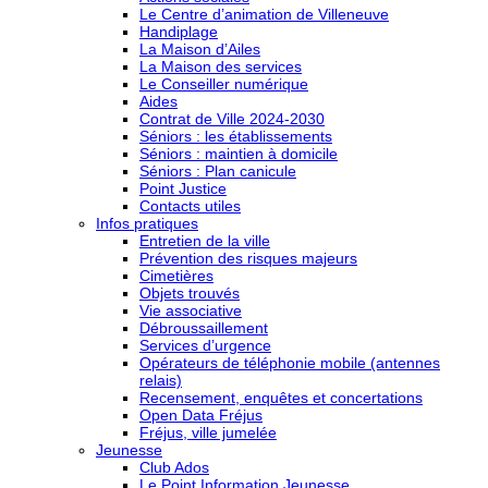
Le Centre d’animation de Villeneuve
Handiplage
La Maison d’Ailes
La Maison des services
Le Conseiller numérique
Aides
Contrat de Ville 2024-2030
Séniors : les établissements
Séniors : maintien à domicile
Séniors : Plan canicule
Point Justice
Contacts utiles
Infos pratiques
Entretien de la ville
Prévention des risques majeurs
Cimetières
Objets trouvés
Vie associative
Débroussaillement
Services d’urgence
Opérateurs de téléphonie mobile (antennes
relais)
Recensement, enquêtes et concertations
Open Data Fréjus
Fréjus, ville jumelée
Jeunesse
Club Ados
Le Point Information Jeunesse