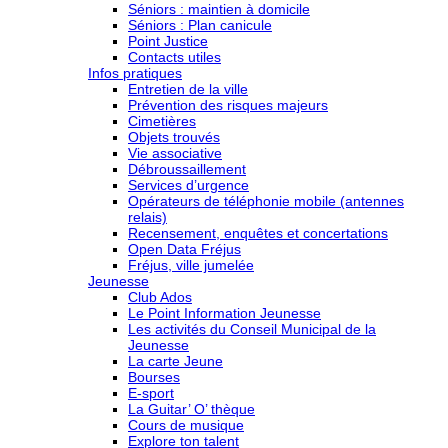
Séniors : maintien à domicile
Séniors : Plan canicule
Point Justice
Contacts utiles
Infos pratiques
Entretien de la ville
Prévention des risques majeurs
Cimetières
Objets trouvés
Vie associative
Débroussaillement
Services d’urgence
Opérateurs de téléphonie mobile (antennes
relais)
Recensement, enquêtes et concertations
Open Data Fréjus
Fréjus, ville jumelée
Jeunesse
Club Ados
Le Point Information Jeunesse
Les activités du Conseil Municipal de la
Jeunesse
La carte Jeune
Bourses
E-sport
La Guitar’ O’ thèque
Cours de musique
Explore ton talent