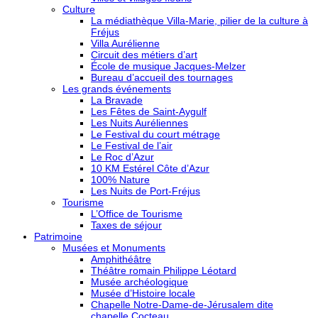
Culture
La médiathèque Villa-Marie, pilier de la culture à
Fréjus
Villa Aurélienne
Circuit des métiers d’art
École de musique Jacques-Melzer
Bureau d’accueil des tournages
Les grands événements
La Bravade
Les Fêtes de Saint-Aygulf
Les Nuits Auréliennes
Le Festival du court métrage
Le Festival de l’air
Le Roc d’Azur
10 KM Estérel Côte d’Azur
100% Nature
Les Nuits de Port-Fréjus
Tourisme
L’Office de Tourisme
Taxes de séjour
Patrimoine
Musées et Monuments
Amphithéâtre
Théâtre romain Philippe Léotard
Musée archéologique
Musée d’Histoire locale
Chapelle Notre-Dame-de-Jérusalem dite
chapelle Cocteau