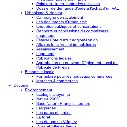
Palmiers : lutter contre les nuisibles
Dossier de demande d’aide à l’achat d’un VAE
Urbanisme & Habitat
Campagne de ravalement
Les documents d’urbanisme
Enquêtes publiques et concertations
Rapports et conclusions du commissaire
enquêteur
Estérel Côte d’Azur Agglomération
Affaires foncières et immobilières
Assainissement
Logement
Publications légales
Approbation du nouveau Règlement Local de
Publicité de Fréjus
Economie locale
Formulaire pour les nouveaux commerces
Marchés & commerces
Découvrir
Environnement
Ecologie citoyenne
Natura 2000
Base Nature François Léotard
Les plages
Les parcs et jardins
La forêt
Les étangs de Villepey
Villes et villages fleuris