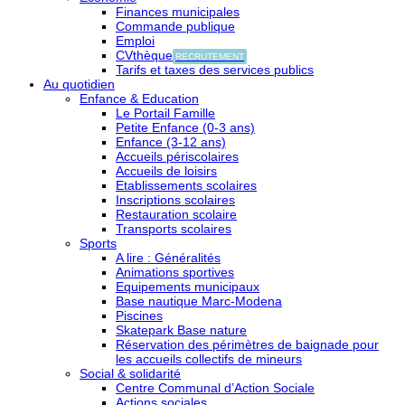
Finances municipales
Commande publique
Emploi
CVthèque
RECRUTEMENT
Tarifs et taxes des services publics
Au quotidien
Enfance & Education
Le Portail Famille
Petite Enfance (0-3 ans)
Enfance (3-12 ans)
Accueils périscolaires
Accueils de loisirs
Etablissements scolaires
Inscriptions scolaires
Restauration scolaire
Transports scolaires
Sports
A lire : Généralités
Animations sportives
Equipements municipaux
Base nautique Marc-Modena
Piscines
Skatepark Base nature
Réservation des périmètres de baignade pour
les accueils collectifs de mineurs
Social & solidarité
Centre Communal d’Action Sociale
Actions sociales