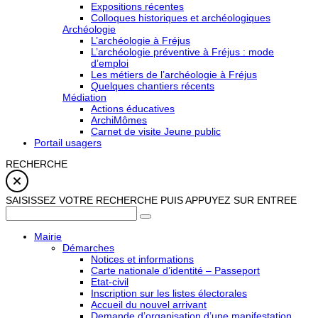
Expositions récentes
Colloques historiques et archéologiques
Archéologie
L’archéologie à Fréjus
L’archéologie préventive à Fréjus : mode
d’emploi
Les métiers de l’archéologie à Fréjus
Quelques chantiers récents
Médiation
Actions éducatives
ArchiMômes
Carnet de visite Jeune public
Portail usagers
RECHERCHE
SAISISSEZ VOTRE RECHERCHE PUIS APPUYEZ SUR ENTREE
Mairie
Démarches
Notices et informations
Carte nationale d’identité – Passeport
Etat-civil
Inscription sur les listes électorales
Accueil du nouvel arrivant
Demande d’organisation d’une manifestation