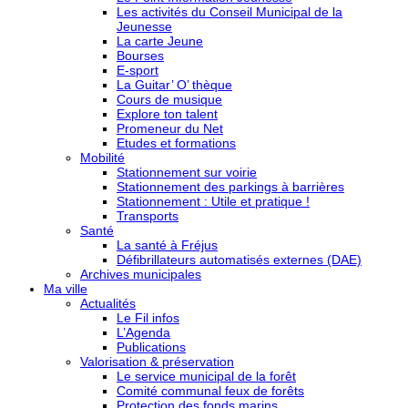
Les activités du Conseil Municipal de la
Jeunesse
La carte Jeune
Bourses
E-sport
La Guitar’ O’ thèque
Cours de musique
Explore ton talent
Promeneur du Net
Etudes et formations
Mobilité
Stationnement sur voirie
Stationnement des parkings à barrières
Stationnement : Utile et pratique !
Transports
Santé
La santé à Fréjus
Défibrillateurs automatisés externes (DAE)
Archives municipales
Ma ville
Actualités
Le Fil infos
L’Agenda
Publications
Valorisation & préservation
Le service municipal de la forêt
Comité communal feux de forêts
Protection des fonds marins