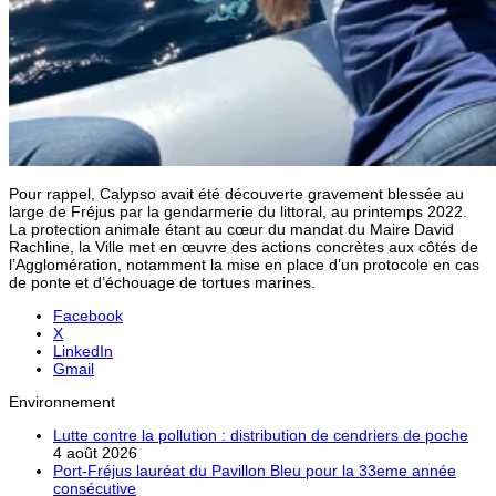
Pour rappel, Calypso avait été découverte gravement blessée au
large de Fréjus par la gendarmerie du littoral, au printemps 2022.
La protection animale étant au cœur du mandat du Maire David
Rachline, la Ville met en œuvre des actions concrètes aux côtés de
l’Agglomération, notamment la mise en place d’un protocole en cas
de ponte et d’échouage de tortues marines.
Facebook
X
LinkedIn
Gmail
Environnement
Lutte contre la pollution : distribution de cendriers de poche
4 août 2026
Port-Fréjus lauréat du Pavillon Bleu pour la 33eme année
consécutive