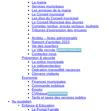
La mairie
Services municipaux
Les annexes de la mairie
Le Conseil municipal
Les élus du Conseil municipal
Le Conseil Municipal des Jeunes
Comptes rendus, procès verbaux, budgets
Tribunes d’expression des groupes
Arrêtés – Actes administratifs
Rapport d’activités 2023
Vie des quartiers
La Ville recrute !
OFFRES D'EMPLOI
Contactez-nous
Prévention & sécurité
La police municipale
La vidéoprotection
Opération tranquillité vacances
Citoyens vigilants
Economie
Finances municipales
Commande publique
Emploi
CVthèque
RECRUTEMENT
Tarifs et taxes des services publics
Au quotidien
Enfance & Education
Le Portail Famille