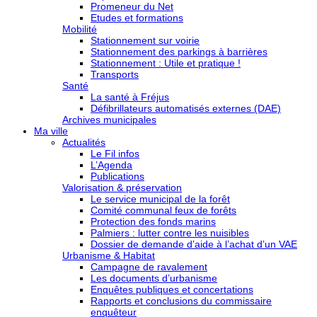
Promeneur du Net
Etudes et formations
Mobilité
Stationnement sur voirie
Stationnement des parkings à barrières
Stationnement : Utile et pratique !
Transports
Santé
La santé à Fréjus
Défibrillateurs automatisés externes (DAE)
Archives municipales
Ma ville
Actualités
Le Fil infos
L’Agenda
Publications
Valorisation & préservation
Le service municipal de la forêt
Comité communal feux de forêts
Protection des fonds marins
Palmiers : lutter contre les nuisibles
Dossier de demande d’aide à l’achat d’un VAE
Urbanisme & Habitat
Campagne de ravalement
Les documents d’urbanisme
Enquêtes publiques et concertations
Rapports et conclusions du commissaire
enquêteur