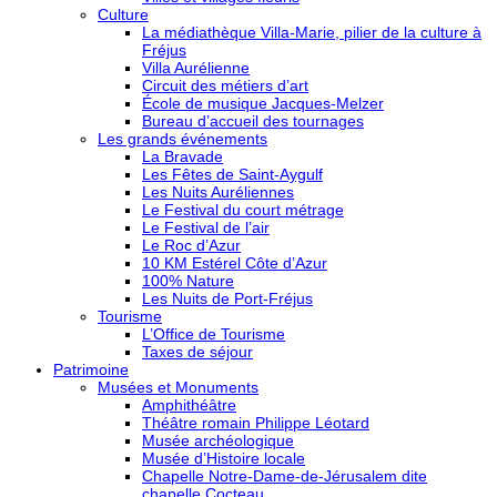
Culture
La médiathèque Villa-Marie, pilier de la culture à
Fréjus
Villa Aurélienne
Circuit des métiers d’art
École de musique Jacques-Melzer
Bureau d’accueil des tournages
Les grands événements
La Bravade
Les Fêtes de Saint-Aygulf
Les Nuits Auréliennes
Le Festival du court métrage
Le Festival de l’air
Le Roc d’Azur
10 KM Estérel Côte d’Azur
100% Nature
Les Nuits de Port-Fréjus
Tourisme
L’Office de Tourisme
Taxes de séjour
Patrimoine
Musées et Monuments
Amphithéâtre
Théâtre romain Philippe Léotard
Musée archéologique
Musée d’Histoire locale
Chapelle Notre-Dame-de-Jérusalem dite
chapelle Cocteau