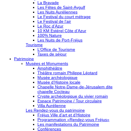
La Bravade
Les Fêtes de Saint-Aygulf
Les Nuits Auréliennes
Le Festival du court métrage
Le Festival de l’air
Le Roc d’Azur
10 KM Estérel Côte d’Azur
100% Nature
Les Nuits de Port-Fréjus
Tourisme
L’Office de Tourisme
Taxes de séjour
Patrimoine
Musées et Monuments
Amphithéâtre
Théâtre romain Philippe Léotard
Musée archéologique
Musée d’Histoire locale
Chapelle Notre-Dame-de-Jérusalem dite
chapelle Cocteau
Crypte archéologique du vivier romain
Espace Patrimoine / Tour circulaire
Villa Aurélienne
Les Rendez-vous du patrimoine
Fréjus Ville d’art et d’Histoire
Programmation «Rendez-vous Fréjus»
Les manifestations du Patrimoine
Conférences