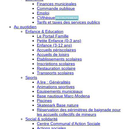
Finances municipales
Commande publique
Emploi
CVthèque
RECRUTEMENT
Tarifs et taxes des services publics
Au quotidien
Enfance & Education
Le Portail Famille
Petite Enfance (0-3 ans)
Enfance (3-12 ans)
Accueils périscolaires
Accueils de loisirs
Etablissements scolaires
Inscriptions scolaires
Restauration scolaire
Transports scolaires
Sports
A lire : Généralités
Animations sportives
Equipements municipaux
Base nautique Marc-Modena
Piscines
Skatepark Base nature
Réservation des périmètres de baignade pour
les accueils collectifs de mineurs
Social & solidarité
Centre Communal d’Action Sociale
Actions sociales