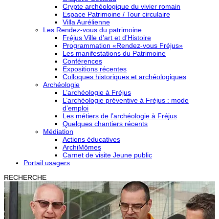
Crypte archéologique du vivier romain
Espace Patrimoine / Tour circulaire
Villa Aurélienne
Les Rendez-vous du patrimoine
Fréjus Ville d’art et d’Histoire
Programmation «Rendez-vous Fréjus»
Les manifestations du Patrimoine
Conférences
Expositions récentes
Colloques historiques et archéologiques
Archéologie
L’archéologie à Fréjus
L’archéologie préventive à Fréjus : mode
d’emploi
Les métiers de l’archéologie à Fréjus
Quelques chantiers récents
Médiation
Actions éducatives
ArchiMômes
Carnet de visite Jeune public
Portail usagers
RECHERCHE