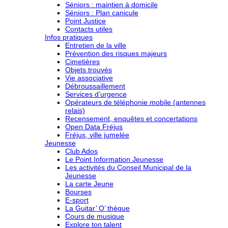
Séniors : maintien à domicile
Séniors : Plan canicule
Point Justice
Contacts utiles
Infos pratiques
Entretien de la ville
Prévention des risques majeurs
Cimetières
Objets trouvés
Vie associative
Débroussaillement
Services d’urgence
Opérateurs de téléphonie mobile (antennes
relais)
Recensement, enquêtes et concertations
Open Data Fréjus
Fréjus, ville jumelée
Jeunesse
Club Ados
Le Point Information Jeunesse
Les activités du Conseil Municipal de la
Jeunesse
La carte Jeune
Bourses
E-sport
La Guitar’ O’ thèque
Cours de musique
Explore ton talent