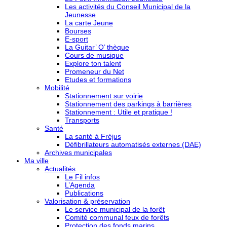
Les activités du Conseil Municipal de la
Jeunesse
La carte Jeune
Bourses
E-sport
La Guitar’ O’ thèque
Cours de musique
Explore ton talent
Promeneur du Net
Etudes et formations
Mobilité
Stationnement sur voirie
Stationnement des parkings à barrières
Stationnement : Utile et pratique !
Transports
Santé
La santé à Fréjus
Défibrillateurs automatisés externes (DAE)
Archives municipales
Ma ville
Actualités
Le Fil infos
L’Agenda
Publications
Valorisation & préservation
Le service municipal de la forêt
Comité communal feux de forêts
Protection des fonds marins