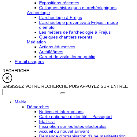
Expositions récentes
Colloques historiques et archéologiques
Archéologie
L’archéologie à Fréjus
L’archéologie préventive à Fréjus : mode
d’emploi
Les métiers de l’archéologie à Fréjus
Quelques chantiers récents
Médiation
Actions éducatives
ArchiMômes
Carnet de visite Jeune public
Portail usagers
RECHERCHE
SAISISSEZ VOTRE RECHERCHE PUIS APPUYEZ SUR ENTREE
Mairie
Démarches
Notices et informations
Carte nationale d’identité – Passeport
Etat-civil
Inscription sur les listes électorales
Accueil du nouvel arrivant
Demande d’organisation d’une manifestation