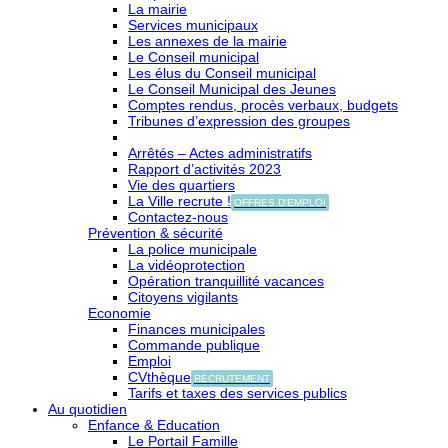
La mairie
Services municipaux
Les annexes de la mairie
Le Conseil municipal
Les élus du Conseil municipal
Le Conseil Municipal des Jeunes
Comptes rendus, procès verbaux, budgets
Tribunes d’expression des groupes
Arrêtés – Actes administratifs
Rapport d’activités 2023
Vie des quartiers
La Ville recrute !
OFFRES D'EMPLOI
Contactez-nous
Prévention & sécurité
La police municipale
La vidéoprotection
Opération tranquillité vacances
Citoyens vigilants
Economie
Finances municipales
Commande publique
Emploi
CVthèque
RECRUTEMENT
Tarifs et taxes des services publics
Au quotidien
Enfance & Education
Le Portail Famille