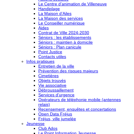
Le Centre d’animation de Villeneuve
Handiplage
La Maison d’Ailes
La Maison des services
Le Conseiller numérique
Aides
Contrat de Ville 2024-2030
Séniors : les établissements
Séniors : maintien à domicile
Séniors : Plan canicule
Point Justice
Contacts utiles
Infos pratiques
Entretien de la ville
Prévention des risques majeurs
Cimetières
Objets trouvés
Vie associative
Débroussaillement
Services d’urgence
Opérateurs de téléphonie mobile (antennes
relais)
Recensement, enquêtes et concertations
Open Data Fréjus
Fréjus, ville jumelée
Jeunesse
Club Ados
Le Point Information Jeunesse