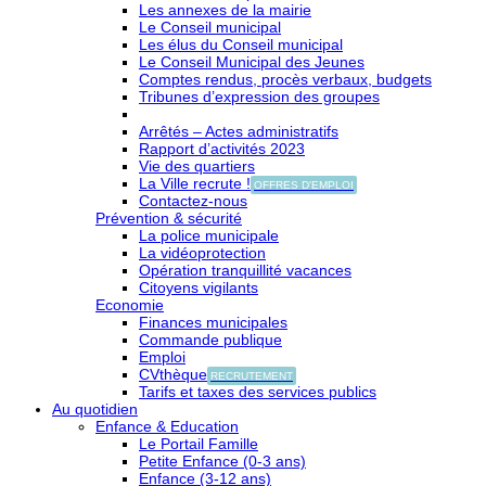
Les annexes de la mairie
Le Conseil municipal
Les élus du Conseil municipal
Le Conseil Municipal des Jeunes
Comptes rendus, procès verbaux, budgets
Tribunes d’expression des groupes
Arrêtés – Actes administratifs
Rapport d’activités 2023
Vie des quartiers
La Ville recrute !
OFFRES D'EMPLOI
Contactez-nous
Prévention & sécurité
La police municipale
La vidéoprotection
Opération tranquillité vacances
Citoyens vigilants
Economie
Finances municipales
Commande publique
Emploi
CVthèque
RECRUTEMENT
Tarifs et taxes des services publics
Au quotidien
Enfance & Education
Le Portail Famille
Petite Enfance (0-3 ans)
Enfance (3-12 ans)