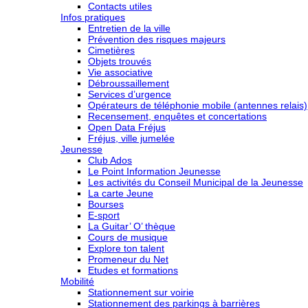
Contacts utiles
Infos pratiques
Entretien de la ville
Prévention des risques majeurs
Cimetières
Objets trouvés
Vie associative
Débroussaillement
Services d’urgence
Opérateurs de téléphonie mobile (antennes relais)
Recensement, enquêtes et concertations
Open Data Fréjus
Fréjus, ville jumelée
Jeunesse
Club Ados
Le Point Information Jeunesse
Les activités du Conseil Municipal de la Jeunesse
La carte Jeune
Bourses
E-sport
La Guitar’ O’ thèque
Cours de musique
Explore ton talent
Promeneur du Net
Etudes et formations
Mobilité
Stationnement sur voirie
Stationnement des parkings à barrières