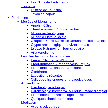
Les Nuits de Port-Fréjus
Tourisme
L’Office de Tourisme
Taxes de séjour
Patrimoine
Musées et Monuments
Amphithéâtre
Théâtre romain Philippe Léotard
Musée archéologique
Musée d’Histoire locale
Chapelle Notre-Dame-de-Jérusalem dite chapelle
Crypte archéologique du vivier romain
Espace Patrimoine / Tour circulaire
Villa Aurélienne
Les Rendez-vous du patrimoine
Fréjus Ville d’art et d’Histoire
Programmation «Rendez-vous Fréjus»
Les manifestations du Patrimoine
Conférences
Expositions récentes
Colloques historiques et archéologiques
Archéologie
L’archéologie à Fréjus
L’archéologie préventive à Fréjus : mode d’emploi
Les métiers de l’archéologie à Fréjus
Quelques chantiers récents
Médiation
Actions éducatives