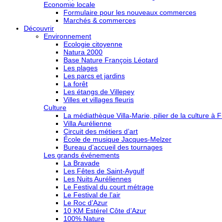
Economie locale
Formulaire pour les nouveaux commerces
Marchés & commerces
Découvrir
Environnement
Ecologie citoyenne
Natura 2000
Base Nature François Léotard
Les plages
Les parcs et jardins
La forêt
Les étangs de Villepey
Villes et villages fleuris
Culture
La médiathèque Villa-Marie, pilier de la culture à F
Villa Aurélienne
Circuit des métiers d’art
École de musique Jacques-Melzer
Bureau d’accueil des tournages
Les grands événements
La Bravade
Les Fêtes de Saint-Aygulf
Les Nuits Auréliennes
Le Festival du court métrage
Le Festival de l’air
Le Roc d’Azur
10 KM Estérel Côte d’Azur
100% Nature