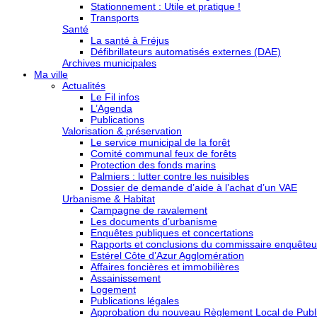
Stationnement : Utile et pratique !
Transports
Santé
La santé à Fréjus
Défibrillateurs automatisés externes (DAE)
Archives municipales
Ma ville
Actualités
Le Fil infos
L’Agenda
Publications
Valorisation & préservation
Le service municipal de la forêt
Comité communal feux de forêts
Protection des fonds marins
Palmiers : lutter contre les nuisibles
Dossier de demande d’aide à l’achat d’un VAE
Urbanisme & Habitat
Campagne de ravalement
Les documents d’urbanisme
Enquêtes publiques et concertations
Rapports et conclusions du commissaire enquêteu
Estérel Côte d’Azur Agglomération
Affaires foncières et immobilières
Assainissement
Logement
Publications légales
Approbation du nouveau Règlement Local de Publi