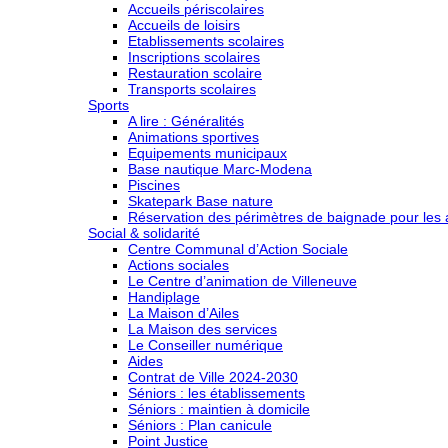
Accueils périscolaires
Accueils de loisirs
Etablissements scolaires
Inscriptions scolaires
Restauration scolaire
Transports scolaires
Sports
A lire : Généralités
Animations sportives
Equipements municipaux
Base nautique Marc-Modena
Piscines
Skatepark Base nature
Réservation des périmètres de baignade pour les a
Social & solidarité
Centre Communal d’Action Sociale
Actions sociales
Le Centre d’animation de Villeneuve
Handiplage
La Maison d’Ailes
La Maison des services
Le Conseiller numérique
Aides
Contrat de Ville 2024-2030
Séniors : les établissements
Séniors : maintien à domicile
Séniors : Plan canicule
Point Justice