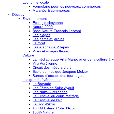
Economie locale
Formulaire pour les nouveaux commerces
Marchés & commerces
Découvrir
Environnement
Ecologie citoyenne
Natura 2000
Base Nature François Léotard
Les plages
Les parcs et jardins
La forêt
Les étangs de Villepey
Villes et villages fleuris
Culture
La médiathèque Villa-Marie, pilier de la culture à F
Villa Aurélienne
Circuit des métiers d’art
École de musique Jacques-Melzer
Bureau d’accueil des tournages
Les grands événements
La Bravade
Les Fêtes de Saint-Aygulf
Les Nuits Auréliennes
Le Festival du court métrage
Le Festival de l’air
Le Roc d’Azur
10 KM Estérel Côte d’Azur
100% Nature