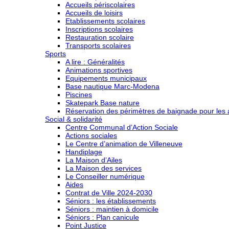
Accueils périscolaires
Accueils de loisirs
Etablissements scolaires
Inscriptions scolaires
Restauration scolaire
Transports scolaires
Sports
A lire : Généralités
Animations sportives
Equipements municipaux
Base nautique Marc-Modena
Piscines
Skatepark Base nature
Réservation des périmètres de baignade pour les a
Social & solidarité
Centre Communal d’Action Sociale
Actions sociales
Le Centre d’animation de Villeneuve
Handiplage
La Maison d’Ailes
La Maison des services
Le Conseiller numérique
Aides
Contrat de Ville 2024-2030
Séniors : les établissements
Séniors : maintien à domicile
Séniors : Plan canicule
Point Justice