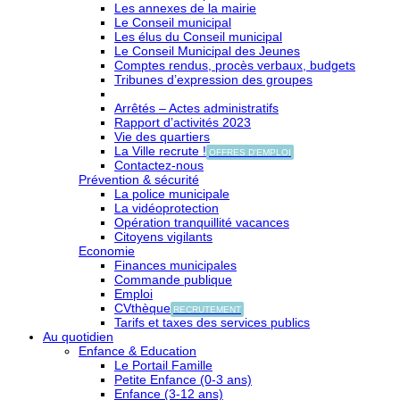
Les annexes de la mairie
Le Conseil municipal
Les élus du Conseil municipal
Le Conseil Municipal des Jeunes
Comptes rendus, procès verbaux, budgets
Tribunes d’expression des groupes
Arrêtés – Actes administratifs
Rapport d’activités 2023
Vie des quartiers
La Ville recrute !
OFFRES D'EMPLOI
Contactez-nous
Prévention & sécurité
La police municipale
La vidéoprotection
Opération tranquillité vacances
Citoyens vigilants
Economie
Finances municipales
Commande publique
Emploi
CVthèque
RECRUTEMENT
Tarifs et taxes des services publics
Au quotidien
Enfance & Education
Le Portail Famille
Petite Enfance (0-3 ans)
Enfance (3-12 ans)