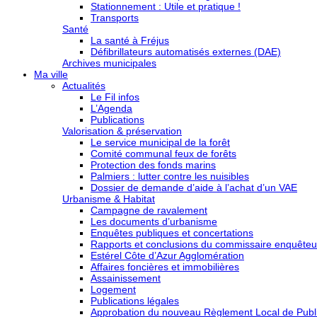
Stationnement : Utile et pratique !
Transports
Santé
La santé à Fréjus
Défibrillateurs automatisés externes (DAE)
Archives municipales
Ma ville
Actualités
Le Fil infos
L’Agenda
Publications
Valorisation & préservation
Le service municipal de la forêt
Comité communal feux de forêts
Protection des fonds marins
Palmiers : lutter contre les nuisibles
Dossier de demande d’aide à l’achat d’un VAE
Urbanisme & Habitat
Campagne de ravalement
Les documents d’urbanisme
Enquêtes publiques et concertations
Rapports et conclusions du commissaire enquêteu
Estérel Côte d’Azur Agglomération
Affaires foncières et immobilières
Assainissement
Logement
Publications légales
Approbation du nouveau Règlement Local de Publi