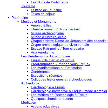
Les Nuits de Port-Fréjus
Tourisme
L’Office de Tourisme
Taxes de séjour
Patrimoine
Musées et Monuments
Amphithéâtre
Théâtre romain Philippe Léotard
Musée archéologique
Musée d’Histoire locale
Chapelle Notre-Dame-de-Jérusalem dite chapelle
Crypte archéologique du vivier romain
Espace Patrimoine / Tour circulaire
Villa Aurélienne
Les Rendez-vous du patrimoine
Fréjus Ville d’art et d’Histoire
Programmation «Rendez-vous Fréjus»
Les manifestations du Patrimoine
Conférences
Expositions récentes
Colloques historiques et archéologiques
Archéologie
L’archéologie à Fréjus
L’archéologie préventive à Fréjus : mode d’emploi
Les métiers de l’archéologie à Fréjus
Quelques chantiers récents
Médiation
Actions éducatives