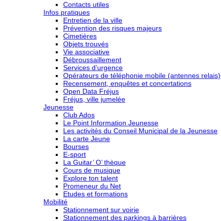
Contacts utiles
Infos pratiques
Entretien de la ville
Prévention des risques majeurs
Cimetières
Objets trouvés
Vie associative
Débroussaillement
Services d’urgence
Opérateurs de téléphonie mobile (antennes relais)
Recensement, enquêtes et concertations
Open Data Fréjus
Fréjus, ville jumelée
Jeunesse
Club Ados
Le Point Information Jeunesse
Les activités du Conseil Municipal de la Jeunesse
La carte Jeune
Bourses
E-sport
La Guitar’ O’ thèque
Cours de musique
Explore ton talent
Promeneur du Net
Etudes et formations
Mobilité
Stationnement sur voirie
Stationnement des parkings à barrières