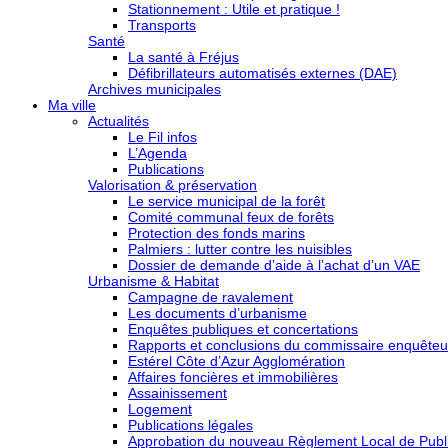
Stationnement : Utile et pratique !
Transports
Santé
La santé à Fréjus
Défibrillateurs automatisés externes (DAE)
Archives municipales
Ma ville
Actualités
Le Fil infos
L’Agenda
Publications
Valorisation & préservation
Le service municipal de la forêt
Comité communal feux de forêts
Protection des fonds marins
Palmiers : lutter contre les nuisibles
Dossier de demande d’aide à l’achat d’un VAE
Urbanisme & Habitat
Campagne de ravalement
Les documents d’urbanisme
Enquêtes publiques et concertations
Rapports et conclusions du commissaire enquêteu
Estérel Côte d’Azur Agglomération
Affaires foncières et immobilières
Assainissement
Logement
Publications légales
Approbation du nouveau Règlement Local de Publi