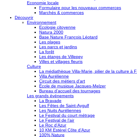
Economie locale
Formulaire pour les nouveaux commerces
Marchés & commerces
Découvrir
Environnement
Ecologie citoyenne
Natura 2000
Base Nature François Léotard
Les plages
Les parcs et jardins
La forêt
Les étangs de Villepey
Villes et villages fleuris
Culture
La médiathèque Villa-Marie, pilier de la culture à F
Villa Aurélienne
Circuit des métiers d’art
École de musique Jacques-Melzer
Bureau d’accueil des tournages
Les grands événements
La Bravade
Les Fêtes de Saint-Aygulf
Les Nuits Auréliennes
Le Festival du court métrage
Le Festival de l’air
Le Roc d’Azur
10 KM Estérel Côte d’Azur
100% Nature