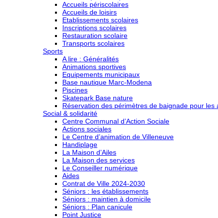
Accueils périscolaires
Accueils de loisirs
Etablissements scolaires
Inscriptions scolaires
Restauration scolaire
Transports scolaires
Sports
A lire : Généralités
Animations sportives
Equipements municipaux
Base nautique Marc-Modena
Piscines
Skatepark Base nature
Réservation des périmètres de baignade pour les a
Social & solidarité
Centre Communal d’Action Sociale
Actions sociales
Le Centre d’animation de Villeneuve
Handiplage
La Maison d’Ailes
La Maison des services
Le Conseiller numérique
Aides
Contrat de Ville 2024-2030
Séniors : les établissements
Séniors : maintien à domicile
Séniors : Plan canicule
Point Justice