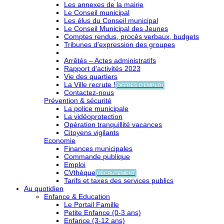
Les annexes de la mairie
Le Conseil municipal
Les élus du Conseil municipal
Le Conseil Municipal des Jeunes
Comptes rendus, procès verbaux, budgets
Tribunes d’expression des groupes
Arrêtés – Actes administratifs
Rapport d’activités 2023
Vie des quartiers
La Ville recrute !
OFFRES D'EMPLOI
Contactez-nous
Prévention & sécurité
La police municipale
La vidéoprotection
Opération tranquillité vacances
Citoyens vigilants
Economie
Finances municipales
Commande publique
Emploi
CVthèque
RECRUTEMENT
Tarifs et taxes des services publics
Au quotidien
Enfance & Education
Le Portail Famille
Petite Enfance (0-3 ans)
Enfance (3-12 ans)