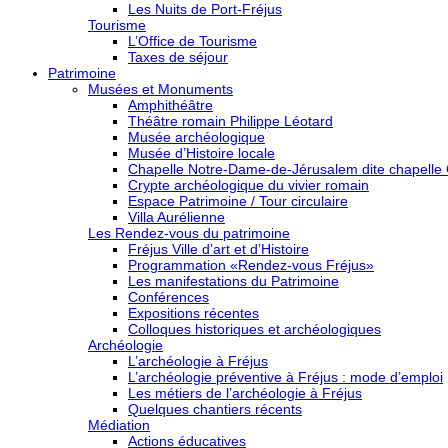
Les Nuits de Port-Fréjus
Tourisme
L’Office de Tourisme
Taxes de séjour
Patrimoine
Musées et Monuments
Amphithéâtre
Théâtre romain Philippe Léotard
Musée archéologique
Musée d’Histoire locale
Chapelle Notre-Dame-de-Jérusalem dite chapelle
Crypte archéologique du vivier romain
Espace Patrimoine / Tour circulaire
Villa Aurélienne
Les Rendez-vous du patrimoine
Fréjus Ville d’art et d’Histoire
Programmation «Rendez-vous Fréjus»
Les manifestations du Patrimoine
Conférences
Expositions récentes
Colloques historiques et archéologiques
Archéologie
L’archéologie à Fréjus
L’archéologie préventive à Fréjus : mode d’emploi
Les métiers de l’archéologie à Fréjus
Quelques chantiers récents
Médiation
Actions éducatives