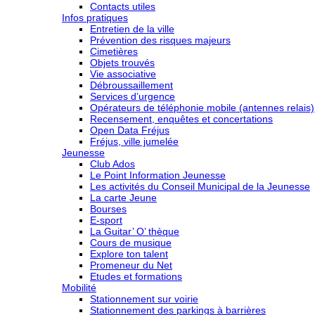
Contacts utiles
Infos pratiques
Entretien de la ville
Prévention des risques majeurs
Cimetières
Objets trouvés
Vie associative
Débroussaillement
Services d’urgence
Opérateurs de téléphonie mobile (antennes relais)
Recensement, enquêtes et concertations
Open Data Fréjus
Fréjus, ville jumelée
Jeunesse
Club Ados
Le Point Information Jeunesse
Les activités du Conseil Municipal de la Jeunesse
La carte Jeune
Bourses
E-sport
La Guitar’ O’ thèque
Cours de musique
Explore ton talent
Promeneur du Net
Etudes et formations
Mobilité
Stationnement sur voirie
Stationnement des parkings à barrières