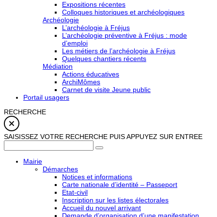
Expositions récentes
Colloques historiques et archéologiques
Archéologie
L’archéologie à Fréjus
L’archéologie préventive à Fréjus : mode
d’emploi
Les métiers de l’archéologie à Fréjus
Quelques chantiers récents
Médiation
Actions éducatives
ArchiMômes
Carnet de visite Jeune public
Portail usagers
RECHERCHE
SAISISSEZ VOTRE RECHERCHE PUIS APPUYEZ SUR ENTREE
Mairie
Démarches
Notices et informations
Carte nationale d’identité – Passeport
Etat-civil
Inscription sur les listes électorales
Accueil du nouvel arrivant
Demande d’organisation d’une manifestation