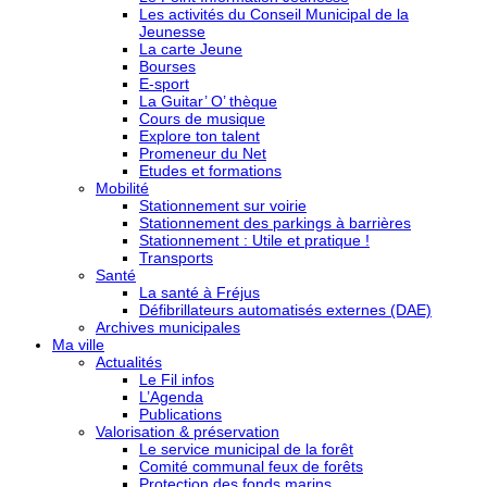
Les activités du Conseil Municipal de la
Jeunesse
La carte Jeune
Bourses
E-sport
La Guitar’ O’ thèque
Cours de musique
Explore ton talent
Promeneur du Net
Etudes et formations
Mobilité
Stationnement sur voirie
Stationnement des parkings à barrières
Stationnement : Utile et pratique !
Transports
Santé
La santé à Fréjus
Défibrillateurs automatisés externes (DAE)
Archives municipales
Ma ville
Actualités
Le Fil infos
L’Agenda
Publications
Valorisation & préservation
Le service municipal de la forêt
Comité communal feux de forêts
Protection des fonds marins