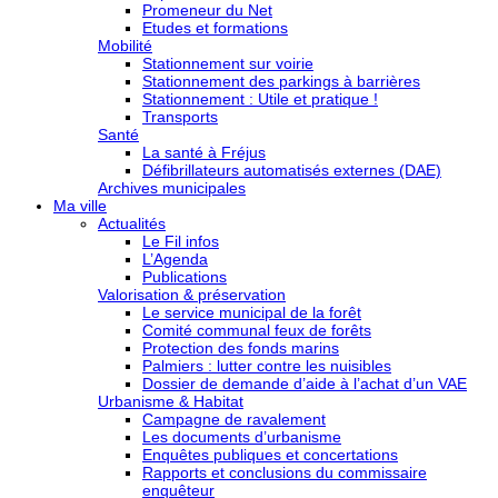
Promeneur du Net
Etudes et formations
Mobilité
Stationnement sur voirie
Stationnement des parkings à barrières
Stationnement : Utile et pratique !
Transports
Santé
La santé à Fréjus
Défibrillateurs automatisés externes (DAE)
Archives municipales
Ma ville
Actualités
Le Fil infos
L’Agenda
Publications
Valorisation & préservation
Le service municipal de la forêt
Comité communal feux de forêts
Protection des fonds marins
Palmiers : lutter contre les nuisibles
Dossier de demande d’aide à l’achat d’un VAE
Urbanisme & Habitat
Campagne de ravalement
Les documents d’urbanisme
Enquêtes publiques et concertations
Rapports et conclusions du commissaire
enquêteur