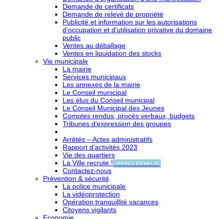
Demande de certificats
Demande de relevé de propriété
Publicité et information sur les autorisations
d’occupation et d’utilisation privative du domaine
public
Ventes au déballage
Ventes en liquidation des stocks
Vie municipale
La mairie
Services municipaux
Les annexes de la mairie
Le Conseil municipal
Les élus du Conseil municipal
Le Conseil Municipal des Jeunes
Comptes rendus, procès verbaux, budgets
Tribunes d’expression des groupes
Arrêtés – Actes administratifs
Rapport d’activités 2023
Vie des quartiers
La Ville recrute !
OFFRES D'EMPLOI
Contactez-nous
Prévention & sécurité
La police municipale
La vidéoprotection
Opération tranquillité vacances
Citoyens vigilants
Economie