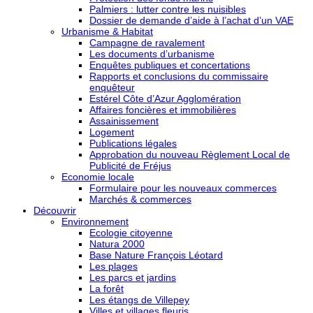
Palmiers : lutter contre les nuisibles
Dossier de demande d’aide à l’achat d’un VAE
Urbanisme & Habitat
Campagne de ravalement
Les documents d’urbanisme
Enquêtes publiques et concertations
Rapports et conclusions du commissaire
enquêteur
Estérel Côte d’Azur Agglomération
Affaires foncières et immobilières
Assainissement
Logement
Publications légales
Approbation du nouveau Règlement Local de
Publicité de Fréjus
Economie locale
Formulaire pour les nouveaux commerces
Marchés & commerces
Découvrir
Environnement
Ecologie citoyenne
Natura 2000
Base Nature François Léotard
Les plages
Les parcs et jardins
La forêt
Les étangs de Villepey
Villes et villages fleuris