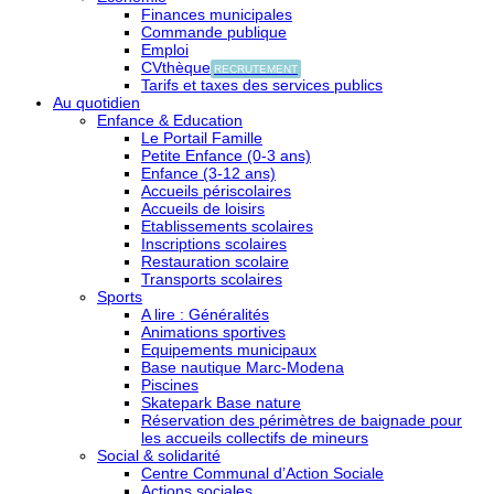
Finances municipales
Commande publique
Emploi
CVthèque
RECRUTEMENT
Tarifs et taxes des services publics
Au quotidien
Enfance & Education
Le Portail Famille
Petite Enfance (0-3 ans)
Enfance (3-12 ans)
Accueils périscolaires
Accueils de loisirs
Etablissements scolaires
Inscriptions scolaires
Restauration scolaire
Transports scolaires
Sports
A lire : Généralités
Animations sportives
Equipements municipaux
Base nautique Marc-Modena
Piscines
Skatepark Base nature
Réservation des périmètres de baignade pour
les accueils collectifs de mineurs
Social & solidarité
Centre Communal d’Action Sociale
Actions sociales