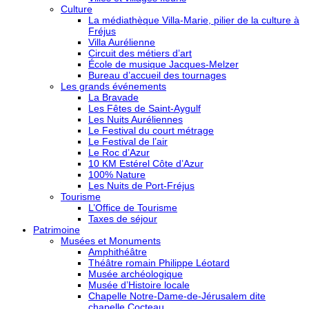
Culture
La médiathèque Villa-Marie, pilier de la culture à
Fréjus
Villa Aurélienne
Circuit des métiers d’art
École de musique Jacques-Melzer
Bureau d’accueil des tournages
Les grands événements
La Bravade
Les Fêtes de Saint-Aygulf
Les Nuits Auréliennes
Le Festival du court métrage
Le Festival de l’air
Le Roc d’Azur
10 KM Estérel Côte d’Azur
100% Nature
Les Nuits de Port-Fréjus
Tourisme
L’Office de Tourisme
Taxes de séjour
Patrimoine
Musées et Monuments
Amphithéâtre
Théâtre romain Philippe Léotard
Musée archéologique
Musée d’Histoire locale
Chapelle Notre-Dame-de-Jérusalem dite
chapelle Cocteau