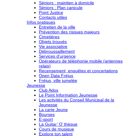
Séniors : maintien à domicile
Séniors : Plan canicule
Point Justice
Contacts utiles
Infos pratiques
Entretien de la ville
Prévention des risques majeurs
Cimetières
Objets trouvés
Vie associative
Débroussaillement
Services d’urgence
Opérateurs de téléphonie mobile (antennes
relais)
Recensement, enquêtes et concertations
Open Data Fréjus
Fréjus, ville jumelée
Jeunesse
Club Ados
Le Point Information Jeunesse
Les activités du Conseil Municipal de la
Jeunesse
La carte Jeune
Bourses
E-sport
La Guitar’ O’ thèque
Cours de musique
Explore ton talent