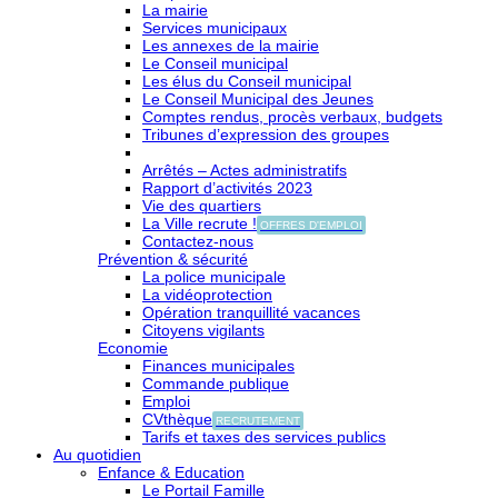
La mairie
Services municipaux
Les annexes de la mairie
Le Conseil municipal
Les élus du Conseil municipal
Le Conseil Municipal des Jeunes
Comptes rendus, procès verbaux, budgets
Tribunes d’expression des groupes
Arrêtés – Actes administratifs
Rapport d’activités 2023
Vie des quartiers
La Ville recrute !
OFFRES D'EMPLOI
Contactez-nous
Prévention & sécurité
La police municipale
La vidéoprotection
Opération tranquillité vacances
Citoyens vigilants
Economie
Finances municipales
Commande publique
Emploi
CVthèque
RECRUTEMENT
Tarifs et taxes des services publics
Au quotidien
Enfance & Education
Le Portail Famille