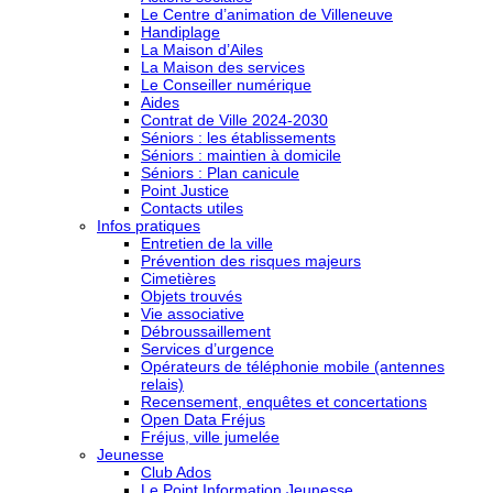
Le Centre d’animation de Villeneuve
Handiplage
La Maison d’Ailes
La Maison des services
Le Conseiller numérique
Aides
Contrat de Ville 2024-2030
Séniors : les établissements
Séniors : maintien à domicile
Séniors : Plan canicule
Point Justice
Contacts utiles
Infos pratiques
Entretien de la ville
Prévention des risques majeurs
Cimetières
Objets trouvés
Vie associative
Débroussaillement
Services d’urgence
Opérateurs de téléphonie mobile (antennes
relais)
Recensement, enquêtes et concertations
Open Data Fréjus
Fréjus, ville jumelée
Jeunesse
Club Ados
Le Point Information Jeunesse