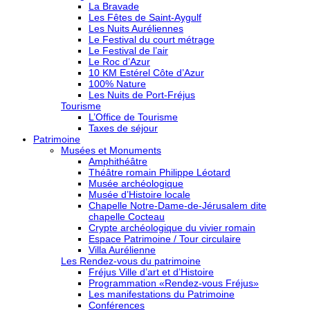
La Bravade
Les Fêtes de Saint-Aygulf
Les Nuits Auréliennes
Le Festival du court métrage
Le Festival de l’air
Le Roc d’Azur
10 KM Estérel Côte d’Azur
100% Nature
Les Nuits de Port-Fréjus
Tourisme
L’Office de Tourisme
Taxes de séjour
Patrimoine
Musées et Monuments
Amphithéâtre
Théâtre romain Philippe Léotard
Musée archéologique
Musée d’Histoire locale
Chapelle Notre-Dame-de-Jérusalem dite
chapelle Cocteau
Crypte archéologique du vivier romain
Espace Patrimoine / Tour circulaire
Villa Aurélienne
Les Rendez-vous du patrimoine
Fréjus Ville d’art et d’Histoire
Programmation «Rendez-vous Fréjus»
Les manifestations du Patrimoine
Conférences