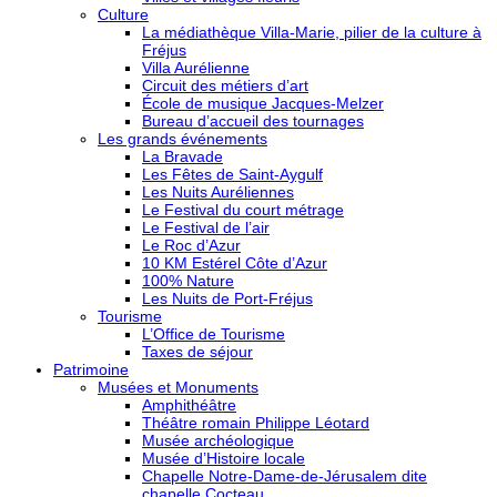
Culture
La médiathèque Villa-Marie, pilier de la culture à
Fréjus
Villa Aurélienne
Circuit des métiers d’art
École de musique Jacques-Melzer
Bureau d’accueil des tournages
Les grands événements
La Bravade
Les Fêtes de Saint-Aygulf
Les Nuits Auréliennes
Le Festival du court métrage
Le Festival de l’air
Le Roc d’Azur
10 KM Estérel Côte d’Azur
100% Nature
Les Nuits de Port-Fréjus
Tourisme
L’Office de Tourisme
Taxes de séjour
Patrimoine
Musées et Monuments
Amphithéâtre
Théâtre romain Philippe Léotard
Musée archéologique
Musée d’Histoire locale
Chapelle Notre-Dame-de-Jérusalem dite
chapelle Cocteau