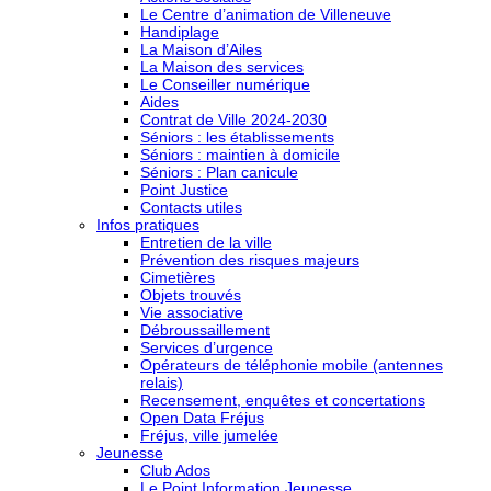
Le Centre d’animation de Villeneuve
Handiplage
La Maison d’Ailes
La Maison des services
Le Conseiller numérique
Aides
Contrat de Ville 2024-2030
Séniors : les établissements
Séniors : maintien à domicile
Séniors : Plan canicule
Point Justice
Contacts utiles
Infos pratiques
Entretien de la ville
Prévention des risques majeurs
Cimetières
Objets trouvés
Vie associative
Débroussaillement
Services d’urgence
Opérateurs de téléphonie mobile (antennes
relais)
Recensement, enquêtes et concertations
Open Data Fréjus
Fréjus, ville jumelée
Jeunesse
Club Ados
Le Point Information Jeunesse