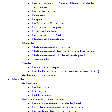
Les activités du Conseil Municipal de la
Jeunesse
La carte Jeune
Bourses
E-sport
La Guitar’ O’ thèque
Cours de musique
Explore ton talent
Promeneur du Net
Etudes et formations
Mobilité
Stationnement sur voirie
Stationnement des parkings à barrières
Stationnement : Utile et pratique !
Transports
Santé
La santé à Fréjus
Défibrillateurs automatisés externes (DAE)
Archives municipales
Ma ville
Actualités
Le Fil infos
L’Agenda
Publications
Valorisation & préservation
Le service municipal de la forêt
Comité communal feux de forêts
Protection des fonds marins