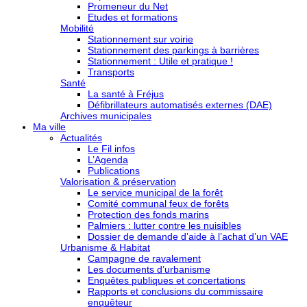
Promeneur du Net
Etudes et formations
Mobilité
Stationnement sur voirie
Stationnement des parkings à barrières
Stationnement : Utile et pratique !
Transports
Santé
La santé à Fréjus
Défibrillateurs automatisés externes (DAE)
Archives municipales
Ma ville
Actualités
Le Fil infos
L’Agenda
Publications
Valorisation & préservation
Le service municipal de la forêt
Comité communal feux de forêts
Protection des fonds marins
Palmiers : lutter contre les nuisibles
Dossier de demande d’aide à l’achat d’un VAE
Urbanisme & Habitat
Campagne de ravalement
Les documents d’urbanisme
Enquêtes publiques et concertations
Rapports et conclusions du commissaire
enquêteur