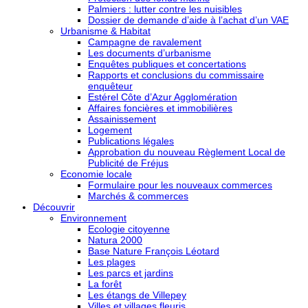
Palmiers : lutter contre les nuisibles
Dossier de demande d’aide à l’achat d’un VAE
Urbanisme & Habitat
Campagne de ravalement
Les documents d’urbanisme
Enquêtes publiques et concertations
Rapports et conclusions du commissaire
enquêteur
Estérel Côte d’Azur Agglomération
Affaires foncières et immobilières
Assainissement
Logement
Publications légales
Approbation du nouveau Règlement Local de
Publicité de Fréjus
Economie locale
Formulaire pour les nouveaux commerces
Marchés & commerces
Découvrir
Environnement
Ecologie citoyenne
Natura 2000
Base Nature François Léotard
Les plages
Les parcs et jardins
La forêt
Les étangs de Villepey
Villes et villages fleuris