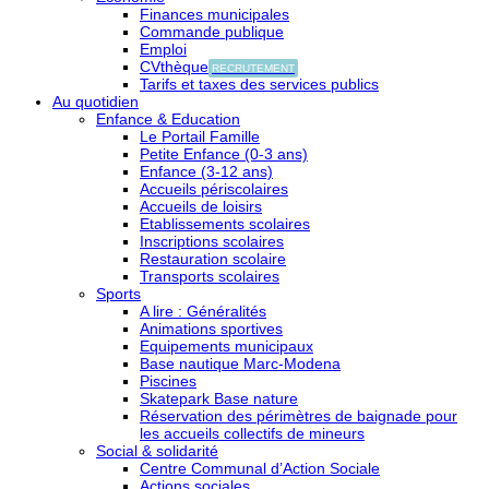
Finances municipales
Commande publique
Emploi
CVthèque
RECRUTEMENT
Tarifs et taxes des services publics
Au quotidien
Enfance & Education
Le Portail Famille
Petite Enfance (0-3 ans)
Enfance (3-12 ans)
Accueils périscolaires
Accueils de loisirs
Etablissements scolaires
Inscriptions scolaires
Restauration scolaire
Transports scolaires
Sports
A lire : Généralités
Animations sportives
Equipements municipaux
Base nautique Marc-Modena
Piscines
Skatepark Base nature
Réservation des périmètres de baignade pour
les accueils collectifs de mineurs
Social & solidarité
Centre Communal d’Action Sociale
Actions sociales