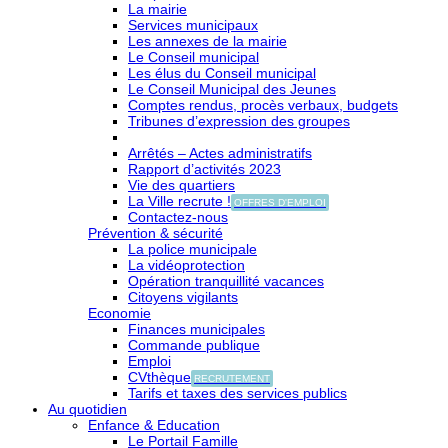
La mairie
Services municipaux
Les annexes de la mairie
Le Conseil municipal
Les élus du Conseil municipal
Le Conseil Municipal des Jeunes
Comptes rendus, procès verbaux, budgets
Tribunes d’expression des groupes
Arrêtés – Actes administratifs
Rapport d’activités 2023
Vie des quartiers
La Ville recrute !
OFFRES D'EMPLOI
Contactez-nous
Prévention & sécurité
La police municipale
La vidéoprotection
Opération tranquillité vacances
Citoyens vigilants
Economie
Finances municipales
Commande publique
Emploi
CVthèque
RECRUTEMENT
Tarifs et taxes des services publics
Au quotidien
Enfance & Education
Le Portail Famille