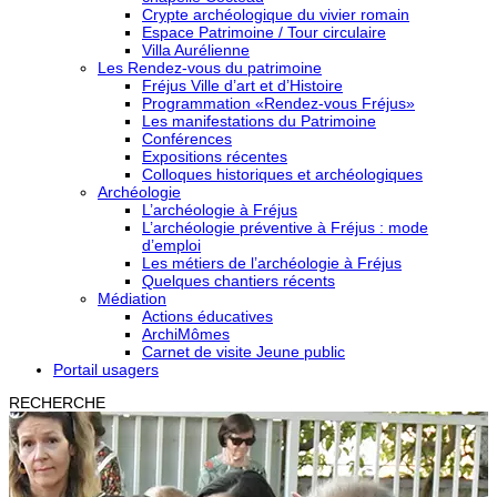
Crypte archéologique du vivier romain
Espace Patrimoine / Tour circulaire
Villa Aurélienne
Les Rendez-vous du patrimoine
Fréjus Ville d’art et d’Histoire
Programmation «Rendez-vous Fréjus»
Les manifestations du Patrimoine
Conférences
Expositions récentes
Colloques historiques et archéologiques
Archéologie
L’archéologie à Fréjus
L’archéologie préventive à Fréjus : mode
d’emploi
Les métiers de l’archéologie à Fréjus
Quelques chantiers récents
Médiation
Actions éducatives
ArchiMômes
Carnet de visite Jeune public
Portail usagers
RECHERCHE