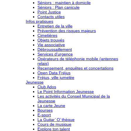
Séniors : maintien à domicile
Séniors : Plan canicule
Point Justice
Contacts utiles
Infos pratiques
Entretien de la ville
Prévention des risques majeurs
Cimetières
Objets trouvés
Vie associative
Débroussaillement
Services d’urgence
Opérateurs de téléphonie mobile (antennes
relais)
Recensement, enquêtes et concertations
Open Data Fréjus
Fréjus, ville jumelée
Jeunesse
Club Ados
Le Point Information Jeunesse
Les activités du Conseil Municipal de la
Jeunesse
La carte Jeune
Bourses
E-sport
La Guitar’ O’ thèque
Cours de musique
Explore ton talent