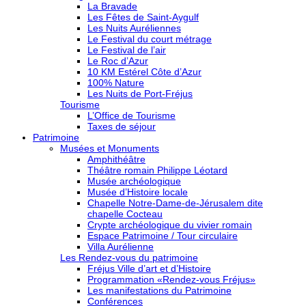
La Bravade
Les Fêtes de Saint-Aygulf
Les Nuits Auréliennes
Le Festival du court métrage
Le Festival de l’air
Le Roc d’Azur
10 KM Estérel Côte d’Azur
100% Nature
Les Nuits de Port-Fréjus
Tourisme
L’Office de Tourisme
Taxes de séjour
Patrimoine
Musées et Monuments
Amphithéâtre
Théâtre romain Philippe Léotard
Musée archéologique
Musée d’Histoire locale
Chapelle Notre-Dame-de-Jérusalem dite
chapelle Cocteau
Crypte archéologique du vivier romain
Espace Patrimoine / Tour circulaire
Villa Aurélienne
Les Rendez-vous du patrimoine
Fréjus Ville d’art et d’Histoire
Programmation «Rendez-vous Fréjus»
Les manifestations du Patrimoine
Conférences