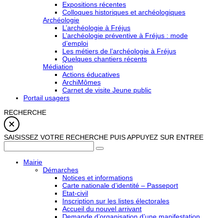
Expositions récentes
Colloques historiques et archéologiques
Archéologie
L’archéologie à Fréjus
L’archéologie préventive à Fréjus : mode
d’emploi
Les métiers de l’archéologie à Fréjus
Quelques chantiers récents
Médiation
Actions éducatives
ArchiMômes
Carnet de visite Jeune public
Portail usagers
RECHERCHE
SAISISSEZ VOTRE RECHERCHE PUIS APPUYEZ SUR ENTREE
Mairie
Démarches
Notices et informations
Carte nationale d’identité – Passeport
Etat-civil
Inscription sur les listes électorales
Accueil du nouvel arrivant
Demande d’organisation d’une manifestation