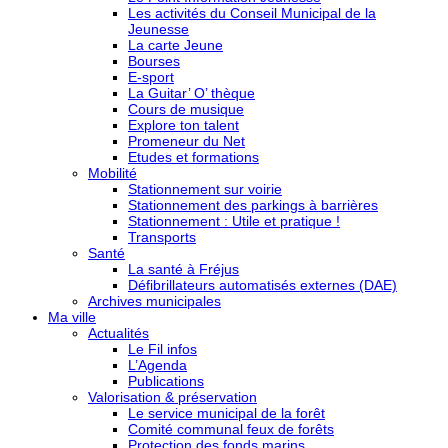
Les activités du Conseil Municipal de la
Jeunesse
La carte Jeune
Bourses
E-sport
La Guitar’ O’ thèque
Cours de musique
Explore ton talent
Promeneur du Net
Etudes et formations
Mobilité
Stationnement sur voirie
Stationnement des parkings à barrières
Stationnement : Utile et pratique !
Transports
Santé
La santé à Fréjus
Défibrillateurs automatisés externes (DAE)
Archives municipales
Ma ville
Actualités
Le Fil infos
L’Agenda
Publications
Valorisation & préservation
Le service municipal de la forêt
Comité communal feux de forêts
Protection des fonds marins