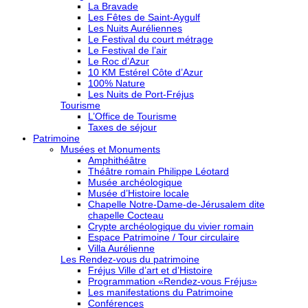
La Bravade
Les Fêtes de Saint-Aygulf
Les Nuits Auréliennes
Le Festival du court métrage
Le Festival de l’air
Le Roc d’Azur
10 KM Estérel Côte d’Azur
100% Nature
Les Nuits de Port-Fréjus
Tourisme
L’Office de Tourisme
Taxes de séjour
Patrimoine
Musées et Monuments
Amphithéâtre
Théâtre romain Philippe Léotard
Musée archéologique
Musée d’Histoire locale
Chapelle Notre-Dame-de-Jérusalem dite
chapelle Cocteau
Crypte archéologique du vivier romain
Espace Patrimoine / Tour circulaire
Villa Aurélienne
Les Rendez-vous du patrimoine
Fréjus Ville d’art et d’Histoire
Programmation «Rendez-vous Fréjus»
Les manifestations du Patrimoine
Conférences