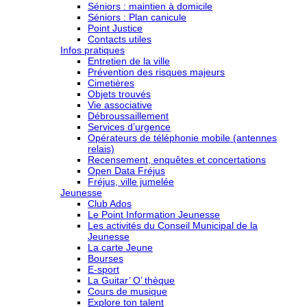
Séniors : maintien à domicile
Séniors : Plan canicule
Point Justice
Contacts utiles
Infos pratiques
Entretien de la ville
Prévention des risques majeurs
Cimetières
Objets trouvés
Vie associative
Débroussaillement
Services d’urgence
Opérateurs de téléphonie mobile (antennes
relais)
Recensement, enquêtes et concertations
Open Data Fréjus
Fréjus, ville jumelée
Jeunesse
Club Ados
Le Point Information Jeunesse
Les activités du Conseil Municipal de la
Jeunesse
La carte Jeune
Bourses
E-sport
La Guitar’ O’ thèque
Cours de musique
Explore ton talent