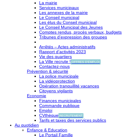
La mairie
Services municipaux
Les annexes de la mairie
Le Conseil municipal
Les élus du Conseil municipal
Le Conseil Municipal des Jeunes
Comptes rendus, procès verbaux, budgets
Tribunes d’expression des groupes
Arrêtés – Actes administratifs
Rapport d’activités 2023
Vie des quartiers
La Ville recrute !
OFFRES D'EMPLOI
Contactez-nous
Prévention & sécurité
La police municipale
La vidéoprotection
Opération tranquillité vacances
Citoyens vigilants
Economie
Finances municipales
Commande publique
Emploi
CVthèque
RECRUTEMENT
Tarifs et taxes des services publics
Au quotidien
Enfance & Education
Le Portail Famille