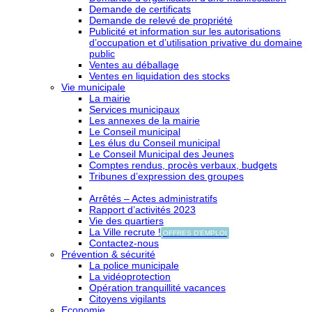
Demande de certificats
Demande de relevé de propriété
Publicité et information sur les autorisations
d’occupation et d’utilisation privative du domaine
public
Ventes au déballage
Ventes en liquidation des stocks
Vie municipale
La mairie
Services municipaux
Les annexes de la mairie
Le Conseil municipal
Les élus du Conseil municipal
Le Conseil Municipal des Jeunes
Comptes rendus, procès verbaux, budgets
Tribunes d’expression des groupes
Arrêtés – Actes administratifs
Rapport d’activités 2023
Vie des quartiers
La Ville recrute !
OFFRES D'EMPLOI
Contactez-nous
Prévention & sécurité
La police municipale
La vidéoprotection
Opération tranquillité vacances
Citoyens vigilants
Economie