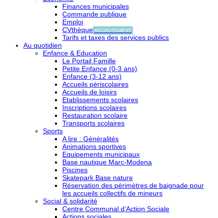
Finances municipales
Commande publique
Emploi
CVthèque
RECRUTEMENT
Tarifs et taxes des services publics
Au quotidien
Enfance & Education
Le Portail Famille
Petite Enfance (0-3 ans)
Enfance (3-12 ans)
Accueils périscolaires
Accueils de loisirs
Etablissements scolaires
Inscriptions scolaires
Restauration scolaire
Transports scolaires
Sports
A lire : Généralités
Animations sportives
Equipements municipaux
Base nautique Marc-Modena
Piscines
Skatepark Base nature
Réservation des périmètres de baignade pour
les accueils collectifs de mineurs
Social & solidarité
Centre Communal d’Action Sociale
Actions sociales