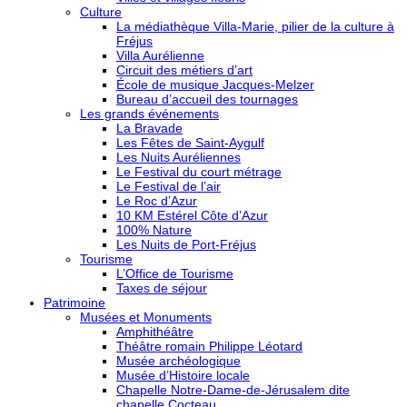
Culture
La médiathèque Villa-Marie, pilier de la culture à
Fréjus
Villa Aurélienne
Circuit des métiers d’art
École de musique Jacques-Melzer
Bureau d’accueil des tournages
Les grands événements
La Bravade
Les Fêtes de Saint-Aygulf
Les Nuits Auréliennes
Le Festival du court métrage
Le Festival de l’air
Le Roc d’Azur
10 KM Estérel Côte d’Azur
100% Nature
Les Nuits de Port-Fréjus
Tourisme
L’Office de Tourisme
Taxes de séjour
Patrimoine
Musées et Monuments
Amphithéâtre
Théâtre romain Philippe Léotard
Musée archéologique
Musée d’Histoire locale
Chapelle Notre-Dame-de-Jérusalem dite
chapelle Cocteau