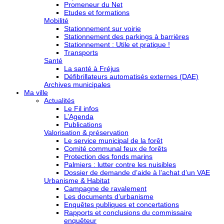
Promeneur du Net
Etudes et formations
Mobilité
Stationnement sur voirie
Stationnement des parkings à barrières
Stationnement : Utile et pratique !
Transports
Santé
La santé à Fréjus
Défibrillateurs automatisés externes (DAE)
Archives municipales
Ma ville
Actualités
Le Fil infos
L’Agenda
Publications
Valorisation & préservation
Le service municipal de la forêt
Comité communal feux de forêts
Protection des fonds marins
Palmiers : lutter contre les nuisibles
Dossier de demande d’aide à l’achat d’un VAE
Urbanisme & Habitat
Campagne de ravalement
Les documents d’urbanisme
Enquêtes publiques et concertations
Rapports et conclusions du commissaire
enquêteur