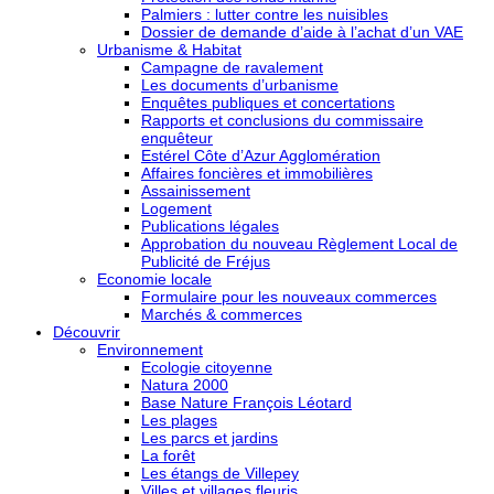
Palmiers : lutter contre les nuisibles
Dossier de demande d’aide à l’achat d’un VAE
Urbanisme & Habitat
Campagne de ravalement
Les documents d’urbanisme
Enquêtes publiques et concertations
Rapports et conclusions du commissaire
enquêteur
Estérel Côte d’Azur Agglomération
Affaires foncières et immobilières
Assainissement
Logement
Publications légales
Approbation du nouveau Règlement Local de
Publicité de Fréjus
Economie locale
Formulaire pour les nouveaux commerces
Marchés & commerces
Découvrir
Environnement
Ecologie citoyenne
Natura 2000
Base Nature François Léotard
Les plages
Les parcs et jardins
La forêt
Les étangs de Villepey
Villes et villages fleuris