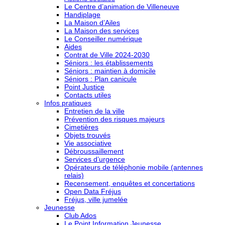
Le Centre d’animation de Villeneuve
Handiplage
La Maison d’Ailes
La Maison des services
Le Conseiller numérique
Aides
Contrat de Ville 2024-2030
Séniors : les établissements
Séniors : maintien à domicile
Séniors : Plan canicule
Point Justice
Contacts utiles
Infos pratiques
Entretien de la ville
Prévention des risques majeurs
Cimetières
Objets trouvés
Vie associative
Débroussaillement
Services d’urgence
Opérateurs de téléphonie mobile (antennes
relais)
Recensement, enquêtes et concertations
Open Data Fréjus
Fréjus, ville jumelée
Jeunesse
Club Ados
Le Point Information Jeunesse