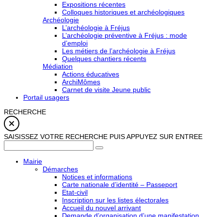
Expositions récentes
Colloques historiques et archéologiques
Archéologie
L’archéologie à Fréjus
L’archéologie préventive à Fréjus : mode
d’emploi
Les métiers de l’archéologie à Fréjus
Quelques chantiers récents
Médiation
Actions éducatives
ArchiMômes
Carnet de visite Jeune public
Portail usagers
RECHERCHE
SAISISSEZ VOTRE RECHERCHE PUIS APPUYEZ SUR ENTREE
Mairie
Démarches
Notices et informations
Carte nationale d’identité – Passeport
Etat-civil
Inscription sur les listes électorales
Accueil du nouvel arrivant
Demande d’organisation d’une manifestation