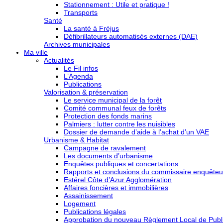
Stationnement : Utile et pratique !
Transports
Santé
La santé à Fréjus
Défibrillateurs automatisés externes (DAE)
Archives municipales
Ma ville
Actualités
Le Fil infos
L’Agenda
Publications
Valorisation & préservation
Le service municipal de la forêt
Comité communal feux de forêts
Protection des fonds marins
Palmiers : lutter contre les nuisibles
Dossier de demande d’aide à l’achat d’un VAE
Urbanisme & Habitat
Campagne de ravalement
Les documents d’urbanisme
Enquêtes publiques et concertations
Rapports et conclusions du commissaire enquêteu
Estérel Côte d’Azur Agglomération
Affaires foncières et immobilières
Assainissement
Logement
Publications légales
Approbation du nouveau Règlement Local de Publi