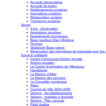
Accueils périscolaires
Accueils de loisirs
Etablissements scolaires
Inscriptions scolaires
Restauration scolaire
Transports scolaires
Sports
A lire : Généralités
Animations sportives
Equipements municipaux
Base nautique Marc-Modena
Piscines
Skatepark Base nature
Réservation des périmètres de baignade pour les a
Social & solidarité
Centre Communal d’Action Sociale
Actions sociales
Le Centre d’animation de Villeneuve
Handiplage
La Maison d’Ailes
La Maison des services
Le Conseiller numérique
Aides
Contrat de Ville 2024-2030
Séniors : les établissements
Séniors : maintien à domicile
Séniors : Plan canicule
Point Justice