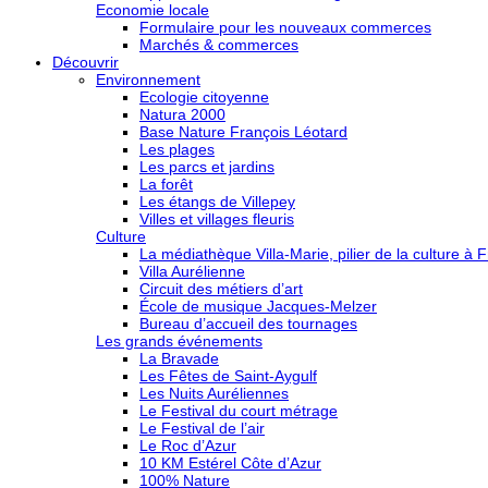
Economie locale
Formulaire pour les nouveaux commerces
Marchés & commerces
Découvrir
Environnement
Ecologie citoyenne
Natura 2000
Base Nature François Léotard
Les plages
Les parcs et jardins
La forêt
Les étangs de Villepey
Villes et villages fleuris
Culture
La médiathèque Villa-Marie, pilier de la culture à F
Villa Aurélienne
Circuit des métiers d’art
École de musique Jacques-Melzer
Bureau d’accueil des tournages
Les grands événements
La Bravade
Les Fêtes de Saint-Aygulf
Les Nuits Auréliennes
Le Festival du court métrage
Le Festival de l’air
Le Roc d’Azur
10 KM Estérel Côte d’Azur
100% Nature