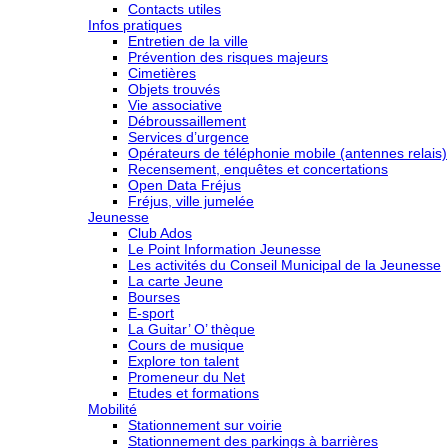
Contacts utiles
Infos pratiques
Entretien de la ville
Prévention des risques majeurs
Cimetières
Objets trouvés
Vie associative
Débroussaillement
Services d’urgence
Opérateurs de téléphonie mobile (antennes relais)
Recensement, enquêtes et concertations
Open Data Fréjus
Fréjus, ville jumelée
Jeunesse
Club Ados
Le Point Information Jeunesse
Les activités du Conseil Municipal de la Jeunesse
La carte Jeune
Bourses
E-sport
La Guitar’ O’ thèque
Cours de musique
Explore ton talent
Promeneur du Net
Etudes et formations
Mobilité
Stationnement sur voirie
Stationnement des parkings à barrières