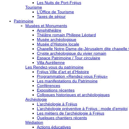
Les Nuits de Port-Fréjus
Tourisme
L’Office de Tourisme
Taxes de séjour
Patrimoine
Musées et Monuments
Amphithéâtre
Théâtre romain Philippe Léotard
Musée archéologique
Musée d’Histoire locale
Chapelle Notre-Dame-de-Jérusalem dite chapelle
Crypte archéologique du vivier romain
Espace Patrimoine / Tour circulaire
Villa Aurélienne
Les Rendez-vous du patrimoine
Fréjus Ville d’art et d’Histoire
Programmation «Rendez-vous Fréjus»
Les manifestations du Patrimoine
Conférences
Expositions récentes
Colloques historiques et archéologiques
Archéologie
L’archéologie à Fréjus
L’archéologie préventive à Fréjus : mode d’emploi
Les métiers de l’archéologie à Fréjus
Quelques chantiers récents
Médiation
Actions éducatives