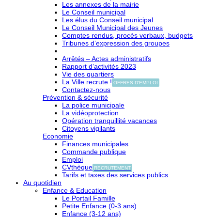
Les annexes de la mairie
Le Conseil municipal
Les élus du Conseil municipal
Le Conseil Municipal des Jeunes
Comptes rendus, procès verbaux, budgets
Tribunes d’expression des groupes
Arrêtés – Actes administratifs
Rapport d’activités 2023
Vie des quartiers
La Ville recrute !
OFFRES D'EMPLOI
Contactez-nous
Prévention & sécurité
La police municipale
La vidéoprotection
Opération tranquillité vacances
Citoyens vigilants
Economie
Finances municipales
Commande publique
Emploi
CVthèque
RECRUTEMENT
Tarifs et taxes des services publics
Au quotidien
Enfance & Education
Le Portail Famille
Petite Enfance (0-3 ans)
Enfance (3-12 ans)